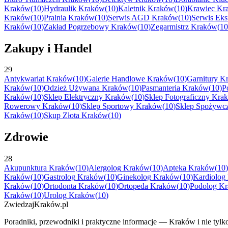
Kraków
(
10
)
Hydraulik
Kraków
(
10
)
Kaletnik
Kraków
(
10
)
Krawiec
Kr
Kraków
(
10
)
Pralnia
Kraków
(
10
)
Serwis AGD
Kraków
(
10
)
Serwis Ek
Kraków
(
10
)
Zakład Pogrzebowy
Kraków
(
10
)
Zegarmistrz
Kraków
(
10
Zakupy i Handel
29
Antykwariat
Kraków
(
10
)
Galerie Handlowe
Kraków
(
10
)
Garnitury
K
Kraków
(
10
)
Odzież Używana
Kraków
(
10
)
Pasmanteria
Kraków
(
10
)
P
Kraków
(
10
)
Sklep Elektryczny
Kraków
(
10
)
Sklep Fotograficzny
Kra
Rowerowy
Kraków
(
10
)
Sklep Sportowy
Kraków
(
10
)
Sklep Spożywc
Kraków
(
10
)
Skup Złota
Kraków
(
10
)
Zdrowie
28
Akupunktura
Kraków
(
10
)
Alergolog
Kraków
(
10
)
Apteka
Kraków
(
10
)
Kraków
(
10
)
Gastrolog
Kraków
(
10
)
Ginekolog
Kraków
(
10
)
Kardiolog
Kraków
(
10
)
Ortodonta
Kraków
(
10
)
Ortopeda
Kraków
(
10
)
Podolog
Kr
Kraków
(
10
)
Urolog
Kraków
(
10
)
ZwiedzajKraków.pl
Poradniki, przewodniki i praktyczne informacje — Kraków i nie tylko