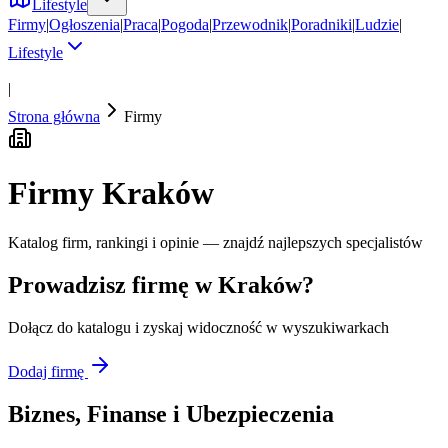
Lifestyle
Firmy
|
Ogłoszenia
|
Praca
|
Pogoda
|
Przewodnik
|
Poradniki
|
Ludzie
|
Lifestyle
|
Strona główna
Firmy
Firmy
Kraków
Katalog firm, rankingi i opinie — znajdź najlepszych specjalistów
Prowadzisz firmę w
Kraków
?
Dołącz do katalogu i zyskaj widoczność w wyszukiwarkach
Dodaj firmę
Biznes, Finanse i Ubezpieczenia