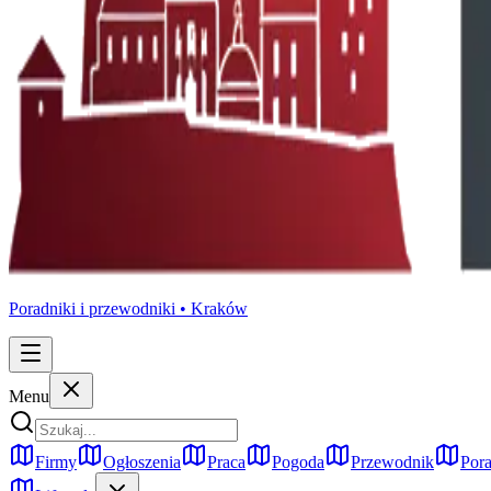
Poradniki i przewodniki •
Kraków
Menu
Firmy
Ogłoszenia
Praca
Pogoda
Przewodnik
Pora