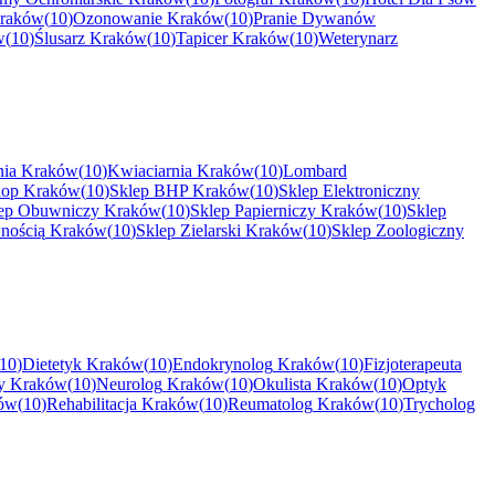
raków
(
10
)
Ozonowanie
Kraków
(
10
)
Pranie Dywanów
w
(
10
)
Ślusarz
Kraków
(
10
)
Tapicer
Kraków
(
10
)
Weterynarz
nia
Kraków
(
10
)
Kwiaciarnia
Kraków
(
10
)
Lombard
hop
Kraków
(
10
)
Sklep BHP
Kraków
(
10
)
Sklep Elektroniczny
ep Obuwniczy
Kraków
(
10
)
Sklep Papierniczy
Kraków
(
10
)
Sklep
nością
Kraków
(
10
)
Sklep Zielarski
Kraków
(
10
)
Sklep Zoologiczny
10
)
Dietetyk
Kraków
(
10
)
Endokrynolog
Kraków
(
10
)
Fizjoterapeuta
y
Kraków
(
10
)
Neurolog
Kraków
(
10
)
Okulista
Kraków
(
10
)
Optyk
ów
(
10
)
Rehabilitacja
Kraków
(
10
)
Reumatolog
Kraków
(
10
)
Trycholog