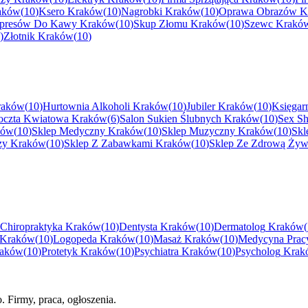
aków
(
10
)
Ksero
Kraków
(
10
)
Nagrobki
Kraków
(
10
)
Oprawa Obrazów
K
spresów Do Kawy
Kraków
(
10
)
Skup Złomu
Kraków
(
10
)
Szewc
Krakó
)
Złotnik
Kraków
(
10
)
raków
(
10
)
Hurtownia Alkoholi
Kraków
(
10
)
Jubiler
Kraków
(
10
)
Księgar
oczta Kwiatowa
Kraków
(
6
)
Salon Sukien Ślubnych
Kraków
(
10
)
Sex S
ków
(
10
)
Sklep Medyczny
Kraków
(
10
)
Sklep Muzyczny
Kraków
(
10
)
Skl
zy
Kraków
(
10
)
Sklep Z Zabawkami
Kraków
(
10
)
Sklep Ze Zdrową Żyw
Chiropraktyka
Kraków
(
10
)
Dentysta
Kraków
(
10
)
Dermatolog
Kraków
(
Kraków
(
10
)
Logopeda
Kraków
(
10
)
Masaż
Kraków
(
10
)
Medycyna Prac
aków
(
10
)
Protetyk
Kraków
(
10
)
Psychiatra
Kraków
(
10
)
Psycholog
Krak
. Firmy, praca, ogłoszenia.