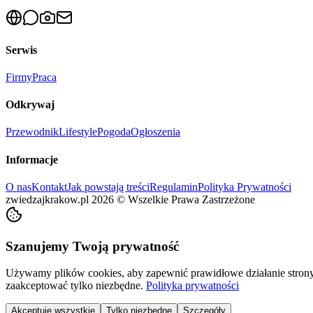
Serwis
Firmy
Praca
Odkrywaj
Przewodnik
Lifestyle
Pogoda
Ogłoszenia
Informacje
O nas
Kontakt
Jak powstają treści
Regulamin
Polityka Prywatności
zwiedzajkrakow.pl
2026
©
Wszelkie Prawa Zastrzeżone
Szanujemy Twoją prywatność
Używamy plików cookies, aby zapewnić prawidłowe działanie strony 
zaakceptować tylko niezbędne.
Polityka prywatności
Akceptuję wszystkie
Tylko niezbędne
Szczegóły