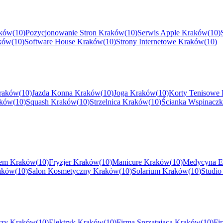
ków
(
10
)
Pozycjonowanie Stron
Kraków
(
10
)
Serwis Apple
Kraków
(
10
)
ków
(
10
)
Software House
Kraków
(
10
)
Strony Internetowe
Kraków
(
10
)
raków
(
10
)
Jazda Konna
Kraków
(
10
)
Joga
Kraków
(
10
)
Korty Tenisowe
ków
(
10
)
Squash
Kraków
(
10
)
Strzelnica
Kraków
(
10
)
Ścianka Wspinacz
iem
Kraków
(
10
)
Fryzjer
Kraków
(
10
)
Manicure
Kraków
(
10
)
Medycyna Es
aków
(
10
)
Salon Kosmetyczny
Kraków
(
10
)
Solarium
Kraków
(
10
)
Studio
czy
Kraków
(
10
)
Elektryk
Kraków
(
10
)
Firma Sprzątająca
Kraków
(
10
)
Fi