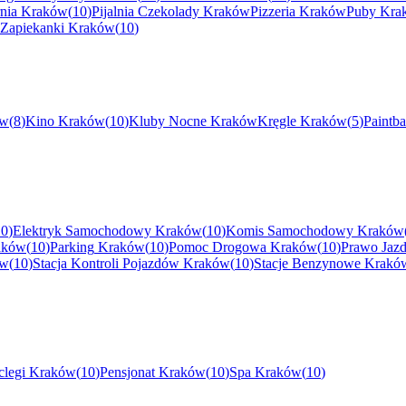
nia
Kraków
(
10
)
Pijalnia Czekolady
Kraków
Pizzeria
Kraków
Puby
Kra
Zapiekanki
Kraków
(
10
)
ów
(
8
)
Kino
Kraków
(
10
)
Kluby Nocne
Kraków
Kręgle
Kraków
(
5
)
Paintba
10
)
Elektryk Samochodowy
Kraków
(
10
)
Komis Samochodowy
Kraków
aków
(
10
)
Parking
Kraków
(
10
)
Pomoc Drogowa
Kraków
(
10
)
Prawo Jaz
ów
(
10
)
Stacja Kontroli Pojazdów
Kraków
(
10
)
Stacje Benzynowe
Krakó
legi
Kraków
(
10
)
Pensjonat
Kraków
(
10
)
Spa
Kraków
(
10
)