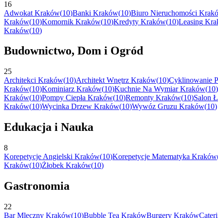
16
Adwokat
Kraków
(
10
)
Banki
Kraków
(
10
)
Biuro Nieruchomości
Krak
Kraków
(
10
)
Komornik
Kraków
(
10
)
Kredyty
Kraków
(
10
)
Leasing
Kra
Kraków
(
10
)
Budownictwo, Dom i Ogród
25
Architekci
Kraków
(
10
)
Architekt Wnętrz
Kraków
(
10
)
Cyklinowanie P
Kraków
(
10
)
Kominiarz
Kraków
(
10
)
Kuchnie Na Wymiar
Kraków
(
10
)
Kraków
(
10
)
Pompy Ciepła
Kraków
(
10
)
Remonty
Kraków
(
10
)
Salon Ł
Kraków
(
10
)
Wycinka Drzew
Kraków
(
10
)
Wywóz Gruzu
Kraków
(
10
)
Edukacja i Nauka
8
Korepetycje Angielski
Kraków
(
10
)
Korepetycje Matematyka
Kraków
Kraków
(
10
)
Żłobek
Kraków
(
10
)
Gastronomia
22
Bar Mleczny
Kraków
(
10
)
Bubble Tea
Kraków
Burgery
Kraków
Cater