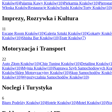
Kraków
(
6
)
Palarnia Kawy
Kraków
(
10
)
Piekarnia
Kraków
(
10
)
Pierogar
Włoska
Kraków
Restauracje
Kraków
Sushi
Kraków
Torty
Kraków
(
10
)
Imprezy, Rozrywka i Kultura
11
Escape Room
Kraków
(
10
)
Galeria Sztuki
Kraków
(
10
)
Gokarty
Krak
Kraków
(
10
)
Shisha Bar
Kraków
(
10
)
Teatr
Kraków
(
7
)
Motoryzacja i Transport
22
Auto Złom
Kraków
(
10
)
Chip Tuning
Kraków
(
10
)
Detailing
Kraków
(
Kraków
(
10
)
Myjnia
Kraków
(
10
)
Naprawa Szyb Samochodowych
Kr
Kraków
Sklep Motoryzacyjny
Kraków
(
10
)
Skup Samochodów
Krak
Kraków
(
10
)
Wypożyczalnia Samochodów
Kraków
(
10
)
Noclegi i Turystyka
6
Biuro Podróży
Kraków
(
10
)
Hotele
Kraków
(
10
)
Motel
Kraków
(
10
)
Noc