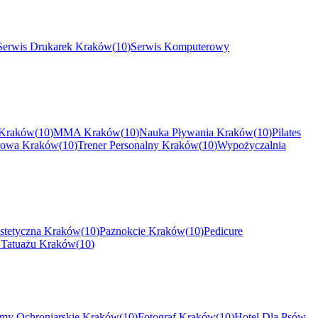
Serwis Drukarek
Kraków
(
10
)
Serwis Komputerowy
Kraków
(
10
)
MMA
Kraków
(
10
)
Nauka Pływania
Kraków
(
10
)
Pilates
kowa
Kraków
(
10
)
Trener Personalny
Kraków
(
10
)
Wypożyczalnia
tetyczna
Kraków
(
10
)
Paznokcie
Kraków
(
10
)
Pedicure
 Tatuażu
Kraków
(
10
)
rmy Ochroniarskie
Kraków
(
10
)
Fotograf
Kraków
(
10
)
Hotel Dla Psów