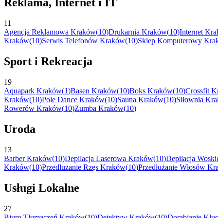
Reklama, Internet i IT
11
Agencja Reklamowa
Kraków
(
10
)
Drukarnia
Kraków
(
10
)
Internet
Kra
Kraków
(
10
)
Serwis Telefonów
Kraków
(
10
)
Sklep Komputerowy
Kra
Sport i Rekreacja
19
Aquapark
Kraków
(
1
)
Basen
Kraków
(
10
)
Boks
Kraków
(
10
)
Crossfit
K
Kraków
(
10
)
Pole Dance
Kraków
(
10
)
Sauna
Kraków
(
10
)
Siłownia
Kra
Rowerów
Kraków
(
10
)
Zumba
Kraków
(
10
)
Uroda
13
Barber
Kraków
(
10
)
Depilacja Laserowa
Kraków
(
10
)
Depilacja Wosk
Kraków
(
10
)
Przedłużanie Rzęs
Kraków
(
10
)
Przedłużanie Włosów
Kr
Usługi Lokalne
27
Biuro Tłumaczeń
Kraków
(
10
)
Detektyw
Kraków
(
10
)
Dorabianie Klu