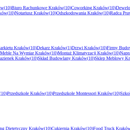
ów
(
10
)
Biuro Rachunkowe
Kraków
(
10
)
Coworking
Kraków
(
10
)
Dewelo
ków
(
10
)
Notariusz
Kraków
(
10
)
Odszkodowania
Kraków
(
10
)
Radca Pr
arkietu
Kraków
(
10
)
Dekarz
Kraków
(
1
)
Drzwi
Kraków
(
10
)
Firmy Budo
Meble Na Wymiar
Kraków
(
10
)
Montaż Klimatyzacji
Kraków
(
10
)
Napr
azienek
Kraków
(
10
)
Skład Budowlany
Kraków
(
10
)
Sklep Meblowy
K
(
10
)
Przedszkole
Kraków
(
10
)
Przedszkole Montessori
Kraków
(
10
)
Szko
ing Dietetyczny
Kraków
(
10
)
Cukiernia
Kraków
(
10
)
Food Truck
Krakó