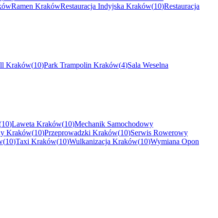
ków
Ramen
Kraków
Restauracja Indyjska
Kraków
(
10
)
Restauracja
ll
Kraków
(
10
)
Park Trampolin
Kraków
(
4
)
Sala Weselna
(
10
)
Laweta
Kraków
(
10
)
Mechanik Samochodowy
dy
Kraków
(
10
)
Przeprowadzki
Kraków
(
10
)
Serwis Rowerowy
w
(
10
)
Taxi
Kraków
(
10
)
Wulkanizacja
Kraków
(
10
)
Wymiana Opon