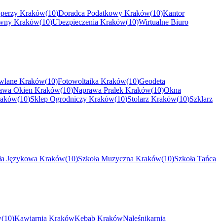
perzy
Kraków
(
10
)
Doradca Podatkowy
Kraków
(
10
)
Kantor
awny
Kraków
(
10
)
Ubezpieczenia
Kraków
(
10
)
Wirtualne Biuro
wlane
Kraków
(
10
)
Fotowoltaika
Kraków
(
10
)
Geodeta
awa Okien
Kraków
(
10
)
Naprawa Pralek
Kraków
(
10
)
Okna
raków
(
10
)
Sklep Ogrodniczy
Kraków
(
10
)
Stolarz
Kraków
(
10
)
Szklarz
ła Językowa
Kraków
(
10
)
Szkoła Muzyczna
Kraków
(
10
)
Szkoła Tańca
w
(
10
)
Kawiarnia
Kraków
Kebab
Kraków
Naleśnikarnia