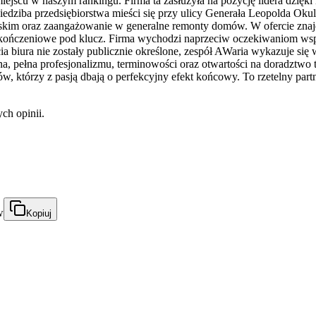
scu w naszym rankingu. Firma ta zasłużyła na pozycję lidera dzięki n
edziba przedsiębiorstwa mieści się przy ulicy Generała Leopolda Okuli
im oraz zaangażowanie w generalne remonty domów. W ofercie znajduj
wykończeniowe pod klucz. Firma wychodzi naprzeciw oczekiwaniom wsp
a biura nie zostały publicznie określone, zespół AWaria wykazuje się 
, pełna profesjonalizmu, terminowości oraz otwartości na doradztwo t
 którzy z pasją dbają o perfekcyjny efekt końcowy. To rzetelny partne
ch opinii.
w
Kopiuj