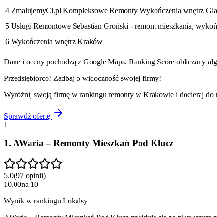
4
ZmalujemyCi.pl Kompleksowe Remonty Wykończenia wnętrz Glaz
5
Usługi Remontowe Sebastian Groński - remont mieszkania, wykoń
6
Wykończenia wnętrz Kraków
Dane i oceny pochodzą z Google Maps. Ranking Score obliczany algo
Przedsiębiorco! Zadbaj o widoczność swojej firmy!
Wyróżnij swoją firmę w rankingu
remonty
w
Krakowie
i docieraj do
Sprawdź ofertę
1
1
.
AWaria – Remonty Mieszkań Pod Klucz
5.0
(
97
opinii
)
10.00
na
10
Wynik w rankingu Lokalsy