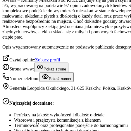
AWaria – Remonty Mieszkań Pod Klucz znajduje się na pierwszym miej
5/5, wypracowanej na podstawie 97 opinii zadowolonych klientów. Si
kompleksowe podejście do wykończeń mieszkań w stanie dewelopersk
malowanie, układanie płytek z dbałością o każdy detal oraz prace 
realizowane bezpośrednio na miejscu. Choć dokładne godziny otwarci
Atmosfera współpracy z ekipą jest oceniana jako niezwykle pozytywna
zbędnych nerwów, a ekipa składa się z miłych i pomocnych fachowców,
etapie prac.
Opis wygenerowany automatycznie na podstawie publicznie dostępny
Czytaj opinie:
Zobacz profil
Strona www:
Pokaż stronę
Numer telefonu:
Pokaż numer
Generała Leopolda Okulickiego, 31-625 Kraków, Polska, Krakó
Najczęściej doceniane:
Perfekcyjna jakość wykończeń i dbałość o detale
Wzorowa i przejrzysta komunikacja z klientem
Terminowość oraz profesjonalne podejście do harmonogramu
Wysokie kompetencje techniczne i doradztwo