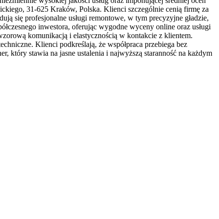
iezmiennie wysokiej jakości usług oraz imponującej średniej ocen
ckiego, 31-625 Kraków, Polska. Klienci szczególnie cenią firmę za
ą się profesjonalne usługi remontowe, w tym precyzyjne gładzie,
ółczesnego inwestora, oferując wygodne wyceny online oraz usługi
wzorową komunikacją i elastycznością w kontakcie z klientem.
echniczne. Klienci podkreślają, że współpraca przebiega bez
r, który stawia na jasne ustalenia i najwyższą staranność na każdym