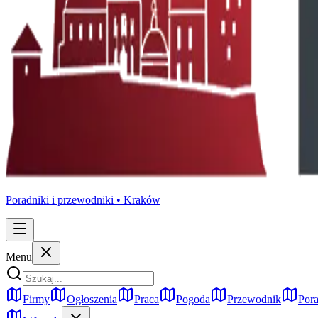
Poradniki i przewodniki •
Kraków
Menu
Firmy
Ogłoszenia
Praca
Pogoda
Przewodnik
Pora