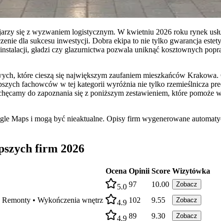
ojarzy się z wyzwaniem logistycznym. W kwietniu 2026 roku rynek 
e dla sukcesu inwestycji. Dobra ekipa to nie tylko gwarancja estet
o instalacji, gładzi czy glazurnictwa pozwala uniknąć kosztownych p
ch, które cieszą się największym zaufaniem mieszkańców Krakowa. O
zych fachowców w tej kategorii wyróżnia nie tylko rzemieślnicza prec
chęcamy do zapoznania się z poniższym zestawieniem, które pomoże w p
ogle Maps i mogą być nieaktualne. Opisy firm wygenerowane automatyc
szych firm 2026
Ocena
Opinii
Score
Wizytówka
97
10.00
Zobacz
5.0
• Remonty • Wykończenia wnętrz
102
9.55
Zobacz
4.9
89
9.30
Zobacz
4.9