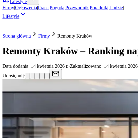
Lifestyle
Firmy
|
Ogłoszenia
|
Praca
|
Pogoda
|
Przewodnik
|
Poradniki
|
Ludzie
|
Lifestyle
|
Strona główna
Firmy
Remonty
Kraków
Remonty Kraków – Ranking naj
Data dodania:
14 kwietnia 2026 r.
·
Zaktualizowano:
14 kwietnia 2026 
Udostępnij: