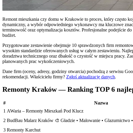
Remont mieszkania czy domu w Krakowie to proces, który często k
dynamiczny, a wybór odpowiedniego wykonawcy ma kluczowe znaczeni
terminowość oraz optymalizacja kosztów. Profesjonalne podejście d
budżet.
Przygotowane zestawienie obejmuje 10 sprawdzonych firm remontowy
wysokim standardzie oferowanych usług w całym zestawieniu. Najleps
doradztwa technicznego oraz dbałość o czystość w miejscu pracy. Za
planowanych prac wykończeniowych.
Dane firm (oceny, adresy, godziny otwarcia) pochodzą z serwisu Go
rekomendacji.
Właścicielu firmy?
Zgłoś aktualizację danych
.
Remonty Kraków — Ranking TOP 6 najlep
#
Nazwa
1
AWaria – Remonty Mieszkań Pod Klucz
2
BudBau Malarz Kraków 🎨 Gładzie • Malowanie • Glazurnictwo 
3
Remonty Karchut