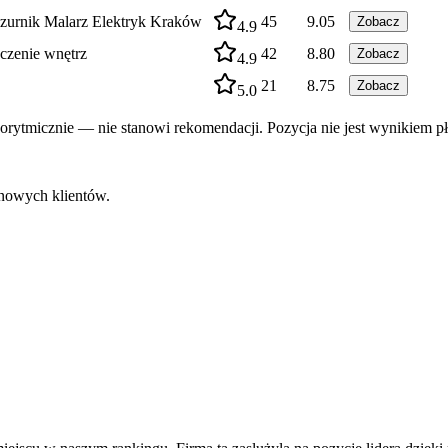
urnik Malarz Elektryk Kraków
45
9.05
Zobacz
4.9
czenie wnętrz
42
8.80
Zobacz
4.9
21
8.75
Zobacz
5.0
rytmicznie — nie stanowi rekomendacji. Pozycja nie jest wynikiem pł
 nowych klientów.