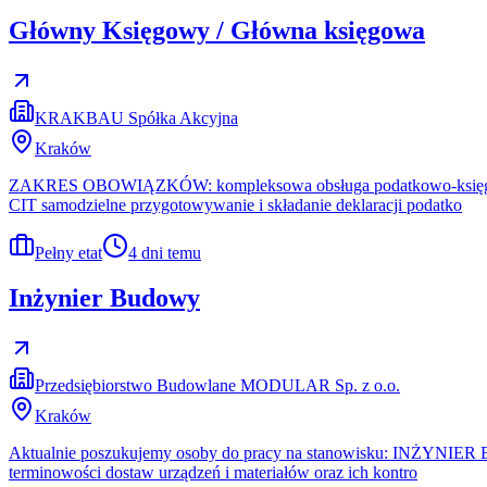
Główny Księgowy / Główna księgowa
KRAKBAU Spółka Akcyjna
Kraków
ZAKRES OBOWIĄZKÓW: kompleksowa obsługa podatkowo-księgowa s
CIT samodzielne przygotowywanie i składanie deklaracji podatko
Pełny etat
4 dni temu
Inżynier Budowy
Przedsiębiorstwo Budowlane MODULAR Sp. z o.o.
Kraków
Aktualnie poszukujemy osoby do pracy na stanowisku: INŻYNI
terminowości dostaw urządzeń i materiałów oraz ich kontro