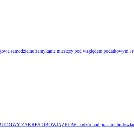
amodzielne zamykanie miesięcy pod względem podatkowym i rach
ER BUDOWY ZAKRES OBOWIĄZKÓW: nadzór nad pracami budowlanymi,