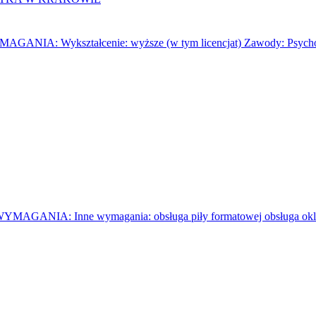
A: Wykształcenie: wyższe (w tym licencjat) Zawody: Psycholog
IA: Inne wymagania: obsługa piły formatowej obsługa okleiniark