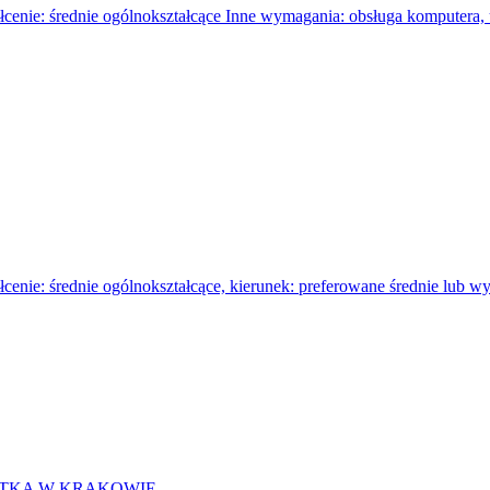
nie ogólnokształcące Inne wymagania: obsługa komputera, umiejęt
dnie ogólnokształcące, kierunek: preferowane średnie lub wyżs
ATKA W KRAKOWIE