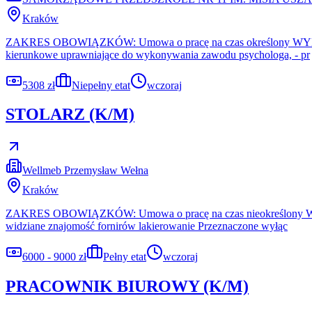
Kraków
ZAKRES OBOWIĄZKÓW: Umowa o pracę na czas określony WYMAGANI
kierunkowe uprawniające do wykonywania zawodu psychologa, - pr
5308 zł
Niepełny etat
wczoraj
STOLARZ (K/M)
Wellmeb Przemysław Wełna
Kraków
ZAKRES OBOWIĄZKÓW: Umowa o pracę na czas nieokreślony WYMAGAN
widziane znajomość fornirów lakierowanie Przeznaczone wyłąc
6000 - 9000 zł
Pełny etat
wczoraj
PRACOWNIK BIUROWY (K/M)