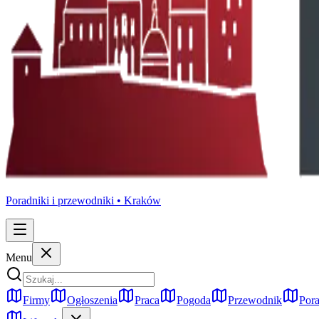
Poradniki i przewodniki •
Kraków
Menu
Firmy
Ogłoszenia
Praca
Pogoda
Przewodnik
Pora