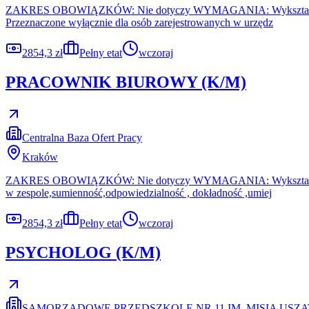
ZAKRES OBOWIĄZKÓW: Nie dotyczy WYMAGANIA: Wykształcenie: śred
Przeznaczone wyłącznie dla osób zarejestrowanych w urzędz
2854,3 zł
Pełny etat
wczoraj
PRACOWNIK BIUROWY (K/M)
Centralna Baza Ofert Pracy
Kraków
ZAKRES OBOWIĄZKÓW: Nie dotyczy WYMAGANIA: Wykształcenie: śre
w zespole,sumienność,odpowiedzialność , dokładność ,umiej
2854,3 zł
Pełny etat
wczoraj
PSYCHOLOG (K/M)
SAMORZĄDOWE PRZEDSZKOLE NR 11 IM. MISIA USZ