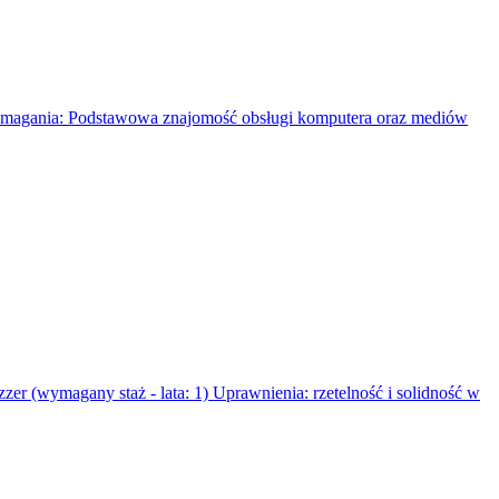
ania: Podstawowa znajomość obsługi komputera oraz mediów
magany staż - lata: 1) Uprawnienia: rzetelność i solidność w