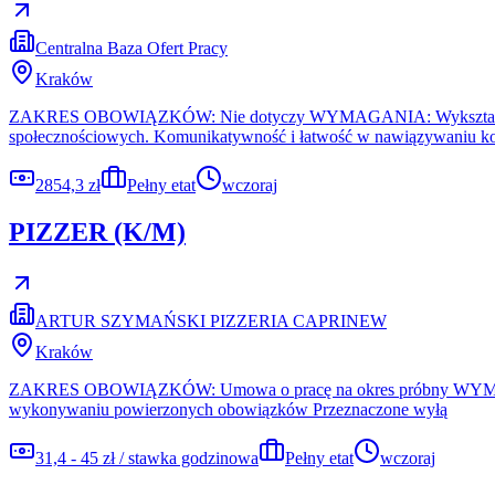
Centralna Baza Ofert Pracy
Kraków
ZAKRES OBOWIĄZKÓW: Nie dotyczy WYMAGANIA: Wykształcenie: ś
społecznościowych. Komunikatywność i łatwość w nawiązywaniu k
2854,3 zł
Pełny etat
wczoraj
PIZZER (K/M)
ARTUR SZYMAŃSKI PIZZERIA CAPRINEW
Kraków
ZAKRES OBOWIĄZKÓW: Umowa o pracę na okres próbny WYMAGANIA: 
wykonywaniu powierzonych obowiązków Przeznaczone wyłą
31,4 - 45 zł / stawka godzinowa
Pełny etat
wczoraj