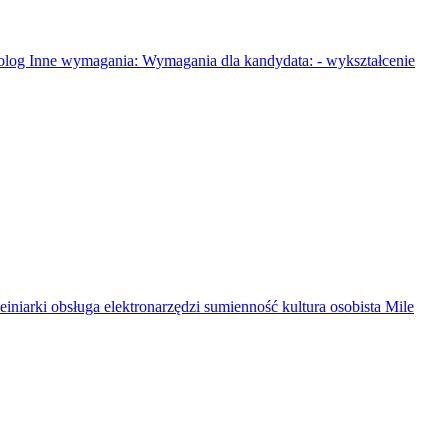
 Inne wymagania: Wymagania dla kandydata: - wykształcenie
i obsługa elektronarzędzi sumienność kultura osobista Mile