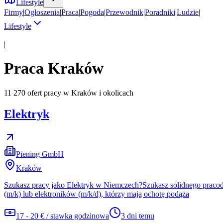
Lifestyle
Firmy
|
Ogłoszenia
|
Praca
|
Pogoda
|
Przewodnik
|
Poradniki
|
Ludzie
|
Lifestyle
|
Praca
Kraków
11 270 ofert pracy
w Kraków i okolicach
Elektryk
Piening GmbH
Kraków
Szukasz pracy jako Elektryk w Niemczech?Szukasz solidnego praco
(m/k) lub elektroników (m/k/d), którzy mają ochotę podąża
17 - 20 € / stawka godzinowa
3 dni temu