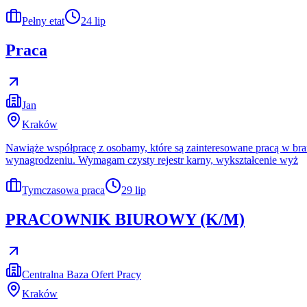
Pełny etat
24 lip
Praca
Jan
Kraków
Nawiąże współpracę z osobamy, które są zainteresowane pracą w bran
wynagrodzeniu. Wymagam czysty rejestr karny, wykształcenie wyż
Tymczasowa praca
29 lip
PRACOWNIK BIUROWY (K/M)
Centralna Baza Ofert Pracy
Kraków