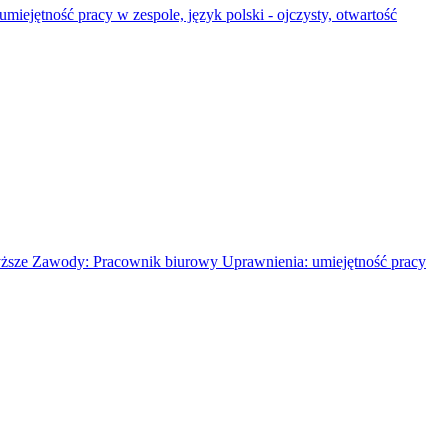
ność pracy w zespole, język polski - ojczysty, otwartość
ze Zawody: Pracownik biurowy Uprawnienia: umiejętność pracy