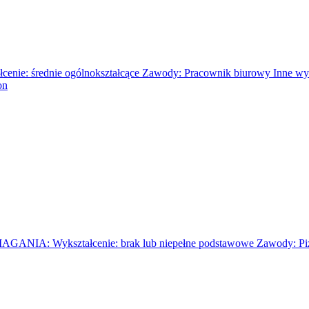
rednie ogólnokształcące Zawody: Pracownik biurowy Inne wymag
on
Wykształcenie: brak lub niepełne podstawowe Zawody: Pizzer (wy