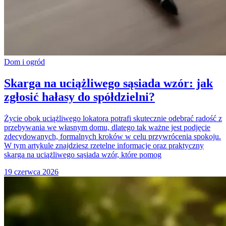
Dom i ogród
Skarga na uciążliwego sąsiada wzór: jak
zgłosić hałasy do spółdzielni?
Życie obok uciążliwego lokatora potrafi skutecznie odebrać radość z
przebywania we własnym domu, dlatego tak ważne jest podjęcie
zdecydowanych, formalnych kroków w celu przywrócenia spokoju.
W tym artykule znajdziesz rzetelne informacje oraz praktyczny
skarga na uciążliwego sąsiada wzór, które pomog
19 czerwca 2026