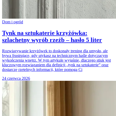
Dom i ogród
Tynk na sztukaterie krzyżówka:
szlachetny wyrób rzeźb – hasło 5 liter
Rozwiązywanie krzyżówek to doskonały trening dla umysłu, ale
bywa frustrujące, gdy utykasz na technicznym haśle dotyczącym
wykończenia wnętrz. W tym artykule wyjaśnię, dlaczego stiuk jest
kluczowym rozwiązaniem dla definicji „tynk na sztukaterie” oraz
dostarczę rzetelnych informacji, które pomogą Ci
24 czerwca 2026