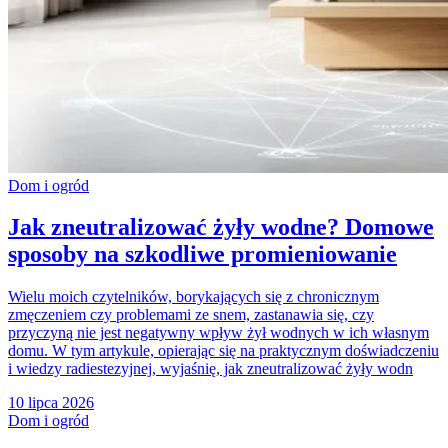
Dom i ogród
Jak zneutralizować żyły wodne? Domowe
sposoby na szkodliwe promieniowanie
Wielu moich czytelników, borykających się z chronicznym
zmęczeniem czy problemami ze snem, zastanawia się, czy
przyczyną nie jest negatywny wpływ żył wodnych w ich własnym
domu. W tym artykule, opierając się na praktycznym doświadczeniu
i wiedzy radiestezyjnej, wyjaśnię, jak zneutralizować żyły wodn
10 lipca 2026
Dom i ogród