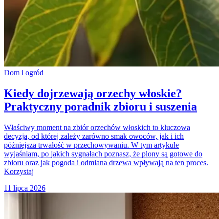
Dom i ogród
Kiedy dojrzewają orzechy włoskie?
Praktyczny poradnik zbioru i suszenia
Właściwy moment na zbiór orzechów włoskich to kluczowa
decyzja, od której zależy zarówno smak owoców, jak i ich
późniejsza trwałość w przechowywaniu. W tym artykule
wyjaśniam, po jakich sygnałach poznasz, że plony są gotowe do
zbioru oraz jak pogoda i odmiana drzewa wpływają na ten proces.
Korzystaj
11 lipca 2026