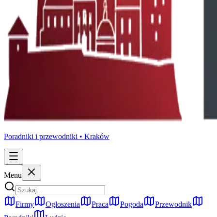
Poradniki i przewodniki •
Kraków
Menu
Firmy
Ogłoszenia
Praca
Pogoda
Przewodnik