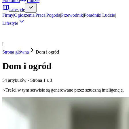
Poradniki
Ludzie
Lifestyle
Firmy
|
Ogłoszenia
|
Praca
|
Pogoda
|
Przewodnik
|
Poradniki
|
Ludzie
|
Lifestyle
|
Strona główna
Dom i ogród
Dom i ogród
54
artykułów
· Strona 1 z 3
Treści w tym serwisie są generowane przez sztuczną inteligencję.