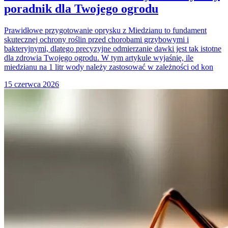
poradnik dla Twojego ogrodu
Prawidłowe przygotowanie oprysku z Miedzianu to fundament
skutecznej ochrony roślin przed chorobami grzybowymi i
bakteryjnymi, dlatego precyzyjne odmierzanie dawki jest tak istotne
dla zdrowia Twojego ogrodu. W tym artykule wyjaśnię, ile
miedzianu na 1 litr wody należy zastosować w zależności od kon
15 czerwca 2026