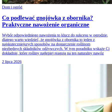
Dom i ogród
Co podlewać gnojówką z obornika?
Praktyczne nawożenie organiczne
Wybór odpowiedniego nawożenia to klucz do sukcesu w ogrodzie,
dlatego warto wiedzieć, że gnojówka z obornika to jeden z
najskuteczniejszych sposobów na dostarczenie roślinom
niezbędnych składników odżywczych. W tym poradniku wskażę Ci
dokładnie, które rośliny najlepiej reagują na ten naturalny nawóz
2 lipca 2026