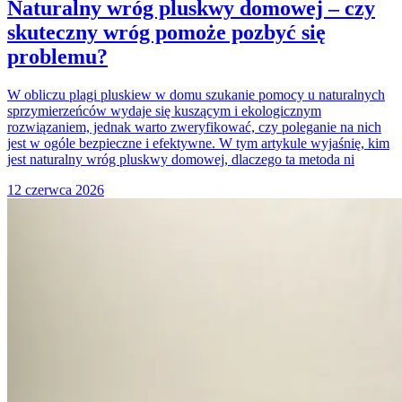
Naturalny wróg pluskwy domowej – czy
skuteczny wróg pomoże pozbyć się
problemu?
W obliczu plagi pluskiew w domu szukanie pomocy u naturalnych
sprzymierzeńców wydaje się kuszącym i ekologicznym
rozwiązaniem, jednak warto zweryfikować, czy poleganie na nich
jest w ogóle bezpieczne i efektywne. W tym artykule wyjaśnię, kim
jest naturalny wróg pluskwy domowej, dlaczego ta metoda ni
12 czerwca 2026