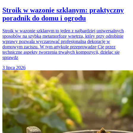
Stroik w wazonie szklanym: praktyczny
poradnik do domu i ogrodu
Stroik w wazonie szklanym to jeden z najbardziej uniwersalnych
sposobów na szybką metamorfozę wnętrza, który przy odrobinie
wprawy pozwala wyczarować profesjonalną dekorację w
domowym zaciszu. W tym artykule przeprowadzę Cię przez
techniczne aspekty tworzenia trwałych kompozycji, dzieląc się
sprawdz
3 lipca 2026