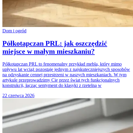
Dom i ogród
Półkotapczan PRL: jak oszczędzić
miejsce w małym mieszkaniu?
Półkotapczan PRL to fenomenalny przykład mebla, który mimo
upływu lat wciąż pozostaje jednym z najskuteczniejszych sposobów
na odzyskanie cennej przestrzeni w naszych mieszkaniach. W tym
artykule przeprowadzimy Cię przez świat tych funkcjonalnych
konstrukcji, łącząc sentyment do klasyki z rzetelną w
22 czerwca 2026