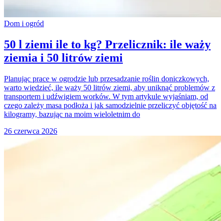
Dom i ogród
50 l ziemi ile to kg? Przelicznik: ile waży
ziemia i 50 litrów ziemi
Planując prace w ogrodzie lub przesadzanie roślin doniczkowych,
warto wiedzieć, ile waży 50 litrów ziemi, aby uniknąć problemów z
transportem i udźwigiem worków. W tym artykule wyjaśniam, od
czego zależy masa podłoża i jak samodzielnie przeliczyć objętość na
kilogramy, bazując na moim wieloletnim do
26 czerwca 2026