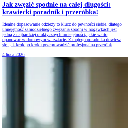
Jak zwęzić spodnie na całej długości:
krawiecki poradnik i przeróbka!
Idealne dopasowanie odzieży to klucz do pewności siebie, dlatego
umiejętność samodzielnego zwężania spodni w nogawkach jest
jedną z najbardziej praktycznych umiejętności, jakie warto
opanować w domowym warsztacie. Z mojego poradnika dowiesz
się, jak krok po kroku przeprowadzić profesjonalną przeróbk
4 lipca 2026