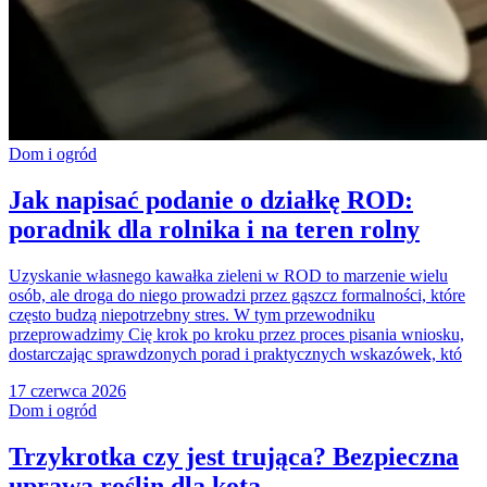
Dom i ogród
Jak napisać podanie o działkę ROD:
poradnik dla rolnika i na teren rolny
Uzyskanie własnego kawałka zieleni w ROD to marzenie wielu
osób, ale droga do niego prowadzi przez gąszcz formalności, które
często budzą niepotrzebny stres. W tym przewodniku
przeprowadzimy Cię krok po kroku przez proces pisania wniosku,
dostarczając sprawdzonych porad i praktycznych wskazówek, któ
17 czerwca 2026
Dom i ogród
Trzykrotka czy jest trująca? Bezpieczna
uprawa roślin dla kota