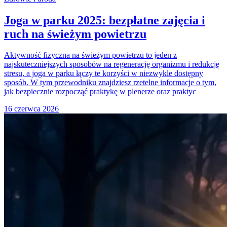
Joga w parku 2025: bezpłatne zajęcia i
ruch na świeżym powietrzu
Aktywność fizyczna na świeżym powietrzu to jeden z
najskuteczniejszych sposobów na regenerację organizmu i redukcję
stresu, a joga w parku łączy te korzyści w niezwykle dostępny
sposób. W tym przewodniku znajdziesz rzetelne informacje o tym,
jak bezpiecznie rozpocząć praktykę w plenerze oraz praktyc
16 czerwca 2026