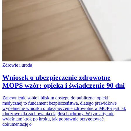
Zdrowie i uroda
Wniosek o ubezpieczenie zdrowotne
MOPS wzór: opieka i świadczenie 90 dni
Zapewnienie sobie i bliskim dostępu do publicznej opieki
medycznej to fundament bezpieczeństwa, dlatego prawidłowe
wypełnienie wniosku o ubezpieczenie zdrowotne w MOPS jest tak
kluczowe dla zachowania ciągłości ochrony. W tym artykule
wyjaśniam krok po kroku, jak poprawnie przygotować
dokumentację o