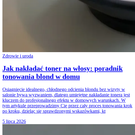
Zdrowie i uroda
Jak nakładać toner na włosy: poradnik
tonowania blond w domu
Osiągnięcie idealnego, chłodnego odcienia blondu bez wizyty w
salonie bywa wyzwaniem, dlatego umiejętne nakładanie tonera jest
kluczem do profesjonalnego efektu w domowych warunkach. W
tym artykule przeprowadzimy Cię przez cały proces tonowania krok
po kroku, dzieląc się sprawdzonymi wskazówkami, kt
5 lipca 2026