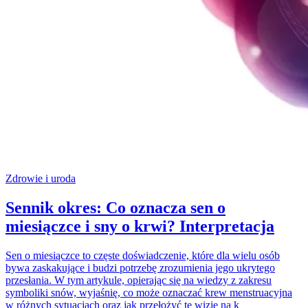
Zdrowie i uroda
Sennik okres: Co oznacza sen o
miesiączce i sny o krwi? Interpretacja
Sen o miesiączce to częste doświadczenie, które dla wielu osób
bywa zaskakujące i budzi potrzebę zrozumienia jego ukrytego
przesłania. W tym artykule, opierając się na wiedzy z zakresu
symboliki snów, wyjaśnię, co może oznaczać krew menstruacyjna
w różnych sytuacjach oraz jak przełożyć te wizje na k