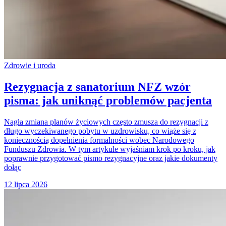
Zdrowie i uroda
Rezygnacja z sanatorium NFZ wzór
pisma: jak uniknąć problemów pacjenta
Nagła zmiana planów życiowych często zmusza do rezygnacji z
długo wyczekiwanego pobytu w uzdrowisku, co wiąże się z
koniecznością dopełnienia formalności wobec Narodowego
Funduszu Zdrowia. W tym artykule wyjaśniam krok po kroku, jak
poprawnie przygotować pismo rezygnacyjne oraz jakie dokumenty
dołąc
12 lipca 2026