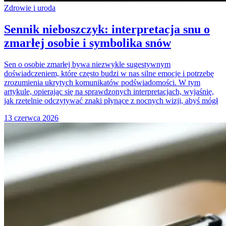
Zdrowie i uroda
Sennik nieboszczyk: interpretacja snu o
zmarłej osobie i symbolika snów
Sen o osobie zmarłej bywa niezwykle sugestywnym
doświadczeniem, które często budzi w nas silne emocje i potrzebę
zrozumienia ukrytych komunikatów podświadomości. W tym
artykule, opierając się na sprawdzonych interpretacjach, wyjaśnię,
jak rzetelnie odczytywać znaki płynące z nocnych wizji, abyś mógł
13 czerwca 2026