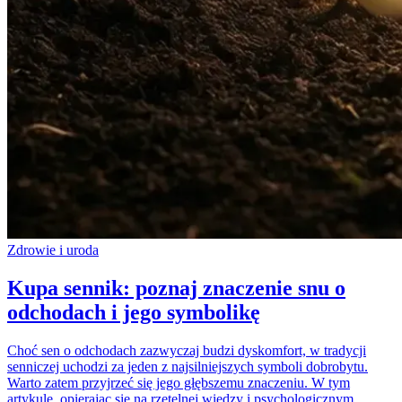
Zdrowie i uroda
Kupa sennik: poznaj znaczenie snu o
odchodach i jego symbolikę
Choć sen o odchodach zazwyczaj budzi dyskomfort, w tradycji
senniczej uchodzi za jeden z najsilniejszych symboli dobrobytu.
Warto zatem przyjrzeć się jego głębszemu znaczeniu. W tym
artykule, opierając się na rzetelnej wiedzy i psychologicznym