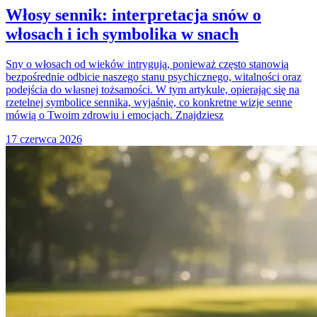
Włosy sennik: interpretacja snów o
włosach i ich symbolika w snach
Sny o włosach od wieków intrygują, ponieważ często stanowią
bezpośrednie odbicie naszego stanu psychicznego, witalności oraz
podejścia do własnej tożsamości. W tym artykule, opierając się na
rzetelnej symbolice sennika, wyjaśnię, co konkretne wizje senne
mówią o Twoim zdrowiu i emocjach. Znajdziesz
17 czerwca 2026