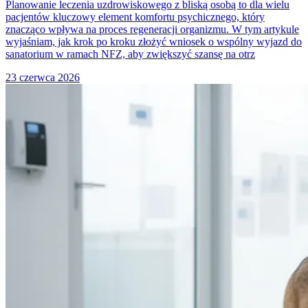
Planowanie leczenia uzdrowiskowego z bliską osobą to dla wielu
pacjentów kluczowy element komfortu psychicznego, który
znacząco wpływa na proces regeneracji organizmu. W tym artykule
wyjaśniam, jak krok po kroku złożyć wniosek o wspólny wyjazd do
sanatorium w ramach NFZ, aby zwiększyć szansę na otrz
23 czerwca 2026