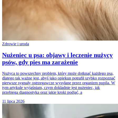
Zdrowie i uroda
Nużeniec u psa: objawy i leczenie nużycy
psów, gdy pies ma zarażenie
Nużyca to powszechny problem, który może dotknąć każdego psa,
dlatego tak ważne jest, abyś jako opiekun potrafił szybko rozpoznać
pierwsze sygnały ostrzegawcze wysyłane przez organizm pupila. W
tym artykule wyjaśniam, czym dokładnie jest nużeniec, jak
przebiega diagnostyka oraz jakie kroki podjąć, a
11 lipca 2026