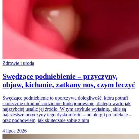
Zdrowie i uroda
Swędzące podniebienie – przyczyny,
objaw, kichanie, zatkany nos, czym leczyć
Swędzące podniebienie to uporczywa dolegliwość, która potrafi
skutecznie utrudnić codzienne funkcjonowanie, dlatego warto jak
najszybciej ustalić jej źródło. W tym artykule wyjaśnię, jakie są
najczęstsze przyczyny tego dyskomfortu – od alergii po infekcje –
oraz podpowiem, jak skutecznie sobie z nim
4 lipca 2026