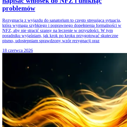
napisać wniosek do NFZ i uniknąć
problemów
Rezygnacja z wyjazdu do sanatorium to często stresująca sytuacja,
która wymaga szybkiego i poprawnego dopełnienia formalności w
NFZ, aby nie stracić szansy na leczenie w przyszłości. W tym
poradniku wyjaśniam, jak krok po kroku przygotować skuteczne
pismo, udostępniam sprawdzony wzór rezygnacji oraz
18 czerwca 2026