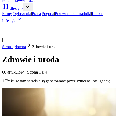
Poradniki
Ludzie
Lifestyle
Firmy
|
Ogłoszenia
|
Praca
|
Pogoda
|
Przewodnik
|
Poradniki
|
Ludzie
|
Lifestyle
|
Strona główna
Zdrowie i uroda
Zdrowie i uroda
66
artykułów
· Strona 1 z 4
Treści w tym serwisie są generowane przez sztuczną inteligencję.