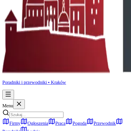
Poradniki i przewodniki •
Kraków
Menu
Firmy
Ogłoszenia
Praca
Pogoda
Przewodnik