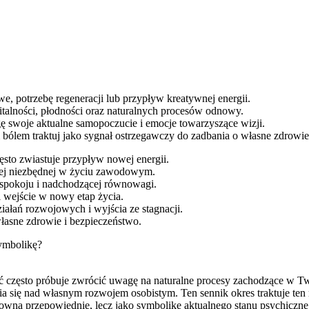
, potrzebę regeneracji lub przypływ kreatywnej energii.
alności, płodności oraz naturalnych procesów odnowy.
ę swoje aktualne samopoczucie i emocje towarzyszące wizji.
 bólem traktuj jako sygnał ostrzegawczy do zadbania o własne zdrowie
ęsto zwiastuje przypływ nowej energii.
znej niezbędnej w życiu zawodowym.
spokoju i nadchodzącej równowagi.
 wejście w nowy etap życia.
iałań rozwojowych i wyjścia ze stagnacji.
własne zdrowie i bezpieczeństwo.
symbolikę?
 często próbuje zwrócić uwagę na naturalne procesy zachodzące w T
ia się nad własnym rozwojem osobistym. Ten sennik okres traktuje te
łowną przepowiednię, lecz jako symbolikę aktualnego stanu psychiczne