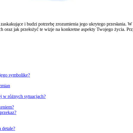
zaskakujące i budzi potrzebę zrozumienia jego ukrytego przesłania. W 
 oraz jak przełożyć te wizje na konkretne aspekty Twojego życia. Pr
 jego symbolikę?
 zmian
ej w różnych sytuacjach?
eżeniem?
 przekaz?
 detale?