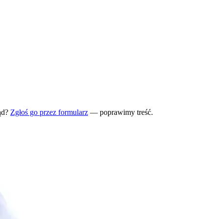
ąd?
Zgłoś go przez formularz
— poprawimy treść.