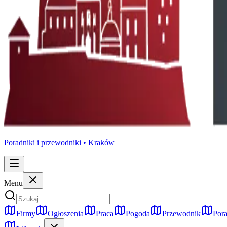
Poradniki i przewodniki •
Kraków
Menu
Firmy
Ogłoszenia
Praca
Pogoda
Przewodnik
Pora