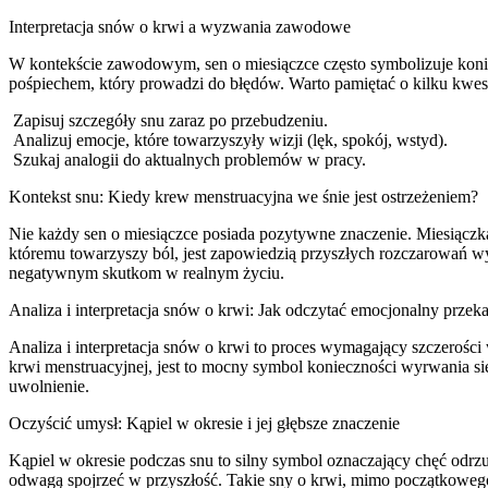
Interpretacja snów o krwi a wyzwania zawodowe
W kontekście zawodowym, sen o miesiączce często symbolizuje koniec
pośpiechem, który prowadzi do błędów. Warto pamiętać o kilku kwest
Zapisuj szczegóły snu zaraz po przebudzeniu.
Analizuj emocje, które towarzyszyły wizji (lęk, spokój, wstyd).
Szukaj analogii do aktualnych problemów w pracy.
Kontekst snu: Kiedy krew menstruacyjna we śnie jest ostrzeżeniem?
Nie każdy sen o miesiączce posiada pozytywne znaczenie. Miesiączka
któremu towarzyszy ból, jest zapowiedzią przyszłych rozczarowań wy
negatywnym skutkom w realnym życiu.
Analiza i interpretacja snów o krwi: Jak odczytać emocjonalny przek
Analiza i interpretacja snów o krwi to proces wymagający szczerości
krwi menstruacyjnej, jest to mocny symbol konieczności wyrwania się
uwolnienie.
Oczyścić umysł: Kąpiel w okresie i jej głębsze znaczenie
Kąpiel w okresie podczas snu to silny symbol oznaczający chęć odrzu
odwagą spojrzeć w przyszłość. Takie sny o krwi, mimo początkoweg