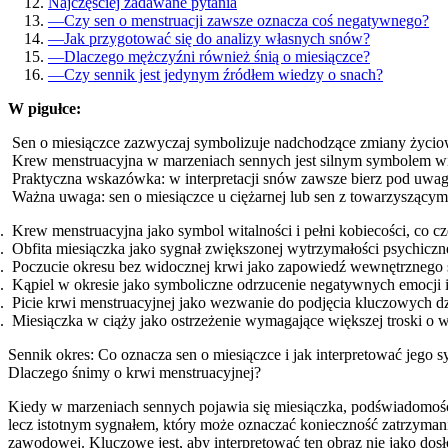
Najczęściej zadawane pytania
—
Czy sen o menstruacji zawsze oznacza coś negatywnego?
—
Jak przygotować się do analizy własnych snów?
—
Dlaczego mężczyźni również śnią o miesiączce?
—
Czy sennik jest jedynym źródłem wiedzy o snach?
W pigułce:
Sen o miesiączce zazwyczaj symbolizuje nadchodzące zmiany życiowe
Krew menstruacyjna w marzeniach sennych jest silnym symbolem wit
Praktyczna wskazówka: w interpretacji snów zawsze bierz pod uwag
Ważna uwaga: sen o miesiączce u ciężarnej lub sen z towarzyszącym
Krew menstruacyjna jako symbol witalności i pełni kobiecości, co cz
Obfita miesiączka jako sygnał zwiększonej wytrzymałości psychic
Poczucie okresu bez widocznej krwi jako zapowiedź wewnętrznego 
Kąpiel w okresie jako symboliczne odrzucenie negatywnych emocji i
Picie krwi menstruacyjnej jako wezwanie do podjęcia kluczowych dz
Miesiączka w ciąży jako ostrzeżenie wymagające większej troski o 
Sennik okres: Co oznacza sen o miesiączce i jak interpretować jego 
Dlaczego śnimy o krwi menstruacyjnej?
Kiedy w marzeniach sennych pojawia się miesiączka, podświadomość
lecz istotnym sygnałem, który może oznaczać konieczność zatrzyman
zawodowej. Kluczowe jest, aby interpretować ten obraz nie jako dos