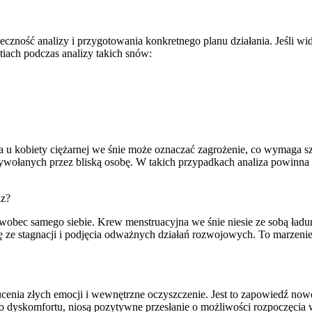
zność analizy i przygotowania konkretnego planu działania. Jeśli wid
iach podczas analizy takich snów:
 u kobiety ciężarnej we śnie może oznaczać zagrożenie, co wymaga szc
wołanych przez bliską osobę. W takich przypadkach analiza powinna sk
az?
 wobec samego siebie. Krew menstruacyjna we śnie niesie ze sobą ładun
 ze stagnacji i podjęcia odważnych działań rozwojowych. To marzenie 
cenia złych emocji i wewnętrzne oczyszczenie. Jest to zapowiedź nowe
o dyskomfortu, niosą pozytywne przesłanie o możliwości rozpoczęcia