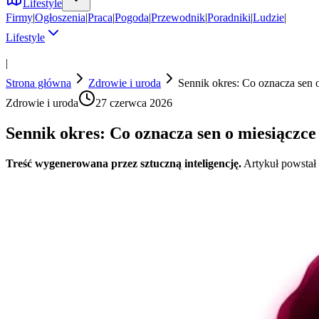
Lifestyle
Firmy
|
Ogłoszenia
|
Praca
|
Pogoda
|
Przewodnik
|
Poradniki
|
Ludzie
|
Lifestyle
|
Strona główna
Zdrowie i uroda
Sennik okres: Co oznacza sen o
Zdrowie i uroda
27 czerwca 2026
Sennik okres: Co oznacza sen o miesiączce 
Treść wygenerowana przez sztuczną inteligencję.
Artykuł powstał