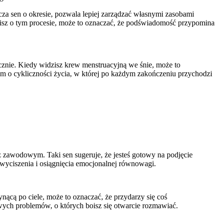
za sen o okresie, pozwala lepiej zarządzać własnymi zasobami
śnisz o tym procesie, może to oznaczać, że podświadomość przypomina
icznie. Kiedy widzisz krew menstruacyjną we śnie, może to
m o cykliczności życia, w której po każdym zakończeniu przychodzi
z zawodowym. Taki sen sugeruje, że jesteś gotowy na podjęcie
o wyciszenia i osiągnięcia emocjonalnej równowagi.
ynącą po ciele, może to oznaczać, że przydarzy się coś
wych problemów, o których boisz się otwarcie rozmawiać.