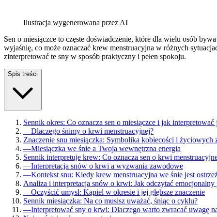
Ilustracja wygenerowana przez AI
Sen o miesiączce to częste doświadczenie, które dla wielu osób bywa 
wyjaśnię, co może oznaczać krew menstruacyjna w różnych sytuacjach
zinterpretować te sny w sposób praktyczny i pełen spokoju.
Spis treści
Sennik okres: Co oznacza sen o miesiączce i jak interpretować
—
Dlaczego śnimy o krwi menstruacyjnej?
Znaczenie snu miesiączka: Symbolika kobiecości i życiowych
—
Miesiączka we śnie a Twoja wewnętrzna energia
Sennik interpretuje krew: Co oznacza sen o krwi menstruacyjn
—
Interpretacja snów o krwi a wyzwania zawodowe
—
Kontekst snu: Kiedy krew menstruacyjna we śnie jest ostrz
Analiza i interpretacja snów o krwi: Jak odczytać emocjonalny
—
Oczyścić umysł: Kąpiel w okresie i jej głębsze znaczenie
Sennik miesiączka: Na co musisz uważać, śniąc o cyklu?
—
Interpretować sny o krwi: Dlaczego warto zwracać uwagę na