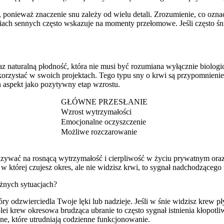
onieważ znaczenie snu zależy od wielu detali. Zrozumienie, co oznac
zeniach sennych często wskazuje na momenty przełomowe. Jeśli często 
az naturalną płodność, która nie musi być rozumiana wyłącznie biolog
orzystać w swoich projektach. Tego typu sny o krwi są przypomnienie
 aspekt jako pozytywny etap wzrostu.
GŁÓWNE PRZESŁANIE
Wzrost wytrzymałości
Emocjonalne oczyszczenie
Możliwe rozczarowanie
kazywać na rosnącą wytrzymałość i cierpliwość w życiu prywatnym ora
 w której czujesz okres, ale nie widzisz krwi, to sygnał nadchodząceg
óżnych sytuacjach?
ry odzwierciedla Twoje lęki lub nadzieje. Jeśli w śnie widzisz krew pł
 krew okresowa brudząca ubranie to często sygnał istnienia kłopotli
e, które utrudniają codzienne funkcjonowanie.