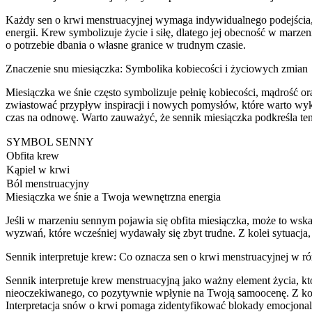
Każdy sen o krwi menstruacyjnej wymaga indywidualnego podejścia, p
energii. Krew symbolizuje życie i siłę, dlatego jej obecność w mar
o potrzebie dbania o własne granice w trudnym czasie.
Znaczenie snu miesiączka: Symbolika kobiecości i życiowych zmian
Miesiączka we śnie często symbolizuje pełnię kobiecości, mądrość or
zwiastować przypływ inspiracji i nowych pomysłów, które warto wyk
czas na odnowę. Warto zauważyć, że sennik miesiączka podkreśla ten
SYMBOL SENNY
Obfita krew
Kąpiel w krwi
Ból menstruacyjny
Miesiączka we śnie a Twoja wewnętrzna energia
Jeśli w marzeniu sennym pojawia się obfita miesiączka, może to ws
wyzwań, które wcześniej wydawały się zbyt trudne. Z kolei sytuacja,
Sennik interpretuje krew: Co oznacza sen o krwi menstruacyjnej w r
Sennik interpretuje krew menstruacyjną jako ważny element życia, któ
nieoczekiwanego, co pozytywnie wpłynie na Twoją samoocenę. Z kolei
Interpretacja snów o krwi pomaga zidentyfikować blokady emocjonaln