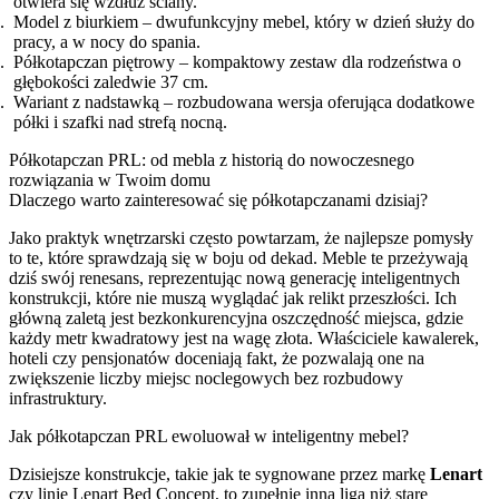
otwiera się wzdłuż ściany.
Model z biurkiem – dwufunkcyjny mebel, który w dzień służy do
pracy, a w nocy do spania.
Półkotapczan piętrowy – kompaktowy zestaw dla rodzeństwa o
głębokości zaledwie 37 cm.
Wariant z nadstawką – rozbudowana wersja oferująca dodatkowe
półki i szafki nad strefą nocną.
Półkotapczan PRL: od mebla z historią do nowoczesnego
rozwiązania w Twoim domu
Dlaczego warto zainteresować się półkotapczanami dzisiaj?
Jako praktyk wnętrzarski często powtarzam, że najlepsze pomysły
to te, które sprawdzają się w boju od dekad. Meble te przeżywają
dziś swój renesans, reprezentując nową generację inteligentnych
konstrukcji, które nie muszą wyglądać jak relikt przeszłości. Ich
główną zaletą jest bezkonkurencyjna oszczędność miejsca, gdzie
każdy metr kwadratowy jest na wagę złota. Właściciele kawalerek,
hoteli czy pensjonatów doceniają fakt, że pozwalają one na
zwiększenie liczby miejsc noclegowych bez rozbudowy
infrastruktury.
Jak półkotapczan PRL ewoluował w inteligentny mebel?
Dzisiejsze konstrukcje, takie jak te sygnowane przez markę
Lenart
czy linię Lenart Bed Concept, to zupełnie inna liga niż stare