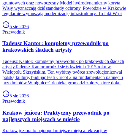
gruntowych oraz nowoczesny Model hydrodynamiczny koryta
Wisły wyznaczają dziś standardy ochrony. Powodzie w Krakowie
regularnie wymuszają modernizację infrastruktury. To fakt.W pi
5 sie 2026
Przewodnik
Tadeusz Kantor: kompletny przewodnik po
krakowskich śladach artysty
Tadeusz Kantor: kompletny przewodnik po krakowskich śladach
artystyTadeusz Kantor urodził się 6 kwietnia 1915 roku w
Wielopolu Skrzyńskim. Ten wybitny twórca zrewolucjonizował
polską kulturę, budując teatr Cricot 2 na fundamentach pamięci i
przedmiotów.W pigułce:Cricoteka gromadzi zbiory, które doku
5 sie 2026
Przewodnik
Krakow jeziora: Praktyczny przewodnik po
najlepszych miejscach w mieście
Krakow jeziora to najpopularniejsze miejsca rekreacji w