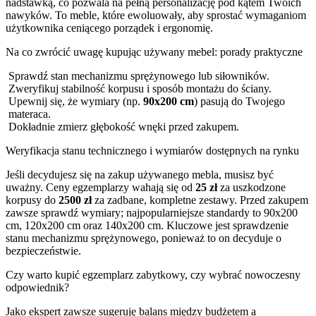
nadstawką, co pozwala na pełną personalizację pod kątem Twoich
nawyków. To meble, które ewoluowały, aby sprostać wymaganiom
użytkownika ceniącego porządek i ergonomię.
Na co zwrócić uwagę kupując używany mebel: porady praktyczne
Sprawdź stan mechanizmu sprężynowego lub siłowników.
Zweryfikuj stabilność korpusu i sposób montażu do ściany.
Upewnij się, że wymiary (np.
90x200 cm
) pasują do Twojego
materaca.
Dokładnie zmierz głębokość wnęki przed zakupem.
Weryfikacja stanu technicznego i wymiarów dostępnych na rynku
Jeśli decydujesz się na zakup używanego mebla, musisz być
uważny. Ceny egzemplarzy wahają się od
25 zł
za uszkodzone
korpusy do
2500 zł
za zadbane, kompletne zestawy. Przed zakupem
zawsze sprawdź wymiary; najpopularniejsze standardy to 90x200
cm, 120x200 cm oraz 140x200 cm. Kluczowe jest sprawdzenie
stanu mechanizmu sprężynowego, ponieważ to on decyduje o
bezpieczeństwie.
Czy warto kupić egzemplarz zabytkowy, czy wybrać nowoczesny
odpowiednik?
Jako ekspert zawsze sugeruję balans między budżetem a