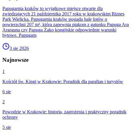
Papugarnia kraków to wyjątkowe miejsce otwarte dla
zwiedzających 21 października 2017 roku w krakowskim Biznes
Park Wielicka. Papugarnia kraków posiada halę lotów o
powierzchni 207 m², która zapewnia ptakom z gatunku Papuga Ara
Ararauna czy Papuga Żako kongijskie odpowiednie warunki
bytowe. Papugarn
3 sie 2026
Najnowsze
1
Kościół św. Kingi w Krakowie: Poradnik dla parafian i turystów
6 sie
2
Powodzie w Krakowie: historia, zagrożenia i praktyczny poradnik
ochrony
5 sie