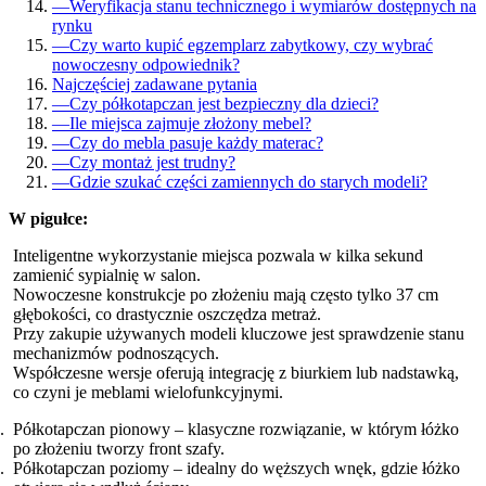
—
Weryfikacja stanu technicznego i wymiarów dostępnych na
rynku
—
Czy warto kupić egzemplarz zabytkowy, czy wybrać
nowoczesny odpowiednik?
Najczęściej zadawane pytania
—
Czy półkotapczan jest bezpieczny dla dzieci?
—
Ile miejsca zajmuje złożony mebel?
—
Czy do mebla pasuje każdy materac?
—
Czy montaż jest trudny?
—
Gdzie szukać części zamiennych do starych modeli?
W pigułce:
Inteligentne wykorzystanie miejsca pozwala w kilka sekund
zamienić sypialnię w salon.
Nowoczesne konstrukcje po złożeniu mają często tylko 37 cm
głębokości, co drastycznie oszczędza metraż.
Przy zakupie używanych modeli kluczowe jest sprawdzenie stanu
mechanizmów podnoszących.
Współczesne wersje oferują integrację z biurkiem lub nadstawką,
co czyni je meblami wielofunkcyjnymi.
Półkotapczan pionowy – klasyczne rozwiązanie, w którym łóżko
po złożeniu tworzy front szafy.
Półkotapczan poziomy – idealny do węższych wnęk, gdzie łóżko