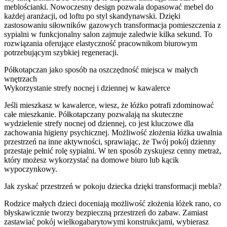
meblościanki. Nowoczesny design pozwala dopasować mebel do
każdej aranżacji, od loftu po styl skandynawski. Dzięki
zastosowaniu siłowników gazowych transformacja pomieszczenia z
sypialni w funkcjonalny salon zajmuje zaledwie kilka sekund. To
rozwiązania oferujące elastyczność pracownikom biurowym
potrzebującym szybkiej regeneracji.
Półkotapczan jako sposób na oszczędność miejsca w małych
wnętrzach
Wykorzystanie strefy nocnej i dziennej w kawalerce
Jeśli mieszkasz w kawalerce, wiesz, że łóżko potrafi zdominować
całe mieszkanie. Półkotapczany pozwalają na skuteczne
wydzielenie strefy nocnej od dziennej, co jest kluczowe dla
zachowania higieny psychicznej. Możliwość złożenia łóżka uwalnia
przestrzeń na inne aktywności, sprawiając, że Twój pokój dzienny
przestaje pełnić rolę sypialni. W ten sposób zyskujesz cenny metraż,
który możesz wykorzystać na domowe biuro lub kącik
wypoczynkowy.
Jak zyskać przestrzeń w pokoju dziecka dzięki transformacji mebla?
Rodzice małych dzieci doceniają możliwość złożenia łóżek rano, co
błyskawicznie tworzy bezpieczną przestrzeń do zabaw. Zamiast
zastawiać pokój wielkogabarytowymi konstrukcjami, wybierasz