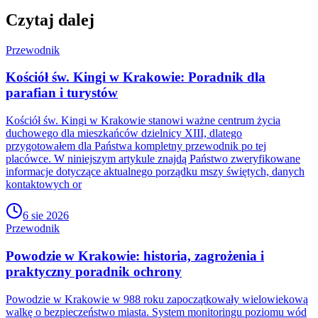
Czytaj dalej
Przewodnik
Kościół św. Kingi w Krakowie: Poradnik dla
parafian i turystów
Kościół św. Kingi w Krakowie stanowi ważne centrum życia
duchowego dla mieszkańców dzielnicy XIII, dlatego
przygotowałem dla Państwa kompletny przewodnik po tej
placówce. W niniejszym artykule znajdą Państwo zweryfikowane
informacje dotyczące aktualnego porządku mszy świętych, danych
kontaktowych or
6 sie 2026
Przewodnik
Powodzie w Krakowie: historia, zagrożenia i
praktyczny poradnik ochrony
Powodzie w Krakowie w 988 roku zapoczątkowały wielowiekową
walkę o bezpieczeństwo miasta. System monitoringu poziomu wód