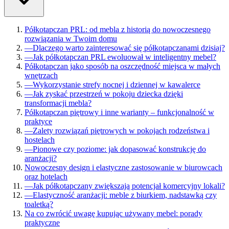
Półkotapczan PRL: od mebla z historią do nowoczesnego
rozwiązania w Twoim domu
—
Dlaczego warto zainteresować się półkotapczanami dzisiaj?
—
Jak półkotapczan PRL ewoluował w inteligentny mebel?
Półkotapczan jako sposób na oszczędność miejsca w małych
wnętrzach
—
Wykorzystanie strefy nocnej i dziennej w kawalerce
—
Jak zyskać przestrzeń w pokoju dziecka dzięki
transformacji mebla?
Półkotapczan piętrowy i inne warianty – funkcjonalność w
praktyce
—
Zalety rozwiązań piętrowych w pokojach rodzeństwa i
hostelach
—
Pionowe czy poziome: jak dopasować konstrukcję do
aranżacji?
Nowoczesny design i elastyczne zastosowanie w biurowcach
oraz hotelach
—
Jak półkotapczany zwiększają potencjał komercyjny lokali?
—
Elastyczność aranżacji: meble z biurkiem, nadstawką czy
toaletką?
Na co zwrócić uwagę kupując używany mebel: porady
praktyczne