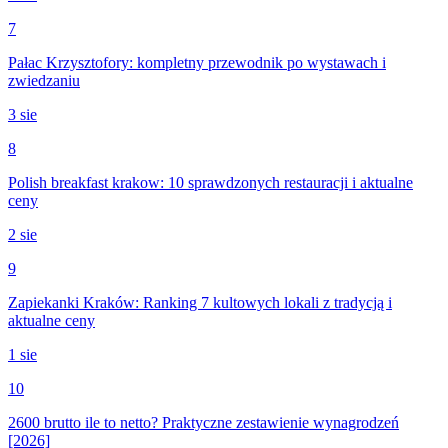
7
Pałac Krzysztofory: kompletny przewodnik po wystawach i
zwiedzaniu
3 sie
8
Polish breakfast krakow: 10 sprawdzonych restauracji i aktualne
ceny
2 sie
9
Zapiekanki Kraków: Ranking 7 kultowych lokali z tradycją i
aktualne ceny
1 sie
10
2600 brutto ile to netto? Praktyczne zestawienie wynagrodzeń
[2026]