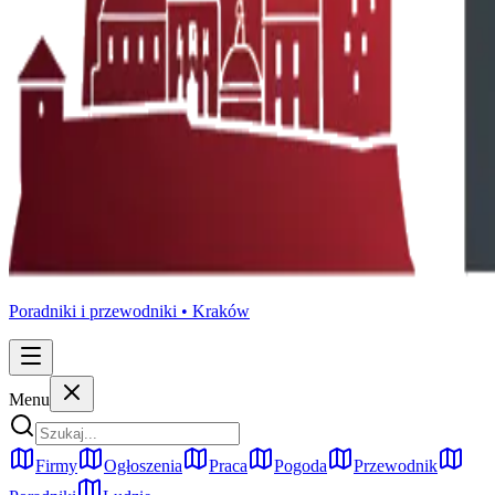
Poradniki i przewodniki •
Kraków
Menu
Firmy
Ogłoszenia
Praca
Pogoda
Przewodnik