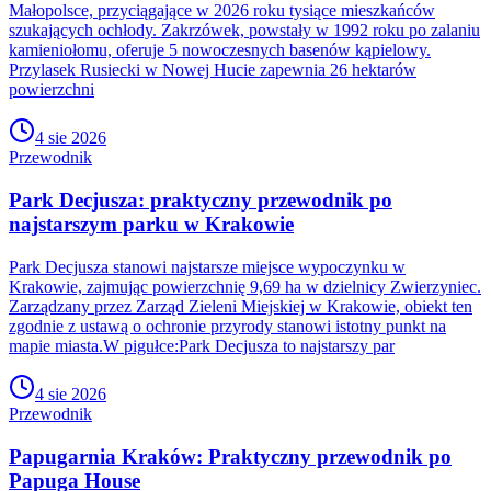
Małopolsce, przyciągające w 2026 roku tysiące mieszkańców
szukających ochłody. Zakrzówek, powstały w 1992 roku po zalaniu
kamieniołomu, oferuje 5 nowoczesnych basenów kąpielowy.
Przylasek Rusiecki w Nowej Hucie zapewnia 26 hektarów
powierzchni
4 sie 2026
Przewodnik
Park Decjusza: praktyczny przewodnik po
najstarszym parku w Krakowie
Park Decjusza stanowi najstarsze miejsce wypoczynku w
Krakowie, zajmując powierzchnię 9,69 ha w dzielnicy Zwierzyniec.
Zarządzany przez Zarząd Zieleni Miejskiej w Krakowie, obiekt ten
zgodnie z ustawą o ochronie przyrody stanowi istotny punkt na
mapie miasta.W pigułce:Park Decjusza to najstarszy par
4 sie 2026
Przewodnik
Papugarnia Kraków: Praktyczny przewodnik po
Papuga House