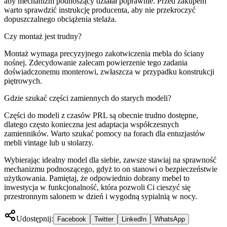
aby mechanizm podnoszący działał poprawnie. Przed zakupem
warto sprawdzić instrukcję producenta, aby nie przekroczyć
dopuszczalnego obciążenia stelaża.
Czy montaż jest trudny?
Montaż wymaga precyzyjnego zakotwiczenia mebla do ściany
nośnej. Zdecydowanie zalecam powierzenie tego zadania
doświadczonemu monterowi, zwłaszcza w przypadku konstrukcji
piętrowych.
Gdzie szukać części zamiennych do starych modeli?
Części do modeli z czasów PRL są obecnie trudno dostępne,
dlatego często konieczna jest adaptacja współczesnych
zamienników. Warto szukać pomocy na forach dla entuzjastów
mebli vintage lub u stolarzy.
Wybierając idealny model dla siebie, zawsze stawiaj na sprawność
mechanizmu podnoszącego, gdyż to on stanowi o bezpieczeństwie
użytkowania. Pamiętaj, że odpowiednio dobrany mebel to
inwestycja w funkcjonalność, która pozwoli Ci cieszyć się
przestronnym salonem w dzień i wygodną sypialnią w nocy.
Udostępnij:
Facebook
Twitter
LinkedIn
WhatsApp