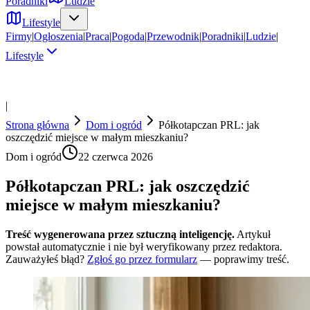
Poradniki
Ludzie
Lifestyle
Firmy
|
Ogłoszenia
|
Praca
|
Pogoda
|
Przewodnik
|
Poradniki
|
Ludzie
|
Lifestyle
|
Strona główna
Dom i ogród
Półkotapczan PRL: jak
oszczędzić miejsce w małym mieszkaniu?
Dom i ogród
22 czerwca 2026
Półkotapczan PRL: jak oszczędzić
miejsce w małym mieszkaniu?
Treść wygenerowana przez sztuczną inteligencję.
Artykuł
powstał automatycznie i nie był weryfikowany przez redaktora.
Zauważyłeś błąd?
Zgłoś go przez formularz
— poprawimy treść.