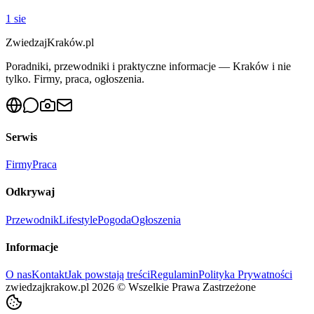
1 sie
ZwiedzajKraków.pl
Poradniki, przewodniki i praktyczne informacje — Kraków i nie
tylko. Firmy, praca, ogłoszenia.
Serwis
Firmy
Praca
Odkrywaj
Przewodnik
Lifestyle
Pogoda
Ogłoszenia
Informacje
O nas
Kontakt
Jak powstają treści
Regulamin
Polityka Prywatności
zwiedzajkrakow.pl
2026
©
Wszelkie Prawa Zastrzeżone