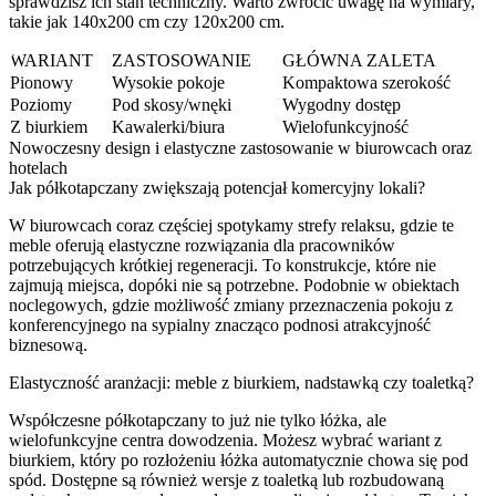
sprawdzisz ich stan techniczny. Warto zwrócić uwagę na wymiary,
takie jak 140x200 cm czy 120x200 cm.
WARIANT
ZASTOSOWANIE
GŁÓWNA ZALETA
Pionowy
Wysokie pokoje
Kompaktowa szerokość
Poziomy
Pod skosy/wnęki
Wygodny dostęp
Z biurkiem
Kawalerki/biura
Wielofunkcyjność
Nowoczesny design i elastyczne zastosowanie w biurowcach oraz
hotelach
Jak półkotapczany zwiększają potencjał komercyjny lokali?
W biurowcach coraz częściej spotykamy strefy relaksu, gdzie te
meble oferują elastyczne rozwiązania dla pracowników
potrzebujących krótkiej regeneracji. To konstrukcje, które nie
zajmują miejsca, dopóki nie są potrzebne. Podobnie w obiektach
noclegowych, gdzie możliwość zmiany przeznaczenia pokoju z
konferencyjnego na sypialny znacząco podnosi atrakcyjność
biznesową.
Elastyczność aranżacji: meble z biurkiem, nadstawką czy toaletką?
Współczesne półkotapczany to już nie tylko łóżka, ale
wielofunkcyjne centra dowodzenia. Możesz wybrać wariant z
biurkiem, który po rozłożeniu łóżka automatycznie chowa się pod
spód. Dostępne są również wersje z toaletką lub rozbudowaną