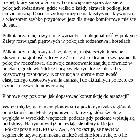
mebel, który znika w ścianie. To rozwiązanie sprawdza się w
pokojach rodzeństwa, gdzie walka o każdy skrawek podłogi jest
codziennością. Dziecko zyskuje miejsce na kreatywne aktywności,
a wieczorem szybko przygotowujesz dla niego komfortowe miejsce
do snu.
Półkotapczan piętrowy i inne warianty – funkcjonalność w praktyce
Zalety rozwiązań piętrowych w pokojach rodzeństwa i hostelach
Półkotapczan piętrowy to inżynieryjny majstersztyk, który po
złożeniu ma grubość zaledwie 37 cm. Jest to idealne rozwiązanie dla
pokojów rodzeństwa, ale swoje zastosowanie znajduje również w
hotelach, gdzie właściciele chcą zwiększyć liczbę miejsc bez
kosztownej rozbudowy. Konstrukcja ta oferuje możliwość
elastycznego dostosowywania aranżacji do aktualnych potrzeb, co
czyni ją niezwykle uniwersalną.
Pionowe czy poziome: jak dopasować konstrukcję do aranżacji?
Wybór między wariantem pionowym a poziomym zależy głównie
od układu ścian. Modele pionowe są klasyką, która świetnie
wygląda w wysokich wnętrzach, podczas gdy poziome wpisują się
pod skosy. Na rynku wciąż pojawiają się oferty takie jak
"Półkotapczan PRL PUSZCZA", co pokazuje, że nawet w
segmencie używanym można znaleźć solidne konstrukcje, o ile