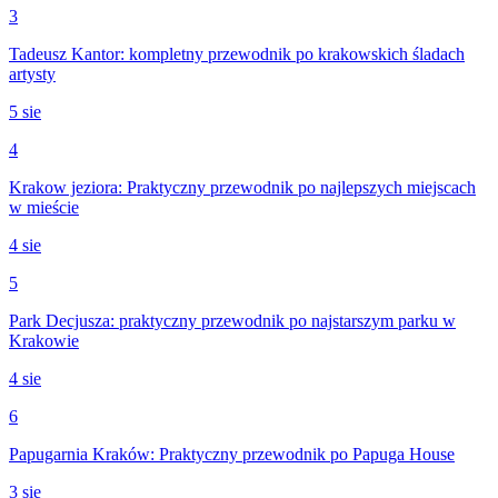
3
Tadeusz Kantor: kompletny przewodnik po krakowskich śladach
artysty
5 sie
4
Krakow jeziora: Praktyczny przewodnik po najlepszych miejscach
w mieście
4 sie
5
Park Decjusza: praktyczny przewodnik po najstarszym parku w
Krakowie
4 sie
6
Papugarnia Kraków: Praktyczny przewodnik po Papuga House
3 sie