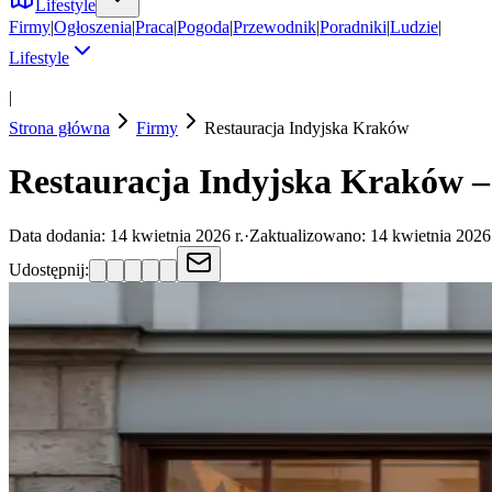
Lifestyle
Firmy
|
Ogłoszenia
|
Praca
|
Pogoda
|
Przewodnik
|
Poradniki
|
Ludzie
|
Lifestyle
|
Strona główna
Firmy
Restauracja Indyjska
Kraków
Restauracja Indyjska Kraków –
Data dodania:
14 kwietnia 2026 r.
·
Zaktualizowano:
14 kwietnia 2026 
Udostępnij: