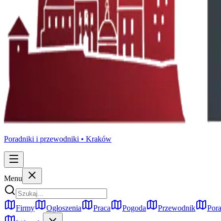
Poradniki i przewodniki •
Kraków
Menu
Firmy
Ogłoszenia
Praca
Pogoda
Przewodnik
Pora