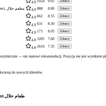
1024
9.05
Zobacz
4.9
Restauracja Habibi, Habibi Restaurant (Pakistani and Indian Cuisine), مطعم حلال
888
8.80
Zobacz
4.9
662
8.55
Zobacz
4.9
631
8.30
Zobacz
4.9
173
8.05
Zobacz
4.9
3285
7.60
Zobacz
4.8
2616
7.35
Zobacz
4.8
rytmicznie — nie stanowi rekomendacji. Pozycja nie jest wynikiem pł
docieraj do nowych klientów.
Indian Flame Wielopole Authentic indian Restaurant.طعام حلال