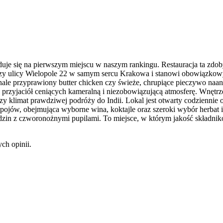
rzy ulicy Wielopole 22 w samym sercu Krakowa i stanowi obowiązkowy 
ale przyprawiony butter chicken czy świeże, chrupiące pieczywo naan.
y przyjaciół ceniących kameralną i niezobowiązującą atmosferę. Wnę
zy klimat prawdziwej podróży do Indii. Lokal jest otwarty codziennie 
pojów, obejmująca wyborne wina, koktajle oraz szeroki wybór herbat i
in z czworonożnymi pupilami. To miejsce, w którym jakość składników
ch opinii.