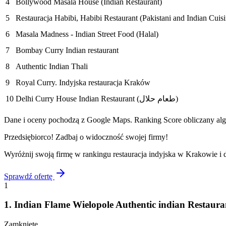
4
Bollywood Masala House (Indian Restaurant)
5
6
Masala Madness - Indian Street Food (Halal)
7
Bombay Curry Indian restaurant
8
Authentic Indian Thali
9
Royal Curry. Indyjska restauracja Kraków
10
Delhi Curry House Indian Restaurant (طعام حلال)
Dane i oceny pochodzą z Google Maps. Ranking Score obliczany algo
Przedsiębiorco! Zadbaj o widoczność swojej firmy!
Wyróżnij swoją firmę w rankingu
restauracja indyjska
w
Krakowie
i 
Sprawdź ofertę
1
1
.
Zamknięte