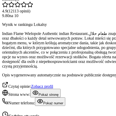
4.9
(
12113
opinii
)
9.80
na
10
Wynik w rankingu Lokalsy
Indian Flame Wielopole Authentic indian Restaurant.طعام حلال znajduje się na pierwszym miejscu w naszym rankingu. Restauracja ta zdobyła uznanie tysięcy gości dzięki swojej niezwykłej autentyczności
oraz dbałości o każdy detal serwowanych potraw. Lokal mieści się p
bogatym menu, w którym królują aromatyczne dania, takie jak doskon
dziećmi, dla których przygotowano specjalne udogodnienia, po grup
orientalnych akcentów, co w połączeniu z profesjonalną obsługą twor
opcje na wynos oraz możliwość rezerwacji stolików. Bogata oferta na
dostępność dla osób z niepełnosprawnościami oraz możliwość odwiedz
czystą przyjemnością.
Opis wygenerowany automatycznie na podstawie publicznie dostępny
Czytaj opinie:
Zobacz profil
Strona www:
Pokaż stronę
Numer telefonu:
Pokaż numer