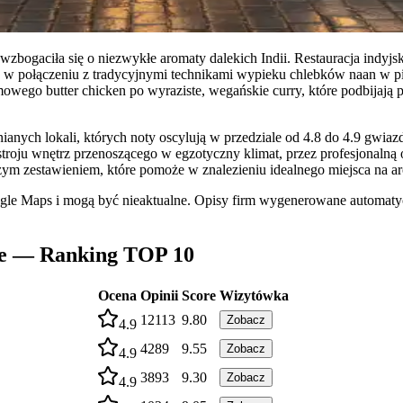
bogaciła się o niezwykłe aromaty dalekich Indii. Restauracja indyjska
re w połączeniu z tradycyjnymi technikami wypieku chlebków naan w 
emowego butter chicken po wyraziste, wegańskie curry, które podbijają
ych lokali, których noty oscylują w przedziale od 4.8 do 4.9 gwiazd
roju wnętrz przenoszącego w egzotyczny klimat, przez profesjonalną o
zym zestawieniem, które pomoże w znalezieniu idealnego miejsca na ar
ogle Maps i mogą być nieaktualne. Opisy firm wygenerowane automatyc
wie — Ranking TOP 10
Ocena
Opinii
Score
Wizytówka
12113
9.80
Zobacz
4.9
4289
9.55
Zobacz
4.9
3893
9.30
Zobacz
4.9