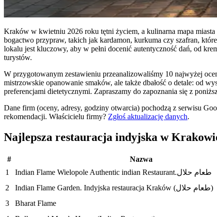
Kraków w kwietniu 2026 roku tętni życiem, a kulinarna mapa miasta wz
bogactwo przypraw, takich jak kardamon, kurkuma czy szafran, któ
lokalu jest kluczowy, aby w pełni docenić autentyczność dań, od kr
turystów.
W przygotowanym zestawieniu przeanalizowaliśmy 10 najwyżej ocenian
mistrzowskie opanowanie smaków, ale także dbałość o detale: od wyst
preferencjami dietetycznymi. Zapraszamy do zapoznania się z poniżs
Dane firm (oceny, adresy, godziny otwarcia) pochodzą z serwisu Go
rekomendacji.
Właścicielu firmy?
Zgłoś aktualizację danych
.
Najlepsza restauracja indyjska w Krako
#
Nazwa
1
Indian Flame Wielopole Authentic indian Restaurant.طعام حلال
2
Indian Flame Garden. Indyjska restauracja Kraków (طعام حلال)
3
Bharat Flame