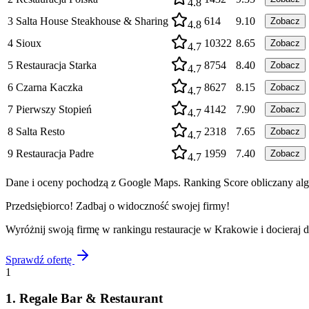
4.8
3
Salta House Steakhouse & Sharing
614
9.10
Zobacz
4.8
4
Sioux
10322
8.65
Zobacz
4.7
5
Restauracja Starka
8754
8.40
Zobacz
4.7
6
Czarna Kaczka
8627
8.15
Zobacz
4.7
7
Pierwszy Stopień
4142
7.90
Zobacz
4.7
8
Salta Resto
2318
7.65
Zobacz
4.7
9
Restauracja Padre
1959
7.40
Zobacz
4.7
Dane i oceny pochodzą z Google Maps. Ranking Score obliczany algo
Przedsiębiorco! Zadbaj o widoczność swojej firmy!
Wyróżnij swoją firmę w rankingu
restauracje
w
Krakowie
i docieraj 
Sprawdź ofertę
1
1
.
Regale Bar & Restaurant