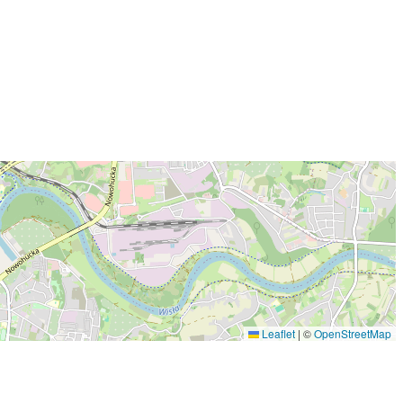
Leaflet
|
©
OpenStreetMap