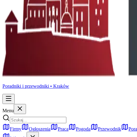
Poradniki i przewodniki •
Kraków
Menu
Firmy
Ogłoszenia
Praca
Pogoda
Przewodnik
Pora