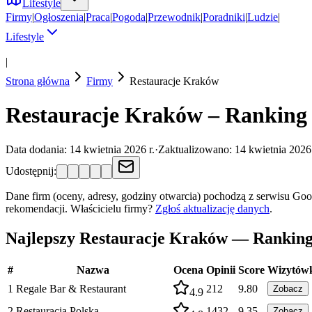
Lifestyle
Firmy
|
Ogłoszenia
|
Praca
|
Pogoda
|
Przewodnik
|
Poradniki
|
Ludzie
|
Lifestyle
|
Strona główna
Firmy
Restauracje
Kraków
Restauracje Kraków – Ranking 
Data dodania:
14 kwietnia 2026 r.
·
Zaktualizowano:
14 kwietnia 2026 
Udostępnij:
Dane firm (oceny, adresy, godziny otwarcia) pochodzą z serwisu Go
rekomendacji.
Właścicielu firmy?
Zgłoś aktualizację danych
.
Najlepszy Restauracje Kraków — Rankin
#
Nazwa
Ocena
Opinii
Score
Wizytów
1
Regale Bar & Restaurant
212
9.80
Zobacz
4.9
2
Restauracja Polska
1432
9.35
Zobacz