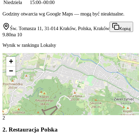
Niedziela
15:00–00:00
Godziny otwarcia wg Google Maps — mogą być nieaktualne.
Św. Tomasza 11, 31-014 Kraków, Polska, Kraków
Kopiuj
9.80
na
10
Wynik w rankingu Lokalsy
+
−
2
2
.
Restauracja Polska