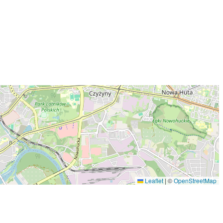
Leaflet
|
©
OpenStreetMap