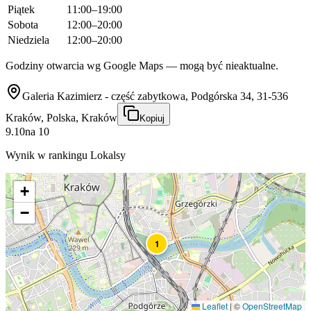
Piątek
11:00–19:00
Sobota
12:00–20:00
Niedziela
12:00–20:00
Godziny otwarcia wg Google Maps — mogą być nieaktualne.
Galeria Kazimierz - część zabytkowa, Podgórska 34, 31-536
Kraków, Polska, Kraków
Kopiuj
9.10
na
10
Wynik w rankingu Lokalsy
+
−
1
Leaflet
|
©
OpenStreetMap