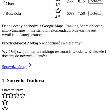
6
256
8.15
Zobacz
More
4.7
7
Boscaiola
6088
7.50
Zobacz
4.5
Dane i oceny pochodzą z Google Maps. Ranking Score obliczany
algorytmicznie — nie stanowi rekomendacji. Pozycja nie jest
wynikiem płatnej promocji.
Przedsiębiorco! Zadbaj o widoczność swojej firmy!
Wyróżnij swoją firmę w rankingu
restauracja włoska
w
Krakowie
i
docieraj do nowych klientów.
Sprawdź ofertę
1
1
.
Sorrento Trattoria
Otwarte teraz