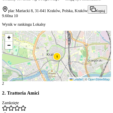
plac Mariacki 8, 31-041 Kraków, Polska, Kraków
Kopiuj
9.60
na
10
Wynik w rankingu Lokalsy
+
−
1
Leaflet
|
©
OpenStreetMap
2
2
.
Trattoria Amici
Zamknięte