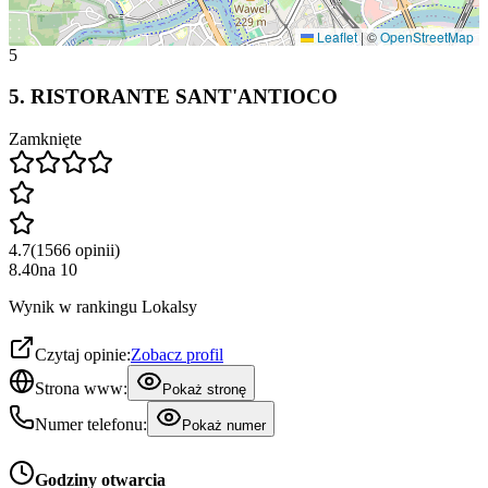
Leaflet
|
©
OpenStreetMap
5
5
.
RISTORANTE SANT'ANTIOCO
Zamknięte
4.7
(
1566
opinii
)
8.40
na
10
Wynik w rankingu Lokalsy
Czytaj opinie:
Zobacz profil
Strona www:
Pokaż stronę
Numer telefonu:
Pokaż numer
Godziny otwarcia