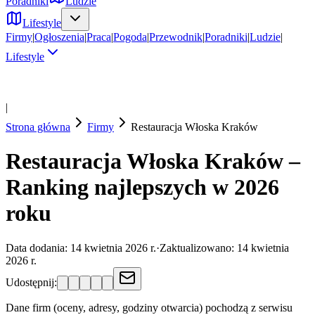
Poradniki
Ludzie
Lifestyle
Firmy
|
Ogłoszenia
|
Praca
|
Pogoda
|
Przewodnik
|
Poradniki
|
Ludzie
|
Lifestyle
|
Strona główna
Firmy
Restauracja Włoska
Kraków
Restauracja Włoska Kraków –
Ranking najlepszych w 2026
roku
Data dodania:
14 kwietnia 2026 r.
·
Zaktualizowano:
14 kwietnia
2026 r.
Udostępnij:
Dane firm (oceny, adresy, godziny otwarcia) pochodzą z serwisu