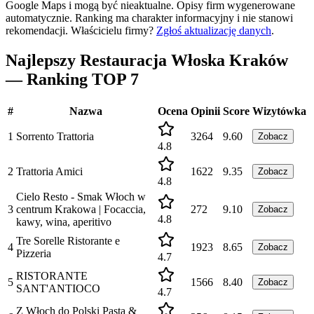
Google Maps i mogą być nieaktualne. Opisy firm wygenerowane
automatycznie. Ranking ma charakter informacyjny i nie stanowi
rekomendacji.
Właścicielu firmy?
Zgłoś aktualizację danych
.
Najlepszy Restauracja Włoska Kraków
— Ranking TOP 7
#
Nazwa
Ocena
Opinii
Score
Wizytówka
1
Sorrento Trattoria
3264
9.60
Zobacz
4.8
2
Trattoria Amici
1622
9.35
Zobacz
4.8
Cielo Resto - Smak Włoch w
3
centrum Krakowa | Focaccia,
272
9.10
Zobacz
4.8
kawy, wina, aperitivo
Tre Sorelle Ristorante e
4
1923
8.65
Zobacz
Pizzeria
4.7
RISTORANTE
5
1566
8.40
Zobacz
SANT'ANTIOCO
4.7
Z Włoch do Polski Pasta &