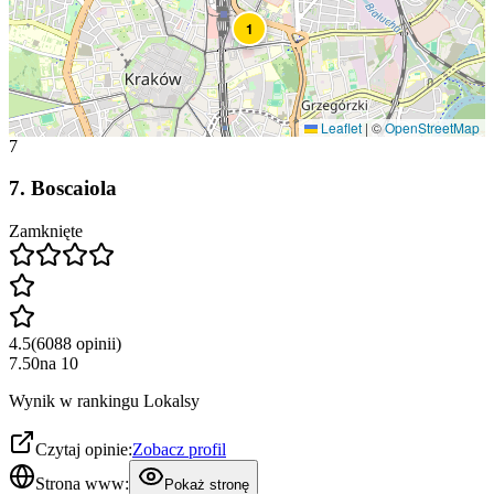
1
Leaflet
|
©
OpenStreetMap
7
7
.
Boscaiola
Zamknięte
4.5
(
6088
opinii
)
7.50
na
10
Wynik w rankingu Lokalsy
Czytaj opinie:
Zobacz profil
Strona www:
Pokaż stronę