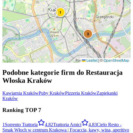
7
5
1
4
3
Leaflet
|
©
OpenStreetMap
Podobne kategorie firm do
Restauracja
Włoska
Kraków
Kawiarnia
Kraków
Puby
Kraków
Pizzeria
Kraków
Zapiekanki
Kraków
Ranking TOP
7
1
Sorrento Trattoria
4.8
2
Trattoria Amici
4.8
3
Cielo Resto -
Smak Włoch w centrum Krakowa | Focaccia, kawy, wina, aperitivo