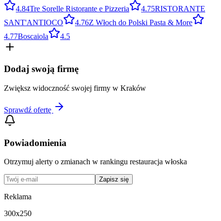
4.8
4
Tre Sorelle Ristorante e Pizzeria
4.7
5
RISTORANTE
SANT'ANTIOCO
4.7
6
Z Włoch do Polski Pasta & More
4.7
7
Boscaiola
4.5
Dodaj swoją firmę
Zwiększ widoczność swojej firmy w
Kraków
Sprawdź ofertę
Powiadomienia
Otrzymuj alerty o zmianach w rankingu
restauracja włoska
Zapisz się
Reklama
300x250