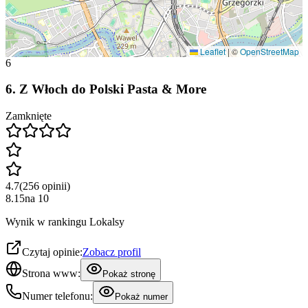
Leaflet
|
©
OpenStreetMap
6
6
.
Z Włoch do Polski Pasta & More
Zamknięte
4.7
(
256
opinii
)
8.15
na
10
Wynik w rankingu Lokalsy
Czytaj opinie:
Zobacz profil
Strona www:
Pokaż stronę
Numer telefonu:
Pokaż numer