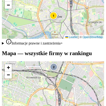
−
1
Leaflet
|
©
OpenStreetMap
Informacje prawne i zastrzeżenia
+
Mapa — wszystkie firmy w rankingu
+
2
−
6