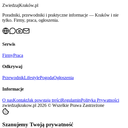
ZwiedzajKraków.pl
Poradniki, przewodniki i praktyczne informacje — Kraków i nie
tylko. Firmy, praca, ogłoszenia.
Serwis
Firmy
Praca
Odkrywaj
Przewodnik
Lifestyle
Pogoda
Ogłoszenia
Informacje
O nas
Kontakt
Jak powstają treści
Regulamin
Polityka Prywatności
zwiedzajkrakow.pl
2026
©
Wszelkie Prawa Zastrzeżone
Szanujemy Twoją prywatność