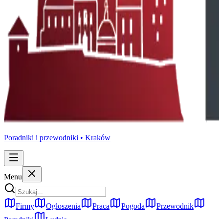
Poradniki i przewodniki •
Kraków
Menu
Firmy
Ogłoszenia
Praca
Pogoda
Przewodnik