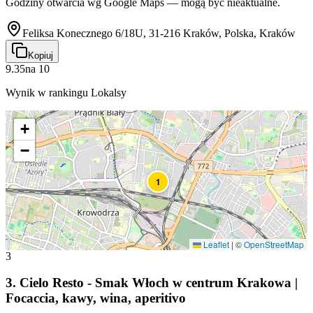
Godziny otwarcia wg Google Maps — mogą być nieaktualne.
Feliksa Konecznego 6/18U, 31-216 Kraków, Polska, Kraków
Kopiuj
9.35
na
10
Wynik w rankingu Lokalsy
+
−
1
Leaflet
|
©
OpenStreetMap
3
3
.
Cielo Resto - Smak Włoch w centrum Krakowa |
Focaccia, kawy, wina, aperitivo