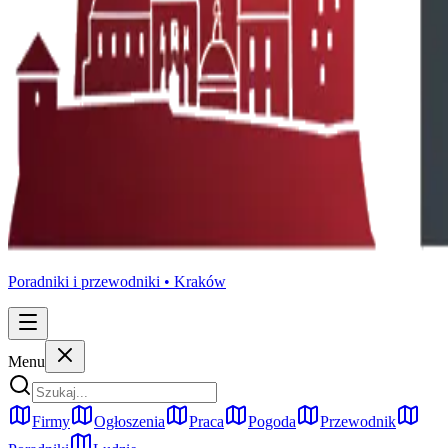
Poradniki i przewodniki •
Kraków
Menu
Firmy
Ogłoszenia
Praca
Pogoda
Przewodnik