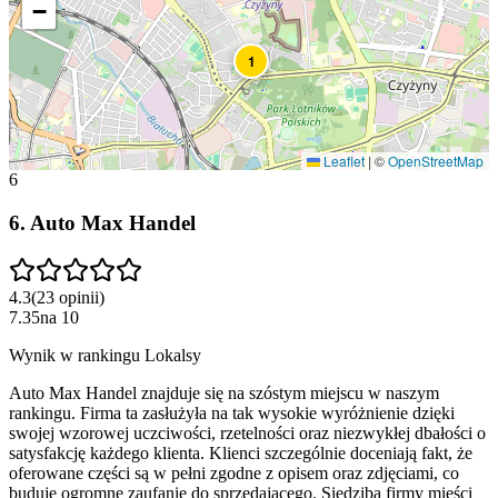
−
1
Leaflet
|
©
OpenStreetMap
6
6
.
Auto Max Handel
4.3
(
23
opinii
)
7.35
na
10
Wynik w rankingu Lokalsy
Auto Max Handel znajduje się na szóstym miejscu w naszym
rankingu. Firma ta zasłużyła na tak wysokie wyróżnienie dzięki
swojej wzorowej uczciwości, rzetelności oraz niezwykłej dbałości o
satysfakcję każdego klienta. Klienci szczególnie doceniają fakt, że
oferowane części są w pełni zgodne z opisem oraz zdjęciami, co
buduje ogromne zaufanie do sprzedającego. Siedziba firmy mieści