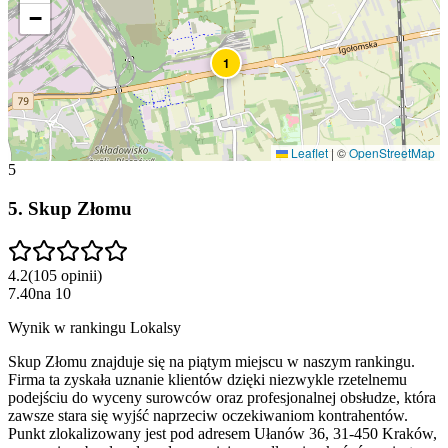
−
1
Leaflet
|
©
OpenStreetMap
5
5
.
Skup Złomu
4.2
(
105
opinii
)
7.40
na
10
Wynik w rankingu Lokalsy
Skup Złomu znajduje się na piątym miejscu w naszym rankingu.
Firma ta zyskała uznanie klientów dzięki niezwykle rzetelnemu
podejściu do wyceny surowców oraz profesjonalnej obsłudze, która
zawsze stara się wyjść naprzeciw oczekiwaniom kontrahentów.
Punkt zlokalizowany jest pod adresem Ułanów 36, 31-450 Kraków,