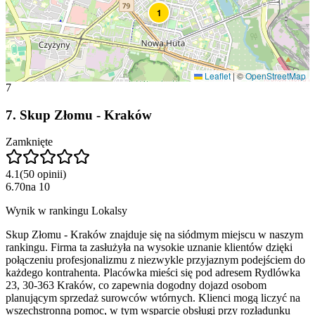
1
Leaflet
|
©
OpenStreetMap
7
7
.
Skup Złomu - Kraków
Zamknięte
4.1
(
50
opinii
)
6.70
na
10
Wynik w rankingu Lokalsy
Skup Złomu - Kraków znajduje się na siódmym miejscu w naszym
rankingu. Firma ta zasłużyła na wysokie uznanie klientów dzięki
połączeniu profesjonalizmu z niezwykle przyjaznym podejściem do
każdego kontrahenta. Placówka mieści się pod adresem Rydlówka
23, 30-363 Kraków, co zapewnia dogodny dojazd osobom
planującym sprzedaż surowców wtórnych. Klienci mogą liczyć na
wszechstronną pomoc, w tym wsparcie obsługi przy rozładunku