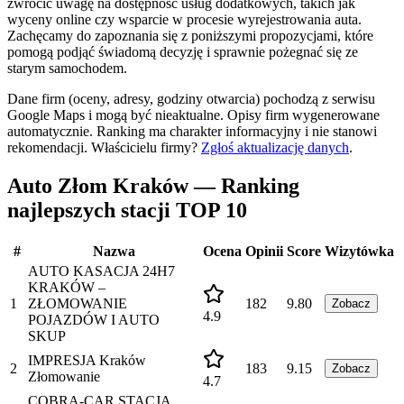
zwrócić uwagę na dostępność usług dodatkowych, takich jak
wyceny online czy wsparcie w procesie wyrejestrowania auta.
Zachęcamy do zapoznania się z poniższymi propozycjami, które
pomogą podjąć świadomą decyzję i sprawnie pożegnać się ze
starym samochodem.
Dane firm (oceny, adresy, godziny otwarcia) pochodzą z serwisu
Google Maps i mogą być nieaktualne. Opisy firm wygenerowane
automatycznie. Ranking ma charakter informacyjny i nie stanowi
rekomendacji.
Właścicielu firmy?
Zgłoś aktualizację danych
.
Auto Złom Kraków — Ranking
najlepszych stacji TOP 10
#
Nazwa
Ocena
Opinii
Score
Wizytówka
AUTO KASACJA 24H7
KRAKÓW –
1
ZŁOMOWANIE
182
9.80
Zobacz
4.9
POJAZDÓW I AUTO
SKUP
IMPRESJA Kraków
2
183
9.15
Zobacz
Złomowanie
4.7
COBRA-CAR STACJA