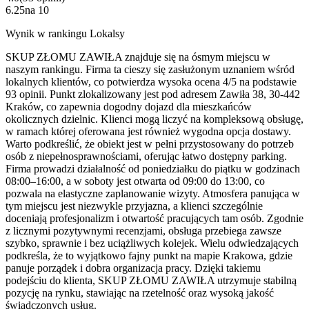
6.25
na
10
Wynik w rankingu Lokalsy
SKUP ZŁOMU ZAWIŁA znajduje się na ósmym miejscu w
naszym rankingu. Firma ta cieszy się zasłużonym uznaniem wśród
lokalnych klientów, co potwierdza wysoka ocena 4/5 na podstawie
93 opinii. Punkt zlokalizowany jest pod adresem Zawiła 38, 30-442
Kraków, co zapewnia dogodny dojazd dla mieszkańców
okolicznych dzielnic. Klienci mogą liczyć na kompleksową obsługę,
w ramach której oferowana jest również wygodna opcja dostawy.
Warto podkreślić, że obiekt jest w pełni przystosowany do potrzeb
osób z niepełnosprawnościami, oferując łatwo dostępny parking.
Firma prowadzi działalność od poniedziałku do piątku w godzinach
08:00–16:00, a w soboty jest otwarta od 09:00 do 13:00, co
pozwala na elastyczne zaplanowanie wizyty. Atmosfera panująca w
tym miejscu jest niezwykle przyjazna, a klienci szczególnie
doceniają profesjonalizm i otwartość pracujących tam osób. Zgodnie
z licznymi pozytywnymi recenzjami, obsługa przebiega zawsze
szybko, sprawnie i bez uciążliwych kolejek. Wielu odwiedzających
podkreśla, że to wyjątkowo fajny punkt na mapie Krakowa, gdzie
panuje porządek i dobra organizacja pracy. Dzięki takiemu
podejściu do klienta, SKUP ZŁOMU ZAWIŁA utrzymuje stabilną
pozycję na rynku, stawiając na rzetelność oraz wysoką jakość
świadczonych usług.