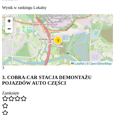
Wynik w rankingu Lokalsy
+
−
1
Leaflet
|
©
OpenStreetMap
3
3
.
COBRA-CAR STACJA DEMONTAŻU
POJAZDÓW AUTO CZĘŚCI
Zamknięte