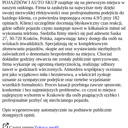
POJAZDÓW I AUTO SKUP znajduje się na pierwszym miejscu w
naszym rankingu. Firma ta zasłużyła na najwyższe noty dzięki
swojej niezwykłej efektywności oraz profesjonalnemu podejściu do
każdego klienta, co potwierdza imponująca ocena 4.9/5 przy 182
opiniach. Klienci szczególnie doceniają błyskawiczny czas reakcji,
gdzie odbiór pojazdu często następuje nawet w kilkanaście minut od
wykonania telefonu. Siedziba firmy mieści się pod adresem Saska
27, 30-720 Kraków, Polska, zapewniając łatwy dostęp dla osób na
wózkach inwalidzkich. Specjalizują się w kompleksowym
złomowaniu pojazdów, skupie aut oraz wystawianiu niezbędnych
zaświadczeń o demontażu bezpośrednio na miejscu. Chociaż
dokładne godziny otwarcia nie zostały publicznie sprecyzowane,
firma wykazuje się ogromną elastycznością, realizując odbiory
nawet w godzinach wieczornych. Atmosfera współpracy oceniana
jest jako wyjątkowo miła i bezstresowa, a właściciel zyskuje
uznanie za sympatyczne podejście oraz rzetelne wyjaśnianie
wszelkich formalności. Proces kasacji przebiega zawsze sprawnie,
konkretnie i bez najmniejszych problemów, co czyni to miejsce
najlepszym wyborem w Krakowie dla osób pragnących szybko i
profesjonalnie pozbyć się niechcianego pojazdu.
Opis wygenerowany automatycznie na podstawie publicznie
dostępnych opinii.
Czytaj opinie:
Zobacz profil