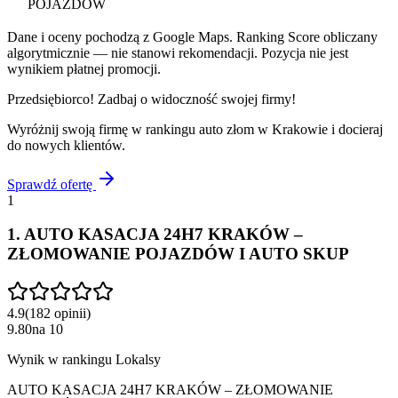
POJAZDÓW
Dane i oceny pochodzą z Google Maps. Ranking Score obliczany
algorytmicznie — nie stanowi rekomendacji. Pozycja nie jest
wynikiem płatnej promocji.
Przedsiębiorco! Zadbaj o widoczność swojej firmy!
Wyróżnij swoją firmę w rankingu
auto złom
w
Krakowie
i docieraj
do nowych klientów.
Sprawdź ofertę
1
1
.
AUTO KASACJA 24H7 KRAKÓW –
ZŁOMOWANIE POJAZDÓW I AUTO SKUP
4.9
(
182
opinii
)
9.80
na
10
Wynik w rankingu Lokalsy
AUTO KASACJA 24H7 KRAKÓW – ZŁOMOWANIE