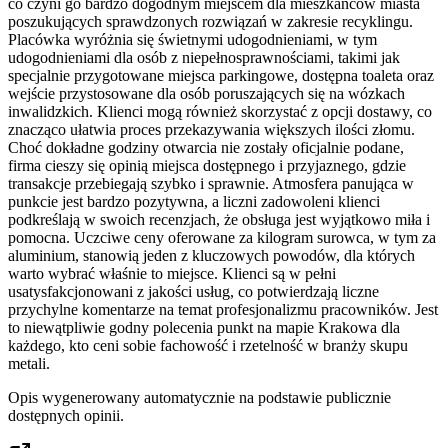
co czyni go bardzo dogodnym miejscem dla mieszkańców miasta
poszukujących sprawdzonych rozwiązań w zakresie recyklingu.
Placówka wyróżnia się świetnymi udogodnieniami, w tym
udogodnieniami dla osób z niepełnosprawnościami, takimi jak
specjalnie przygotowane miejsca parkingowe, dostępna toaleta oraz
wejście przystosowane dla osób poruszających się na wózkach
inwalidzkich. Klienci mogą również skorzystać z opcji dostawy, co
znacząco ułatwia proces przekazywania większych ilości złomu.
Choć dokładne godziny otwarcia nie zostały oficjalnie podane,
firma cieszy się opinią miejsca dostępnego i przyjaznego, gdzie
transakcje przebiegają szybko i sprawnie. Atmosfera panująca w
punkcie jest bardzo pozytywna, a liczni zadowoleni klienci
podkreślają w swoich recenzjach, że obsługa jest wyjątkowo miła i
pomocna. Uczciwe ceny oferowane za kilogram surowca, w tym za
aluminium, stanowią jeden z kluczowych powodów, dla których
warto wybrać właśnie to miejsce. Klienci są w pełni
usatysfakcjonowani z jakości usług, co potwierdzają liczne
przychylne komentarze na temat profesjonalizmu pracowników. Jest
to niewątpliwie godny polecenia punkt na mapie Krakowa dla
każdego, kto ceni sobie fachowość i rzetelność w branży skupu
metali.
Opis wygenerowany automatycznie na podstawie publicznie
dostępnych opinii.