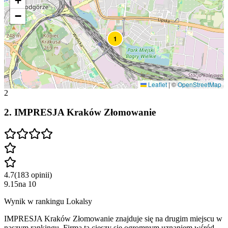
+
−
1
Leaflet
|
©
OpenStreetMap
2
2
.
IMPRESJA Kraków Złomowanie
4.7
(
183
opinii
)
9.15
na
10
Wynik w rankingu Lokalsy
IMPRESJA Kraków Złomowanie znajduje się na drugim miejscu w
naszym rankingu. Firma ta cieszy się ogromnym uznaniem wśród