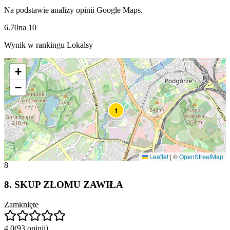
Na podstawie analizy opinii Google Maps.
6.70
na
10
Wynik w rankingu Lokalsy
+
−
1
Leaflet
|
©
OpenStreetMap
8
8
.
SKUP ZŁOMU ZAWIŁA
Zamknięte
4.0
(
93
opinii
)