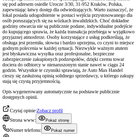
się pod adresem osiedle Urocze 3/30, 31-952 Kraków, Polska,
zapewniając łatwy dostęp dla odwiedzających. Warto zaznaczyć, że
lokal posiada udogodnienie w postaci wejścia przystosowanego dla
osób poruszających się na wózkach inwalidzkich. Choć dokładne
godziny otwarcia nie są publicznie podane, indywidualne podejście
do kupującego sprawia, że każda transakcja przebiega w wyjątkowo
przyjaznej atmosferze. Osoby korzystające z usług podkreślają, że
obsługa jest przemiła, słowna i bardzo uprzejma, co czyni to miejsce
godnym polecenia w każdej sytuacji. Niezwykle ważnym atutem
jest błyskawiczna wysyłka oraz profesjonalne, bezpieczne
zabezpieczenie zakupionych podzespołów, dzięki czemu towar
dociera do odbiorcy w nienaruszonym stanie nawet w ciągu 24
godzin. Wszystkie te czynniki sprawiają, że Auto Max Handel
cieszy się zasłużoną opinią solidnego sprzedawcy, u którego zakupy
stają się czystą przyjemnością.
Opis wygenerowany automatycznie na podstawie publicznie
dostępnych opinii.
Czytaj opinie:
Zobacz profil
Strona www:
Pokaż stronę
Numer telefonu:
Pokaż numer