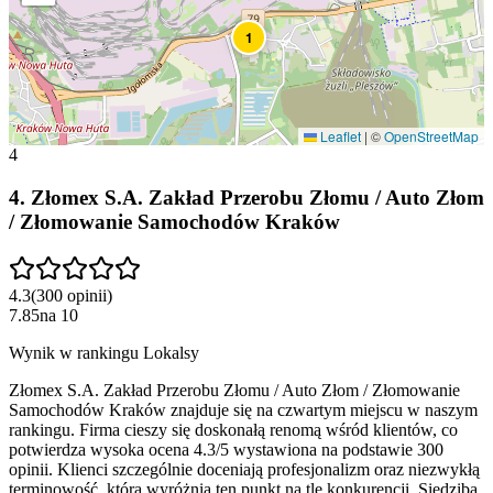
1
Leaflet
|
©
OpenStreetMap
4
4
.
Złomex S.A. Zakład Przerobu Złomu / Auto Złom
/ Złomowanie Samochodów Kraków
4.3
(
300
opinii
)
7.85
na
10
Wynik w rankingu Lokalsy
Złomex S.A. Zakład Przerobu Złomu / Auto Złom / Złomowanie
Samochodów Kraków znajduje się na czwartym miejscu w naszym
rankingu. Firma cieszy się doskonałą renomą wśród klientów, co
potwierdza wysoka ocena 4.3/5 wystawiona na podstawie 300
opinii. Klienci szczególnie doceniają profesjonalizm oraz niezwykłą
terminowość, która wyróżnia ten punkt na tle konkurencji. Siedziba