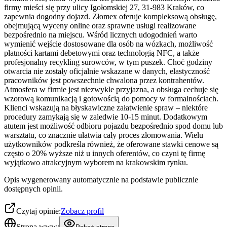
firmy mieści się przy ulicy Igołomskiej 27, 31-983 Kraków, co
zapewnia dogodny dojazd. Złomex oferuje kompleksową obsługę,
obejmującą wyceny online oraz sprawne usługi realizowane
bezpośrednio na miejscu. Wśród licznych udogodnień warto
wymienić wejście dostosowane dla osób na wózkach, możliwość
płatności kartami debetowymi oraz technologią NFC, a także
profesjonalny recykling surowców, w tym puszek. Choć godziny
otwarcia nie zostały oficjalnie wskazane w danych, elastyczność
pracowników jest powszechnie chwalona przez kontrahentów.
Atmosfera w firmie jest niezwykle przyjazna, a obsługa cechuje się
wzorową komunikacją i gotowością do pomocy w formalnościach.
Klienci wskazują na błyskawiczne załatwienie spraw – niektóre
procedury zamykają się w zaledwie 10-15 minut. Dodatkowym
atutem jest możliwość odbioru pojazdu bezpośrednio spod domu lub
warsztatu, co znacznie ułatwia cały proces złomowania. Wielu
użytkowników podkreśla również, że oferowane stawki cenowe są
często o 20% wyższe niż u innych oferentów, co czyni tę firmę
wyjątkowo atrakcyjnym wyborem na krakowskim rynku.
Opis wygenerowany automatycznie na podstawie publicznie
dostępnych opinii.
Czytaj opinie:
Zobacz profil
Strona www: