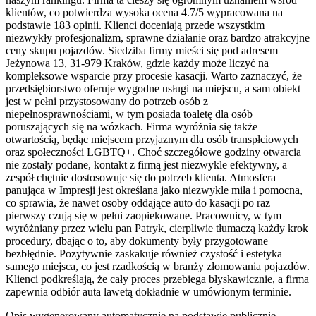
klientów, co potwierdza wysoka ocena 4.7/5 wypracowana na
podstawie 183 opinii. Klienci doceniają przede wszystkim
niezwykły profesjonalizm, sprawne działanie oraz bardzo atrakcyjne
ceny skupu pojazdów. Siedziba firmy mieści się pod adresem
Jeżynowa 13, 31-979 Kraków, gdzie każdy może liczyć na
kompleksowe wsparcie przy procesie kasacji. Warto zaznaczyć, że
przedsiębiorstwo oferuje wygodne usługi na miejscu, a sam obiekt
jest w pełni przystosowany do potrzeb osób z
niepełnosprawnościami, w tym posiada toaletę dla osób
poruszających się na wózkach. Firma wyróżnia się także
otwartością, będąc miejscem przyjaznym dla osób transpłciowych
oraz społeczności LGBTQ+. Choć szczegółowe godziny otwarcia
nie zostały podane, kontakt z firmą jest niezwykle efektywny, a
zespół chętnie dostosowuje się do potrzeb klienta. Atmosfera
panująca w Impresji jest określana jako niezwykle miła i pomocna,
co sprawia, że nawet osoby oddające auto do kasacji po raz
pierwszy czują się w pełni zaopiekowane. Pracownicy, w tym
wyróżniany przez wielu pan Patryk, cierpliwie tłumaczą każdy krok
procedury, dbając o to, aby dokumenty były przygotowane
bezbłędnie. Pozytywnie zaskakuje również czystość i estetyka
samego miejsca, co jest rzadkością w branży złomowania pojazdów.
Klienci podkreślają, że cały proces przebiega błyskawicznie, a firma
zapewnia odbiór auta lawetą dokładnie w umówionym terminie.
Opis wygenerowany automatycznie na podstawie publicznie