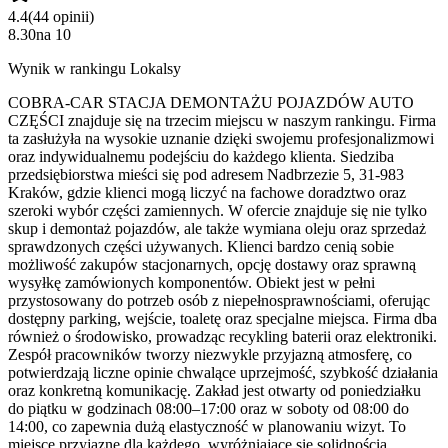
4.4
(
44
opinii
)
8.30
na
10
Wynik w rankingu Lokalsy
COBRA-CAR STACJA DEMONTAŻU POJAZDÓW AUTO
CZĘŚCI znajduje się na trzecim miejscu w naszym rankingu. Firma
ta zasłużyła na wysokie uznanie dzięki swojemu profesjonalizmowi
oraz indywidualnemu podejściu do każdego klienta. Siedziba
przedsiębiorstwa mieści się pod adresem Nadbrzezie 5, 31-983
Kraków, gdzie klienci mogą liczyć na fachowe doradztwo oraz
szeroki wybór części zamiennych. W ofercie znajduje się nie tylko
skup i demontaż pojazdów, ale także wymiana oleju oraz sprzedaż
sprawdzonych części używanych. Klienci bardzo cenią sobie
możliwość zakupów stacjonarnych, opcję dostawy oraz sprawną
wysyłkę zamówionych komponentów. Obiekt jest w pełni
przystosowany do potrzeb osób z niepełnosprawnościami, oferując
dostępny parking, wejście, toaletę oraz specjalne miejsca. Firma dba
również o środowisko, prowadząc recykling baterii oraz elektroniki.
Zespół pracowników tworzy niezwykle przyjazną atmosferę, co
potwierdzają liczne opinie chwalące uprzejmość, szybkość działania
oraz konkretną komunikację. Zakład jest otwarty od poniedziałku
do piątku w godzinach 08:00–17:00 oraz w soboty od 08:00 do
14:00, co zapewnia dużą elastyczność w planowaniu wizyt. To
miejsce przyjazne dla każdego, wyróżniające się solidnością,