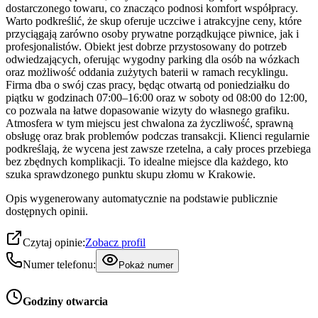
dostarczonego towaru, co znacząco podnosi komfort współpracy.
Warto podkreślić, że skup oferuje uczciwe i atrakcyjne ceny, które
przyciągają zarówno osoby prywatne porządkujące piwnice, jak i
profesjonalistów. Obiekt jest dobrze przystosowany do potrzeb
odwiedzających, oferując wygodny parking dla osób na wózkach
oraz możliwość oddania zużytych baterii w ramach recyklingu.
Firma dba o swój czas pracy, będąc otwartą od poniedziałku do
piątku w godzinach 07:00–16:00 oraz w soboty od 08:00 do 12:00,
co pozwala na łatwe dopasowanie wizyty do własnego grafiku.
Atmosfera w tym miejscu jest chwalona za życzliwość, sprawną
obsługę oraz brak problemów podczas transakcji. Klienci regularnie
podkreślają, że wycena jest zawsze rzetelna, a cały proces przebiega
bez zbędnych komplikacji. To idealne miejsce dla każdego, kto
szuka sprawdzonego punktu skupu złomu w Krakowie.
Opis wygenerowany automatycznie na podstawie publicznie
dostępnych opinii.
Czytaj opinie:
Zobacz profil
Numer telefonu:
Pokaż numer
Godziny otwarcia