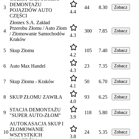
DEMONTAŻU
3
44
8.30
Zobacz
POJAZDÓW AUTO
4.4
CZĘŚCI
Złomex S.A. Zakład
Przerobu Złomu / Auto Złom
4
300
7.85
Zobacz
/ Złomowanie Samochodów
4.3
Kraków
5
Skup Złomu
105
7.40
Zobacz
4.2
6
Auto Max Handel
23
7.35
Zobacz
4.3
7
Skup Złomu - Kraków
50
6.70
Zobacz
4.1
8
SKUP ZŁOMU ZAWIŁA
93
6.25
Zobacz
4.0
STACJA DEMONTAŻU
9
118
5.80
Zobacz
"SUPER AUTO-ZŁOM"
3.9
AUTOKASACJA SKUP I
ZŁOMOWANIE
10
24
5.35
Zobacz
WSZYSTKICH
3.8