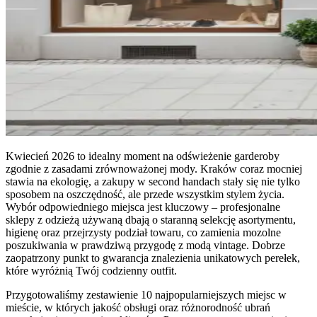
Kwiecień 2026 to idealny moment na odświeżenie garderoby
zgodnie z zasadami zrównoważonej mody. Kraków coraz mocniej
stawia na ekologię, a zakupy w second handach stały się nie tylko
sposobem na oszczędność, ale przede wszystkim stylem życia.
Wybór odpowiedniego miejsca jest kluczowy – profesjonalne
sklepy z odzieżą używaną dbają o staranną selekcję asortymentu,
higienę oraz przejrzysty podział towaru, co zamienia mozolne
poszukiwania w prawdziwą przygodę z modą vintage. Dobrze
zaopatrzony punkt to gwarancja znalezienia unikatowych perełek,
które wyróżnią Twój codzienny outfit.
Przygotowaliśmy zestawienie 10 najpopularniejszych miejsc w
mieście, w których jakość obsługi oraz różnorodność ubrań