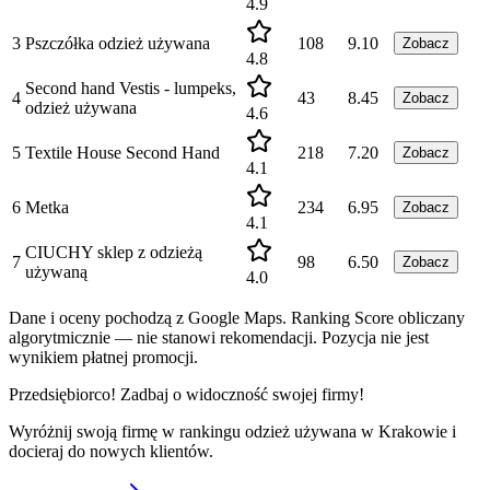
4.9
3
Pszczółka odzież używana
108
9.10
Zobacz
4.8
Second hand Vestis - lumpeks,
4
43
8.45
Zobacz
odzież używana
4.6
5
Textile House Second Hand
218
7.20
Zobacz
4.1
6
Metka
234
6.95
Zobacz
4.1
CIUCHY sklep z odzieżą
7
98
6.50
Zobacz
używaną
4.0
Dane i oceny pochodzą z Google Maps. Ranking Score obliczany
algorytmicznie — nie stanowi rekomendacji. Pozycja nie jest
wynikiem płatnej promocji.
Przedsiębiorco! Zadbaj o widoczność swojej firmy!
Wyróżnij swoją firmę w rankingu
odzież używana
w
Krakowie
i
docieraj do nowych klientów.