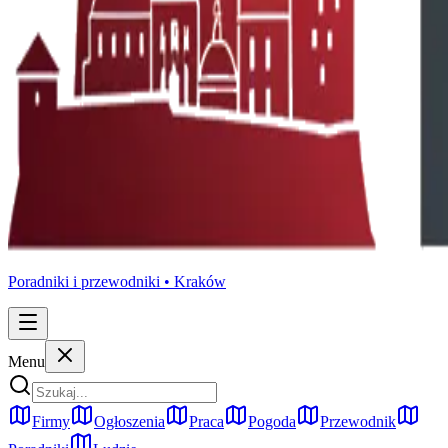
Poradniki i przewodniki •
Kraków
Menu
Firmy
Ogłoszenia
Praca
Pogoda
Przewodnik