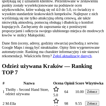
spotykają się z uznaniem klientów. Prezentowane w zestawieniu
punkty zostały wyselekcjonowane na podstawie ocen
użytkowników, które wahają się od 4.0 do 5.0, co świadczy o
wysokim standardzie krakowskich lumpeksów. Najlepsze z nich
wyróżniają się nie tylko atrakcyjną ofertą cenową, ale także
niezwykłą atmosferą, pomocną obsługą i dbałością o komfort
kupujących. Zachęcamy do zapoznania się z poniższymi
propozycjami i odkrycia swojego ulubionego miejsca do modowych
łowów w stolicy Małopolski.
Dane firm (oceny, adresy, godziny otwarcia) pochodzą z serwisu
Google Maps i mogą być nieaktualne. Opisy firm wygenerowane
automatycznie. Ranking ma charakter informacyjny i nie stanowi
rekomendacji.
Właścicielu firmy?
Zgłoś aktualizację danych
.
Odzież używana Kraków — Ranking
TOP 7
#
Nazwa
Ocena
Opinii
Score
Wizytówka
Thrifty - Second Hand Store,
1
64
10.00
Zobacz
odzież używana
5.0
2
M-Ella
98
9.55
Zobacz