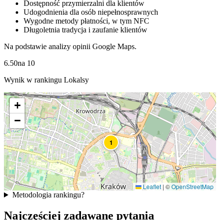
Dostępność przymierzalni dla klientów
Udogodnienia dla osób niepełnosprawnych
Wygodne metody płatności, w tym NFC
Długoletnia tradycja i zaufanie klientów
Na podstawie analizy opinii Google Maps.
6.50
na
10
Wynik w rankingu Lokalsy
+
−
1
Leaflet
|
©
OpenStreetMap
Metodologia rankingu
?
Najczęściej zadawane pytania