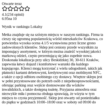
Otwarte teraz
4.1
(
234
opinii
)
6.95
na
10
Wynik w rankingu Lokalsy
Metka znajduje się na szóstym miejscu w naszym rankingu. Firma ta
cieszy się ogromną popularnością wśród mieszkańców Krakowa, co
potwierdza wysoka ocena 4.1/5 wystawiona przez liczne grono
zadowolonych klientów. Sklep jest ceniony przede wszystkim za
imponujący asortyment, w którym można znaleźć wysokiej jakości
markową odzież, często prezentującą się jako zupełnie nowa.
Doskonała lokalizacja przy ulicy Beskidzkiej 30, 30-611 Kraków,
zapewnia łatwy dojazd i komfortowe warunki dla każdego
kupującego. Klienci mogą korzystać z wielu udogodnień, takich jak
płatności kartami debetowymi, kredytowymi oraz mobilnymi NFC,
a także z opcji odbioru osobistego czy dostawy. Wnętrze sklepu jest
w pełni przystosowane do potrzeb osób z niepełnosprawnościami,
oferując parking oraz wejście dostosowane dla wózków
inwalidzkich, a także dostępną toaletę. Przyjazna atmosfera oraz
niezwykle miła i pomocna obsługa sprawiają, że wizyta w tym
miejscu to czysta przyjemność. Sklep jest otwarty od poniedziałku
do piątku w godzinach 10:00–18:00 oraz w soboty od 09:00 do