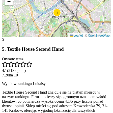
−
1
Leaflet
|
©
OpenStreetMap
5
5
.
Textile House Second Hand
Otwarte teraz
4.1
(
218
opinii
)
7.20
na
10
Wynik w rankingu Lokalsy
Textile House Second Hand znajduje się na piątym miejscu w
naszym rankingu. Firma ta cieszy się ogromnym uznaniem wśród
klientów, co potwierdza wysoka ocena 4.1/5 przy liczbie ponad
dwustu opinii. Sklep mieści się pod adresem Krowoderska 79, 31-
141 Kraków, oferując wygodną lokalizację dla wszystkich