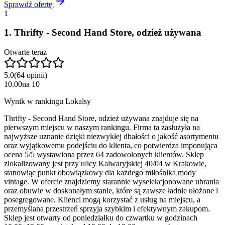
Sprawdź ofertę
1
1
.
Thrifty - Second Hand Store, odzież używana
Otwarte teraz
5.0
(
64
opinii
)
10.00
na
10
Wynik w rankingu Lokalsy
Thrifty - Second Hand Store, odzież używana znajduje się na
pierwszym miejscu w naszym rankingu. Firma ta zasłużyła na
najwyższe uznanie dzięki niezwykłej dbałości o jakość asortymentu
oraz wyjątkowemu podejściu do klienta, co potwierdza imponująca
ocena 5/5 wystawiona przez 64 zadowolonych klientów. Sklep
zlokalizowany jest przy ulicy Kalwaryjskiej 40/04 w Krakowie,
stanowiąc punkt obowiązkowy dla każdego miłośnika mody
vintage. W ofercie znajdziemy starannie wyselekcjonowane ubrania
oraz obuwie w doskonałym stanie, które są zawsze ładnie ułożone i
posegregowane. Klienci mogą korzystać z usług na miejscu, a
przemyślana przestrzeń sprzyja szybkim i efektywnym zakupom.
Sklep jest otwarty od poniedziałku do czwartku w godzinach