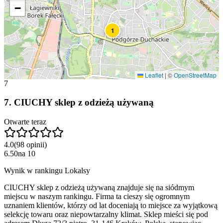
−
1
Leaflet
|
©
OpenStreetMap
7
7
.
CIUCHY sklep z odzieżą używaną
Otwarte teraz
4.0
(
98
opinii
)
6.50
na
10
Wynik w rankingu Lokalsy
CIUCHY sklep z odzieżą używaną znajduje się na siódmym
miejscu w naszym rankingu. Firma ta cieszy się ogromnym
uznaniem klientów, którzy od lat doceniają to miejsce za wyjątkową
selekcję towaru oraz niepowtarzalny klimat. Sklep mieści się pod