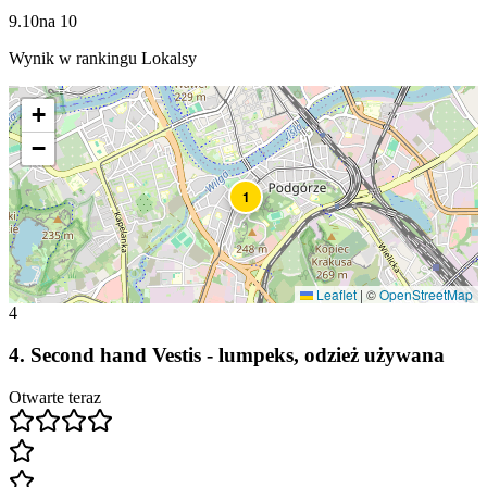
9.10
na
10
Wynik w rankingu Lokalsy
+
−
1
Leaflet
|
©
OpenStreetMap
4
4
.
Second hand Vestis - lumpeks, odzież używana
Otwarte teraz