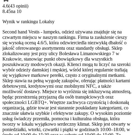
4.6
(
43
opinii
)
8.45
na
10
Wynik w rankingu Lokalsy
Second hand Vestis - lumpeks, odzież używana znajduje się na
czwartym miejscu w naszym rankingu. Firma ta zasłużenie cieszy
się wysoką oceną 4.6/5, która odzwierciedla niezwykłą dbałość o
jakość oferowanego asortymentu oraz standardy obsługi. Sklep
zlokalizowany jest przy ulicy Bolesława Limanowskiego 7 w
Krakowie, stanowiąc punkt obowiązkowy dla wszystkich
poszukiwaczy modowych okazji. Klienci mogą tu liczyć na szeroki
wybór odzieży damskiej i męskiej, wśród której regularnie trafiają
się wyjątkowe markowe perełki, często z oryginalnymi metkami.
Sklep stawia na pełną wygodę zakupów, oferując płatności kartami
debetowymi, kredytowymi oraz mobilnymi NFC, a także
możliwość dostawy. Miejsce to wyróżnia się inkluzywną atmosferą,
będąc przestrzenią przyjazną dla osób transpłciowych oraz
społeczności LGBTQ+. Wnętrze zachwyca czystością i doskonałą
organizacją, gdzie towar jest starannie poukładany kategoriami, co
znacznie ułatwia szybkie i efektywne zakupy. O wysokim poziomie
usług świadczy przemiła, pomocna i kulturalna obsługa, która
tworzy w lokalu wyjątkowo serdeczny klimat. Sklep jest otwarty w
poniedziałki, wtorki, czwartki i piątki w godzinach 10:00–18:00, w
środy od 10:00 do 15:30 oraz w soboty od 10:00 do 15:00. To