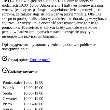
10:00–19:00, w piątek od 10:00 do 18:00 oraz w soboty w
godzinach 10:00–16:00. Atmosfera w Thrifty jest niepowtarzalna –
wnętrze jest czyste, pachnące i wypełnione świetną muzyką, co
sprawia, że zakupy stają się prawdziwą przyjemnością. Obsługa
sklepu to profesjonaliści, którzy z uśmiechem doradzają w wyborze
stylizacji, a wizyty umila obecność przesympatycznego psiego
pomocnika. To miejsce, w którym każdy znajdzie wyjątkowe
perełki w bardzo atrakcyjnych cenach, ciesząc się przy tym
niesamowicie przyjaznym klimatem.
Opis wygenerowany automatycznie na podstawie publicznie
dostępnych opinii.
Czytaj opinie:
Zobacz profil
Godziny otwarcia
Poniedziałek
10:00–19:00
Wtorek
10:00–19:00
Środa
10:00–19:00
Czwartek
10:00–19:00
Piątek
10:00–18:00
Sobota
10:00–16:00