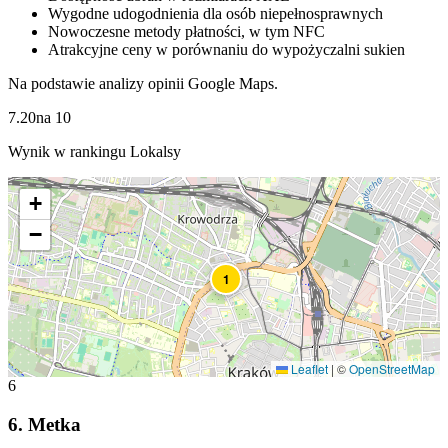
Wygodne udogodnienia dla osób niepełnosprawnych
Nowoczesne metody płatności, w tym NFC
Atrakcyjne ceny w porównaniu do wypożyczalni sukien
Na podstawie analizy opinii Google Maps.
7.20
na
10
Wynik w rankingu Lokalsy
+
−
1
Leaflet
|
©
OpenStreetMap
6
6
.
Metka