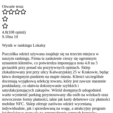
Otwarte teraz
4.8
(
108
opinii
)
9.10
na
10
Wynik w rankingu Lokalsy
Pszczółka odzież używana znajduje się na trzecim miejscu w
naszym rankingu. Firma ta zasłużenie cieszy się ogromnym
uznaniem klientów, co potwierdza imponująca nota 4.8 na 5
gwiazdek przy ponad stu pozytywnych opiniach. Sklep
zlokalizowany jest przy ulicy Kalwaryjskiej 25 w Krakowie, będąc
łatwo dostępnym punktem na mapie miasta. Klienci szczególnie
doceniają wyjątkową selekcję towaru, który jest zawsze starannie
poukładany, co ułatwia dokonywanie szybkich i
satysfakcjonujących zakupów. Wśród dostępnych udogodnień
warto wymienić parking przystosowany dla osób na wózkach oraz
nowoczesne formy płatności, takie jak karty debetowe czy płatności
mobilne NFC. Sklep oferuje zarówno odzież wycenianą
indywidualnie, jak i sprzedawaną na wagę, a atrakcyjny program
lojalnościowy pozwala na zgromadzenie cennych bonusów.