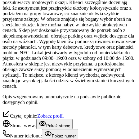
poszukiwaczy modowych okazji. Klienci szczególnie doceniają
fakt, że asortyment jest przejrzyście ułożony kolorystycznie oraz z
podziałem na grupy towarowe, co znacznie ułatwia szybkie i
przyjemne zakupy. W ofercie znajduje się bogaty wybór ubrań na
specjalne okazje, które można nabyć w niezwykle atrakcyjnych
cenach. Sklep jest doskonale przystosowany do potrzeb osób z
niepełnosprawnościami, oferując parking oraz wejście dostępne dla
osób na wózkach. Wygodę klientów podnoszą również nowoczesne
metody płatności, w tym karty debetowe, kredytowe oraz płatności
mobilne NFC. Lokal jest otwarty w tygodniu od poniedziałku do
piątku w godzinach 09:00–19:00 oraz w soboty od 10:00 do 15:00.
Atmosfera w sklepie jest niezwykle przyjazna, a profesjonalna
obsługa zawsze służy pomocą w odnalezieniu wymarzonych
stylizacji. To miejsce, z którego klienci wychodzą zachwyceni,
znajdując wysokiej jakości odzież w świetnym stanie i korzystnych
cenach.
Opis wygenerowany automatycznie na podstawie publicznie
dostępnych opinii.
Czytaj opinie:
Zobacz profil
Strona www:
Pokaż stronę
Numer telefonu:
Pokaż numer