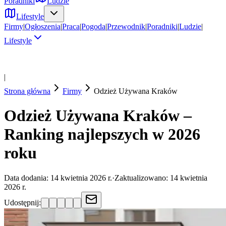
Poradniki
Ludzie
Lifestyle
Firmy
|
Ogłoszenia
|
Praca
|
Pogoda
|
Przewodnik
|
Poradniki
|
Ludzie
|
Lifestyle
|
Strona główna
Firmy
Odzież Używana
Kraków
Odzież Używana Kraków –
Ranking najlepszych w 2026
roku
Data dodania:
14 kwietnia 2026 r.
·
Zaktualizowano:
14 kwietnia
2026 r.
Udostępnij: