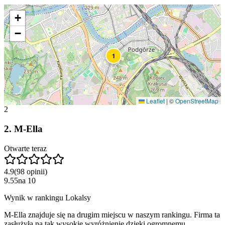
+
−
1
Leaflet
|
©
OpenStreetMap
2
2
.
M-Ella
Otwarte teraz
4.9
(
98
opinii
)
9.55
na
10
Wynik w rankingu Lokalsy
M-Ella znajduje się na drugim miejscu w naszym rankingu. Firma ta
zasłużyła na tak wysokie wyróżnienie dzięki ogromnemu