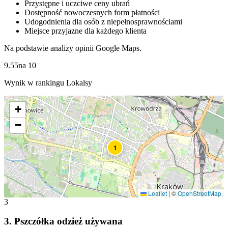
Przystępne i uczciwe ceny ubrań
Dostępność nowoczesnych form płatności
Udogodnienia dla osób z niepełnosprawnościami
Miejsce przyjazne dla każdego klienta
Na podstawie analizy opinii Google Maps.
9.55
na
10
Wynik w rankingu Lokalsy
+
−
1
Leaflet
|
©
OpenStreetMap
3
3
.
Pszczółka odzież używana