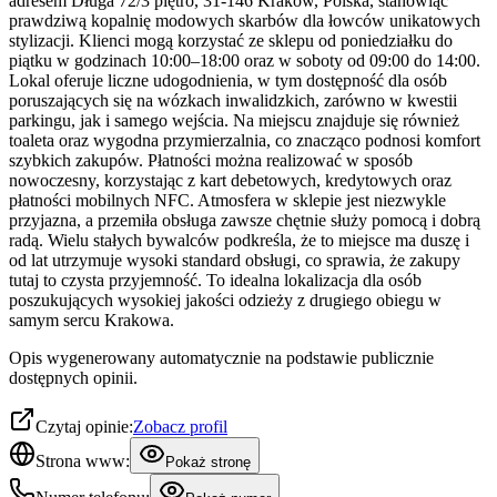
adresem Długa 72/3 piętro, 31-146 Kraków, Polska, stanowiąc
prawdziwą kopalnię modowych skarbów dla łowców unikatowych
stylizacji. Klienci mogą korzystać ze sklepu od poniedziałku do
piątku w godzinach 10:00–18:00 oraz w soboty od 09:00 do 14:00.
Lokal oferuje liczne udogodnienia, w tym dostępność dla osób
poruszających się na wózkach inwalidzkich, zarówno w kwestii
parkingu, jak i samego wejścia. Na miejscu znajduje się również
toaleta oraz wygodna przymierzalnia, co znacząco podnosi komfort
szybkich zakupów. Płatności można realizować w sposób
nowoczesny, korzystając z kart debetowych, kredytowych oraz
płatności mobilnych NFC. Atmosfera w sklepie jest niezwykle
przyjazna, a przemiła obsługa zawsze chętnie służy pomocą i dobrą
radą. Wielu stałych bywalców podkreśla, że to miejsce ma duszę i
od lat utrzymuje wysoki standard obsługi, co sprawia, że zakupy
tutaj to czysta przyjemność. To idealna lokalizacja dla osób
poszukujących wysokiej jakości odzieży z drugiego obiegu w
samym sercu Krakowa.
Opis wygenerowany automatycznie na podstawie publicznie
dostępnych opinii.
Czytaj opinie:
Zobacz profil
Strona www:
Pokaż stronę