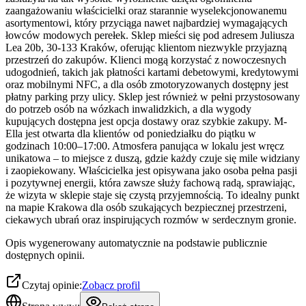
zaangażowaniu właścicielki oraz starannie wyselekcjonowanemu
asortymentowi, który przyciąga nawet najbardziej wymagających
łowców modowych perełek. Sklep mieści się pod adresem Juliusza
Lea 20b, 30-133 Kraków, oferując klientom niezwykle przyjazną
przestrzeń do zakupów. Klienci mogą korzystać z nowoczesnych
udogodnień, takich jak płatności kartami debetowymi, kredytowymi
oraz mobilnymi NFC, a dla osób zmotoryzowanych dostępny jest
płatny parking przy ulicy. Sklep jest również w pełni przystosowany
do potrzeb osób na wózkach inwalidzkich, a dla wygody
kupujących dostępna jest opcja dostawy oraz szybkie zakupy. M-
Ella jest otwarta dla klientów od poniedziałku do piątku w
godzinach 10:00–17:00. Atmosfera panująca w lokalu jest wręcz
unikatowa – to miejsce z duszą, gdzie każdy czuje się mile widziany
i zaopiekowany. Właścicielka jest opisywana jako osoba pełna pasji
i pozytywnej energii, która zawsze służy fachową radą, sprawiając,
że wizyta w sklepie staje się czystą przyjemnością. To idealny punkt
na mapie Krakowa dla osób szukających bezpiecznej przestrzeni,
ciekawych ubrań oraz inspirujących rozmów w serdecznym gronie.
Opis wygenerowany automatycznie na podstawie publicznie
dostępnych opinii.
Czytaj opinie:
Zobacz profil