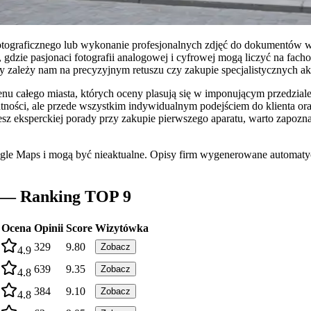
tograficznego lub wykonanie profesjonalnych zdjęć do dokumentów w 
, gdzie pasjonaci fotografii analogowej i cyfrowej mogą liczyć na fach
ależy nam na precyzyjnym retuszu czy zakupie specjalistycznych akce
enu całego miasta, których oceny plasują się w imponującym przedzial
ności, ale przede wszystkim indywidualnym podejściem do klienta oraz
esz eksperckiej porady przy zakupie pierwszego aparatu, warto zapozna
ogle Maps i mogą być nieaktualne. Opisy firm wygenerowane automatyc
e — Ranking TOP 9
Ocena
Opinii
Score
Wizytówka
329
9.80
Zobacz
4.9
639
9.35
Zobacz
4.8
384
9.10
Zobacz
4.8