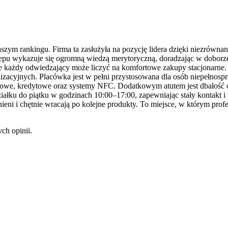
aszym rankingu. Firma ta zasłużyła na pozycję lidera dzięki niezró
sklepu wykazuje się ogromną wiedzą merytoryczną, doradzając w dobor
 każdy odwiedzający może liczyć na komfortowe zakupy stacjonarne. 
ealizacyjnych. Placówka jest w pełni przystosowana dla osób niepełno
etowe, kredytowe oraz systemy NFC. Dodatkowym atutem jest dbałość o 
działku do piątku w godzinach 10:00–17:00, zapewniając stały kontakt 
ieni i chętnie wracają po kolejne produkty. To miejsce, w którym profe
ch opinii.