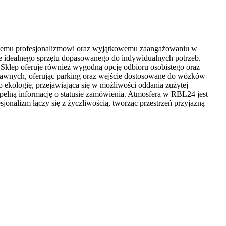
wnanemu profesjonalizmowi oraz wyjątkowemu zaangażowaniu w
ze idealnego sprzętu dopasowanego do indywidualnych potrzeb.
Sklep oferuje również wygodną opcję odbioru osobistego oraz
sprawnych, oferując parking oraz wejście dostosowane do wózków
ekologię, przejawiająca się w możliwości oddania zużytej
i pełną informację o statusie zamówienia. Atmosfera w RBL24 jest
sjonalizm łączy się z życzliwością, tworząc przestrzeń przyjazną