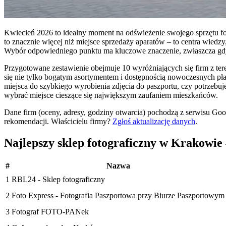
Kwiecień 2026 to idealny moment na odświeżenie swojego sprzętu fo
to znacznie więcej niż miejsce sprzedaży aparatów – to centra wiedzy
Wybór odpowiedniego punktu ma kluczowe znaczenie, zwłaszcza gdy z
Przygotowane zestawienie obejmuje 10 wyróżniających się firm z ter
się nie tylko bogatym asortymentem i dostępnością nowoczesnych płat
miejsca do szybkiego wyrobienia zdjęcia do paszportu, czy potrzebuj
wybrać miejsce cieszące się największym zaufaniem mieszkańców.
Dane firm (oceny, adresy, godziny otwarcia) pochodzą z serwisu Go
rekomendacji.
Właścicielu firmy?
Zgłoś aktualizację danych
.
Najlepszy sklep fotograficzny w Krakowi
#
Nazwa
1
RBL24 - Sklep fotograficzny
2
Foto Express - Fotografia Paszportowa przy Biurze Paszportowym
3
Fotograf FOTO-PANek