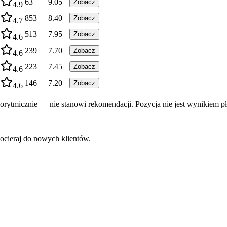
63
9.05
Zobacz
4.9
853
8.40
Zobacz
4.7
513
7.95
Zobacz
4.6
239
7.70
Zobacz
4.6
223
7.45
Zobacz
4.6
146
7.20
Zobacz
4.6
rytmicznie — nie stanowi rekomendacji. Pozycja nie jest wynikiem pł
ocieraj do nowych klientów.