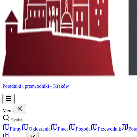
Poradniki i przewodniki •
Kraków
Menu
Firmy
Ogłoszenia
Praca
Pogoda
Przewodnik
Pora