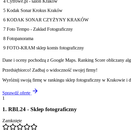
4
Cyfrowe.pl - salon Kraków
5
Kodak Sonar Krokus Kraków
6
KODAK SONAR CZYŻYNY KRAKÓW
7
Foto Tempo - Zakład Fotograficzny
8
Fotopanorama
9
FOTO-KRAM sklep komis fotograficzny
Dane i oceny pochodzą z Google Maps. Ranking Score obliczany algo
Przedsiębiorco! Zadbaj o widoczność swojej firmy!
Wyróżnij swoją firmę w rankingu
sklep fotograficzny
w
Krakowie
i d
Sprawdź ofertę
1
1
.
RBL24 - Sklep fotograficzny
Zamknięte