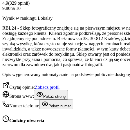
4.9
(
329
opinii
)
9.80
na
10
Wynik w rankingu Lokalsy
RBL24 - Sklep fotograficzny znajduje się na pierwszym miejscu w n
obsługę każdego klienta. Klienci zgodnie podkreślają, że personel 
Znajdujemy się pod adresem: Bieżanowska 38, 30-812 Kraków, gdzie
szybką wysyłkę, która często ratuje sytuację w nagłych terminach r
inwalidzkich, a także nowoczesne formy płatności, w tym karty deb
elektroniki oraz żarówek do recyklingu. Sklep otwarty jest od ponie
niezwykle przyjazna i pomocna, co sprawia, że klienci czują się docen
zarówno dla zawodowców, jak i pasjonatów fotografii.
Opis wygenerowany automatycznie na podstawie publicznie dostępny
Czytaj opinie:
Zobacz profil
Strona www:
Pokaż stronę
Numer telefonu:
Pokaż numer
Godziny otwarcia