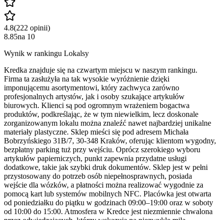
4.8
(
222
opinii
)
8.85
na
10
Wynik w rankingu Lokalsy
Kredka znajduje się na czwartym miejscu w naszym rankingu.
Firma ta zasłużyła na tak wysokie wyróżnienie dzięki
imponującemu asortymentowi, który zachwyca zarówno
profesjonalnych artystów, jak i osoby szukające artykułów
biurowych. Klienci są pod ogromnym wrażeniem bogactwa
produktów, podkreślając, że w tym niewielkim, lecz doskonale
zorganizowanym lokalu można znaleźć nawet najbardziej unikalne
materiały plastyczne. Sklep mieści się pod adresem Michała
Bobrzyńskiego 31B/7, 30-348 Kraków, oferując klientom wygodny,
bezpłatny parking tuż przy wejściu. Oprócz szerokiego wyboru
artykułów papierniczych, punkt zapewnia przydatne usługi
dodatkowe, takie jak szybki druk dokumentów. Sklep jest w pełni
przystosowany do potrzeb osób niepełnosprawnych, posiada
wejście dla wózków, a płatności można realizować wygodnie za
pomocą kart lub systemów mobilnych NFC. Placówka jest otwarta
od poniedziałku do piątku w godzinach 09:00–19:00 oraz w soboty
od 10:00 do 15:00. Atmosfera w Kredce jest niezmiennie chwalona