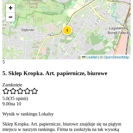
+
−
1
Leaflet
|
©
OpenStreetMap
5
5
.
Sklep Kropka. Art. papiernicze, biurowe
Zamknięte
5.0
(
35
opinii
)
9.00
na
10
Wynik w rankingu Lokalsy
Sklep Kropka. Art. papiernicze, biurowe znajduje się na piątym
miejscu w naszym rankingu. Firma ta zasłużyła na tak wysoką