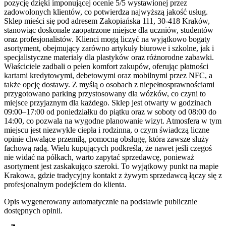
pozycję dzięki imponującej ocenie 5/5 wystawionej przez
zadowolonych klientów, co potwierdza najwyższą jakość usług.
Sklep mieści się pod adresem Zakopiańska 111, 30-418 Kraków,
stanowiąc doskonale zaopatrzone miejsce dla uczniów, studentów
oraz profesjonalistów. Klienci mogą liczyć na wyjątkowo bogaty
asortyment, obejmujący zarówno artykuły biurowe i szkolne, jak i
specjalistyczne materiały dla plastyków oraz różnorodne zabawki.
Właściciele zadbali o pełen komfort zakupów, oferując płatności
kartami kredytowymi, debetowymi oraz mobilnymi przez NFC, a
także opcję dostawy. Z myślą o osobach z niepełnosprawnościami
przygotowano parking przystosowany dla wózków, co czyni to
miejsce przyjaznym dla każdego. Sklep jest otwarty w godzinach
09:00–17:00 od poniedziałku do piątku oraz w soboty od 08:00 do
14:00, co pozwala na wygodne planowanie wizyt. Atmosfera w tym
miejscu jest niezwykle ciepła i rodzinna, o czym świadczą liczne
opinie chwalące przemiłą, pomocną obsługę, która zawsze służy
fachową radą. Wielu kupujących podkreśla, że nawet jeśli czegoś
nie widać na półkach, warto zapytać sprzedawcę, ponieważ
asortyment jest zaskakująco szeroki. To wyjątkowy punkt na mapie
Krakowa, gdzie tradycyjny kontakt z żywym sprzedawcą łączy się z
profesjonalnym podejściem do klienta.
Opis wygenerowany automatycznie na podstawie publicznie
dostępnych opinii.