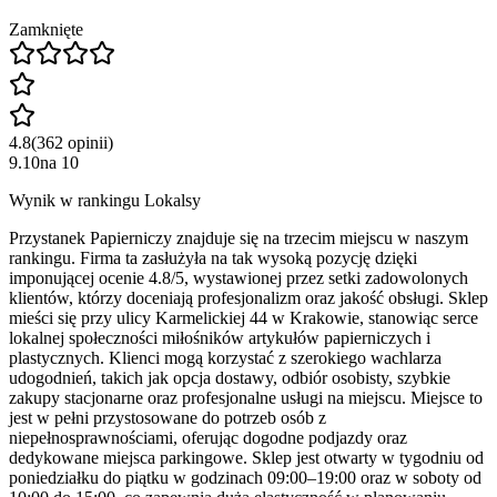
Zamknięte
4.8
(
362
opinii
)
9.10
na
10
Wynik w rankingu Lokalsy
Przystanek Papierniczy znajduje się na trzecim miejscu w naszym
rankingu. Firma ta zasłużyła na tak wysoką pozycję dzięki
imponującej ocenie 4.8/5, wystawionej przez setki zadowolonych
klientów, którzy doceniają profesjonalizm oraz jakość obsługi. Sklep
mieści się przy ulicy Karmelickiej 44 w Krakowie, stanowiąc serce
lokalnej społeczności miłośników artykułów papierniczych i
plastycznych. Klienci mogą korzystać z szerokiego wachlarza
udogodnień, takich jak opcja dostawy, odbiór osobisty, szybkie
zakupy stacjonarne oraz profesjonalne usługi na miejscu. Miejsce to
jest w pełni przystosowane do potrzeb osób z
niepełnosprawnościami, oferując dogodne podjazdy oraz
dedykowane miejsca parkingowe. Sklep jest otwarty w tygodniu od
poniedziałku do piątku w godzinach 09:00–19:00 oraz w soboty od