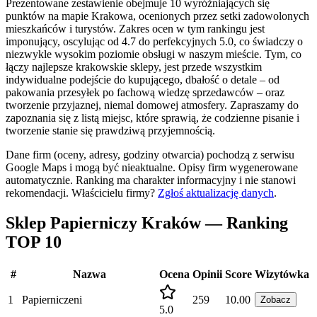
Prezentowane zestawienie obejmuje 10 wyróżniających się
punktów na mapie Krakowa, ocenionych przez setki zadowolonych
mieszkańców i turystów. Zakres ocen w tym rankingu jest
imponujący, oscylując od 4.7 do perfekcyjnych 5.0, co świadczy o
niezwykle wysokim poziomie obsługi w naszym mieście. Tym, co
łączy najlepsze krakowskie sklepy, jest przede wszystkim
indywidualne podejście do kupującego, dbałość o detale – od
pakowania przesyłek po fachową wiedzę sprzedawców – oraz
tworzenie przyjaznej, niemal domowej atmosfery. Zapraszamy do
zapoznania się z listą miejsc, które sprawią, że codzienne pisanie i
tworzenie stanie się prawdziwą przyjemnością.
Dane firm (oceny, adresy, godziny otwarcia) pochodzą z serwisu
Google Maps i mogą być nieaktualne. Opisy firm wygenerowane
automatycznie. Ranking ma charakter informacyjny i nie stanowi
rekomendacji.
Właścicielu firmy?
Zgłoś aktualizację danych
.
Sklep Papierniczy Kraków — Ranking
TOP 10
#
Nazwa
Ocena
Opinii
Score
Wizytówka
1
Papierniczeni
259
10.00
Zobacz
5.0