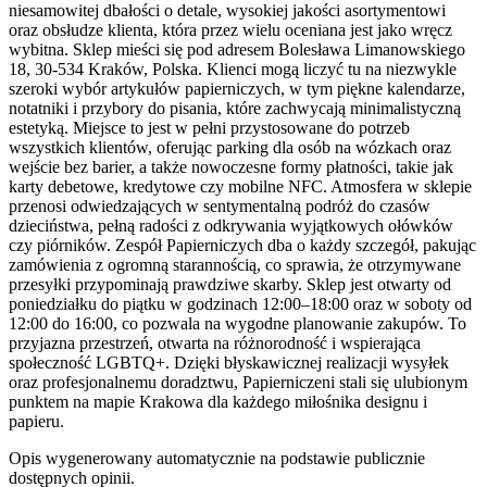
niesamowitej dbałości o detale, wysokiej jakości asortymentowi
oraz obsłudze klienta, która przez wielu oceniana jest jako wręcz
wybitna. Sklep mieści się pod adresem Bolesława Limanowskiego
18, 30-534 Kraków, Polska. Klienci mogą liczyć tu na niezwykle
szeroki wybór artykułów papierniczych, w tym piękne kalendarze,
notatniki i przybory do pisania, które zachwycają minimalistyczną
estetyką. Miejsce to jest w pełni przystosowane do potrzeb
wszystkich klientów, oferując parking dla osób na wózkach oraz
wejście bez barier, a także nowoczesne formy płatności, takie jak
karty debetowe, kredytowe czy mobilne NFC. Atmosfera w sklepie
przenosi odwiedzających w sentymentalną podróż do czasów
dzieciństwa, pełną radości z odkrywania wyjątkowych ołówków
czy piórników. Zespół Papierniczych dba o każdy szczegół, pakując
zamówienia z ogromną starannością, co sprawia, że otrzymywane
przesyłki przypominają prawdziwe skarby. Sklep jest otwarty od
poniedziałku do piątku w godzinach 12:00–18:00 oraz w soboty od
12:00 do 16:00, co pozwala na wygodne planowanie zakupów. To
przyjazna przestrzeń, otwarta na różnorodność i wspierająca
społeczność LGBTQ+. Dzięki błyskawicznej realizacji wysyłek
oraz profesjonalnemu doradztwu, Papierniczeni stali się ulubionym
punktem na mapie Krakowa dla każdego miłośnika designu i
papieru.
Opis wygenerowany automatycznie na podstawie publicznie
dostępnych opinii.