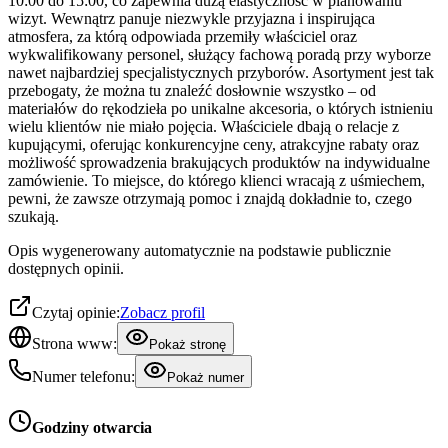
10:00 do 15:00, co zapewnia dużą elastyczność w planowaniu
wizyt. Wewnątrz panuje niezwykle przyjazna i inspirująca
atmosfera, za którą odpowiada przemiły właściciel oraz
wykwalifikowany personel, służący fachową poradą przy wyborze
nawet najbardziej specjalistycznych przyborów. Asortyment jest tak
przebogaty, że można tu znaleźć dosłownie wszystko – od
materiałów do rękodzieła po unikalne akcesoria, o których istnieniu
wielu klientów nie miało pojęcia. Właściciele dbają o relacje z
kupującymi, oferując konkurencyjne ceny, atrakcyjne rabaty oraz
możliwość sprowadzenia brakujących produktów na indywidualne
zamówienie. To miejsce, do którego klienci wracają z uśmiechem,
pewni, że zawsze otrzymają pomoc i znajdą dokładnie to, czego
szukają.
Opis wygenerowany automatycznie na podstawie publicznie
dostępnych opinii.
Czytaj opinie:
Zobacz profil
Strona www:
Pokaż stronę
Numer telefonu:
Pokaż numer
Godziny otwarcia