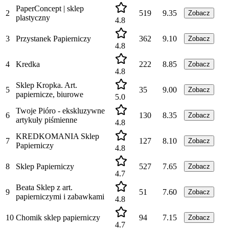
PaperConcept | sklep
2
519
9.35
Zobacz
plastyczny
4.8
3
Przystanek Papierniczy
362
9.10
Zobacz
4.8
4
Kredka
222
8.85
Zobacz
4.8
Sklep Kropka. Art.
5
35
9.00
Zobacz
papiernicze, biurowe
5.0
Twoje Pióro - ekskluzywne
6
130
8.35
Zobacz
artykuły piśmienne
4.8
KREDKOMANIA Sklep
7
127
8.10
Zobacz
Papierniczy
4.8
8
Sklep Papierniczy
527
7.65
Zobacz
4.7
Beata Sklep z art.
9
51
7.60
Zobacz
papierniczymi i zabawkami
4.8
10
Chomik sklep papierniczy
94
7.15
Zobacz
4.7