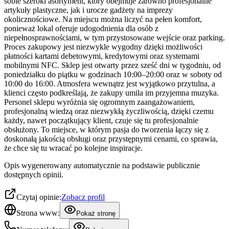
sobie szeroki asortyment, który obejmuje zarówno profesjonalne
artykuły plastyczne, jak i urocze gadżety na imprezy
okolicznościowe. Na miejscu można liczyć na pełen komfort,
ponieważ lokal oferuje udogodnienia dla osób z
niepełnosprawnościami, w tym przystosowane wejście oraz parking.
Proces zakupowy jest niezwykle wygodny dzięki możliwości
płatności kartami debetowymi, kredytowymi oraz systemami
mobilnymi NFC. Sklep jest otwarty przez sześć dni w tygodniu, od
poniedziałku do piątku w godzinach 10:00–20:00 oraz w soboty od
10:00 do 16:00. Atmosfera wewnątrz jest wyjątkowo przytulna, a
klienci często podkreślają, że zakupy umila im przyjemna muzyka.
Personel sklepu wyróżnia się ogromnym zaangażowaniem,
profesjonalną wiedzą oraz niezwykłą życzliwością, dzięki czemu
każdy, nawet początkujący klient, czuje się tu profesjonalnie
obsłużony. To miejsce, w którym pasja do tworzenia łączy się z
doskonałą jakością obsługi oraz przystępnymi cenami, co sprawia,
że chce się tu wracać po kolejne inspiracje.
Opis wygenerowany automatycznie na podstawie publicznie
dostępnych opinii.
Czytaj opinie:
Zobacz profil
Strona www:
Pokaż stronę