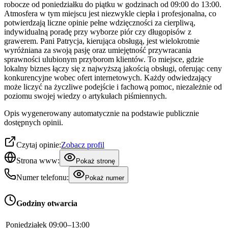
robocze od poniedziałku do piątku w godzinach od 09:00 do 13:00.
Atmosfera w tym miejscu jest niezwykle ciepła i profesjonalna, co
potwierdzają liczne opinie pełne wdzięczności za cierpliwą,
indywidualną poradę przy wyborze piór czy długopisów z
grawerem. Pani Patrycja, kierująca obsługą, jest wielokrotnie
wyróżniana za swoją pasję oraz umiejętność przywracania
sprawności ulubionym przyborom klientów. To miejsce, gdzie
lokalny biznes łączy się z najwyższą jakością obsługi, oferując ceny
konkurencyjne wobec ofert internetowych. Każdy odwiedzający
może liczyć na życzliwe podejście i fachową pomoc, niezależnie od
poziomu swojej wiedzy o artykułach piśmiennych.
Opis wygenerowany automatycznie na podstawie publicznie
dostępnych opinii.
Czytaj opinie:
Zobacz profil
Strona www:
Pokaż stronę
Numer telefonu:
Pokaż numer
Godziny otwarcia
Poniedziałek
09:00–13:00