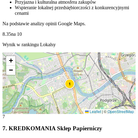
Przyjazna i kulturalna atmosfera zakupów
Wspieranie lokalnej przedsiębiorczości z konkurencyjnymi
cenami
Na podstawie analizy opinii Google Maps.
8.35
na
10
Wynik w rankingu Lokalsy
+
−
1
Leaflet
|
©
OpenStreetMap
7
7
.
KREDKOMANIA Sklep Papierniczy