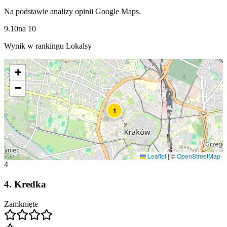
Na podstawie analizy opinii Google Maps.
9.10
na
10
Wynik w rankingu Lokalsy
+
−
1
Leaflet
|
©
OpenStreetMap
4
4
.
Kredka
Zamknięte