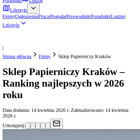
Poradniki
Ludzie
Lifestyle
Firmy
|
Ogłoszenia
|
Praca
|
Pogoda
|
Przewodnik
|
Poradniki
|
Ludzie
|
Lifestyle
|
Strona główna
Firmy
Sklep Papierniczy
Kraków
Sklep Papierniczy Kraków –
Ranking najlepszych w 2026
roku
Data dodania:
14 kwietnia 2026 r.
·
Zaktualizowano:
14 kwietnia
2026 r.
Udostępnij: