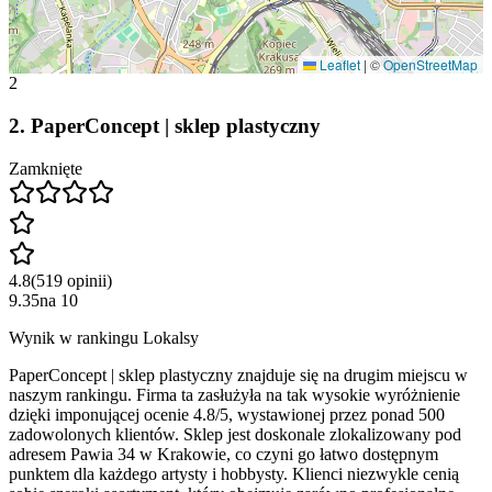
Leaflet
|
©
OpenStreetMap
2
2
.
PaperConcept | sklep plastyczny
Zamknięte
4.8
(
519
opinii
)
9.35
na
10
Wynik w rankingu Lokalsy
PaperConcept | sklep plastyczny znajduje się na drugim miejscu w
naszym rankingu. Firma ta zasłużyła na tak wysokie wyróżnienie
dzięki imponującej ocenie 4.8/5, wystawionej przez ponad 500
zadowolonych klientów. Sklep jest doskonale zlokalizowany pod
adresem Pawia 34 w Krakowie, co czyni go łatwo dostępnym
punktem dla każdego artysty i hobbysty. Klienci niezwykle cenią