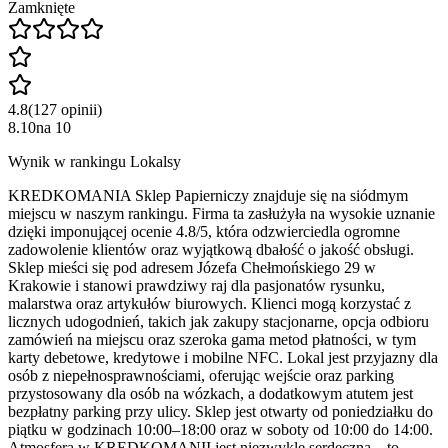
Zamknięte
4.8
(
127
opinii
)
8.10
na
10
Wynik w rankingu Lokalsy
KREDKOMANIA Sklep Papierniczy znajduje się na siódmym
miejscu w naszym rankingu. Firma ta zasłużyła na wysokie uznanie
dzięki imponującej ocenie 4.8/5, która odzwierciedla ogromne
zadowolenie klientów oraz wyjątkową dbałość o jakość obsługi.
Sklep mieści się pod adresem Józefa Chełmońskiego 29 w
Krakowie i stanowi prawdziwy raj dla pasjonatów rysunku,
malarstwa oraz artykułów biurowych. Klienci mogą korzystać z
licznych udogodnień, takich jak zakupy stacjonarne, opcja odbioru
zamówień na miejscu oraz szeroka gama metod płatności, w tym
karty debetowe, kredytowe i mobilne NFC. Lokal jest przyjazny dla
osób z niepełnosprawnościami, oferując wejście oraz parking
przystosowany dla osób na wózkach, a dodatkowym atutem jest
bezpłatny parking przy ulicy. Sklep jest otwarty od poniedziałku do
piątku w godzinach 10:00–18:00 oraz w soboty od 10:00 do 14:00.
Atmosfera w KREDKOMANII jest niezwykle serdeczna – to