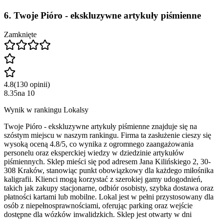
6
.
Twoje Pióro - ekskluzywne artykuły piśmienne
Zamknięte
4.8
(
130
opinii
)
8.35
na
10
Wynik w rankingu Lokalsy
Twoje Pióro - ekskluzywne artykuły piśmienne znajduje się na
szóstym miejscu w naszym rankingu. Firma ta zasłużenie cieszy się
wysoką oceną 4.8/5, co wynika z ogromnego zaangażowania
personelu oraz eksperckiej wiedzy w dziedzinie artykułów
piśmiennych. Sklep mieści się pod adresem Jana Kilińskiego 2, 30-
308 Kraków, stanowiąc punkt obowiązkowy dla każdego miłośnika
kaligrafii. Klienci mogą korzystać z szerokiej gamy udogodnień,
takich jak zakupy stacjonarne, odbiór osobisty, szybka dostawa oraz
płatności kartami lub mobilne. Lokal jest w pełni przystosowany dla
osób z niepełnosprawnościami, oferując parking oraz wejście
dostępne dla wózków inwalidzkich. Sklep jest otwarty w dni