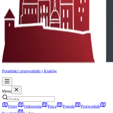
Poradniki i przewodniki •
Kraków
Menu
Firmy
Ogłoszenia
Praca
Pogoda
Przewodnik