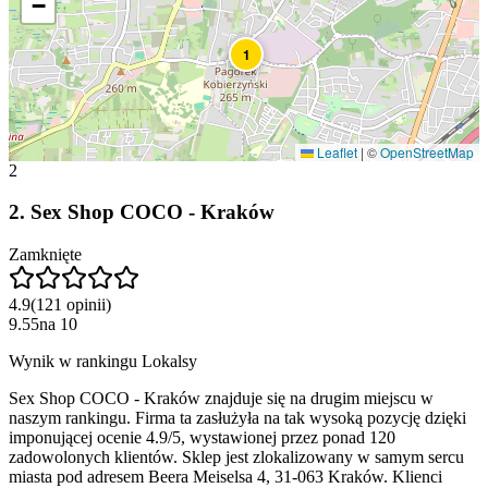
−
1
Leaflet
|
©
OpenStreetMap
2
2
.
Sex Shop COCO - Kraków
Zamknięte
4.9
(
121
opinii
)
9.55
na
10
Wynik w rankingu Lokalsy
Sex Shop COCO - Kraków znajduje się na drugim miejscu w
naszym rankingu. Firma ta zasłużyła na tak wysoką pozycję dzięki
imponującej ocenie 4.9/5, wystawionej przez ponad 120
zadowolonych klientów. Sklep jest zlokalizowany w samym sercu
miasta pod adresem Beera Meiselsa 4, 31-063 Kraków. Klienci