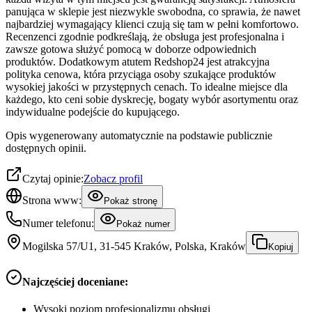
panująca w sklepie jest niezwykle swobodna, co sprawia, że nawet
najbardziej wymagający klienci czują się tam w pełni komfortowo.
Recenzenci zgodnie podkreślają, że obsługa jest profesjonalna i
zawsze gotowa służyć pomocą w doborze odpowiednich
produktów. Dodatkowym atutem Redshop24 jest atrakcyjna
polityka cenowa, która przyciąga osoby szukające produktów
wysokiej jakości w przystępnych cenach. To idealne miejsce dla
każdego, kto ceni sobie dyskrecję, bogaty wybór asortymentu oraz
indywidualne podejście do kupującego.
Opis wygenerowany automatycznie na podstawie publicznie
dostępnych opinii.
Czytaj opinie:
Zobacz profil
Strona www:
Pokaż stronę
Numer telefonu:
Pokaż numer
Mogilska 57/U1, 31-545 Kraków, Polska, Kraków
Kopiuj
Najczęściej doceniane:
Wysoki poziom profesjonalizmu obsługi