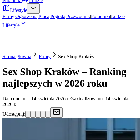
Poradniki
Ludzie
Lifestyle
Firmy
|
Ogłoszenia
|
Praca
|
Pogoda
|
Przewodnik
|
Poradniki
|
Ludzie
|
Lifestyle
|
Strona główna
Firmy
Sex Shop
Kraków
Sex Shop Kraków – Ranking
najlepszych w 2026 roku
Data dodania:
14 kwietnia 2026 r.
·
Zaktualizowano:
14 kwietnia
2026 r.
Udostępnij: