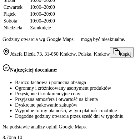
Środa
10:00–20:00
Czwartek
10:00–20:00
Piątek
10:00–20:00
Sobota
10:00–20:00
Niedziela
Zamknięte
Godziny otwarcia wg Google Maps — mogą być nieaktualne.
Józefa Dietla 73, 31-050 Kraków, Polska, Kraków
Kopiuj
Najczęściej doceniane:
Bardzo fachowa i pomocna obsługa
Ogromny i zróżnicowany asortyment produktów
Przystępne i konkurencyjne ceny
Przyjazna atmosfera i otwartość na klienta
Dyskretne pakowanie zakupów
Wygodne formy płatności, w tym płatności mobilne
Dogodne godziny otwarcia przez sześć dni w tygodniu
Na podstawie analizy opinii Google Maps.
8.70
na
10