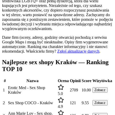
środowiska LGBTQ+ oraz pełną dyskrecją, która dla wielu
kupujących jest priorytetem. Niezależnie od tego, czy szukasz
konkretnych akcesoriów, czy dopiero rozpoczynasz poszukiwania
w tej sferze, warto postawić na sprawdzone adresy. Zachęcamy do
zapoznania się z poniższym zestawieniem, które pomoże w podjęciu
świadomej decyzji i wybraniu miejsca odpowiadającego najbardziej
wygórowanym oczekiwaniom.
Dane firm (oceny, adresy, godziny otwarcia) pochodzą z serwisu
Google Maps i mogą być nieaktualne. Opisy firm wygenerowane
automatycznie. Ranking ma charakter informacyjny i nie stanowi
rekomendacji.
Właścicielu firmy?
Zgłoś aktualizację danych
.
Najlepsze sex shopy Kraków — Ranking
TOP 10
#
Nazwa
Ocena
Opinii
Score
Wizytówka
Erotic Med - Sex Shop
1
2709
10.00
Zobacz
Kraków
5.0
2
Sex Shop COCO - Kraków
121
9.55
Zobacz
4.9
Ann Marie Lov - Sex shop.