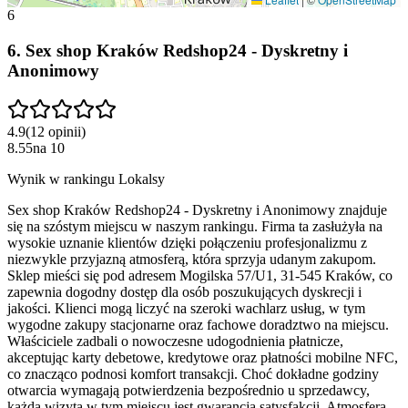
6
6
.
Sex shop Kraków Redshop24 - Dyskretny i
Anonimowy
4.9
(
12
opinii
)
8.55
na
10
Wynik w rankingu Lokalsy
Sex shop Kraków Redshop24 - Dyskretny i Anonimowy znajduje
się na szóstym miejscu w naszym rankingu. Firma ta zasłużyła na
wysokie uznanie klientów dzięki połączeniu profesjonalizmu z
niezwykle przyjazną atmosferą, która sprzyja udanym zakupom.
Sklep mieści się pod adresem Mogilska 57/U1, 31-545 Kraków, co
zapewnia dogodny dostęp dla osób poszukujących dyskrecji i
jakości. Klienci mogą liczyć na szeroki wachlarz usług, w tym
wygodne zakupy stacjonarne oraz fachowe doradztwo na miejscu.
Właściciele zadbali o nowoczesne udogodnienia płatnicze,
akceptując karty debetowe, kredytowe oraz płatności mobilne NFC,
co znacząco podnosi komfort transakcji. Choć dokładne godziny
otwarcia wymagają potwierdzenia bezpośrednio u sprzedawcy,
każda wizyta w tym miejscu jest gwarancją satysfakcji. Atmosfera