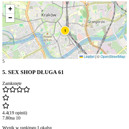
+
−
1
Leaflet
|
©
OpenStreetMap
5
5
.
SEX SHOP DŁUGA 61
Zamknięte
4.4
(
19
opinii
)
7.80
na
10
Wynik w rankingu Lokalsy