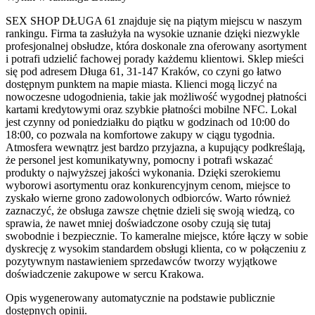
SEX SHOP DŁUGA 61 znajduje się na piątym miejscu w naszym
rankingu. Firma ta zasłużyła na wysokie uznanie dzięki niezwykle
profesjonalnej obsłudze, która doskonale zna oferowany asortyment
i potrafi udzielić fachowej porady każdemu klientowi. Sklep mieści
się pod adresem Długa 61, 31-147 Kraków, co czyni go łatwo
dostępnym punktem na mapie miasta. Klienci mogą liczyć na
nowoczesne udogodnienia, takie jak możliwość wygodnej płatności
kartami kredytowymi oraz szybkie płatności mobilne NFC. Lokal
jest czynny od poniedziałku do piątku w godzinach od 10:00 do
18:00, co pozwala na komfortowe zakupy w ciągu tygodnia.
Atmosfera wewnątrz jest bardzo przyjazna, a kupujący podkreślają,
że personel jest komunikatywny, pomocny i potrafi wskazać
produkty o najwyższej jakości wykonania. Dzięki szerokiemu
wyborowi asortymentu oraz konkurencyjnym cenom, miejsce to
zyskało wierne grono zadowolonych odbiorców. Warto również
zaznaczyć, że obsługa zawsze chętnie dzieli się swoją wiedzą, co
sprawia, że nawet mniej doświadczone osoby czują się tutaj
swobodnie i bezpiecznie. To kameralne miejsce, które łączy w sobie
dyskrecję z wysokim standardem obsługi klienta, co w połączeniu z
pozytywnym nastawieniem sprzedawców tworzy wyjątkowe
doświadczenie zakupowe w sercu Krakowa.
Opis wygenerowany automatycznie na podstawie publicznie
dostępnych opinii.