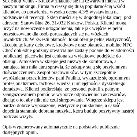
Sex Shop Venus - Kraków znajduje się na czwartym miejscu w
naszym rankingu. Firma ta cieszy się dużą popularnością wśród
klientów, co potwierdza wysoka ocena 4.3/5 wystawiona na
podstawie 68 recenzji. Sklep mieści się w dogodnej lokalizacji pod
adresem: Starowiślna 26, 31-032 Kraków, Polska. Klienci mogą
liczyć na nowoczesne udogodnienia, takie jak wejście w pełni
przystosowane dla osób poruszających się na wózkach
inwalidzkich. W kwestii płatności lokal oferuje pełną elastyczność,
akceptując karty debetowe, kredytowe oraz płatności mobilne NFC.
Choć dokładne godziny otwarcia nie zostały podane do wiadomości
publicznej, placówka jest ceniona za wyjątkowe podejście do
obsługi. Atmosfera w sklepie jest niezwykle komfortowa, a
panująca tam miła aura sprawia, że zakupy stają się przyjemnym
doświadczeniem. Zespół pracowników, w tym szczególnie
wyróżniana przez klientów pani Paulina, wykazuje się ogromnym
profesjonalizmem, fachową wiedzą i umiejętnością dyskretnego
doradztwa. Klienci podkreślają, że personel potrafi z pełnym
zaangażowaniem pomóc w wyborze odpowiednich akcesoriów,
dbając o to, aby nikt nie czuł skrępowania. Wnętrze sklepu jest
bardzo dobrze wyposażone, estetycznie poukładane, a całość
dopełnia starannie dobrana muzyka, która buduje pozytywny nastrój
podczas wizyty.
Opis wygenerowany automatycznie na podstawie publicznie
dostępnych opinii.