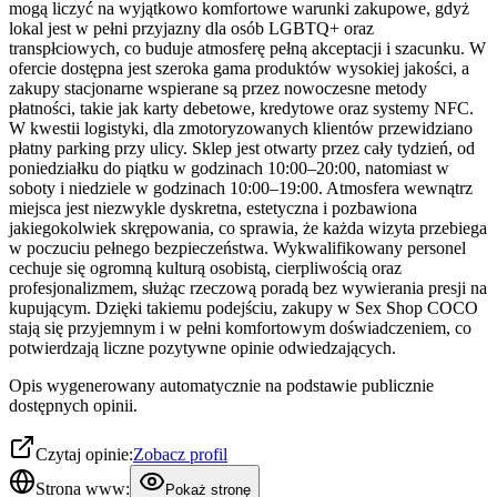
mogą liczyć na wyjątkowo komfortowe warunki zakupowe, gdyż
lokal jest w pełni przyjazny dla osób LGBTQ+ oraz
transpłciowych, co buduje atmosferę pełną akceptacji i szacunku. W
ofercie dostępna jest szeroka gama produktów wysokiej jakości, a
zakupy stacjonarne wspierane są przez nowoczesne metody
płatności, takie jak karty debetowe, kredytowe oraz systemy NFC.
W kwestii logistyki, dla zmotoryzowanych klientów przewidziano
płatny parking przy ulicy. Sklep jest otwarty przez cały tydzień, od
poniedziałku do piątku w godzinach 10:00–20:00, natomiast w
soboty i niedziele w godzinach 10:00–19:00. Atmosfera wewnątrz
miejsca jest niezwykle dyskretna, estetyczna i pozbawiona
jakiegokolwiek skrępowania, co sprawia, że każda wizyta przebiega
w poczuciu pełnego bezpieczeństwa. Wykwalifikowany personel
cechuje się ogromną kulturą osobistą, cierpliwością oraz
profesjonalizmem, służąc rzeczową poradą bez wywierania presji na
kupującym. Dzięki takiemu podejściu, zakupy w Sex Shop COCO
stają się przyjemnym i w pełni komfortowym doświadczeniem, co
potwierdzają liczne pozytywne opinie odwiedzających.
Opis wygenerowany automatycznie na podstawie publicznie
dostępnych opinii.
Czytaj opinie:
Zobacz profil
Strona www:
Pokaż stronę