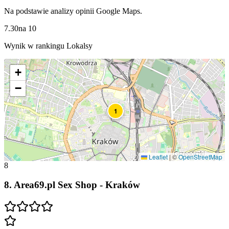
Na podstawie analizy opinii Google Maps.
7.30
na
10
Wynik w rankingu Lokalsy
+
−
1
Leaflet
|
©
OpenStreetMap
8
8
.
Area69.pl Sex Shop - Kraków