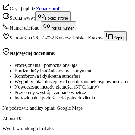
Czytaj opinie:
Zobacz profil
Strona www:
Pokaż stronę
Numer telefonu:
Pokaż numer
Starowiślna 26, 31-032 Kraków, Polska, Kraków
Kopiuj
Najczęściej doceniane:
Profesjonalna i pomocna obsługa
Bardzo duży i zróżnicowany asortyment
Komfortowa i dyskretna atmosfera
Wygodny lokal dostępny dla osób z niepełnosprawnościami
Nowoczesne metody płatności (NFC, karty)
Przyjemny wystrój i zadbane wnętrze
Indywidualne podejście do potrzeb klienta
Na podstawie analizy opinii Google Maps.
7.85
na
10
Wynik w rankingu Lokalsy