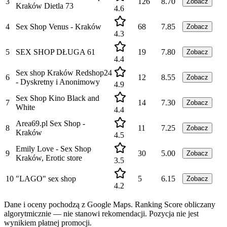
3
126
8.70
Zobacz
Kraków Dietla 73
4.6
4
Sex Shop Venus - Kraków
68
7.85
Zobacz
4.3
5
SEX SHOP DŁUGA 61
19
7.80
Zobacz
4.4
Sex shop Kraków Redshop24
6
12
8.55
Zobacz
- Dyskretny i Anonimowy
4.9
Sex Shop Kino Black and
7
14
7.30
Zobacz
White
4.4
Area69.pl Sex Shop -
8
11
7.25
Zobacz
Kraków
4.5
Emily Love - Sex Shop
9
30
5.00
Zobacz
Kraków, Erotic store
3.5
10
"LAGO" sex shop
5
6.15
Zobacz
4.2
Dane i oceny pochodzą z Google Maps. Ranking Score obliczany
algorytmicznie — nie stanowi rekomendacji. Pozycja nie jest
wynikiem płatnej promocji.