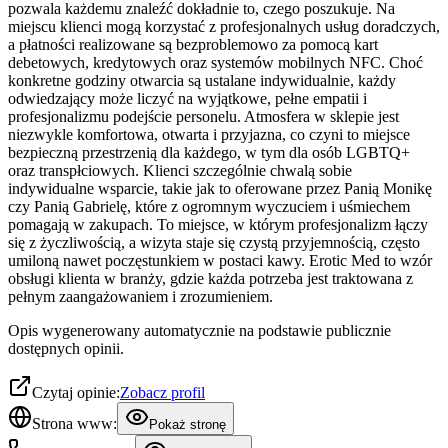
pozwala każdemu znaleźć dokładnie to, czego poszukuje. Na
miejscu klienci mogą korzystać z profesjonalnych usług doradczych,
a płatności realizowane są bezproblemowo za pomocą kart
debetowych, kredytowych oraz systemów mobilnych NFC. Choć
konkretne godziny otwarcia są ustalane indywidualnie, każdy
odwiedzający może liczyć na wyjątkowe, pełne empatii i
profesjonalizmu podejście personelu. Atmosfera w sklepie jest
niezwykle komfortowa, otwarta i przyjazna, co czyni to miejsce
bezpieczną przestrzenią dla każdego, w tym dla osób LGBTQ+
oraz transpłciowych. Klienci szczególnie chwalą sobie
indywidualne wsparcie, takie jak to oferowane przez Panią Monikę
czy Panią Gabrielę, które z ogromnym wyczuciem i uśmiechem
pomagają w zakupach. To miejsce, w którym profesjonalizm łączy
się z życzliwością, a wizyta staje się czystą przyjemnością, często
umiloną nawet poczęstunkiem w postaci kawy. Erotic Med to wzór
obsługi klienta w branży, gdzie każda potrzeba jest traktowana z
pełnym zaangażowaniem i zrozumieniem.
Opis wygenerowany automatycznie na podstawie publicznie
dostępnych opinii.
Czytaj opinie:
Zobacz profil
Strona www:
Pokaż stronę