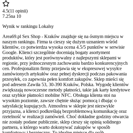
4.5
(
11
opinii
)
7.25
na
10
Wynik w rankingu Lokalsy
Area69.pl Sex Shop - Kraków znajduje się na ósmym miejscu w
naszym rankingu. Firma ta cieszy się dużym uznaniem wśród
klientów, co potwierdza wysoka ocena 4.5/5 punktów w serwisie
Google. Klienci szczególnie doceniają bogaty asortyment
produktów, który jest porównywalny z najlepszymi sklepami w
regionie, przy jednoczesnym zachowaniu bardzo konkurencyjnych
cen. Profesjonalizm firmy przejawia się w ekspresowej wysyłce
zamówionych artykułów oraz pełnej dyskrecji podczas pakowania
przesyłek, co zapewnia pełen komfort zakupów. Sklep mieści się
pod adresem Zawiła 53, 30-390 Kraków, Polska. Wygodę klientów
zwiększają nowoczesne metody płatności, takie jak karty kredytowe
oraz szybkie płatności mobilne NFC. Obsługa klienta stoi na
wysokim poziomie, zawsze chętnie służąc pomocą i dbając o
satysfakcję kupujących. Atmosfera w sklepie jest niezwykle
przyjazna, a klienci podkreślają bezproblemową komunikację oraz
rzetelność w realizacji zamówień. Choć dokładne godziny otwarcia
nie zostały podane publicznie, sklep cieszy się opinią solidnego
partnera, u którego warto dokonywać zakupów w sposób
komfortowy i bezpieczny. To idealne miejsce dla osób