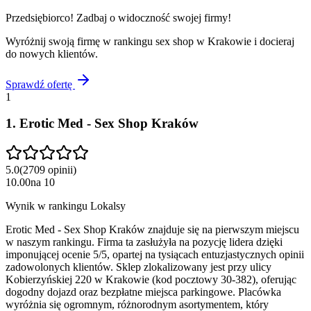
Przedsiębiorco! Zadbaj o widoczność swojej firmy!
Wyróżnij swoją firmę w rankingu
sex shop
w
Krakowie
i docieraj
do nowych klientów.
Sprawdź ofertę
1
1
.
Erotic Med - Sex Shop Kraków
5.0
(
2709
opinii
)
10.00
na
10
Wynik w rankingu Lokalsy
Erotic Med - Sex Shop Kraków znajduje się na pierwszym miejscu
w naszym rankingu. Firma ta zasłużyła na pozycję lidera dzięki
imponującej ocenie 5/5, opartej na tysiącach entuzjastycznych opinii
zadowolonych klientów. Sklep zlokalizowany jest przy ulicy
Kobierzyńskiej 220 w Krakowie (kod pocztowy 30-382), oferując
dogodny dojazd oraz bezpłatne miejsca parkingowe. Placówka
wyróżnia się ogromnym, różnorodnym asortymentem, który