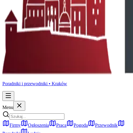
Poradniki i przewodniki •
Kraków
Menu
Firmy
Ogłoszenia
Praca
Pogoda
Przewodnik