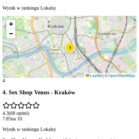
Wynik w rankingu Lokalsy
+
−
1
Leaflet
|
©
OpenStreetMap
4
4
.
Sex Shop Venus - Kraków
4.3
(
68
opinii
)
7.85
na
10
Wynik w rankingu Lokalsy