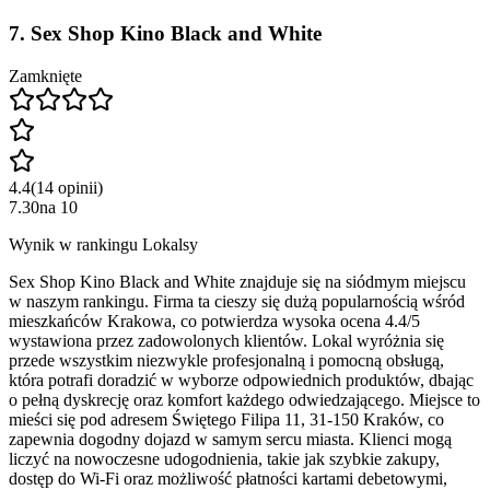
7
.
Sex Shop Kino Black and White
Zamknięte
4.4
(
14
opinii
)
7.30
na
10
Wynik w rankingu Lokalsy
Sex Shop Kino Black and White znajduje się na siódmym miejscu
w naszym rankingu. Firma ta cieszy się dużą popularnością wśród
mieszkańców Krakowa, co potwierdza wysoka ocena 4.4/5
wystawiona przez zadowolonych klientów. Lokal wyróżnia się
przede wszystkim niezwykle profesjonalną i pomocną obsługą,
która potrafi doradzić w wyborze odpowiednich produktów, dbając
o pełną dyskrecję oraz komfort każdego odwiedzającego. Miejsce to
mieści się pod adresem Świętego Filipa 11, 31-150 Kraków, co
zapewnia dogodny dojazd w samym sercu miasta. Klienci mogą
liczyć na nowoczesne udogodnienia, takie jak szybkie zakupy,
dostęp do Wi-Fi oraz możliwość płatności kartami debetowymi,