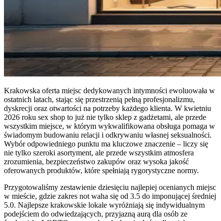
Krakowska oferta miejsc dedykowanych intymności ewoluowała w
ostatnich latach, stając się przestrzenią pełną profesjonalizmu,
dyskrecji oraz otwartości na potrzeby każdego klienta. W kwietniu
2026 roku sex shop to już nie tylko sklep z gadżetami, ale przede
wszystkim miejsce, w którym wykwalifikowana obsługa pomaga w
świadomym budowaniu relacji i odkrywaniu własnej seksualności.
Wybór odpowiedniego punktu ma kluczowe znaczenie – liczy się
nie tylko szeroki asortyment, ale przede wszystkim atmosfera
zrozumienia, bezpieczeństwo zakupów oraz wysoka jakość
oferowanych produktów, które spełniają rygorystyczne normy.
Przygotowaliśmy zestawienie dziesięciu najlepiej ocenianych miejsc
w mieście, gdzie zakres not waha się od 3.5 do imponującej średniej
5.0. Najlepsze krakowskie lokale wyróżniają się indywidualnym
podejściem do odwiedzających, przyjazną aurą dla osób ze