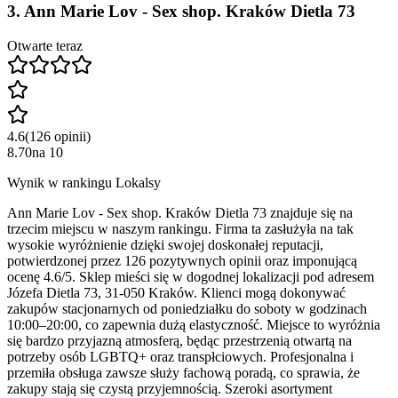
3
.
Ann Marie Lov - Sex shop. Kraków Dietla 73
Otwarte teraz
4.6
(
126
opinii
)
8.70
na
10
Wynik w rankingu Lokalsy
Ann Marie Lov - Sex shop. Kraków Dietla 73 znajduje się na
trzecim miejscu w naszym rankingu. Firma ta zasłużyła na tak
wysokie wyróżnienie dzięki swojej doskonałej reputacji,
potwierdzonej przez 126 pozytywnych opinii oraz imponującą
ocenę 4.6/5. Sklep mieści się w dogodnej lokalizacji pod adresem
Józefa Dietla 73, 31-050 Kraków. Klienci mogą dokonywać
zakupów stacjonarnych od poniedziałku do soboty w godzinach
10:00–20:00, co zapewnia dużą elastyczność. Miejsce to wyróżnia
się bardzo przyjazną atmosferą, będąc przestrzenią otwartą na
potrzeby osób LGBTQ+ oraz transpłciowych. Profesjonalna i
przemiła obsługa zawsze służy fachową poradą, co sprawia, że
zakupy stają się czystą przyjemnością. Szeroki asortyment