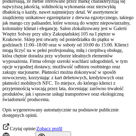
podkreślają, że meble oferowane przez markę charakteryzują się
najwyższą jakością, solidnością wykonania oraz niezwykłą
dbałością o każdy, nawet najmniejszy detal. W asortymencie
znajdziemy unikatowe egzemplarze z drewna egzotycznego, takiego
jak mango czy palisander, które wnoszą do wnętrz niepowtarzalny,
kolonialny klimat i elegancję. Salon zlokalizowany jest w Galerii
Wnętrz Solvay przy ulicy Zakopiańskiej 105 na I piętrze w
Krakowie. Sklep jest otwarty od poniedziałku do piątku w
godzinach 11:00–18:00 oraz w soboty od 10:00 do 15:00. Klienci
mogą liczyć na w pełni profesjonalną, miłą i cierpliwą obsługę,
która chętnie doradza przy wyborze idealnych elementów
wyposażenia. Firma oferuje szeroki wachlarz udogodnień, w tym
opcje wygodnej dostawy, możliwość odbioru osobistego oraz
zakupy stacjonarne. Płatności można dokonywać w sposób
nowoczesny, korzystając z kart debetowych, kredytowych oraz
płatności mobilnych NFC. To miejsce, do którego klienci z
przyjemnością wracają przez lata, doceniając zarówno trwałość
produktów, jak i sprawne usługi transportowe oraz ekologiczną
świadomość producenta.
Opis wygenerowany automatycznie na podstawie publicznie
dostępnych opinii.
Czytaj opinie:
Zobacz profil