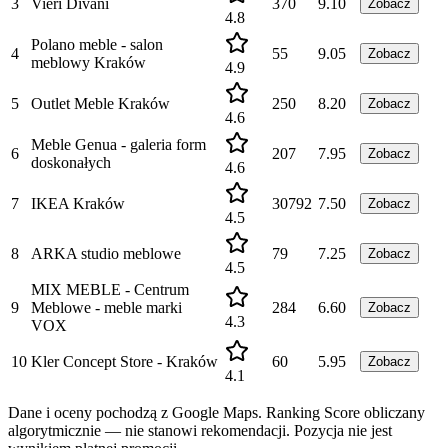
3
Vieri Divani
370
9.10
Zobacz
4.8
Polano meble - salon
4
55
9.05
Zobacz
meblowy Kraków
4.9
5
Outlet Meble Kraków
250
8.20
Zobacz
4.6
Meble Genua - galeria form
6
207
7.95
Zobacz
doskonałych
4.6
7
IKEA Kraków
30792
7.50
Zobacz
4.5
8
ARKA studio meblowe
79
7.25
Zobacz
4.5
MIX MEBLE - Centrum
9
Meblowe - meble marki
284
6.60
Zobacz
4.3
VOX
10
Kler Concept Store - Kraków
60
5.95
Zobacz
4.1
Dane i oceny pochodzą z Google Maps. Ranking Score obliczany
algorytmicznie — nie stanowi rekomendacji. Pozycja nie jest