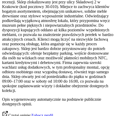
recenzji. Sklep zlokalizowany jest przy ulicy Składowej 2 w
Krakowie (kod pocztowy 30-010). Miejsce to zachwyca klientów
bogatym asortymentem, obejmującym unikatowe, solidne meble
drewniane oraz stylowe wyposażenie industrialne. Odwiedzający
podkreślają wyjątkową atmosferę lokalu, który przypomina wręcz
muzeum pełne pięknych i niepowtarzalnych przedmiotów. Do
dyspozycji kupujących oddano aż kilka poziomów wypełnionych
meblami, co pozwala na znalezienie prawdziwych perełek w bardzo
atrakcyjnych cenach. Klienci mogą liczyć na niezwykle fachową
oraz pomocną obsługę, która angażuje się w każdy proces
zakupowy. Sklep jest bardzo dobrze przystosowany do potrzeb
odwiedzających: oferuje bezpłatny parking, wejście dostosowane
dla osób na wózkach oraz możliwość płatności mobilnych NFC,
kartami kredytowymi i debetowymi. Firma zapewnia szeroki
wachlarz usług dodatkowych, w tym profesjonalny montaż, opcję
odbioru osobistego oraz wygodną dostawę, również tego samego
dnia. Sklep otwarty jest od poniedziałku do piątku w godzinach
09:00–17:00 oraz w soboty od 10:00 do 16:00, co pozwala na
spokojne zaplanowanie wizyty i dokładne obejrzenie dostępnych
kolekcji.
Opis wygenerowany automatycznie na podstawie publicznie
dostępnych opinii.
Czytaj opinie:
Zobacz profil