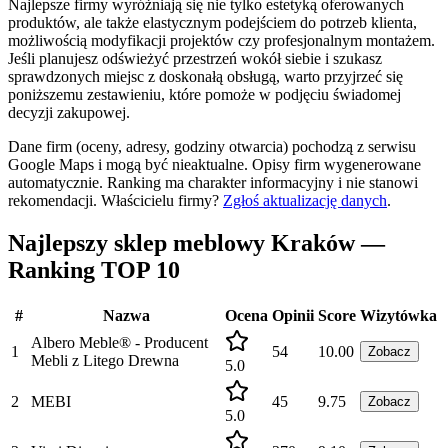
Najlepsze firmy wyróżniają się nie tylko estetyką oferowanych
produktów, ale także elastycznym podejściem do potrzeb klienta,
możliwością modyfikacji projektów czy profesjonalnym montażem.
Jeśli planujesz odświeżyć przestrzeń wokół siebie i szukasz
sprawdzonych miejsc z doskonałą obsługą, warto przyjrzeć się
poniższemu zestawieniu, które pomoże w podjęciu świadomej
decyzji zakupowej.
Dane firm (oceny, adresy, godziny otwarcia) pochodzą z serwisu
Google Maps i mogą być nieaktualne. Opisy firm wygenerowane
automatycznie. Ranking ma charakter informacyjny i nie stanowi
rekomendacji.
Właścicielu firmy?
Zgłoś aktualizację danych
.
Najlepszy sklep meblowy Kraków —
Ranking TOP 10
#
Nazwa
Ocena
Opinii
Score
Wizytówka
Albero Meble® - Producent
1
54
10.00
Zobacz
Mebli z Litego Drewna
5.0
2
MEBI
45
9.75
Zobacz
5.0