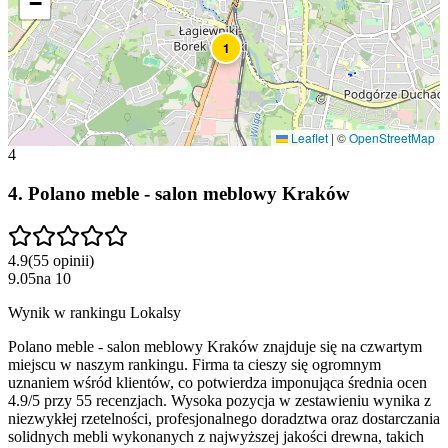
−
1
Leaflet
|
©
OpenStreetMap
4
4
.
Polano meble - salon meblowy Kraków
4.9
(
55
opinii
)
9.05
na
10
Wynik w rankingu Lokalsy
Polano meble - salon meblowy Kraków znajduje się na czwartym
miejscu w naszym rankingu. Firma ta cieszy się ogromnym
uznaniem wśród klientów, co potwierdza imponująca średnia ocen
4.9/5 przy 55 recenzjach. Wysoka pozycja w zestawieniu wynika z
niezwykłej rzetelności, profesjonalnego doradztwa oraz dostarczania
solidnych mebli wykonanych z najwyższej jakości drewna, takich