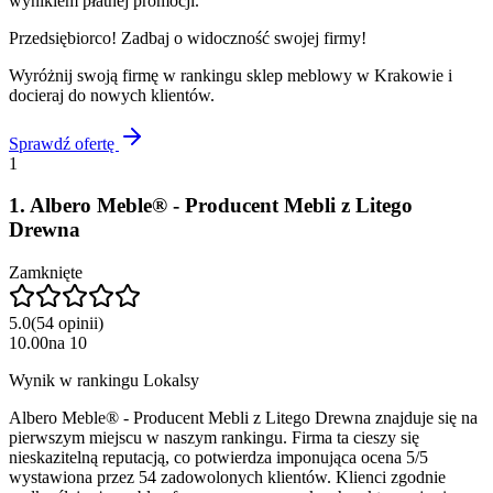
wynikiem płatnej promocji.
Przedsiębiorco! Zadbaj o widoczność swojej firmy!
Wyróżnij swoją firmę w rankingu
sklep meblowy
w
Krakowie
i
docieraj do nowych klientów.
Sprawdź ofertę
1
1
.
Albero Meble® - Producent Mebli z Litego
Drewna
Zamknięte
5.0
(
54
opinii
)
10.00
na
10
Wynik w rankingu Lokalsy
Albero Meble® - Producent Mebli z Litego Drewna znajduje się na
pierwszym miejscu w naszym rankingu. Firma ta cieszy się
nieskazitelną reputacją, co potwierdza imponująca ocena 5/5
wystawiona przez 54 zadowolonych klientów. Klienci zgodnie