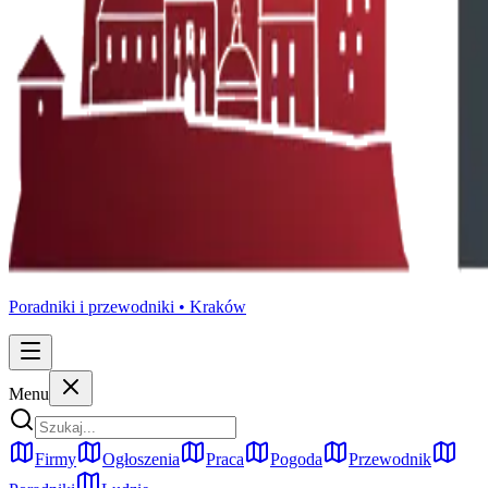
Poradniki i przewodniki •
Kraków
Menu
Firmy
Ogłoszenia
Praca
Pogoda
Przewodnik