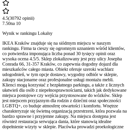
4.5
(
30792
opinii
)
7.50
na
10
Wynik w rankingu Lokalsy
IKEA Kraków znajduje się na siódmym miejscu w naszym
rankingu. Firma ta cieszy się ogromnym uznaniem wśród klientów,
co potwierdza imponująca liczba ponad 30 tysięcy opinii oraz
wysoka ocena 4.5/5. Sklep zlokalizowany jest przy ulicy Josepha
Conrada 66, 31-357 Kraków, co zapewnia dogodny dojazd dla
mieszkańców całego miasta. Obiekt oferuje szeroki wachlarz
udogodnień, w tym opcje dostawy, wygodny odbiór w sklepie,
zakupy stacjonarne oraz profesjonalne usługi montażu mebli.
Klienci mogą korzystać z bezpłatnego parkingu, a także z licznych
ułatwień dla osób z niepełnosprawnościami, takich jak dedykowane
miejsca postojowe czy wejścia przystosowane do wózków. Sklep
jest miejscem przyjaznym dla rodzin z dziećmi oraz społeczności
LGBTQ+, co buduje atmosferę otwartości i komfortu. Wnętrze
charakteryzuje się świetną organizacją przestrzeni, która pozwala na
bardzo sprawne i przyjemne zakupy. Na miejscu dostępna jest
również restauracja serwująca dania, które stanowią idealne
dopełnienie wizyty w sklepie. Placówka prowadzi proekologiczne