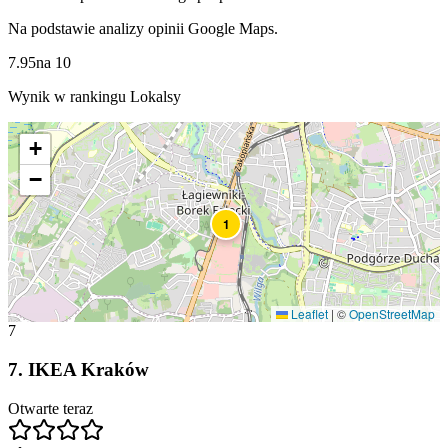
Na podstawie analizy opinii Google Maps.
7.95
na
10
Wynik w rankingu Lokalsy
+
−
1
Leaflet
|
©
OpenStreetMap
7
7
.
IKEA Kraków
Otwarte teraz