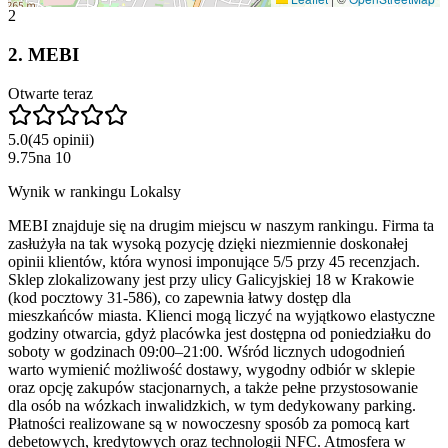
2
2
.
MEBI
Otwarte teraz
5.0
(
45
opinii
)
9.75
na
10
Wynik w rankingu Lokalsy
MEBI znajduje się na drugim miejscu w naszym rankingu. Firma ta
zasłużyła na tak wysoką pozycję dzięki niezmiennie doskonałej
opinii klientów, która wynosi imponujące 5/5 przy 45 recenzjach.
Sklep zlokalizowany jest przy ulicy Galicyjskiej 18 w Krakowie
(kod pocztowy 31-586), co zapewnia łatwy dostęp dla
mieszkańców miasta. Klienci mogą liczyć na wyjątkowo elastyczne
godziny otwarcia, gdyż placówka jest dostępna od poniedziałku do
soboty w godzinach 09:00–21:00. Wśród licznych udogodnień
warto wymienić możliwość dostawy, wygodny odbiór w sklepie
oraz opcję zakupów stacjonarnych, a także pełne przystosowanie
dla osób na wózkach inwalidzkich, w tym dedykowany parking.
Płatności realizowane są w nowoczesny sposób za pomocą kart
debetowych, kredytowych oraz technologii NFC. Atmosfera w