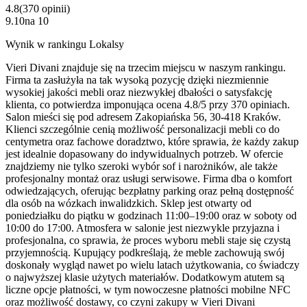
4.8
(
370
opinii
)
9.10
na
10
Wynik w rankingu Lokalsy
Vieri Divani znajduje się na trzecim miejscu w naszym rankingu.
Firma ta zasłużyła na tak wysoką pozycję dzięki niezmiennie
wysokiej jakości mebli oraz niezwykłej dbałości o satysfakcję
klienta, co potwierdza imponująca ocena 4.8/5 przy 370 opiniach.
Salon mieści się pod adresem Zakopiańska 56, 30-418 Kraków.
Klienci szczególnie cenią możliwość personalizacji mebli co do
centymetra oraz fachowe doradztwo, które sprawia, że każdy zakup
jest idealnie dopasowany do indywidualnych potrzeb. W ofercie
znajdziemy nie tylko szeroki wybór sof i narożników, ale także
profesjonalny montaż oraz usługi serwisowe. Firma dba o komfort
odwiedzających, oferując bezpłatny parking oraz pełną dostępność
dla osób na wózkach inwalidzkich. Sklep jest otwarty od
poniedziałku do piątku w godzinach 11:00–19:00 oraz w soboty od
10:00 do 17:00. Atmosfera w salonie jest niezwykle przyjazna i
profesjonalna, co sprawia, że proces wyboru mebli staje się czystą
przyjemnością. Kupujący podkreślają, że meble zachowują swój
doskonały wygląd nawet po wielu latach użytkowania, co świadczy
o najwyższej klasie użytych materiałów. Dodatkowym atutem są
liczne opcje płatności, w tym nowoczesne płatności mobilne NFC
oraz możliwość dostawy, co czyni zakupy w Vieri Divani