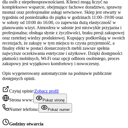
dla osób z niepełnosprawnościami. Klienci mogą liczyć na
kompleksowe wsparcie, obejmujące fachowe doradztwo, sprawny
montaż oraz profesjonalne usługi serwisowe. Sklep jest otwarty w
tygodniu od poniedziałku do piątku w godzinach 11:00–19:00 oraz
w soboty od 10:00 do 16:00, co zapewnia dużą elastyczność w
planowaniu wizyt. Atmosfera w salonie jest niezwykle przyjazna i
profesjonalna; obsługa słynie z życzliwości, braku presji zakupowej
oraz rzetelnej wiedzy produktowej. Kupujący podkreślają w swoich
recenzjach, że zakupy w tym miejscu to czysta przyjemność, a
finalny efekt w postaci dostarczonych mebli zawsze spełnia
najwyższe oczekiwania estetyczne i użytkowe. Dzięki dostępności
płatności mobilnych, Wi-Fi oraz opcji odbioru osobistego, proces
zakupowy jest wyjątkowo komfortowy i nowoczesny.
Opis wygenerowany automatycznie na podstawie publicznie
dostępnych opinii.
Czytaj opinie:
Zobacz profil
Strona www:
Pokaż stronę
Numer telefonu:
Pokaż numer
Godziny otwarcia