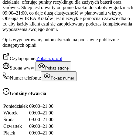
działania, oferując punkty recyklingu dla zużytych baterii oraz
żarówek. Sklep jest otwarty od poniedziałku do soboty w godzinach
09:00–21:00, co daje dużą elastyczność w planowaniu wizyty.
Obsługa w IKEA Kraków jest niezwykle pomocna i zawsze dba o
to, aby każdy klient czuł się zaopiekowany podczas kompletowania
wyposażenia swojego domu.
Opis wygenerowany automatycznie na podstawie publicznie
dostępnych opinii.
Czytaj opinie:
Zobacz profil
Strona www:
Pokaż stronę
Numer telefonu:
Pokaż numer
Godziny otwarcia
Poniedziałek
09:00–21:00
Wtorek
09:00–21:00
Środa
09:00–21:00
Czwartek
09:00–21:00
Piątek
09:00–21:00