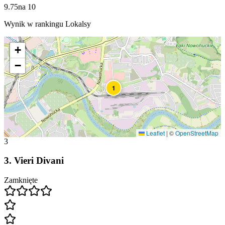
9.75
na
10
Wynik w rankingu Lokalsy
+
−
1
Leaflet
|
©
OpenStreetMap
3
3
.
Vieri Divani
Zamknięte