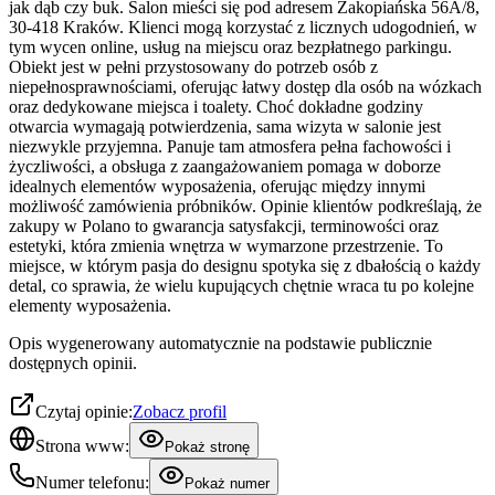
jak dąb czy buk. Salon mieści się pod adresem Zakopiańska 56A/8,
30-418 Kraków. Klienci mogą korzystać z licznych udogodnień, w
tym wycen online, usług na miejscu oraz bezpłatnego parkingu.
Obiekt jest w pełni przystosowany do potrzeb osób z
niepełnosprawnościami, oferując łatwy dostęp dla osób na wózkach
oraz dedykowane miejsca i toalety. Choć dokładne godziny
otwarcia wymagają potwierdzenia, sama wizyta w salonie jest
niezwykle przyjemna. Panuje tam atmosfera pełna fachowości i
życzliwości, a obsługa z zaangażowaniem pomaga w doborze
idealnych elementów wyposażenia, oferując między innymi
możliwość zamówienia próbników. Opinie klientów podkreślają, że
zakupy w Polano to gwarancja satysfakcji, terminowości oraz
estetyki, która zmienia wnętrza w wymarzone przestrzenie. To
miejsce, w którym pasja do designu spotyka się z dbałością o każdy
detal, co sprawia, że wielu kupujących chętnie wraca tu po kolejne
elementy wyposażenia.
Opis wygenerowany automatycznie na podstawie publicznie
dostępnych opinii.
Czytaj opinie:
Zobacz profil
Strona www:
Pokaż stronę
Numer telefonu:
Pokaż numer