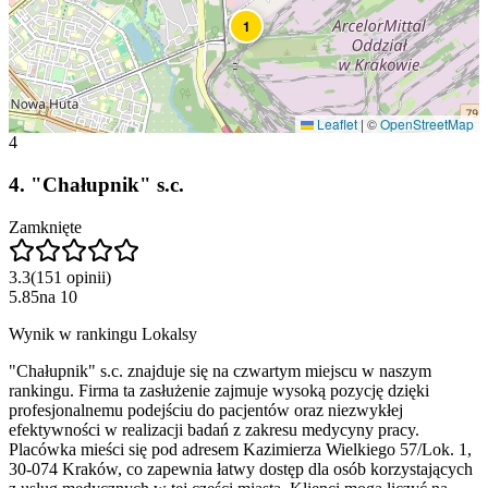
1
Leaflet
|
©
OpenStreetMap
4
4
.
"Chałupnik" s.c.
Zamknięte
3.3
(
151
opinii
)
5.85
na
10
Wynik w rankingu Lokalsy
"Chałupnik" s.c. znajduje się na czwartym miejscu w naszym
rankingu. Firma ta zasłużenie zajmuje wysoką pozycję dzięki
profesjonalnemu podejściu do pacjentów oraz niezwykłej
efektywności w realizacji badań z zakresu medycyny pracy.
Placówka mieści się pod adresem Kazimierza Wielkiego 57/Lok. 1,
30-074 Kraków, co zapewnia łatwy dostęp dla osób korzystających