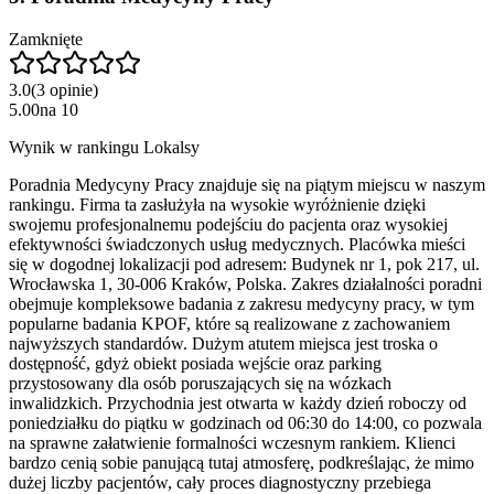
Zamknięte
3.0
(
3
opinie
)
5.00
na
10
Wynik w rankingu Lokalsy
Poradnia Medycyny Pracy znajduje się na piątym miejscu w naszym
rankingu. Firma ta zasłużyła na wysokie wyróżnienie dzięki
swojemu profesjonalnemu podejściu do pacjenta oraz wysokiej
efektywności świadczonych usług medycznych. Placówka mieści
się w dogodnej lokalizacji pod adresem: Budynek nr 1, pok 217, ul.
Wrocławska 1, 30-006 Kraków, Polska. Zakres działalności poradni
obejmuje kompleksowe badania z zakresu medycyny pracy, w tym
popularne badania KPOF, które są realizowane z zachowaniem
najwyższych standardów. Dużym atutem miejsca jest troska o
dostępność, gdyż obiekt posiada wejście oraz parking
przystosowany dla osób poruszających się na wózkach
inwalidzkich. Przychodnia jest otwarta w każdy dzień roboczy od
poniedziałku do piątku w godzinach od 06:30 do 14:00, co pozwala
na sprawne załatwienie formalności wczesnym rankiem. Klienci
bardzo cenią sobie panującą tutaj atmosferę, podkreślając, że mimo
dużej liczby pacjentów, cały proces diagnostyczny przebiega