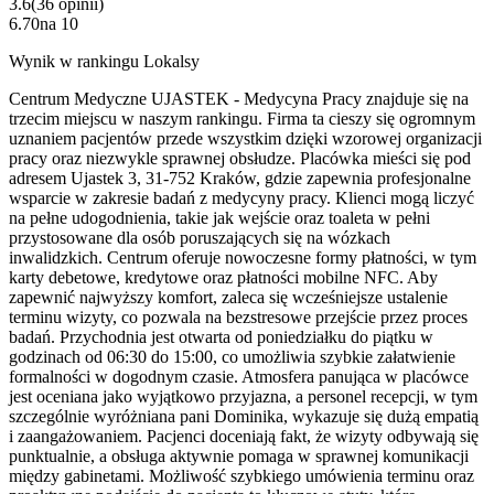
3.6
(
36
opinii
)
6.70
na
10
Wynik w rankingu Lokalsy
Centrum Medyczne UJASTEK - Medycyna Pracy znajduje się na
trzecim miejscu w naszym rankingu. Firma ta cieszy się ogromnym
uznaniem pacjentów przede wszystkim dzięki wzorowej organizacji
pracy oraz niezwykle sprawnej obsłudze. Placówka mieści się pod
adresem Ujastek 3, 31-752 Kraków, gdzie zapewnia profesjonalne
wsparcie w zakresie badań z medycyny pracy. Klienci mogą liczyć
na pełne udogodnienia, takie jak wejście oraz toaleta w pełni
przystosowane dla osób poruszających się na wózkach
inwalidzkich. Centrum oferuje nowoczesne formy płatności, w tym
karty debetowe, kredytowe oraz płatności mobilne NFC. Aby
zapewnić najwyższy komfort, zaleca się wcześniejsze ustalenie
terminu wizyty, co pozwala na bezstresowe przejście przez proces
badań. Przychodnia jest otwarta od poniedziałku do piątku w
godzinach od 06:30 do 15:00, co umożliwia szybkie załatwienie
formalności w dogodnym czasie. Atmosfera panująca w placówce
jest oceniana jako wyjątkowo przyjazna, a personel recepcji, w tym
szczególnie wyróżniana pani Dominika, wykazuje się dużą empatią
i zaangażowaniem. Pacjenci doceniają fakt, że wizyty odbywają się
punktualnie, a obsługa aktywnie pomaga w sprawnej komunikacji
między gabinetami. Możliwość szybkiego umówienia terminu oraz