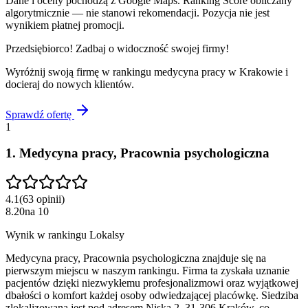
Dane i oceny pochodzą z Google Maps. Ranking Score obliczany
algorytmicznie — nie stanowi rekomendacji. Pozycja nie jest
wynikiem płatnej promocji.
Przedsiębiorco! Zadbaj o widoczność swojej firmy!
Wyróżnij swoją firmę w rankingu
medycyna pracy
w
Krakowie
i
docieraj do nowych klientów.
Sprawdź ofertę
1
1
.
Medycyna pracy, Pracownia psychologiczna
4.1
(
63
opinii
)
8.20
na
10
Wynik w rankingu Lokalsy
Medycyna pracy, Pracownia psychologiczna znajduje się na
pierwszym miejscu w naszym rankingu. Firma ta zyskała uznanie
pacjentów dzięki niezwykłemu profesjonalizmowi oraz wyjątkowej
dbałości o komfort każdej osoby odwiedzającej placówkę. Siedziba
zlokalizowana jest pod adresem Niska 2, 31-306 Kraków, co