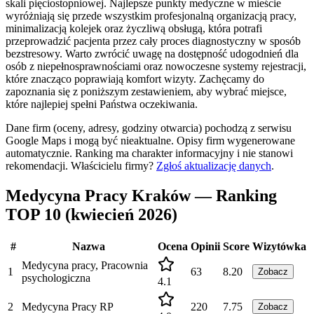
skali pięciostopniowej. Najlepsze punkty medyczne w mieście
wyróżniają się przede wszystkim profesjonalną organizacją pracy,
minimalizacją kolejek oraz życzliwą obsługą, która potrafi
przeprowadzić pacjenta przez cały proces diagnostyczny w sposób
bezstresowy. Warto zwrócić uwagę na dostępność udogodnień dla
osób z niepełnosprawnościami oraz nowoczesne systemy rejestracji,
które znacząco poprawiają komfort wizyty. Zachęcamy do
zapoznania się z poniższym zestawieniem, aby wybrać miejsce,
które najlepiej spełni Państwa oczekiwania.
Dane firm (oceny, adresy, godziny otwarcia) pochodzą z serwisu
Google Maps i mogą być nieaktualne. Opisy firm wygenerowane
automatycznie. Ranking ma charakter informacyjny i nie stanowi
rekomendacji.
Właścicielu firmy?
Zgłoś aktualizację danych
.
Medycyna Pracy Kraków — Ranking
TOP 10 (kwiecień 2026)
#
Nazwa
Ocena
Opinii
Score
Wizytówka
Medycyna pracy, Pracownia
1
63
8.20
Zobacz
psychologiczna
4.1
2
Medycyna Pracy RP
220
7.75
Zobacz