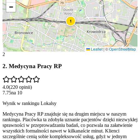
−
1
Leaflet
|
©
OpenStreetMap
2
2
.
Medycyna Pracy RP
4.0
(
220
opinii
)
7.75
na
10
Wynik w rankingu Lokalsy
Medycyna Pracy RP znajduje się na drugim miejscu w naszym
rankingu. Placówka ta zdobyła uznanie pacjentów dzięki niezwykłej
sprawności w przeprowadzaniu badań, co pozwala na załatwienie
wszystkich formalności nawet w kilkanaście minut. Klienci
szczególnie cenią sobie kompleksowość usług, gdyż w jednym