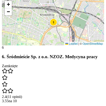
+
−
1
Leaflet
|
©
OpenStreetMap
6
6
.
Śródmieście Sp. z o.o. NZOZ. Medycyna pracy
Zamknięte
2.4
(
11
opinii
)
3.55
na
10