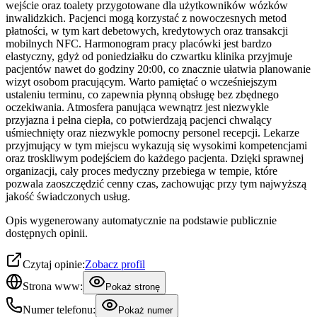
wejście oraz toalety przygotowane dla użytkowników wózków
inwalidzkich. Pacjenci mogą korzystać z nowoczesnych metod
płatności, w tym kart debetowych, kredytowych oraz transakcji
mobilnych NFC. Harmonogram pracy placówki jest bardzo
elastyczny, gdyż od poniedziałku do czwartku klinika przyjmuje
pacjentów nawet do godziny 20:00, co znacznie ułatwia planowanie
wizyt osobom pracującym. Warto pamiętać o wcześniejszym
ustaleniu terminu, co zapewnia płynną obsługę bez zbędnego
oczekiwania. Atmosfera panująca wewnątrz jest niezwykle
przyjazna i pełna ciepła, co potwierdzają pacjenci chwalący
uśmiechnięty oraz niezwykle pomocny personel recepcji. Lekarze
przyjmujący w tym miejscu wykazują się wysokimi kompetencjami
oraz troskliwym podejściem do każdego pacjenta. Dzięki sprawnej
organizacji, cały proces medyczny przebiega w tempie, które
pozwala zaoszczędzić cenny czas, zachowując przy tym najwyższą
jakość świadczonych usług.
Opis wygenerowany automatycznie na podstawie publicznie
dostępnych opinii.
Czytaj opinie:
Zobacz profil
Strona www:
Pokaż stronę
Numer telefonu:
Pokaż numer