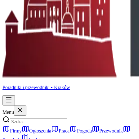
Poradniki i przewodniki •
Kraków
Menu
Firmy
Ogłoszenia
Praca
Pogoda
Przewodnik