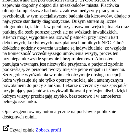
zapewnia dogodny dojazd dla mieszkańców miasta. Placówka
oferuje kompleksowe badania z zakresu medycyny pracy oraz
psychologii, w tym specjalistyczne badania dla kierowców, dbając o
najwyższe standardy diagnostyczne. Dużym atutem są liczne
udogodnienia, takie jak w pełni przystosowane wejście, toaleta oraz
parking dla osób poruszających się na wózkach inwalidzkich.
Klienci mogą wygodnie realizować płatności przy użyciu kart
debetowych, kredytowych oraz płatności mobilnych NFC. Choć
dokładne godziny otwarcia ustalane są indywidualnie, ze względu
na konieczność wcześniejszego umówienia wizyty, proces ten
przebiega niezwykle sprawnie i bezproblemowo. Atmosfera
panująca wewnątrz jest niezwykle przyjazna, a pacjenci zgodnie
podkreślają, że personel tworzy miejsce pełne empatii i uśmiechu.
Szczególne wyróżnienia w opiniach otrzymuje obsługa recepcji,
która wykazuje się nie tylko operatywnością, ale i autentycznym
powołaniem do pracy z ludźmi. Lekarze orzecznicy oraz specjaliści
przyjmujący pacjentów to wykwalifikowani profesjonaliści, dzięki
którym wizyty przebiegają szybko, bezstresowo i w atmosferze
pełnego szacunku.
Opis wygenerowany automatycznie na podstawie publicznie
dostępnych opinii.
Czytaj opinie:
Zobacz profil