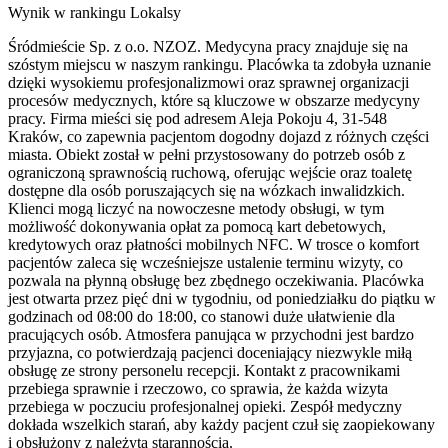
Wynik w rankingu Lokalsy
Śródmieście Sp. z o.o. NZOZ. Medycyna pracy znajduje się na
szóstym miejscu w naszym rankingu. Placówka ta zdobyła uznanie
dzięki wysokiemu profesjonalizmowi oraz sprawnej organizacji
procesów medycznych, które są kluczowe w obszarze medycyny
pracy. Firma mieści się pod adresem Aleja Pokoju 4, 31-548
Kraków, co zapewnia pacjentom dogodny dojazd z różnych części
miasta. Obiekt został w pełni przystosowany do potrzeb osób z
ograniczoną sprawnością ruchową, oferując wejście oraz toaletę
dostępne dla osób poruszających się na wózkach inwalidzkich.
Klienci mogą liczyć na nowoczesne metody obsługi, w tym
możliwość dokonywania opłat za pomocą kart debetowych,
kredytowych oraz płatności mobilnych NFC. W trosce o komfort
pacjentów zaleca się wcześniejsze ustalenie terminu wizyty, co
pozwala na płynną obsługę bez zbędnego oczekiwania. Placówka
jest otwarta przez pięć dni w tygodniu, od poniedziałku do piątku w
godzinach od 08:00 do 18:00, co stanowi duże ułatwienie dla
pracujących osób. Atmosfera panująca w przychodni jest bardzo
przyjazna, co potwierdzają pacjenci doceniający niezwykle miłą
obsługę ze strony personelu recepcji. Kontakt z pracownikami
przebiega sprawnie i rzeczowo, co sprawia, że każda wizyta
przebiega w poczuciu profesjonalnej opieki. Zespół medyczny
dokłada wszelkich starań, aby każdy pacjent czuł się zaopiekowany
i obsłużony z należytą starannością.