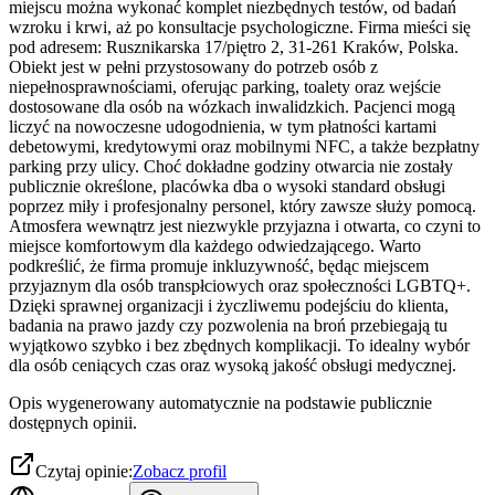
miejscu można wykonać komplet niezbędnych testów, od badań
wzroku i krwi, aż po konsultacje psychologiczne. Firma mieści się
pod adresem: Rusznikarska 17/piętro 2, 31-261 Kraków, Polska.
Obiekt jest w pełni przystosowany do potrzeb osób z
niepełnosprawnościami, oferując parking, toalety oraz wejście
dostosowane dla osób na wózkach inwalidzkich. Pacjenci mogą
liczyć na nowoczesne udogodnienia, w tym płatności kartami
debetowymi, kredytowymi oraz mobilnymi NFC, a także bezpłatny
parking przy ulicy. Choć dokładne godziny otwarcia nie zostały
publicznie określone, placówka dba o wysoki standard obsługi
poprzez miły i profesjonalny personel, który zawsze służy pomocą.
Atmosfera wewnątrz jest niezwykle przyjazna i otwarta, co czyni to
miejsce komfortowym dla każdego odwiedzającego. Warto
podkreślić, że firma promuje inkluzywność, będąc miejscem
przyjaznym dla osób transpłciowych oraz społeczności LGBTQ+.
Dzięki sprawnej organizacji i życzliwemu podejściu do klienta,
badania na prawo jazdy czy pozwolenia na broń przebiegają tu
wyjątkowo szybko i bez zbędnych komplikacji. To idealny wybór
dla osób ceniących czas oraz wysoką jakość obsługi medycznej.
Opis wygenerowany automatycznie na podstawie publicznie
dostępnych opinii.
Czytaj opinie:
Zobacz profil