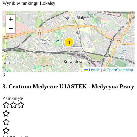
Wynik w rankingu Lokalsy
+
−
1
Leaflet
|
©
OpenStreetMap
3
3
.
Centrum Medyczne UJASTEK - Medycyna Pracy
Zamknięte