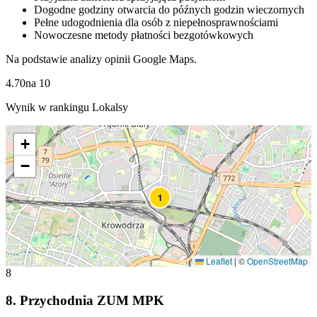
Dogodne godziny otwarcia do późnych godzin wieczornych
Pełne udogodnienia dla osób z niepełnosprawnościami
Nowoczesne metody płatności bezgotówkowych
Na podstawie analizy opinii Google Maps.
4.70
na
10
Wynik w rankingu Lokalsy
+
−
1
Leaflet
|
©
OpenStreetMap
8
8
.
Przychodnia ZUM MPK