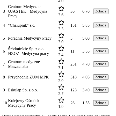
4.0
Centrum Medyczne
3
UJASTEK - Medycyna
36
6.70
Zobacz
3.6
Pracy
4
"Chałupnik" s.c.
151
5.85
Zobacz
3.3
5
Poradnia Medycyny Pracy
3
5.00
Zobacz
3.0
Śródmieście Sp. z o.o.
6
11
3.55
Zobacz
NZOZ. Medycyna pracy
2.4
Centrum medyczne
7
231
4.70
Zobacz
Maszachaba
3.1
8
Przychodnia ZUM MPK
318
4.05
Zobacz
2.9
9
Eskulap Sp. z o.o.
123
3.40
Zobacz
2.7
Kolejowy Ośrodek
10
26
1.55
Zobacz
Medycyny Pracy
1.9