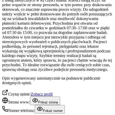
z usług medycznych w tej części miasta. Klienci mogą liczyć na
pełne wsparcie ze strony personelu, w tym pomoc przy drukowaniu
skierowań, co znacznie usprawnia proces wizyty. Do udogodnień
należy wejście w pełni dostosowane do potrzeb osób poruszających
się na wózkach inwalidzkich oraz możliwość dokonywania
płatności kartami debetowymi. Przychodnia jest otwarta od
poniedziałku do czwartku w godzinach 07:30–17:00 oraz w piątki
od 07:30 do 15:00, co pozwala na dogodne zaplanowanie badań.
Atmosfera w tym miejscu jest niezwykle przyjazna i odbiega od
stereotypowych wyobrażeń o publicznych placówkach. Pacjenci
podkreślają, że personel rejestracji, pielęgniarki oraz lekarze
wykazują się wyjątkową uprzejmością i profesjonalizmem podczas
każdego etapu wizyty. Szybkie terminy realizacji badań są
ogromnym atutem, który sprawia, że pacjenci chętnie wracają do tej
przychodni. To idealne rozwiązanie dla osób ceniących sobie czas,
sprawną obsługę oraz życzliwe podejście personelu medycznego.
Opis wygenerowany automatycznie na podstawie publicznie
dostępnych opinii.
Czytaj opinie:
Zobacz profil
Strona www:
Pokaż stronę
Numer telefonu:
Pokaż numer