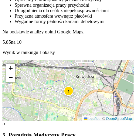
Sprawna organizacja pracy przychodni
Udogodnienia dla osób z niepełnosprawnościami
Przyjazna atmosfera wewnątrz placówki
Wygodne formy płatności kartami debetowymi
Na podstawie analizy opinii Google Maps.
5.85
na
10
Wynik w rankingu Lokalsy
+
−
1
Leaflet
|
©
OpenStreetMap
5
5
.
Poradnia Medycyny Pracy