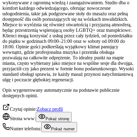
wykonywane z ogromną wiedzą i zaangażowaniem. Studio dba o
komfort każdego odwiedzającego, oferując nowoczesne
udogodnienia, takie jak podgrzewane stoły do masażu oraz pełną
dostępność dla osób poruszających się na wózkach inwalidzkich.
Miejsce to wyróżnia się również otwartością i przyjazną atmosferą,
będąc przestrzenią wspierającą osoby LGBTQ+ oraz transpłciowe.
Klienci mogą korzystać z usług przez cały tydzień, od poniedziałku
do piątku w godzinach 09:00–21:00 oraz w soboty od 09:00 do
18:00. Opinie gości podkreślają wyjątkowy klimat panujący
wewnątrz, gdzie profesjonalna muzyka i przemiła obsługa
pozwalają na całkowite odprężenie. To idealny punkt na mapie
miasta, często wybierany jako miejsce na wspólne sesje dla dwojga,
przyjaciół czy jako prezent w formie bonu podarunkowego. Wysoki
standard obsługi sprawia, że każdy masaż przynosi natychmiastową
ulgę i poczucie głębokiej regeneracji.
Opis wygenerowany automatycznie na podstawie publicznie
dostępnych opinii.
Czytaj opinie:
Zobacz profil
Strona www:
Pokaż stronę
Numer telefonu:
Pokaż numer