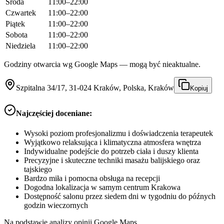
Środa
11:00–22:00
Czwartek
11:00–22:00
Piątek
11:00–22:00
Sobota
11:00–22:00
Niedziela
11:00–22:00
Godziny otwarcia wg Google Maps — mogą być nieaktualne.
Szpitalna 34/17, 31-024 Kraków, Polska, Kraków
Kopiuj
Najczęściej doceniane:
Wysoki poziom profesjonalizmu i doświadczenia terapeutek
Wyjątkowo relaksująca i klimatyczna atmosfera wnętrza
Indywidualne podejście do potrzeb ciała i duszy klienta
Precyzyjne i skuteczne techniki masażu balijskiego oraz
tajskiego
Bardzo miła i pomocna obsługa na recepcji
Dogodna lokalizacja w samym centrum Krakowa
Dostępność salonu przez siedem dni w tygodniu do późnych
godzin wieczornych
Na podstawie analizy opinii Google Maps.