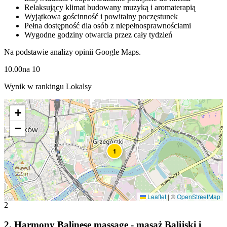
Relaksujący klimat budowany muzyką i aromaterapią
Wyjątkowa gościnność i powitalny poczęstunek
Pełna dostępność dla osób z niepełnosprawnościami
Wygodne godziny otwarcia przez cały tydzień
Na podstawie analizy opinii Google Maps.
10.00
na
10
Wynik w rankingu Lokalsy
+
−
1
Leaflet
|
©
OpenStreetMap
2
2
.
Harmony Balinese massage - masaż Balijski i