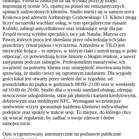
rankingu. Firma ta zasłużyła na tak wysoką pozycję dzięki
imponującej ocenie 5/5, opartej na ponad stu entuzjastycznych
opiniach zadowolonych klientów. Studio mieści się w samym sercu
Krakowa pod adresem Ambrożego Grabowskiego 13. Klienci mogą
liczyć na szeroki wachlarz usług, w tym specjalistyczne masaże
Kobido, zabiegi antycellulitowe oraz relaksujące sesje dla par.
Zespół tworzą wybitni specjaliści, tacy jak Natalia, Maryna czy
Paweł, których praca jest określana przez odwiedzających jako
prawdziwy rytuał piękna i wyciszenia. Atmosfera w TILO jest
niezwykle kojąca – to miejsce, w którym ciało i umysł mogą w pełni
odpocząć, co potwierdzają liczne historie o błogim relaksie, a nawet
zasypianiu podczas zabiegów. Profesjonalizm masażystów, ich
uważność na potrzeby klienta oraz umiejętność niwelowania bólu
sprawiają, że studio cieszy się ogromnym zaufaniem. Dla wygody
gości lokal jest otwarty przez siedem dni w tygodniu: od
poniedziałku do piątku w godzinach 08:00–21:00 oraz w weekendy
od 10:00 do 20:00. Studio dba o wysoki standard obsługi, oferując
nowoczesne udogodnienia, takie jak płatności kartami kredytowymi,
debetowymi oraz mobilnymi NFC. Wymagane wcześniejsze
umówienie wizyty gwarantuje każdemu klientowi indywidualne
podejście oraz spokój w trakcie sesji. To miejsce, do którego chce
się wracać regularnie, by zadbać o swoje zdrowie i dobre
samopoczucie.
Opis wygenerowany automatycznie na podstawie publicznie