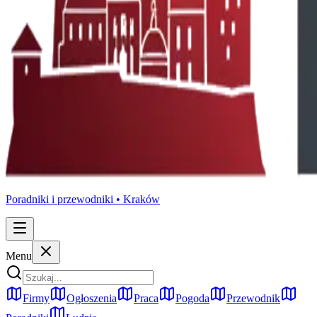
Poradniki i przewodniki •
Kraków
Menu
Firmy
Ogłoszenia
Praca
Pogoda
Przewodnik