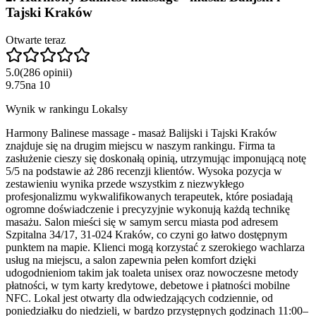
Tajski Kraków
Otwarte teraz
5.0
(
286
opinii
)
9.75
na
10
Wynik w rankingu Lokalsy
Harmony Balinese massage - masaż Balijski i Tajski Kraków
znajduje się na drugim miejscu w naszym rankingu. Firma ta
zasłużenie cieszy się doskonałą opinią, utrzymując imponującą notę
5/5 na podstawie aż 286 recenzji klientów. Wysoka pozycja w
zestawieniu wynika przede wszystkim z niezwykłego
profesjonalizmu wykwalifikowanych terapeutek, które posiadają
ogromne doświadczenie i precyzyjnie wykonują każdą technikę
masażu. Salon mieści się w samym sercu miasta pod adresem
Szpitalna 34/17, 31-024 Kraków, co czyni go łatwo dostępnym
punktem na mapie. Klienci mogą korzystać z szerokiego wachlarza
usług na miejscu, a salon zapewnia pełen komfort dzięki
udogodnieniom takim jak toaleta unisex oraz nowoczesne metody
płatności, w tym karty kredytowe, debetowe i płatności mobilne
NFC. Lokal jest otwarty dla odwiedzających codziennie, od
poniedziałku do niedzieli, w bardzo przystępnych godzinach 11:00–