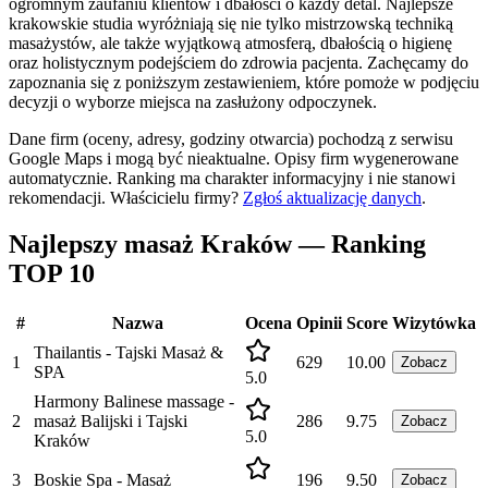
ogromnym zaufaniu klientów i dbałości o każdy detal. Najlepsze
krakowskie studia wyróżniają się nie tylko mistrzowską techniką
masażystów, ale także wyjątkową atmosferą, dbałością o higienę
oraz holistycznym podejściem do zdrowia pacjenta. Zachęcamy do
zapoznania się z poniższym zestawieniem, które pomoże w podjęciu
decyzji o wyborze miejsca na zasłużony odpoczynek.
Dane firm (oceny, adresy, godziny otwarcia) pochodzą z serwisu
Google Maps i mogą być nieaktualne. Opisy firm wygenerowane
automatycznie. Ranking ma charakter informacyjny i nie stanowi
rekomendacji.
Właścicielu firmy?
Zgłoś aktualizację danych
.
Najlepszy masaż Kraków — Ranking
TOP 10
#
Nazwa
Ocena
Opinii
Score
Wizytówka
Thailantis - Tajski Masaż &
1
629
10.00
Zobacz
SPA
5.0
Harmony Balinese massage -
2
masaż Balijski i Tajski
286
9.75
Zobacz
5.0
Kraków
3
Boskie Spa - Masaż
196
9.50
Zobacz