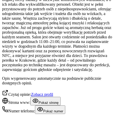
ich relaks dba wykwalifikowany personel. Obiekt jest w pełni
przystosowany do potrzeb osób z niepełnosprawnościami, oferując
udogodnienia takie jak wejście i toaleta dla osób na wózkach, a
także saunę. Wnętrza zachwycają stylem i dbałością o detale,
tworząc magiczną atmosferę pełną kojącej muzyki i relaksujących
zapachów. Już od progu goście witani są aromatyczną herbatą oraz
profesjonalną opieką, która obejmuje weryfikację potrzeb przed
każdym seansem. Salon jest otwarty codziennie od poniedziałku do
niedzieli w godzinach 11:00–21:00, co pozwala na zaplanowanie
wizyty w dogodnym dla każdego terminie. Płatności można
dokonywać kartami oraz za pomocą nowoczesnych rozwiązań
NFC, a miejsce jest przyjazne również dla dzieci. To prawdziwa
perełka w Krakowie, gdzie każdy detal – od powitalnego
poczęstunku po technikę masażu – jest dopracowany do perfekcji,
zapewniając gościom głębokie odprężenie i satysfakcję.
Opis wygenerowany automatycznie na podstawie publicznie
dostępnych opinii.
Czytaj opinie:
Zobacz profil
Strona www:
Pokaż stronę
Numer telefonu:
Pokaż numer