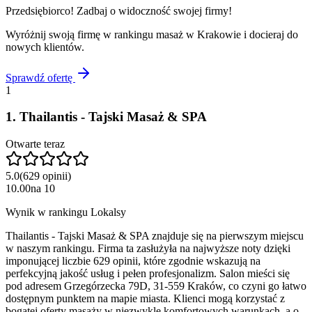
Przedsiębiorco! Zadbaj o widoczność swojej firmy!
Wyróżnij swoją firmę w rankingu
masaż
w
Krakowie
i docieraj do
nowych klientów.
Sprawdź ofertę
1
1
.
Thailantis - Tajski Masaż & SPA
Otwarte teraz
5.0
(
629
opinii
)
10.00
na
10
Wynik w rankingu Lokalsy
Thailantis - Tajski Masaż & SPA znajduje się na pierwszym miejscu
w naszym rankingu. Firma ta zasłużyła na najwyższe noty dzięki
imponującej liczbie 629 opinii, które zgodnie wskazują na
perfekcyjną jakość usług i pełen profesjonalizm. Salon mieści się
pod adresem Grzegórzecka 79D, 31-559 Kraków, co czyni go łatwo
dostępnym punktem na mapie miasta. Klienci mogą korzystać z
bogatej oferty masaży w niezwykle komfortowych warunkach, a o