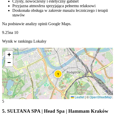
Czysty, nowoczesny i estetyczny gabinet
Przyjazna atmosfera sprzyjająca pełnemu relaksowi
Doskonała obsługa w zakresie masażu leczniczego i terapii
stawów
Na podstawie analizy opinii Google Maps.
9.25
na
10
Wynik w rankingu Lokalsy
+
−
1
Leaflet
|
©
OpenStreetMap
5
5
.
SULTANA SPA | Head Spa | Hammam Kraków