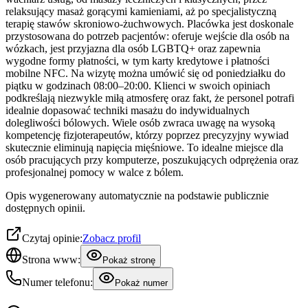
relaksujący masaż gorącymi kamieniami, aż po specjalistyczną
terapię stawów skroniowo-żuchwowych. Placówka jest doskonale
przystosowana do potrzeb pacjentów: oferuje wejście dla osób na
wózkach, jest przyjazna dla osób LGBTQ+ oraz zapewnia
wygodne formy płatności, w tym karty kredytowe i płatności
mobilne NFC. Na wizytę można umówić się od poniedziałku do
piątku w godzinach 08:00–20:00. Klienci w swoich opiniach
podkreślają niezwykle miłą atmosferę oraz fakt, że personel potrafi
idealnie dopasować techniki masażu do indywidualnych
dolegliwości bólowych. Wiele osób zwraca uwagę na wysoką
kompetencję fizjoterapeutów, którzy poprzez precyzyjny wywiad
skutecznie eliminują napięcia mięśniowe. To idealne miejsce dla
osób pracujących przy komputerze, poszukujących odprężenia oraz
profesjonalnej pomocy w walce z bólem.
Opis wygenerowany automatycznie na podstawie publicznie
dostępnych opinii.
Czytaj opinie:
Zobacz profil
Strona www:
Pokaż stronę
Numer telefonu:
Pokaż numer