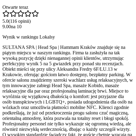
Otwarte teraz
5.0
(
116
opinii
)
9.00
na
10
Wynik w rankingu Lokalsy
SULTANA SPA | Head Spa | Hammam Kraków znajduje się na
piątym miejscu w naszym rankingu. Firma ta zasłużyła na tak
wysoką pozycję dzięki nienagannej opinii klientów, utrzymując
perfekcyjny wynik 5 na 5 gwiazdek przy ponad stu recenzjach.
Obiekt mieści się przy ulicy Aleksandra Fredry 6F/LU.13 w
Krakowie, oferując gościom łatwo dostępny, bezpłatny parking. W
ofercie salonu znajdziemy szeroki wachlarz usług relaksacyjnych, w
tym innowacyjne zabiegi Head Spa, masaże Kobido, masaże
relaksacyjne dla par oraz profesjonalną laminację brwi. Miejsce to
wyróżnia się wyjątkową dbałością o komfort: jest przyjazne dla
osób transpłciowych i LGBTQ+, posiada udogodnienia dla osób na
wózkach oraz umożliwia płatności mobilne NFC. Klienci zgodnie
podkreślają, że już od przekroczenia progu salonu czuć magiczną,
orientalną atmosferę, która pozwala na totalny reset i błogi spokój.
Profesjonalny personel nie tylko wykazuje się ogromną wiedzą, ale
również niezwykłą serdecznością, dbając o każdy szczegół wizyty.
O wysokim standardzie świadczy fakt, że goście chętnie wracają na