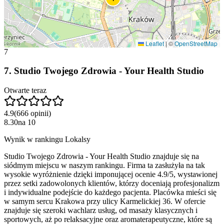
Leaflet
|
©
OpenStreetMap
7
7
.
Studio Twojego Zdrowia - Your Health Studio
Otwarte teraz
4.9
(
666
opinii
)
8.30
na
10
Wynik w rankingu Lokalsy
Studio Twojego Zdrowia - Your Health Studio znajduje się na
siódmym miejscu w naszym rankingu. Firma ta zasłużyła na tak
wysokie wyróżnienie dzięki imponującej ocenie 4.9/5, wystawionej
przez setki zadowolonych klientów, którzy doceniają profesjonalizm
i indywidualne podejście do każdego pacjenta. Placówka mieści się
w samym sercu Krakowa przy ulicy Karmelickiej 36. W ofercie
znajduje się szeroki wachlarz usług, od masaży klasycznych i
sportowych, aż po relaksacyjne oraz aromaterapeutyczne, które są