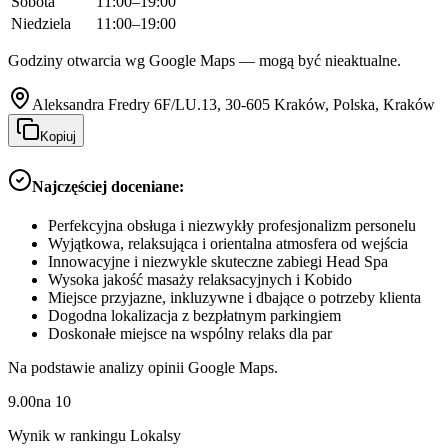
Sobota
11:00–19:00
Niedziela
11:00–19:00
Godziny otwarcia wg Google Maps — mogą być nieaktualne.
Aleksandra Fredry 6F/LU.13, 30-605 Kraków, Polska, Kraków
Kopiuj
Najczęściej doceniane:
Perfekcyjna obsługa i niezwykły profesjonalizm personelu
Wyjątkowa, relaksująca i orientalna atmosfera od wejścia
Innowacyjne i niezwykle skuteczne zabiegi Head Spa
Wysoka jakość masaży relaksacyjnych i Kobido
Miejsce przyjazne, inkluzywne i dbające o potrzeby klienta
Dogodna lokalizacja z bezpłatnym parkingiem
Doskonałe miejsce na wspólny relaks dla par
Na podstawie analizy opinii Google Maps.
9.00
na
10
Wynik w rankingu Lokalsy