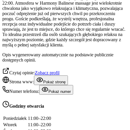
22:00. Atmosfera w Harmony Balinese massage jest wielokrotnie
chwalona jako wyjątkowo relaksująca i klimatyczna, pozwalająca
poczuć odprężenie już od pierwszych chwil po przekroczeniu
progu. Goście podkreślają, że wystrój wnętrza, profesjonalna
recepcja oraz indywidualne podejście do potrzeb ciała i duszy
sprawiają, że jest to miejsce, do którego chce się regularnie wracać.
To idealna przestrzeń dla osób szukających głębokiego relaksu na
najwyższym poziomie, gdzie każdy szczegół jest dopracowany z
myślą o pełnej satysfakcji klienta.
Opis wygenerowany automatycznie na podstawie publicznie
dostępnych opinii.
Czytaj opinie:
Zobacz profil
Strona www:
Pokaż stronę
Numer telefonu:
Pokaż numer
Godziny otwarcia
Poniedziałek
11:00–22:00
Wtorek
11:00–22:00