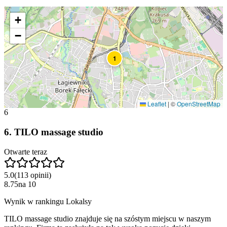
+
−
1
Leaflet
|
©
OpenStreetMap
6
6
.
TILO massage studio
Otwarte teraz
5.0
(
113
opinii
)
8.75
na
10
Wynik w rankingu Lokalsy
TILO massage studio znajduje się na szóstym miejscu w naszym