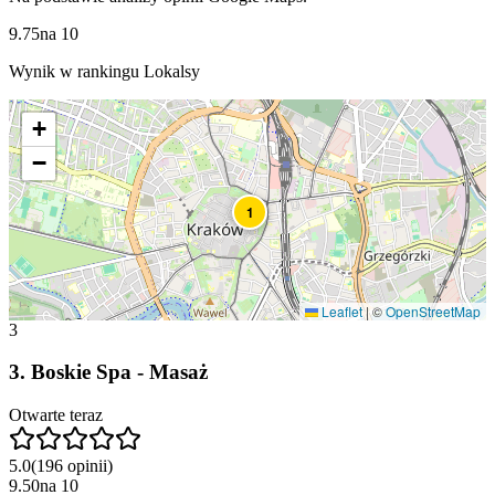
9.75
na
10
Wynik w rankingu Lokalsy
+
−
1
Leaflet
|
©
OpenStreetMap
3
3
.
Boskie Spa - Masaż
Otwarte teraz
5.0
(
196
opinii
)
9.50
na
10