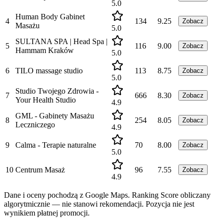
5.0
Human Body Gabinet
4
134
9.25
Zobacz
Masażu
5.0
SULTANA SPA | Head Spa |
5
116
9.00
Zobacz
Hammam Kraków
5.0
6
TILO massage studio
113
8.75
Zobacz
5.0
Studio Twojego Zdrowia -
7
666
8.30
Zobacz
Your Health Studio
4.9
GML - Gabinety Masażu
8
254
8.05
Zobacz
Leczniczego
4.9
9
Calma - Terapie naturalne
70
8.00
Zobacz
5.0
10
Centrum Masaż
96
7.55
Zobacz
4.9
Dane i oceny pochodzą z Google Maps. Ranking Score obliczany
algorytmicznie — nie stanowi rekomendacji. Pozycja nie jest
wynikiem płatnej promocji.