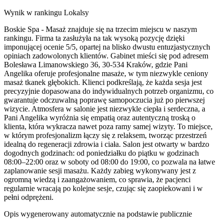
Wynik w rankingu Lokalsy
Boskie Spa - Masaż znajduje się na trzecim miejscu w naszym
rankingu. Firma ta zasłużyła na tak wysoką pozycję dzięki
imponującej ocenie 5/5, opartej na blisko dwustu entuzjastycznych
opiniach zadowolonych klientów. Gabinet mieści się pod adresem
Bolesława Limanowskiego 36, 30-534 Kraków, gdzie Pani
Angelika oferuje profesjonalne masaże, w tym niezwykle ceniony
masaż tkanek głębokich. Klienci podkreślają, że każda sesja jest
precyzyjnie dopasowana do indywidualnych potrzeb organizmu, co
gwarantuje odczuwalną poprawę samopoczucia już po pierwszej
wizycie. Atmosfera w salonie jest niezwykle ciepła i serdeczna, a
Pani Angelika wyróżnia się empatią oraz autentyczną troską o
klienta, która wykracza nawet poza ramy samej wizyty. To miejsce,
w którym profesjonalizm łączy się z relaksem, tworząc przestrzeń
idealną do regeneracji zdrowia i ciała. Salon jest otwarty w bardzo
dogodnych godzinach: od poniedziałku do piątku w godzinach
08:00–22:00 oraz w soboty od 08:00 do 19:00, co pozwala na łatwe
zaplanowanie sesji masażu. Każdy zabieg wykonywany jest z
ogromną wiedzą i zaangażowaniem, co sprawia, że pacjenci
regularnie wracają po kolejne sesje, czując się zaopiekowani i w
pełni odprężeni.
Opis wygenerowany automatycznie na podstawie publicznie