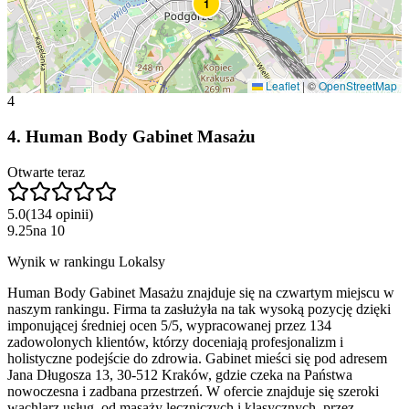
1
Leaflet
|
©
OpenStreetMap
4
4
.
Human Body Gabinet Masażu
Otwarte teraz
5.0
(
134
opinii
)
9.25
na
10
Wynik w rankingu Lokalsy
Human Body Gabinet Masażu znajduje się na czwartym miejscu w
naszym rankingu. Firma ta zasłużyła na tak wysoką pozycję dzięki
imponującej średniej ocen 5/5, wypracowanej przez 134
zadowolonych klientów, którzy doceniają profesjonalizm i
holistyczne podejście do zdrowia. Gabinet mieści się pod adresem
Jana Długosza 13, 30-512 Kraków, gdzie czeka na Państwa
nowoczesna i zadbana przestrzeń. W ofercie znajduje się szeroki
wachlarz usług, od masaży leczniczych i klasycznych, przez