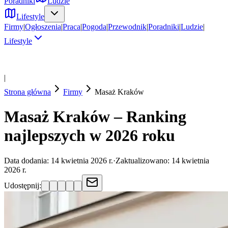
Poradniki
Ludzie
Lifestyle
Firmy
|
Ogłoszenia
|
Praca
|
Pogoda
|
Przewodnik
|
Poradniki
|
Ludzie
|
Lifestyle
|
Strona główna
Firmy
Masaż
Kraków
Masaż Kraków – Ranking
najlepszych w 2026 roku
Data dodania:
14 kwietnia 2026 r.
·
Zaktualizowano:
14 kwietnia
2026 r.
Udostępnij: