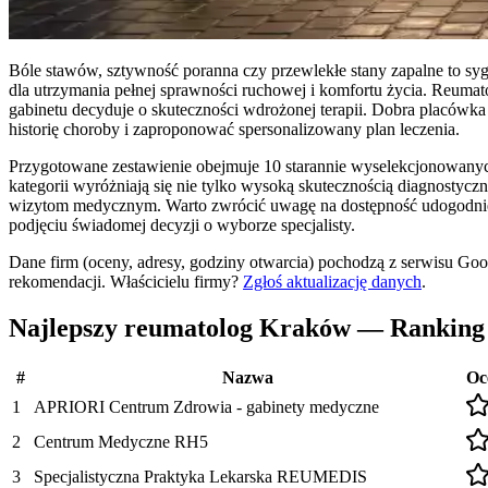
Bóle stawów, sztywność poranna czy przewlekłe stany zapalne to syg
dla utrzymania pełnej sprawności ruchowej i komfortu życia. Reumato
gabinetu decyduje o skuteczności wdrożonej terapii. Dobra placówka 
historię choroby i zaproponować spersonalizowany plan leczenia.
Przygotowane zestawienie obejmuje 10 starannie wyselekcjonowanych 
kategorii wyróżniają się nie tylko wysoką skutecznością diagnostycz
wizytom medycznym. Warto zwrócić uwagę na dostępność udogodnień 
podjęciu świadomej decyzji o wyborze specjalisty.
Dane firm (oceny, adresy, godziny otwarcia) pochodzą z serwisu Go
rekomendacji.
Właścicielu firmy?
Zgłoś aktualizację danych
.
Najlepszy reumatolog Kraków — Ranking
#
Nazwa
Oc
1
APRIORI Centrum Zdrowia - gabinety medyczne
2
Centrum Medyczne RH5
3
Specjalistyczna Praktyka Lekarska REUMEDIS