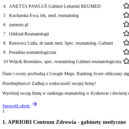
4
ANETTA PAWLUŚ Gabinet Lekarski REUMED
5
Kucharska Ewa, lek. med. reumatolog
6
zamenis pl
7
Oddział Reumatologii
8
Rutowicz Lidia, dr nauk med. Spec. reumatolog. Gabinet
9
Poradnia reumatologiczna
10
Wójcik Bronisław, spec. reumatolog Gabinet reumatologiczny
Dane i oceny pochodzą z Google Maps. Ranking Score obliczany algo
Przedsiębiorco! Zadbaj o widoczność swojej firmy!
Wyróżnij swoją firmę w rankingu
reumatolog
w
Krakowie
i docieraj
Sprawdź ofertę
1
1
.
APRIORI Centrum Zdrowia - gabinety medyczne