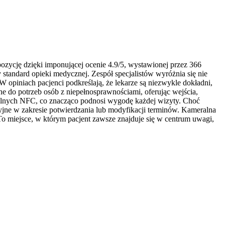
zycję dzięki imponującej ocenie 4.9/5, wystawionej przez 366
tandard opieki medycznej. Zespół specjalistów wyróżnia się nie
opiniach pacjenci podkreślają, że lekarze są niezwykle dokładni,
ne do potrzeb osób z niepełnosprawnościami, oferując wejścia,
obilnych NFC, co znacząco podnosi wygodę każdej wizyty. Choć
jne w zakresie potwierdzania lub modyfikacji terminów. Kameralna
To miejsce, w którym pacjent zawsze znajduje się w centrum uwagi,