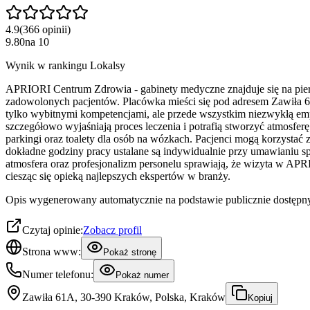
4.9
(
366
opinii
)
9.80
na
10
Wynik w rankingu Lokalsy
APRIORI Centrum Zdrowia - gabinety medyczne znajduje się na pierw
zadowolonych pacjentów. Placówka mieści się pod adresem Zawiła 61
tylko wybitnymi kompetencjami, ale przede wszystkim niezwykłą emp
szczegółowo wyjaśniają proces leczenia i potrafią stworzyć atmosfer
parkingi oraz toalety dla osób na wózkach. Pacjenci mogą korzysta
dokładne godziny pracy ustalane są indywidualnie przy umawianiu s
atmosfera oraz profesjonalizm personelu sprawiają, że wizyta w APR
ciesząc się opieką najlepszych ekspertów w branży.
Opis wygenerowany automatycznie na podstawie publicznie dostępny
Czytaj opinie:
Zobacz profil
Strona www:
Pokaż stronę
Numer telefonu:
Pokaż numer
Zawiła 61A, 30-390 Kraków, Polska, Kraków
Kopiuj