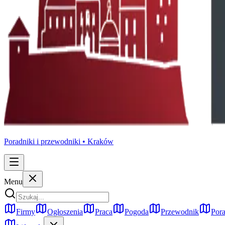
Poradniki i przewodniki •
Kraków
Menu
Firmy
Ogłoszenia
Praca
Pogoda
Przewodnik
Pora