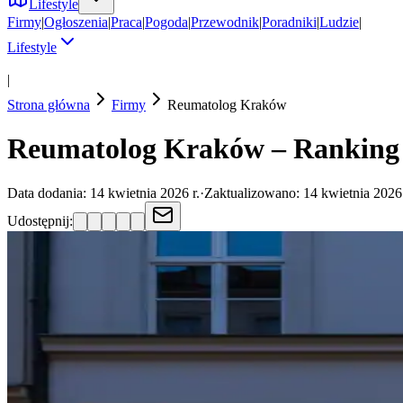
Lifestyle
Firmy
|
Ogłoszenia
|
Praca
|
Pogoda
|
Przewodnik
|
Poradniki
|
Ludzie
|
Lifestyle
|
Strona główna
Firmy
Reumatolog
Kraków
Reumatolog Kraków – Ranking 
Data dodania:
14 kwietnia 2026 r.
·
Zaktualizowano:
14 kwietnia 2026 
Udostępnij: