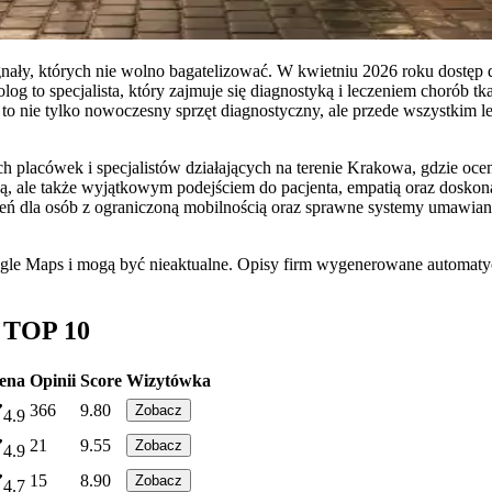
nały, których nie wolno bagatelizować. W kwietniu 2026 roku dostęp 
log to specjalista, który zajmuje się diagnostyką i leczeniem chorób 
to nie tylko nowoczesny sprzęt diagnostyczny, ale przede wszystkim l
placówek i specjalistów działających na terenie Krakowa, gdzie oceny
ną, ale także wyjątkowym podejściem do pacjenta, empatią oraz doskona
dla osób z ograniczoną mobilnością oraz sprawne systemy umawiania
ogle Maps i mogą być nieaktualne. Opisy firm wygenerowane automatyc
 TOP 10
ena
Opinii
Score
Wizytówka
366
9.80
Zobacz
4.9
21
9.55
Zobacz
4.9
15
8.90
Zobacz
4.7