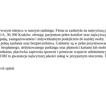
szym miejscu w naszym rankingu. Firma ta zasłużyła na najwyższą po
A, 30-390 Kraków, oferując pacjentom pełen komfort oraz najwyższy s
atią, zaangażowaniem i indywidualnym podejściem do każdej osoby. W 
ę pełną zaufania oraz bezpieczeństwa. Gabinety są w pełni przystosowa
ć z bezpłatnego, dedykowanego parkingu oraz płatności kartami lub m
potkania, placówka zapewnia sprawne i pomocne wsparcie administracy
IORI to gwarancja najwyższej jakości usług w przyjaznym otoczeniu. 
ch opinii.