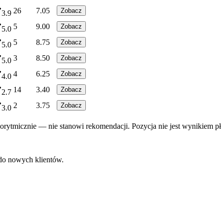
26
7.05
Zobacz
3.9
5
9.00
Zobacz
5.0
5
8.75
Zobacz
5.0
3
8.50
Zobacz
5.0
4
6.25
Zobacz
4.0
14
3.40
Zobacz
2.7
2
3.75
Zobacz
3.0
rytmicznie — nie stanowi rekomendacji. Pozycja nie jest wynikiem pł
 do nowych klientów.