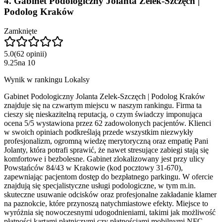
4
.
Gabinet Podologiczny Jolanta Zelek-Szczęch |
Podolog Kraków
Zamknięte
5.0
(
62
opinii
)
9.25
na
10
Wynik w rankingu Lokalsy
Gabinet Podologiczny Jolanta Zelek-Szczęch | Podolog Kraków
znajduje się na czwartym miejscu w naszym rankingu. Firma ta
cieszy się nieskazitelną reputacją, o czym świadczy imponująca
ocena 5/5 wystawiona przez 62 zadowolonych pacjentów. Klienci
w swoich opiniach podkreślają przede wszystkim niezwykły
profesjonalizm, ogromną wiedzę merytoryczną oraz empatię Pani
Jolanty, która potrafi sprawić, że nawet stresujące zabiegi stają się
komfortowe i bezbolesne. Gabinet zlokalizowany jest przy ulicy
Powstańców 84/43 w Krakowie (kod pocztowy 31-670),
zapewniając pacjentom dostęp do bezpłatnego parkingu. W ofercie
znajdują się specjalistyczne usługi podologiczne, w tym m.in.
skuteczne usuwanie odcisków oraz profesjonalne zakładanie klamer
na paznokcie, które przynoszą natychmiastowe efekty. Miejsce to
wyróżnia się nowoczesnymi udogodnieniami, takimi jak możliwość
płatności kartami płatniczymi czy płatnościami mobilnymi NFC.