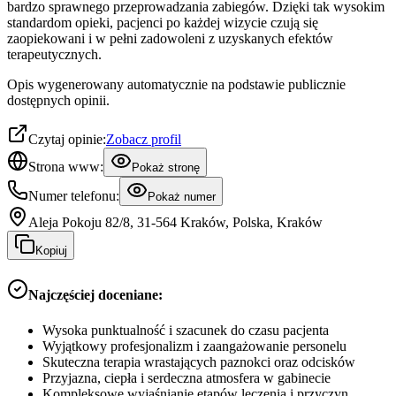
bardzo sprawnego przeprowadzania zabiegów. Dzięki tak wysokim
standardom opieki, pacjenci po każdej wizycie czują się
zaopiekowani i w pełni zadowoleni z uzyskanych efektów
terapeutycznych.
Opis wygenerowany automatycznie na podstawie publicznie
dostępnych opinii.
Czytaj opinie:
Zobacz profil
Strona www:
Pokaż stronę
Numer telefonu:
Pokaż numer
Aleja Pokoju 82/8, 31-564 Kraków, Polska, Kraków
Kopiuj
Najczęściej doceniane:
Wysoka punktualność i szacunek do czasu pacjenta
Wyjątkowy profesjonalizm i zaangażowanie personelu
Skuteczna terapia wrastających paznokci oraz odcisków
Przyjazna, ciepła i serdeczna atmosfera w gabinecie
Kompleksowe wyjaśnianie etapów leczenia i przyczyn