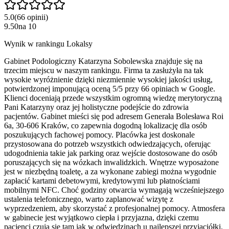
5.0
(
66
opinii
)
9.50
na
10
Wynik w rankingu Lokalsy
Gabinet Podologiczny Katarzyna Sobolewska znajduje się na
trzecim miejscu w naszym rankingu. Firma ta zasłużyła na tak
wysokie wyróżnienie dzięki niezmiennie wysokiej jakości usług,
potwierdzonej imponującą oceną 5/5 przy 66 opiniach w Google.
Klienci doceniają przede wszystkim ogromną wiedzę merytoryczną
Pani Katarzyny oraz jej holistyczne podejście do zdrowia
pacjentów. Gabinet mieści się pod adresem Generała Bolesława Roi
6a, 30-606 Kraków, co zapewnia dogodną lokalizację dla osób
poszukujących fachowej pomocy. Placówka jest doskonale
przystosowana do potrzeb wszystkich odwiedzających, oferując
udogodnienia takie jak parking oraz wejście dostosowane do osób
poruszających się na wózkach inwalidzkich. Wnętrze wyposażone
jest w niezbędną toaletę, a za wykonane zabiegi można wygodnie
zapłacić kartami debetowymi, kredytowymi lub płatnościami
mobilnymi NFC. Choć godziny otwarcia wymagają wcześniejszego
ustalenia telefonicznego, warto zaplanować wizytę z
wyprzedzeniem, aby skorzystać z profesjonalnej pomocy. Atmosfera
w gabinecie jest wyjątkowo ciepła i przyjazna, dzięki czemu
pacjenci czują się tam jak w odwiedzinach u najlepszej przyjaciółki.