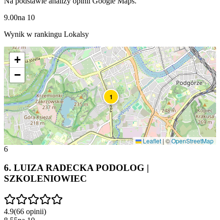
Na podstawie analizy opinii Google Maps.
9.00
na
10
Wynik w rankingu Lokalsy
+
−
1
Leaflet
|
©
OpenStreetMap
6
6
.
LUIZA RADECKA PODOLOG |
SZKOLENIOWIEC
4.9
(
66
opinii
)