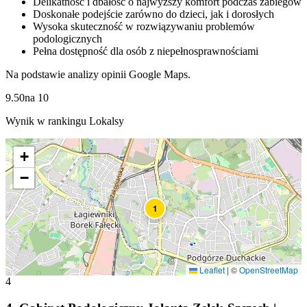
Delikatność i dbałość o najwyższy komfort podczas zabiegów
Doskonałe podejście zarówno do dzieci, jak i dorosłych
Wysoka skuteczność w rozwiązywaniu problemów
podologicznych
Pełna dostępność dla osób z niepełnosprawnościami
Na podstawie analizy opinii Google Maps.
9.50
na
10
Wynik w rankingu Lokalsy
+
−
1
Leaflet
|
©
OpenStreetMap
4