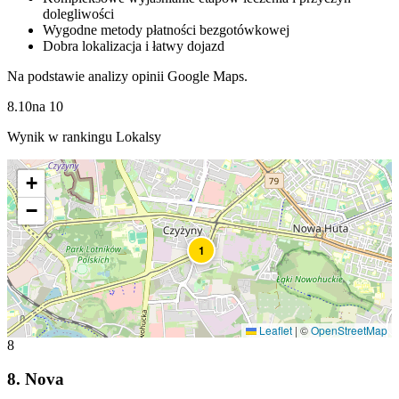
dolegliwości
Wygodne metody płatności bezgotówkowej
Dobra lokalizacja i łatwy dojazd
Na podstawie analizy opinii Google Maps.
8.10
na
10
Wynik w rankingu Lokalsy
+
−
1
Leaflet
|
©
OpenStreetMap
8
8
.
Nova