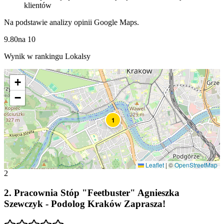
klientów
Na podstawie analizy opinii Google Maps.
9.80
na
10
Wynik w rankingu Lokalsy
+
−
1
Leaflet
|
©
OpenStreetMap
2
2
.
Pracownia Stóp "Feetbuster" Agnieszka
Szewczyk - Podolog Kraków Zaprasza!