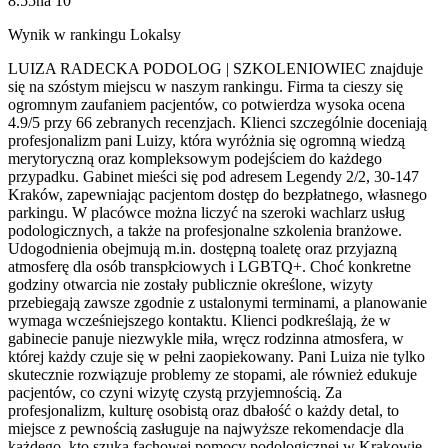
8.55
na
10
Wynik w rankingu Lokalsy
LUIZA RADECKA PODOLOG | SZKOLENIOWIEC znajduje
się na szóstym miejscu w naszym rankingu. Firma ta cieszy się
ogromnym zaufaniem pacjentów, co potwierdza wysoka ocena
4.9/5 przy 66 zebranych recenzjach. Klienci szczególnie doceniają
profesjonalizm pani Luizy, która wyróżnia się ogromną wiedzą
merytoryczną oraz kompleksowym podejściem do każdego
przypadku. Gabinet mieści się pod adresem Legendy 2/2, 30-147
Kraków, zapewniając pacjentom dostęp do bezpłatnego, własnego
parkingu. W placówce można liczyć na szeroki wachlarz usług
podologicznych, a także na profesjonalne szkolenia branżowe.
Udogodnienia obejmują m.in. dostępną toaletę oraz przyjazną
atmosferę dla osób transpłciowych i LGBTQ+. Choć konkretne
godziny otwarcia nie zostały publicznie określone, wizyty
przebiegają zawsze zgodnie z ustalonymi terminami, a planowanie
wymaga wcześniejszego kontaktu. Klienci podkreślają, że w
gabinecie panuje niezwykle miła, wręcz rodzinna atmosfera, w
której każdy czuje się w pełni zaopiekowany. Pani Luiza nie tylko
skutecznie rozwiązuje problemy ze stopami, ale również edukuje
pacjentów, co czyni wizytę czystą przyjemnością. Za
profesjonalizm, kulturę osobistą oraz dbałość o każdy detal, to
miejsce z pewnością zasługuje na najwyższe rekomendacje dla
każdego, kto szuka fachowej pomocy podologicznej w Krakowie.