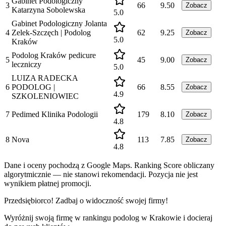
Gabinet Podologiczny
3
66
9.50
Zobacz
Katarzyna Sobolewska
5.0
Gabinet Podologiczny Jolanta
4
Zelek-Szczęch | Podolog
62
9.25
Zobacz
5.0
Kraków
Podolog Kraków pedicure
5
45
9.00
Zobacz
leczniczy
5.0
LUIZA RADECKA
6
PODOLOG |
66
8.55
Zobacz
4.9
SZKOLENIOWIEC
7
Pedimed Klinika Podologii
179
8.10
Zobacz
4.8
8
Nova
113
7.85
Zobacz
4.8
Dane i oceny pochodzą z Google Maps. Ranking Score obliczany
algorytmicznie — nie stanowi rekomendacji. Pozycja nie jest
wynikiem płatnej promocji.
Przedsiębiorco! Zadbaj o widoczność swojej firmy!
Wyróżnij swoją firmę w rankingu
podolog
w
Krakowie
i docieraj