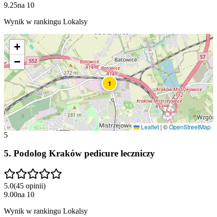
9.25
na
10
Wynik w rankingu Lokalsy
+
−
1
Leaflet
|
©
OpenStreetMap
5
5
.
Podolog Kraków pedicure leczniczy
5.0
(
45
opinii
)
9.00
na
10
Wynik w rankingu Lokalsy