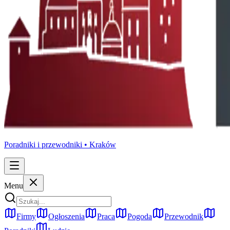
Poradniki i przewodniki •
Kraków
Menu
Firmy
Ogłoszenia
Praca
Pogoda
Przewodnik