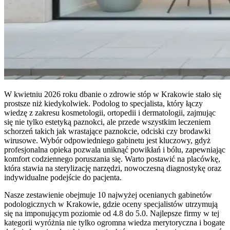
W kwietniu 2026 roku dbanie o zdrowie stóp w Krakowie stało się
prostsze niż kiedykolwiek. Podolog to specjalista, który łączy
wiedzę z zakresu kosmetologii, ortopedii i dermatologii, zajmując
się nie tylko estetyką paznokci, ale przede wszystkim leczeniem
schorzeń takich jak wrastające paznokcie, odciski czy brodawki
wirusowe. Wybór odpowiedniego gabinetu jest kluczowy, gdyż
profesjonalna opieka pozwala uniknąć powikłań i bólu, zapewniając
komfort codziennego poruszania się. Warto postawić na placówkę,
która stawia na sterylizację narzędzi, nowoczesną diagnostykę oraz
indywidualne podejście do pacjenta.
Nasze zestawienie obejmuje 10 najwyżej ocenianych gabinetów
podologicznych w Krakowie, gdzie oceny specjalistów utrzymują
się na imponującym poziomie od 4.8 do 5.0. Najlepsze firmy w tej
kategorii wyróżnia nie tylko ogromna wiedza merytoryczna i bogate