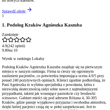
do nowych klientów.
Sprawdź ofertę
1
1
.
Podolog Kraków Agnieszka Kaszuba
Zamknięte
4.9
(
242
opinii
)
9.80
na
10
Wynik w rankingu Lokalsy
Podolog Kraków Agnieszka Kaszuba znajduje się na pierwszym
miejscu w naszym rankingu. Firma ta cieszy się ogromnym
zaufaniem pacjentów, co potwierdza imponująca ocena 4.9/5 przy
ponad 240 pozytywnych opiniach. Klienci zgodnie podkreślają, że
Pani Agnieszka to wybitna specjalistka z powołania, która z
niezwykłą skutecznością radzi sobie nawet z najtrudniejszymi
przypadkami, takimi jak wrastające paznokcie czy brodawki
wirusowe. Gabinet mieści się pod adresem Różana 4, 30-305
Kraków, gdzie panuje wyjątkowo przyjazna i swobodna atmosfera,
dzięki której pacjenci czują się w pełni zaopiekowani. Jest to