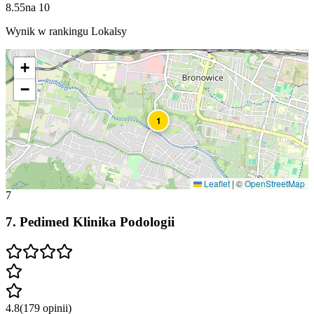
8.55
na
10
Wynik w rankingu Lokalsy
+
−
1
Leaflet
|
©
OpenStreetMap
7
7
.
Pedimed Klinika Podologii
4.8
(
179
opinii
)