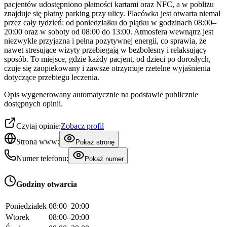
pacjentów udostępniono płatności kartami oraz NFC, a w pobliżu
znajduje się płatny parking przy ulicy. Placówka jest otwarta niemal
przez cały tydzień: od poniedziałku do piątku w godzinach 08:00–
20:00 oraz w soboty od 08:00 do 13:00. Atmosfera wewnątrz jest
niezwykle przyjazna i pełna pozytywnej energii, co sprawia, że
nawet stresujące wizyty przebiegają w bezbolesny i relaksujący
sposób. To miejsce, gdzie każdy pacjent, od dzieci po dorosłych,
czuje się zaopiekowany i zawsze otrzymuje rzetelne wyjaśnienia
dotyczące przebiegu leczenia.
Opis wygenerowany automatycznie na podstawie publicznie
dostępnych opinii.
Czytaj opinie:
Zobacz profil
Strona www:
Pokaż stronę
Numer telefonu:
Pokaż numer
Godziny otwarcia
Poniedziałek
08:00–20:00
Wtorek
08:00–20:00