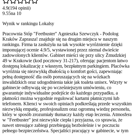
4.9
(
194
opinii
)
9.55
na
10
Wynik w rankingu Lokalsy
Pracownia Stóp "Feetbuster" Agnieszka Szewczyk - Podolog
Kraków Zaprasza! znajduje się na drugim miejscu w naszym
rankingu. Firma ta zasłużyła na tak wysokie wyróżnienie dzięki
imponującej ocenie 4.9/5, wystawionej przez niemal dwieście
zadowolonych klientów. Gabinet mieści się przy ulicy Żmudzkiej
49 w Krakowie (kod pocztowy 31-217), oferując pacjentom łatwo
dostępną lokalizację z własnym, bezpłatnym parkingiem. Placówka
wyróżnia się niezwykłą dbałością o komfort gości, zapewniając
pełną dostępność dla osób poruszających się na wózkach
inwalidzkich oraz udogodnienia takie jak toaleta unisex. Wizyty w
gabinecie odbywają się po wcześniejszym umówieniu, co
gwarantuje indywidualne podejście do każdego przypadku, a
płatności można wygodnie regulować kartami płatniczymi lub
telefonem. Klienci w swoich opiniach podkreślają przede wszystkim
niezwykłą empatię, profesjonalizm oraz ogromną wiedzę personelu,
który w sposób zrozumiały tłumaczy każdy etap leczenia. Atmosfera
w "Feetbuster" jest niezwykle ciepła i przyjazna, co sprawia, że
nawet stresujące zabiegi przebiegają bezboleśnie i w poczuciu
pełnego bezpieczeństwa. Specjaliści pracujący w gabinecie, w tym