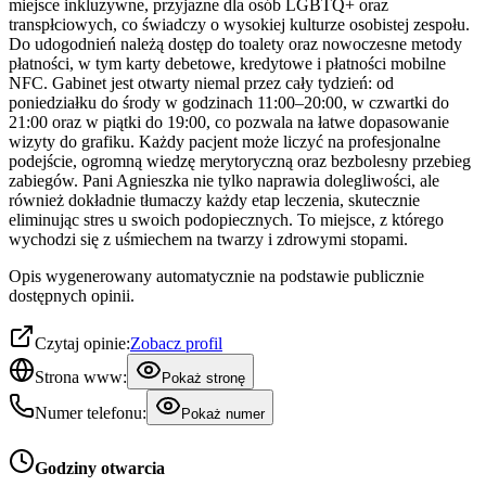
miejsce inkluzywne, przyjazne dla osób LGBTQ+ oraz
transpłciowych, co świadczy o wysokiej kulturze osobistej zespołu.
Do udogodnień należą dostęp do toalety oraz nowoczesne metody
płatności, w tym karty debetowe, kredytowe i płatności mobilne
NFC. Gabinet jest otwarty niemal przez cały tydzień: od
poniedziałku do środy w godzinach 11:00–20:00, w czwartki do
21:00 oraz w piątki do 19:00, co pozwala na łatwe dopasowanie
wizyty do grafiku. Każdy pacjent może liczyć na profesjonalne
podejście, ogromną wiedzę merytoryczną oraz bezbolesny przebieg
zabiegów. Pani Agnieszka nie tylko naprawia dolegliwości, ale
również dokładnie tłumaczy każdy etap leczenia, skutecznie
eliminując stres u swoich podopiecznych. To miejsce, z którego
wychodzi się z uśmiechem na twarzy i zdrowymi stopami.
Opis wygenerowany automatycznie na podstawie publicznie
dostępnych opinii.
Czytaj opinie:
Zobacz profil
Strona www:
Pokaż stronę
Numer telefonu:
Pokaż numer
Godziny otwarcia