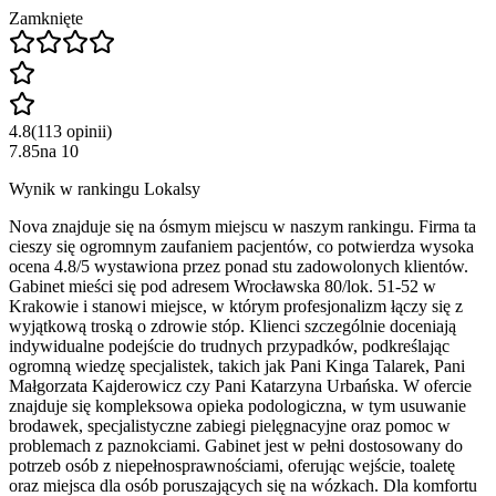
Zamknięte
4.8
(
113
opinii
)
7.85
na
10
Wynik w rankingu Lokalsy
Nova znajduje się na ósmym miejscu w naszym rankingu. Firma ta
cieszy się ogromnym zaufaniem pacjentów, co potwierdza wysoka
ocena 4.8/5 wystawiona przez ponad stu zadowolonych klientów.
Gabinet mieści się pod adresem Wrocławska 80/lok. 51-52 w
Krakowie i stanowi miejsce, w którym profesjonalizm łączy się z
wyjątkową troską o zdrowie stóp. Klienci szczególnie doceniają
indywidualne podejście do trudnych przypadków, podkreślając
ogromną wiedzę specjalistek, takich jak Pani Kinga Talarek, Pani
Małgorzata Kajderowicz czy Pani Katarzyna Urbańska. W ofercie
znajduje się kompleksowa opieka podologiczna, w tym usuwanie
brodawek, specjalistyczne zabiegi pielęgnacyjne oraz pomoc w
problemach z paznokciami. Gabinet jest w pełni dostosowany do
potrzeb osób z niepełnosprawnościami, oferując wejście, toaletę
oraz miejsca dla osób poruszających się na wózkach. Dla komfortu