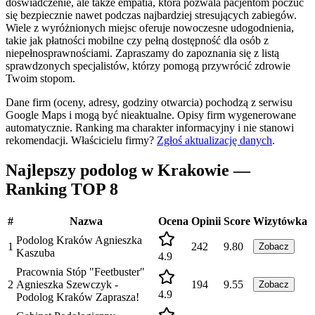
doświadczenie, ale także empatia, która pozwala pacjentom poczuć
się bezpiecznie nawet podczas najbardziej stresujących zabiegów.
Wiele z wyróżnionych miejsc oferuje nowoczesne udogodnienia,
takie jak płatności mobilne czy pełną dostępność dla osób z
niepełnosprawnościami. Zapraszamy do zapoznania się z listą
sprawdzonych specjalistów, którzy pomogą przywrócić zdrowie
Twoim stopom.
Dane firm (oceny, adresy, godziny otwarcia) pochodzą z serwisu
Google Maps i mogą być nieaktualne. Opisy firm wygenerowane
automatycznie. Ranking ma charakter informacyjny i nie stanowi
rekomendacji.
Właścicielu firmy?
Zgłoś aktualizację danych
.
Najlepszy podolog w Krakowie —
Ranking TOP 8
#
Nazwa
Ocena
Opinii
Score
Wizytówka
Podolog Kraków Agnieszka
1
242
9.80
Zobacz
Kaszuba
4.9
Pracownia Stóp "Feetbuster"
2
Agnieszka Szewczyk -
194
9.55
Zobacz
4.9
Podolog Kraków Zaprasza!