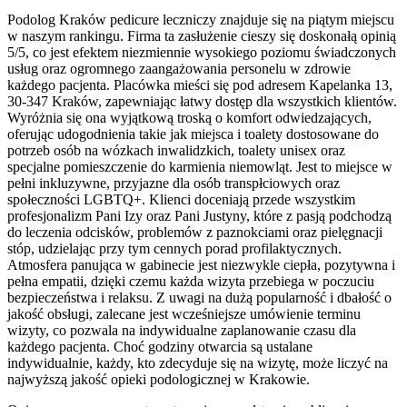
Podolog Kraków pedicure leczniczy znajduje się na piątym miejscu
w naszym rankingu. Firma ta zasłużenie cieszy się doskonałą opinią
5/5, co jest efektem niezmiennie wysokiego poziomu świadczonych
usług oraz ogromnego zaangażowania personelu w zdrowie
każdego pacjenta. Placówka mieści się pod adresem Kapelanka 13,
30-347 Kraków, zapewniając łatwy dostęp dla wszystkich klientów.
Wyróżnia się ona wyjątkową troską o komfort odwiedzających,
oferując udogodnienia takie jak miejsca i toalety dostosowane do
potrzeb osób na wózkach inwalidzkich, toalety unisex oraz
specjalne pomieszczenie do karmienia niemowląt. Jest to miejsce w
pełni inkluzywne, przyjazne dla osób transpłciowych oraz
społeczności LGBTQ+. Klienci doceniają przede wszystkim
profesjonalizm Pani Izy oraz Pani Justyny, które z pasją podchodzą
do leczenia odcisków, problemów z paznokciami oraz pielęgnacji
stóp, udzielając przy tym cennych porad profilaktycznych.
Atmosfera panująca w gabinecie jest niezwykle ciepła, pozytywna i
pełna empatii, dzięki czemu każda wizyta przebiega w poczuciu
bezpieczeństwa i relaksu. Z uwagi na dużą popularność i dbałość o
jakość obsługi, zalecane jest wcześniejsze umówienie terminu
wizyty, co pozwala na indywidualne zaplanowanie czasu dla
każdego pacjenta. Choć godziny otwarcia są ustalane
indywidualnie, każdy, kto zdecyduje się na wizytę, może liczyć na
najwyższą jakość opieki podologicznej w Krakowie.