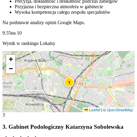
Precyzja, dokładność i delikatność podczas zabiegów
Przyjazna i bezpieczna atmosfera w gabinecie
Wysoka kompetencja całego zespołu specjalistów
Na podstawie analizy opinii Google Maps.
9.55
na
10
Wynik w rankingu Lokalsy
+
−
1
Leaflet
|
©
OpenStreetMap
3
3
.
Gabinet Podologiczny Katarzyna Sobolewska