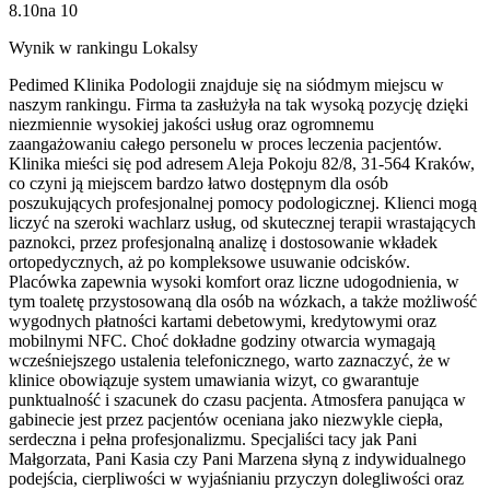
8.10
na
10
Wynik w rankingu Lokalsy
Pedimed Klinika Podologii znajduje się na siódmym miejscu w
naszym rankingu. Firma ta zasłużyła na tak wysoką pozycję dzięki
niezmiennie wysokiej jakości usług oraz ogromnemu
zaangażowaniu całego personelu w proces leczenia pacjentów.
Klinika mieści się pod adresem Aleja Pokoju 82/8, 31-564 Kraków,
co czyni ją miejscem bardzo łatwo dostępnym dla osób
poszukujących profesjonalnej pomocy podologicznej. Klienci mogą
liczyć na szeroki wachlarz usług, od skutecznej terapii wrastających
paznokci, przez profesjonalną analizę i dostosowanie wkładek
ortopedycznych, aż po kompleksowe usuwanie odcisków.
Placówka zapewnia wysoki komfort oraz liczne udogodnienia, w
tym toaletę przystosowaną dla osób na wózkach, a także możliwość
wygodnych płatności kartami debetowymi, kredytowymi oraz
mobilnymi NFC. Choć dokładne godziny otwarcia wymagają
wcześniejszego ustalenia telefonicznego, warto zaznaczyć, że w
klinice obowiązuje system umawiania wizyt, co gwarantuje
punktualność i szacunek do czasu pacjenta. Atmosfera panująca w
gabinecie jest przez pacjentów oceniana jako niezwykle ciepła,
serdeczna i pełna profesjonalizmu. Specjaliści tacy jak Pani
Małgorzata, Pani Kasia czy Pani Marzena słyną z indywidualnego
podejścia, cierpliwości w wyjaśnianiu przyczyn dolegliwości oraz