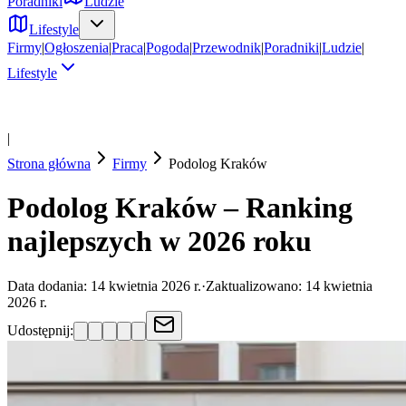
Poradniki
Ludzie
Lifestyle
Firmy
|
Ogłoszenia
|
Praca
|
Pogoda
|
Przewodnik
|
Poradniki
|
Ludzie
|
Lifestyle
|
Strona główna
Firmy
Podolog
Kraków
Podolog Kraków – Ranking
najlepszych w 2026 roku
Data dodania:
14 kwietnia 2026 r.
·
Zaktualizowano:
14 kwietnia
2026 r.
Udostępnij: