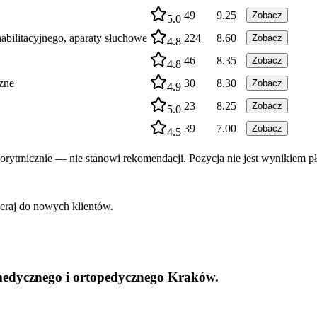
49
9.25
Zobacz
5.0
ilitacyjnego, aparaty słuchowe
224
8.60
Zobacz
4.8
46
8.35
Zobacz
4.8
zne
30
8.30
Zobacz
4.9
23
8.25
Zobacz
5.0
39
7.00
Zobacz
4.5
rytmicznie — nie stanowi rekomendacji. Pozycja nie jest wynikiem pł
ieraj do nowych klientów.
edycznego i ortopedycznego Kraków.