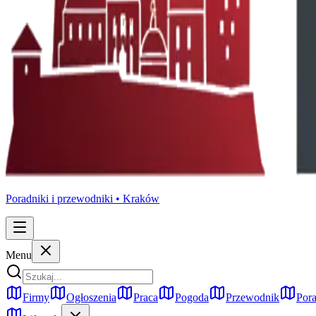
Poradniki i przewodniki •
Kraków
Menu
Firmy
Ogłoszenia
Praca
Pogoda
Przewodnik
Pora