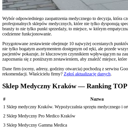
Wybór odpowiedniego zaopatrzenia medycznego to decyzja, która częs
profesjonalnych sklepów medycznych, które nie tylko dysponują spe
branży to nie tylko punkt sprzedaży, to miejsce, w którym empatyc
codzienne funkcjonowanie.
Przygotowane zestawienie obejmuje 10 najwyżej ocenianych punktów 
nie tylko bogatym asortymentem dostępnym od ręki, ale przede wszy
pacjentów pokazuje, że kluczowym czynnikiem wpływającym na zaufani
zapoznania się z poniższym zestawieniem, aby znaleźć miejsce, któr
Dane firm (oceny, adresy, godziny otwarcia) pochodzą z serwisu Go
rekomendacji.
Właścicielu firmy?
Zgłoś aktualizację danych
.
Sklep Medyczny Kraków — Ranking TOP
#
Nazwa
1
Sklep medyczny Kraków. Wypożyczalnia sprzętu medycznego i o
2
Sklep Medyczny Pro Medico Kraków
3
Sklep Medyczny Gamma Medica