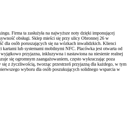
gu. Firma ta zasłużyła na najwyższe noty dzięki imponującej
ywność obsługi. Sklep mieści się przy ulicy Obronnej 26 w
ć dla osób poruszających się na wózkach inwalidzkich. Klienci
ci kartami lub systemami mobilnymi NFC. Placówka jest otwarta od
yjątkowo przyjazna, inkluzywna i nastawiona na niesienie realnej
azuje się ogromnym zaangażowaniem, często wykraczając poza
się z życzliwością, tworząc przestrzeń przyjazną dla każdego, w tym
t pierwszego wyboru dla osób poszukujących solidnego wsparcia w