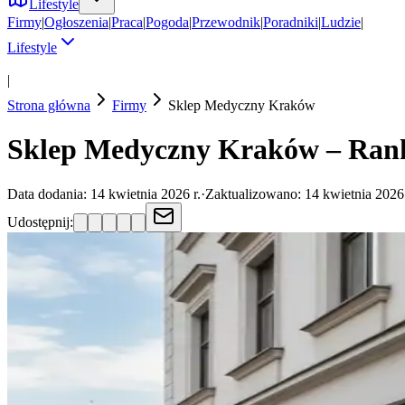
Lifestyle
Firmy
|
Ogłoszenia
|
Praca
|
Pogoda
|
Przewodnik
|
Poradniki
|
Ludzie
|
Lifestyle
|
Strona główna
Firmy
Sklep Medyczny
Kraków
Sklep Medyczny Kraków – Rank
Data dodania:
14 kwietnia 2026 r.
·
Zaktualizowano:
14 kwietnia 2026 
Udostępnij: