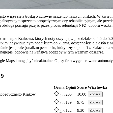
to wiąże się z troską o zdrowie nasze lub naszych bliskich. W kwietn
cjalistycznym sprzętem ortopedycznym czy rehabilitacyjnym, ale prze
zna obsługa pomaga przejść przez proces refundacji NFZ, doboru wózk
na mapie Krakowa, których noty oscylują w przedziale od 4,5 do 5,0 
stkim indywidualnym podejściem do klienta, dostępnością dla osób z n
e jest profesjonalizm personelu, który często potrafi zdziałać cuda
e najlepiej odpowie na Państwa potrzeby w tym ważnym obszarze.
ogle Maps i mogą być nieaktualne. Opisy firm wygenerowane automatyc
 9
Ocena
Opinii
Score
Wizytówka
rtopedycznego Kraków.
205
10.00
Zobacz
5.0
139
9.75
Zobacz
5.0
122
9.30
Zobacz
4.9