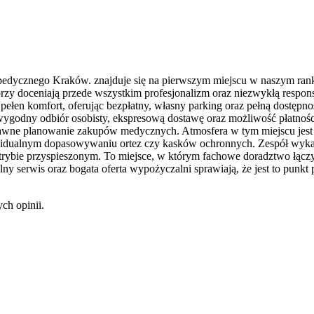
dycznego Kraków. znajduje się na pierwszym miejscu w naszym rankin
zy doceniają przede wszystkim profesjonalizm oraz niezwykłą respons
en komfort, oferując bezpłatny, własny parking oraz pełną dostępnoś
 wygodny odbiór osobisty, ekspresową dostawę oraz możliwość płatnoś
awne planowanie zakupów medycznych. Atmosfera w tym miejscu jest w
dywidualnym dopasowywaniu ortez czy kasków ochronnych. Zespół wyk
rybie przyspieszonym. To miejsce, w którym fachowe doradztwo łączy 
ny serwis oraz bogata oferta wypożyczalni sprawiają, że jest to punk
ch opinii.