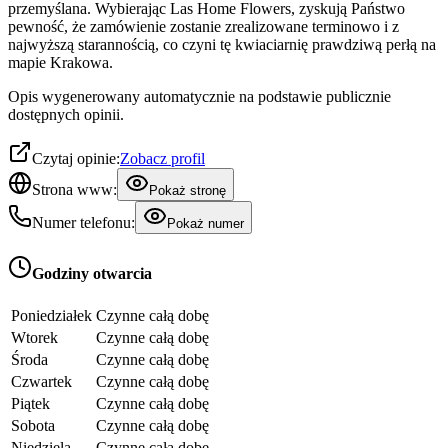
przemyślana. Wybierając Las Home Flowers, zyskują Państwo
pewność, że zamówienie zostanie zrealizowane terminowo i z
najwyższą starannością, co czyni tę kwiaciarnię prawdziwą perłą na
mapie Krakowa.
Opis wygenerowany automatycznie na podstawie publicznie
dostępnych opinii.
Czytaj opinie:
Zobacz profil
Strona www:
Pokaż stronę
Numer telefonu:
Pokaż numer
Godziny otwarcia
Poniedziałek
Czynne całą dobę
Wtorek
Czynne całą dobę
Środa
Czynne całą dobę
Czwartek
Czynne całą dobę
Piątek
Czynne całą dobę
Sobota
Czynne całą dobę
Niedziela
Czynne całą dobę