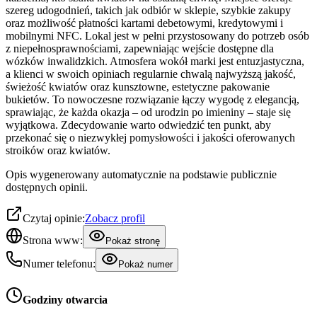
szereg udogodnień, takich jak odbiór w sklepie, szybkie zakupy
oraz możliwość płatności kartami debetowymi, kredytowymi i
mobilnymi NFC. Lokal jest w pełni przystosowany do potrzeb osób
z niepełnosprawnościami, zapewniając wejście dostępne dla
wózków inwalidzkich. Atmosfera wokół marki jest entuzjastyczna,
a klienci w swoich opiniach regularnie chwalą najwyższą jakość,
świeżość kwiatów oraz kunsztowne, estetyczne pakowanie
bukietów. To nowoczesne rozwiązanie łączy wygodę z elegancją,
sprawiając, że każda okazja – od urodzin po imieniny – staje się
wyjątkowa. Zdecydowanie warto odwiedzić ten punkt, aby
przekonać się o niezwykłej pomysłowości i jakości oferowanych
stroików oraz kwiatów.
Opis wygenerowany automatycznie na podstawie publicznie
dostępnych opinii.
Czytaj opinie:
Zobacz profil
Strona www:
Pokaż stronę
Numer telefonu:
Pokaż numer
Godziny otwarcia