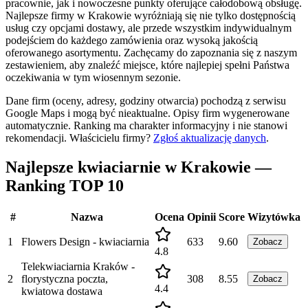
pracownie, jak i nowoczesne punkty oferujące całodobową obsługę.
Najlepsze firmy w Krakowie wyróżniają się nie tylko dostępnością
usług czy opcjami dostawy, ale przede wszystkim indywidualnym
podejściem do każdego zamówienia oraz wysoką jakością
oferowanego asortymentu. Zachęcamy do zapoznania się z naszym
zestawieniem, aby znaleźć miejsce, które najlepiej spełni Państwa
oczekiwania w tym wiosennym sezonie.
Dane firm (oceny, adresy, godziny otwarcia) pochodzą z serwisu
Google Maps i mogą być nieaktualne. Opisy firm wygenerowane
automatycznie. Ranking ma charakter informacyjny i nie stanowi
rekomendacji.
Właścicielu firmy?
Zgłoś aktualizację danych
.
Najlepsze kwiaciarnie w Krakowie —
Ranking TOP 10
#
Nazwa
Ocena
Opinii
Score
Wizytówka
1
Flowers Design - kwiaciarnia
633
9.60
Zobacz
4.8
Telekwiaciarnia Kraków -
2
florystyczna poczta,
308
8.55
Zobacz
4.4
kwiatowa dostawa