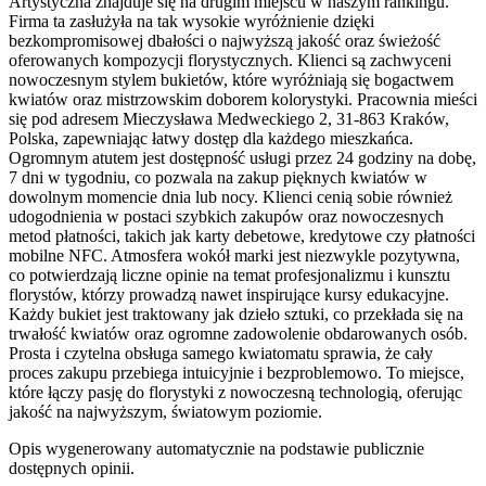
Artystyczna znajduje się na drugim miejscu w naszym rankingu.
Firma ta zasłużyła na tak wysokie wyróżnienie dzięki
bezkompromisowej dbałości o najwyższą jakość oraz świeżość
oferowanych kompozycji florystycznych. Klienci są zachwyceni
nowoczesnym stylem bukietów, które wyróżniają się bogactwem
kwiatów oraz mistrzowskim doborem kolorystyki. Pracownia mieści
się pod adresem Mieczysława Medweckiego 2, 31-863 Kraków,
Polska, zapewniając łatwy dostęp dla każdego mieszkańca.
Ogromnym atutem jest dostępność usługi przez 24 godziny na dobę,
7 dni w tygodniu, co pozwala na zakup pięknych kwiatów w
dowolnym momencie dnia lub nocy. Klienci cenią sobie również
udogodnienia w postaci szybkich zakupów oraz nowoczesnych
metod płatności, takich jak karty debetowe, kredytowe czy płatności
mobilne NFC. Atmosfera wokół marki jest niezwykle pozytywna,
co potwierdzają liczne opinie na temat profesjonalizmu i kunsztu
florystów, którzy prowadzą nawet inspirujące kursy edukacyjne.
Każdy bukiet jest traktowany jak dzieło sztuki, co przekłada się na
trwałość kwiatów oraz ogromne zadowolenie obdarowanych osób.
Prosta i czytelna obsługa samego kwiatomatu sprawia, że cały
proces zakupu przebiega intuicyjnie i bezproblemowo. To miejsce,
które łączy pasję do florystyki z nowoczesną technologią, oferując
jakość na najwyższym, światowym poziomie.
Opis wygenerowany automatycznie na podstawie publicznie
dostępnych opinii.