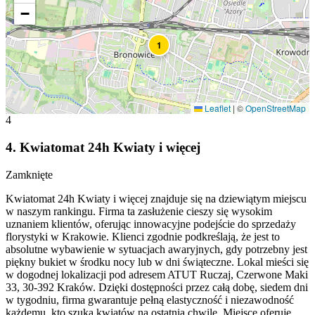
−
1
Leaflet
|
©
OpenStreetMap
4
4
.
Kwiatomat 24h Kwiaty i więcej
Zamknięte
Kwiatomat 24h Kwiaty i więcej znajduje się na dziewiątym miejscu
w naszym rankingu. Firma ta zasłużenie cieszy się wysokim
uznaniem klientów, oferując innowacyjne podejście do sprzedaży
florystyki w Krakowie. Klienci zgodnie podkreślają, że jest to
absolutne wybawienie w sytuacjach awaryjnych, gdy potrzebny jest
piękny bukiet w środku nocy lub w dni świąteczne. Lokal mieści się
w dogodnej lokalizacji pod adresem ATUT Ruczaj, Czerwone Maki
33, 30-392 Kraków. Dzięki dostępności przez całą dobę, siedem dni
w tygodniu, firma gwarantuje pełną elastyczność i niezawodność
każdemu, kto szuka kwiatów na ostatnią chwilę. Miejsce oferuje