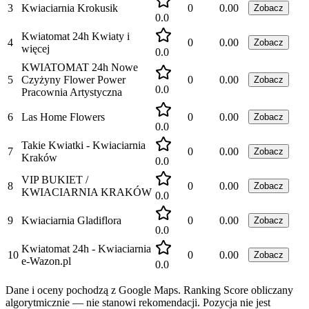
3
Kwiaciarnia Krokusik
0
0.00
Zobacz
0.0
Kwiatomat 24h Kwiaty i
4
0
0.00
Zobacz
więcej
0.0
KWIATOMAT 24h Nowe
5
Czyżyny Flower Power
0
0.00
Zobacz
0.0
Pracownia Artystyczna
6
Las Home Flowers
0
0.00
Zobacz
0.0
Takie Kwiatki - Kwiaciarnia
7
0
0.00
Zobacz
Kraków
0.0
VIP BUKIET /
8
0
0.00
Zobacz
KWIACIARNIA KRAKÓW
0.0
9
Kwiaciarnia Gladiflora
0
0.00
Zobacz
0.0
Kwiatomat 24h - Kwiaciarnia
10
0
0.00
Zobacz
e-Wazon.pl
0.0
Dane i oceny pochodzą z Google Maps. Ranking Score obliczany
algorytmicznie — nie stanowi rekomendacji. Pozycja nie jest