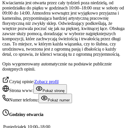
Kwiaciarnia jest otwarta przez cały tydzień poza niedzielą, od
poniedziałku do piątku w godzinach 10:00–18:00 oraz w soboty od
09:00 do 14:00. Atmosfera wewnątrz jest wyjątkowo przyjazna i
kameralna, przypominająca bardziej artystyczną pracownię
florystyczną niż zwykły sklep. Odwiedzający podkreślają, że
wnętrze pozwala poczuć się jak na pięknej, kwitnącej łące. Obsługa
zawsze służy pomocą, doradzając w wyborze najpiękniejszych
kompozycji, które zachwycają świeżością i trwałością przez długi
czas. To miejsce, w którym każda wiązanka, czy to ślubna, czy
urodzinowa, tworzona jest z ogromną pasją i dbałością o każdy
detal, co sprawia, że klienci wracają tu z ogromną przyjemnością.
Opis wygenerowany automatycznie na podstawie publicznie
dostępnych opinii.
Czytaj opinie:
Zobacz profil
Strona www:
Pokaż stronę
Numer telefonu:
Pokaż numer
Godziny otwarcia
Poniedziałek
10:00–18:00