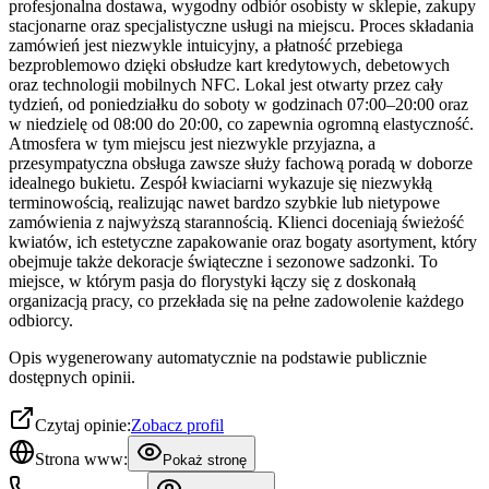
profesjonalna dostawa, wygodny odbiór osobisty w sklepie, zakupy
stacjonarne oraz specjalistyczne usługi na miejscu. Proces składania
zamówień jest niezwykle intuicyjny, a płatność przebiega
bezproblemowo dzięki obsłudze kart kredytowych, debetowych
oraz technologii mobilnych NFC. Lokal jest otwarty przez cały
tydzień, od poniedziałku do soboty w godzinach 07:00–20:00 oraz
w niedzielę od 08:00 do 20:00, co zapewnia ogromną elastyczność.
Atmosfera w tym miejscu jest niezwykle przyjazna, a
przesympatyczna obsługa zawsze służy fachową poradą w doborze
idealnego bukietu. Zespół kwiaciarni wykazuje się niezwykłą
terminowością, realizując nawet bardzo szybkie lub nietypowe
zamówienia z najwyższą starannością. Klienci doceniają świeżość
kwiatów, ich estetyczne zapakowanie oraz bogaty asortyment, który
obejmuje także dekoracje świąteczne i sezonowe sadzonki. To
miejsce, w którym pasja do florystyki łączy się z doskonałą
organizacją pracy, co przekłada się na pełne zadowolenie każdego
odbiorcy.
Opis wygenerowany automatycznie na podstawie publicznie
dostępnych opinii.
Czytaj opinie:
Zobacz profil
Strona www:
Pokaż stronę