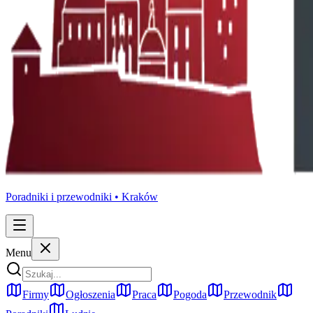
Poradniki i przewodniki •
Kraków
Menu
Firmy
Ogłoszenia
Praca
Pogoda
Przewodnik