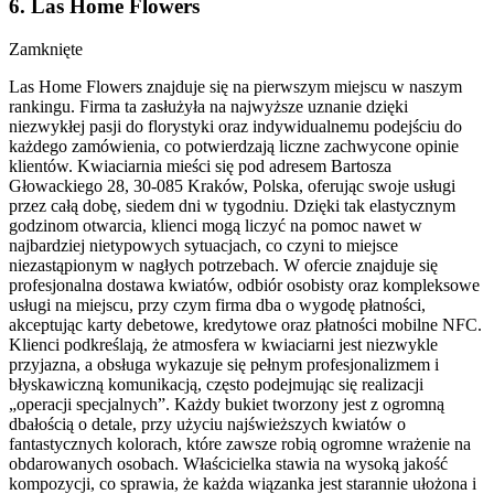
6
.
Las Home Flowers
Zamknięte
Las Home Flowers znajduje się na pierwszym miejscu w naszym
rankingu. Firma ta zasłużyła na najwyższe uznanie dzięki
niezwykłej pasji do florystyki oraz indywidualnemu podejściu do
każdego zamówienia, co potwierdzają liczne zachwycone opinie
klientów. Kwiaciarnia mieści się pod adresem Bartosza
Głowackiego 28, 30-085 Kraków, Polska, oferując swoje usługi
przez całą dobę, siedem dni w tygodniu. Dzięki tak elastycznym
godzinom otwarcia, klienci mogą liczyć na pomoc nawet w
najbardziej nietypowych sytuacjach, co czyni to miejsce
niezastąpionym w nagłych potrzebach. W ofercie znajduje się
profesjonalna dostawa kwiatów, odbiór osobisty oraz kompleksowe
usługi na miejscu, przy czym firma dba o wygodę płatności,
akceptując karty debetowe, kredytowe oraz płatności mobilne NFC.
Klienci podkreślają, że atmosfera w kwiaciarni jest niezwykle
przyjazna, a obsługa wykazuje się pełnym profesjonalizmem i
błyskawiczną komunikacją, często podejmując się realizacji
„operacji specjalnych”. Każdy bukiet tworzony jest z ogromną
dbałością o detale, przy użyciu najświeższych kwiatów o
fantastycznych kolorach, które zawsze robią ogromne wrażenie na
obdarowanych osobach. Właścicielka stawia na wysoką jakość
kompozycji, co sprawia, że każda wiązanka jest starannie ułożona i