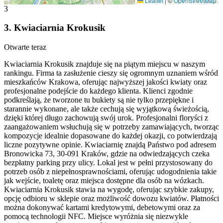
Leaflet
|
©
OpenStreetMap
3
3
.
Kwiaciarnia Krokusik
Otwarte teraz
Kwiaciarnia Krokusik znajduje się na piątym miejscu w naszym
rankingu. Firma ta zasłużenie cieszy się ogromnym uznaniem wśród
mieszkańców Krakowa, oferując najwyższej jakości kwiaty oraz
profesjonalne podejście do każdego klienta. Klienci zgodnie
podkreślają, że tworzone tu bukiety są nie tylko przepiękne i
starannie wykonane, ale także cechują się wyjątkową świeżością,
dzięki której długo zachowują swój urok. Profesjonalni floryści z
zaangażowaniem wsłuchują się w potrzeby zamawiających, tworząc
kompozycje idealnie dopasowane do każdej okazji, co potwierdzają
liczne pozytywne opinie. Kwiaciarnię znajdą Państwo pod adresem
Bronowicka 73, 30-091 Kraków, gdzie na odwiedzających czeka
bezpłatny parking przy ulicy. Lokal jest w pełni przystosowany do
potrzeb osób z niepełnosprawnościami, oferując udogodnienia takie
jak wejście, toaletę oraz miejsca dostępne dla osób na wózkach.
Kwiaciarnia Krokusik stawia na wygodę, oferując szybkie zakupy,
opcję odbioru w sklepie oraz możliwość dowozu kwiatów. Płatności
można dokonywać kartami kredytowymi, debetowymi oraz za
pomocą technologii NFC. Miejsce wyróżnia się niezwykle