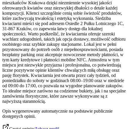
mieszkańców Krakowa dzięki niezmiennie wysokiej jakości
oferowanych kwiatów oraz niezwykłej dbałości o detale każdej
kompozycji. Klienci szczególnie cenią sobie świeżość produktów,
które zachwycają trwałością i estetyką wykonania. Siedziba
kwiaciarni mieści się pod adresem Osiedle 2 Pułku Lotniczego 1C,
31-867 Kraków, co zapewnia łatwy dostęp dla lokalnej
społeczności. Warto podkreślić, że kwiaciarnia oferuje szeroki
wachlarz udogodnień, takich jak opcja dostawy, możliwość odbioru
osobistego oraz szybkie zakupy stacjonarne. Lokal jest w pełni
przystosowany do potrzeb osób z niepełnosprawnościami, posiada
bezpłatny parking oraz akceptuje nowoczesne metody płatności, w
tym karty kredytowe i płatności mobilne NFC. Atmosfera w tym
miejscu jest niezwykle przyjazna i profesjonalna, co potwierdzają
liczne pozytywne opinie klientów chwalących miłą obsługę oraz
pasję florystek. Kwiaciarnia jest otwarta przez cały tydzień, od
poniedziałku do soboty w godzinach 08:00–19:00 oraz w niedziele
od 09:00 do 17:00, co pozwala na wygodne planowanie zakupów.
To idealne miejsce zarówno na codzienne bukiety, jak i na specjalne
zamówienia florystyczne, które zawsze wykonywane są z
najwyższą starannością.
Opis wygenerowany automatycznie na podstawie publicznie
dostępnych opinii.
Czytaj opinie:
Zobacz profil