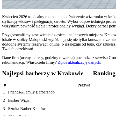
Kwiecień 2026 to idealny moment na odświeżenie wizerunku w krakows
stylizacją włosów i pielęgnacją zarostu. Wybór odpowiedniego profes
wszystkim pewność siebie i profesjonalny wygląd. Dobry barber potra
Przygotowaliśmy zestawienie dziesięciu najlepszych miejsc w Krakow
lokale w stolicy Małopolski wyróżniają się nie tylko kunsztem rzemi
dogodne systemy rezerwacji online. Niezależnie od tego, czy szukasz 
Twoich oczekiwań.
Dane firm (oceny, adresy, godziny otwarcia) pochodzą z serwisu Go
rekomendacji.
Właścicielu firmy?
Zgłoś aktualizację danych
.
Najlepsi barberzy w Krakowie — Rankin
#
Nazwa
1
Friends&Family Barbershop
2
Barber Wizja
3
Sztuka Barber Kraków