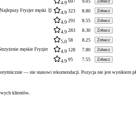
697
9.05
Zobacz
4.9
lepszy Fryzjer męski 🥇
323
8.80
Zobacz
4.9
291
8.55
Zobacz
4.9
283
8.30
Zobacz
4.9
58
8.25
Zobacz
5.0
zyżenie męskie Fryzjer
128
7.80
Zobacz
4.9
95
7.55
Zobacz
4.9
rytmicznie — nie stanowi rekomendacji. Pozycja nie jest wynikiem pł
owych klientów.