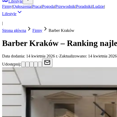
Lifestyle
Firmy
|
Ogłoszenia
|
Praca
|
Pogoda
|
Przewodnik
|
Poradniki
|
Ludzie
|
Lifestyle
|
Strona główna
Firmy
Barber
Kraków
Barber Kraków – Ranking najle
Data dodania:
14 kwietnia 2026 r.
·
Zaktualizowano:
14 kwietnia 2026 
Udostępnij: