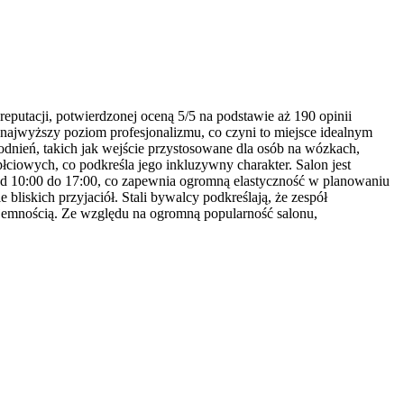
reputacji, potwierdzonej oceną 5/5 na podstawie aż 190 opinii
ajwyższy poziom profesjonalizmu, co czyni to miejsce idealnym
odnień, takich jak wejście przystosowane dla osób na wózkach,
płciowych, co podkreśla jego inkluzywny charakter. Salon jest
 od 10:00 do 17:00, co zapewnia ogromną elastyczność w planowaniu
liskich przyjaciół. Stali bywalcy podkreślają, że zespół
yjemnością. Ze względu na ogromną popularność salonu,