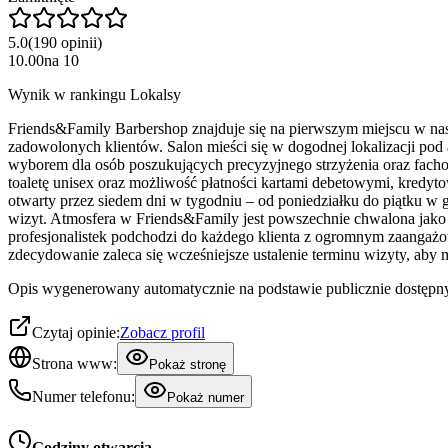
5.0
(
190
opinii
)
10.00
na
10
Wynik w rankingu Lokalsy
Friends&Family Barbershop znajduje się na pierwszym miejscu w naszy
zadowolonych klientów. Salon mieści się w dogodnej lokalizacji p
wyborem dla osób poszukujących precyzyjnego strzyżenia oraz fachow
toaletę unisex oraz możliwość płatności kartami debetowymi, kredyto
otwarty przez siedem dni w tygodniu – od poniedziałku do piątku w
wizyt. Atmosfera w Friends&Family jest powszechnie chwalona jako wy
profesjonalistek podchodzi do każdego klienta z ogromnym zaangażow
zdecydowanie zaleca się wcześniejsze ustalenie terminu wizyty, aby m
Opis wygenerowany automatycznie na podstawie publicznie dostępny
Czytaj opinie:
Zobacz profil
Strona www:
Pokaż stronę
Numer telefonu:
Pokaż numer
Godziny otwarcia