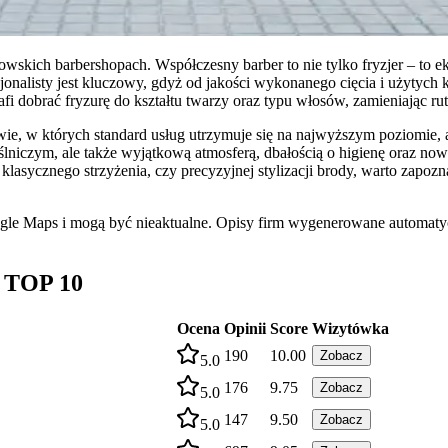
kich barbershopach. Współczesny barber to nie tylko fryzjer – to eks
jonalisty jest kluczowy, gdyż od jakości wykonanego cięcia i użytych
fi dobrać fryzurę do kształtu twarzy oraz typu włosów, zamieniając r
ie, w których standard usług utrzymuje się na najwyższym poziomie, a
eślniczym, ale także wyjątkową atmosferą, dbałością o higienę oraz no
klasycznego strzyżenia, czy precyzyjnej stylizacji brody, warto zapozna
ogle Maps i mogą być nieaktualne. Opisy firm wygenerowane automatyc
g TOP 10
Ocena
Opinii
Score
Wizytówka
190
10.00
Zobacz
5.0
176
9.75
Zobacz
5.0
147
9.50
Zobacz
5.0