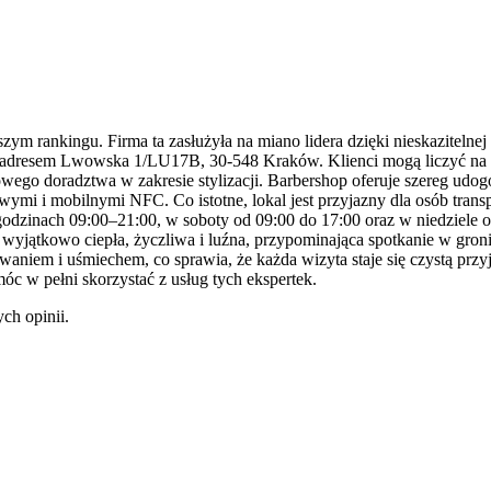
m rankingu. Firma ta zasłużyła na miano lidera dzięki nieskazitelnej 
od adresem Lwowska 1/LU17B, 30-548 Kraków. Klienci mogą liczyć na n
ego doradztwa w zakresie stylizacji. Barbershop oferuje szereg udog
wymi i mobilnymi NFC. Co istotne, lokal jest przyjazny dla osób trans
 godzinach 09:00–21:00, w soboty od 09:00 do 17:00 oraz w niedziele
jątkowo ciepła, życzliwa i luźna, przypominająca spotkanie w gronie b
aniem i uśmiechem, co sprawia, że każda wizyta staje się czystą prz
óc w pełni skorzystać z usług tych ekspertek.
ch opinii.