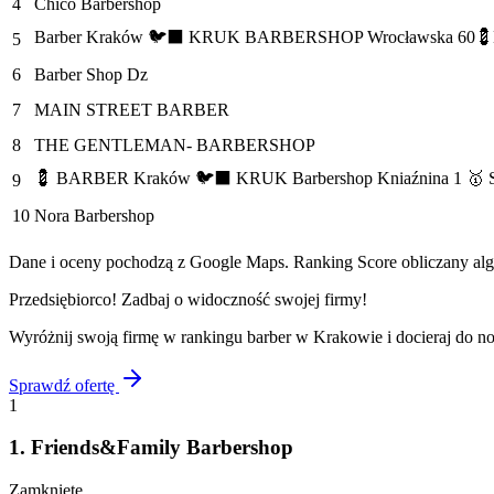
4
Chico Barbershop
Barber Kraków 🐦‍⬛ KRUK BARBERSHOP Wrocławska 60💈Naj
5
6
Barber Shop Dz
7
MAIN STREET BARBER
8
THE GENTLEMAN- BARBERSHOP
💈 BARBER Kraków 🐦‍⬛ KRUK Barbershop Kniaźnina 1 🥇 Str
9
10
Nora Barbershop
Dane i oceny pochodzą z Google Maps. Ranking Score obliczany algo
Przedsiębiorco! Zadbaj o widoczność swojej firmy!
Wyróżnij swoją firmę w rankingu
barber
w
Krakowie
i docieraj do n
Sprawdź ofertę
1
1
.
Friends&Family Barbershop
Zamknięte