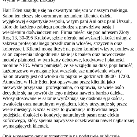
Hair Eden znajduje się na czwartym miejscu w naszym rankingu.
Salon ten cieszy się ogromnym uznaniem klientek dzięki
wyjątkowej ekspertyzie zespołu, w tym pani Ani oraz pani Urszuli,
które do każdego zabiegu podchodzą z prawdziwą pasją i
wieloletnim doświadczeniem. Firma mieści się pod adresem Złoty
Róg 13, 30-095 Kraków, gdzie oferuje najwyższej jakości usługi z
zakresu profesjonalnego przedłużania włosów, strzyżenia oraz
koloryzacji. Klienci mogą liczyć na pełen komfort wizyty, ponieważ
salon zapewnia udogodnienia takie jak toaleta oraz nowoczesne
metody płatności, w tym karty debetowe, kredytowe i płatności
mobilne NFC. Warto pamiętać, że ze względu na dużą popularność,
każdorazowo wymagane jest wcześniejsze umówienie wizyty.
Salon otwarty jest od wtorku do piątku w godzinach 09:00–17:00.
Atmosfera w Hair Eden jest opisywana przez klientki jako
niezwykle przyjazna i profesjonalna, co sprawia, że wiele osób
decyduje się na powrót do tego miejsca nawet z bardzo daleka.
Włosy stosowane w salonie wyróżniają się doskonałą jakością,
trwałością oraz naturalnym wyglądem, który utrzymuje się przez
wiele miesięcy. Każda wizyta to gwarancja indywidualnego
podejścia, dbałości o kondycję naturalnych pasm oraz efektu
końcowego, który spełnia najwyższe oczekiwania nawet najbardziej
wymagających klientek.
Opis wygenerowany automatycznie na podstawie publicznie