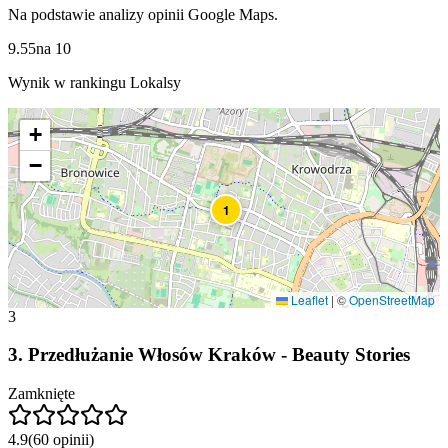
Na podstawie analizy opinii Google Maps.
9.55
na
10
Wynik w rankingu Lokalsy
+
−
1
Leaflet
|
©
OpenStreetMap
3
3
.
Przedłużanie Włosów Kraków - Beauty Stories
Zamknięte
4.9
(
60
opinii
)