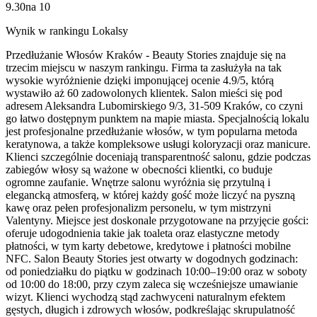
9.30
na
10
Wynik w rankingu Lokalsy
Przedłużanie Włosów Kraków - Beauty Stories znajduje się na
trzecim miejscu w naszym rankingu. Firma ta zasłużyła na tak
wysokie wyróżnienie dzięki imponującej ocenie 4.9/5, którą
wystawiło aż 60 zadowolonych klientek. Salon mieści się pod
adresem Aleksandra Lubomirskiego 9/3, 31-509 Kraków, co czyni
go łatwo dostępnym punktem na mapie miasta. Specjalnością lokalu
jest profesjonalne przedłużanie włosów, w tym popularna metoda
keratynowa, a także kompleksowe usługi koloryzacji oraz manicure.
Klienci szczególnie doceniają transparentność salonu, gdzie podczas
zabiegów włosy są ważone w obecności klientki, co buduje
ogromne zaufanie. Wnętrze salonu wyróżnia się przytulną i
elegancką atmosferą, w której każdy gość może liczyć na pyszną
kawę oraz pełen profesjonalizm personelu, w tym mistrzyni
Valentyny. Miejsce jest doskonale przygotowane na przyjęcie gości:
oferuje udogodnienia takie jak toaleta oraz elastyczne metody
płatności, w tym karty debetowe, kredytowe i płatności mobilne
NFC. Salon Beauty Stories jest otwarty w dogodnych godzinach:
od poniedziałku do piątku w godzinach 10:00–19:00 oraz w soboty
od 10:00 do 18:00, przy czym zaleca się wcześniejsze umawianie
wizyt. Klienci wychodzą stąd zachwyceni naturalnym efektem
gęstych, długich i zdrowych włosów, podkreślając skrupulatność