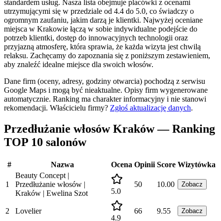
standardem usług. Nasza lista obejmuje placówki z ocenami
utrzymującymi się w przedziale od 4.4 do 5.0, co świadczy o
ogromnym zaufaniu, jakim darzą je klientki. Najwyżej oceniane
miejsca w Krakowie łączą w sobie indywidualne podejście do
potrzeb klientki, dostęp do innowacyjnych technologii oraz
przyjazną atmosferę, która sprawia, że każda wizyta jest chwilą
relaksu. Zachęcamy do zapoznania się z poniższym zestawieniem,
aby znaleźć idealne miejsce dla swoich włosów.
Dane firm (oceny, adresy, godziny otwarcia) pochodzą z serwisu
Google Maps i mogą być nieaktualne. Opisy firm wygenerowane
automatycznie. Ranking ma charakter informacyjny i nie stanowi
rekomendacji.
Właścicielu firmy?
Zgłoś aktualizację danych
.
Przedłużanie włosów Kraków — Ranking
TOP 10 salonów
#
Nazwa
Ocena
Opinii
Score
Wizytówka
Beauty Concept |
1
Przedłużanie włosów |
50
10.00
Zobacz
5.0
Kraków | Ewelina Szot
2
Lovelier
66
9.55
Zobacz
4.9