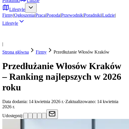
Poradniki
Ludzie
Lifestyle
Firmy
|
Ogłoszenia
|
Praca
|
Pogoda
|
Przewodnik
|
Poradniki
|
Ludzie
|
Lifestyle
|
Strona główna
Firmy
Przedłużanie Włosów
Kraków
Przedłużanie Włosów Kraków
– Ranking najlepszych w 2026
roku
Data dodania:
14 kwietnia 2026 r.
·
Zaktualizowano:
14 kwietnia
2026 r.
Udostępnij: