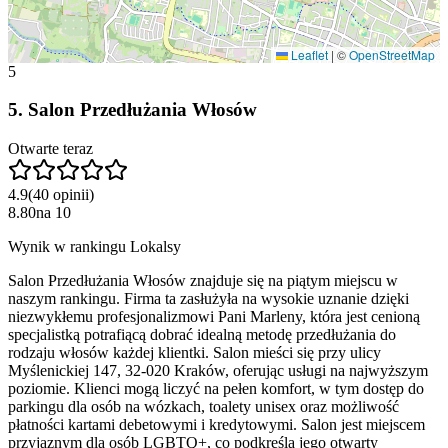
Leaflet
|
©
OpenStreetMap
5
5
.
Salon Przedłużania Włosów
Otwarte teraz
4.9
(
40
opinii
)
8.80
na
10
Wynik w rankingu Lokalsy
Salon Przedłużania Włosów znajduje się na piątym miejscu w
naszym rankingu. Firma ta zasłużyła na wysokie uznanie dzięki
niezwykłemu profesjonalizmowi Pani Marleny, która jest cenioną
specjalistką potrafiącą dobrać idealną metodę przedłużania do
rodzaju włosów każdej klientki. Salon mieści się przy ulicy
Myślenickiej 147, 32-020 Kraków, oferując usługi na najwyższym
poziomie. Klienci mogą liczyć na pełen komfort, w tym dostęp do
parkingu dla osób na wózkach, toalety unisex oraz możliwość
płatności kartami debetowymi i kredytowymi. Salon jest miejscem
przyjaznym dla osób LGBTQ+, co podkreśla jego otwarty