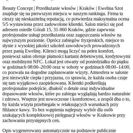
Beauty Concept | Przedłużanie włosów | Kraków | Ewelina Szot
znajduje się na pierwszym miejscu w naszym rankingu. Firma ta
cieszy się nieskazitelną reputacją, co potwierdza maksymalna ocena
5/5 wystawiona przez zadowolone klientki. Salon mieści się pod
adresem osiedle Górali 15, 31-960 Kraków, gdzie zapewnia
profesjonalne usługi przedłużania oraz zagęszczania włosów na
najwyższym poziomie. Oprócz zabiegów fryzjerskich, miejsce to
słynie z wysokiej jakości szkoleń zawodowych prowadzonych
przez panią Ewelinę. Klienci mogą liczyć na pełen komfort,
ponieważ salon oferuje płatności kartami debetowymi, kredytowymi
oraz mobilnymi NFC. Lokal jest otwarty od poniedziałku do piątku
w godzinach 08:00–20:00 oraz w soboty w godzinach 08:00–14:00,
co pozwala na dogodne zaplanowanie wizyty. Atmosfera w salonie
jest niezwykle ciepła i przyjazna, co sprawia, że każda osoba czuje
się tam wyjątkowo zaopiekowana. Klientki podkreślają
profesjonalne podejście, dbałość o detale oraz indywidualne
dopasowanie włosów, które po zabiegu wyglądają bardzo naturalnie
i zdrowo. Wnętrze jest nowoczesne i komfortowe, a zespół dba o to,
by każda wizyta przebiegała w relaksujących warunkach przy
filiżance kawy. To bez wątpienia najlepszy wybór dla osób
szukających kompleksowej pielęgnacji włosów w Krakowie przy
zachowaniu przystępnych cen.
Opis wygenerowany automatycznie na podstawie publicznie