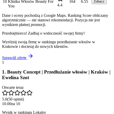
10
Klinika Włosów Beauty For
164
6.55
Zobacz
4.4
You
Dane i oceny pochodzą z Google Maps. Ranking Score obliczany
algorytmicznie — nie stanowi rekomendacji. Pozycja nie jest
wynikiem płatnej promocji.
Przedsiębiorco! Zadbaj o widoczność swojej firmy!
Wyróżnij swoją firmę w rankingu
przedłużanie włosów
w
Krakowie
i docieraj do nowych klientów.
Sprawdź ofertę
1
1
.
Beauty Concept | Przedłużanie włosów | Kraków |
Ewelina Szot
Otwarte teraz
5.0
(
50
opinii
)
10.00
na
10
Wynik w rankingu Lokalsy