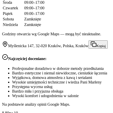
Środa
09:00–17:00
Czwartek
09:00–17:00
Piątek
09:00–17:00
Sobota
Zamknięte
Niedziela
Zamknięte
Godziny otwarcia wg Google Maps — mogą być nieaktualne.
Myślenicka 147, 32-020 Kraków, Polska, Kraków
Kopiuj
Najczęściej doceniane:
Profesjonalne doradztwo w doborze metody przedłużania
Bardzo estetyczne i niemal niewidoczne, cieniutkie łączenia
Wyjątkowa, domowa atmosfera z kawą i serialami
Wysokie umiejętności techniczne i wiedza Pani Marleny
Przystępna wycena usług
Bardzo miła i przyjazna obsługa
Wysoki komfort i udogodnienia w salonie
Na podstawie analizy opinii Google Maps.
8.80
na
10