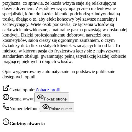
przyjazna, co sprawia, że każda wizyta staje się relaksującym
doświadczeniem. Zespół tworzą sympatyczne i utalentowane
specjalistki, które do każdej klientki podchodzą z indywidualną
troską, dbając o to, aby efekt końcowy był zawsze naturalny i
zachwycający. Wiele osób podkreśla, że łączenia włosów są
całkowicie niewidoczne, a naturalne pasma pozostają w doskonałej
kondycji. Dzięki profesjonalnemu doborowi narzędzi oraz
kosmetyków, salon cieszy się ogromnym zaufaniem, o czym
świadczy duża liczba stałych klientek wracających tu od lat. To
miejsce, w którym pasja do fryzjerstwa łączy się z najwyższym
standardem obsługi, gwarantując pełną satysfakcję każdej kobiecie
pragnącej pięknych i długich włosów.
Opis wygenerowany automatycznie na podstawie publicznie
dostępnych opinii.
Czytaj opinie:
Zobacz profil
Strona www:
Pokaż stronę
Numer telefonu:
Pokaż numer
Godziny otwarcia