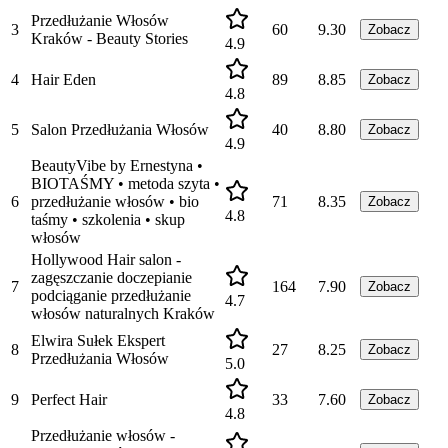
Przedłużanie Włosów
3
60
9.30
Zobacz
Kraków - Beauty Stories
4.9
4
Hair Eden
89
8.85
Zobacz
4.8
5
Salon Przedłużania Włosów
40
8.80
Zobacz
4.9
BeautyVibe by Ernestyna •
BIOTAŚMY • metoda szyta •
6
przedłużanie włosów • bio
71
8.35
Zobacz
4.8
taśmy • szkolenia • skup
włosów
Hollywood Hair salon -
zagęszczanie doczepianie
7
164
7.90
Zobacz
podciąganie przedłużanie
4.7
włosów naturalnych Kraków
Elwira Sułek Ekspert
8
27
8.25
Zobacz
Przedłużania Włosów
5.0
9
Perfect Hair
33
7.60
Zobacz
4.8
Przedłużanie włosów -