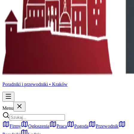
Poradniki i przewodniki •
Kraków
Menu
Firmy
Ogłoszenia
Praca
Pogoda
Przewodnik