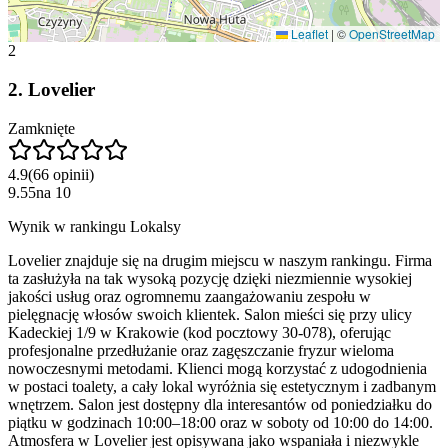
Leaflet
|
©
OpenStreetMap
2
2
.
Lovelier
Zamknięte
4.9
(
66
opinii
)
9.55
na
10
Wynik w rankingu Lokalsy
Lovelier znajduje się na drugim miejscu w naszym rankingu. Firma
ta zasłużyła na tak wysoką pozycję dzięki niezmiennie wysokiej
jakości usług oraz ogromnemu zaangażowaniu zespołu w
pielęgnację włosów swoich klientek. Salon mieści się przy ulicy
Kadeckiej 1/9 w Krakowie (kod pocztowy 30-078), oferując
profesjonalne przedłużanie oraz zagęszczanie fryzur wieloma
nowoczesnymi metodami. Klienci mogą korzystać z udogodnienia
w postaci toalety, a cały lokal wyróżnia się estetycznym i zadbanym
wnętrzem. Salon jest dostępny dla interesantów od poniedziałku do
piątku w godzinach 10:00–18:00 oraz w soboty od 10:00 do 14:00.
Atmosfera w Lovelier jest opisywana jako wspaniała i niezwykle