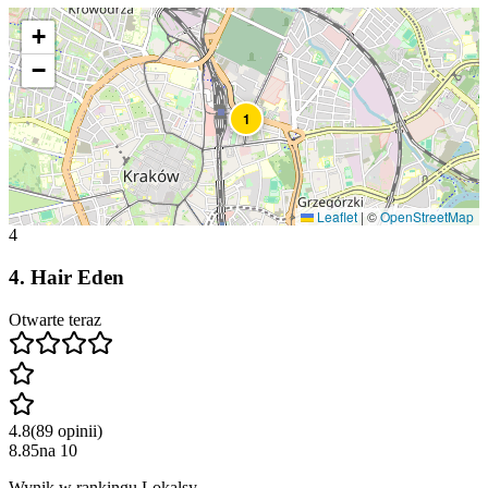
+
−
1
Leaflet
|
©
OpenStreetMap
4
4
.
Hair Eden
Otwarte teraz
4.8
(
89
opinii
)
8.85
na
10
Wynik w rankingu Lokalsy