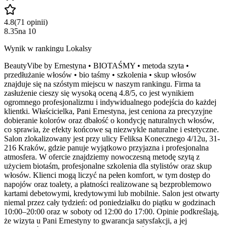
4.8
(
71
opinii
)
8.35
na
10
Wynik w rankingu Lokalsy
BeautyVibe by Ernestyna • BIOTAŚMY • metoda szyta •
przedłużanie włosów • bio taśmy • szkolenia • skup włosów
znajduje się na szóstym miejscu w naszym rankingu. Firma ta
zasłużenie cieszy się wysoką oceną 4.8/5, co jest wynikiem
ogromnego profesjonalizmu i indywidualnego podejścia do każdej
klientki. Właścicielka, Pani Ernestyna, jest ceniona za precyzyjne
dobieranie kolorów oraz dbałość o kondycję naturalnych włosów,
co sprawia, że efekty końcowe są niezwykle naturalne i estetyczne.
Salon zlokalizowany jest przy ulicy Feliksa Konecznego 4/12u, 31-
216 Kraków, gdzie panuje wyjątkowo przyjazna i profesjonalna
atmosfera. W ofercie znajdziemy nowoczesną metodę szytą z
użyciem biotaśm, profesjonalne szkolenia dla stylistów oraz skup
włosów. Klienci mogą liczyć na pełen komfort, w tym dostęp do
napojów oraz toalety, a płatności realizowane są bezproblemowo
kartami debetowymi, kredytowymi lub mobilnie. Salon jest otwarty
niemal przez cały tydzień: od poniedziałku do piątku w godzinach
10:00–20:00 oraz w soboty od 12:00 do 17:00. Opinie podkreślają,
że wizyta u Pani Ernestyny to gwarancja satysfakcji, a jej