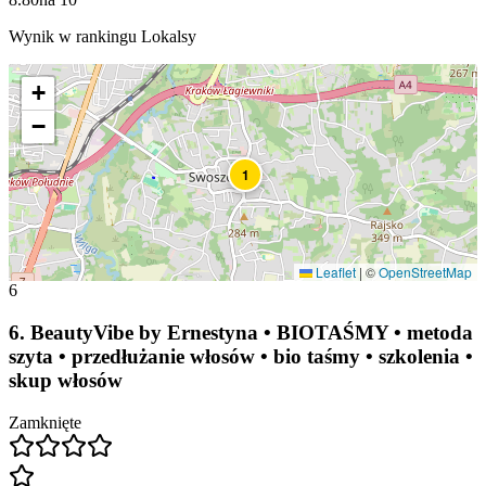
Wynik w rankingu Lokalsy
+
−
1
Leaflet
|
©
OpenStreetMap
6
6
.
BeautyVibe by Ernestyna • BIOTAŚMY • metoda
szyta • przedłużanie włosów • bio taśmy • szkolenia •
skup włosów
Zamknięte