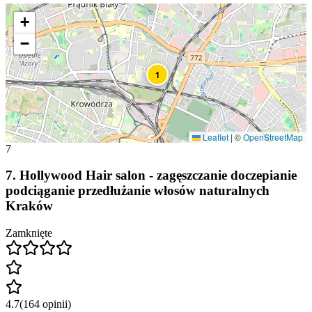
+
−
1
Leaflet
|
©
OpenStreetMap
7
7
.
Hollywood Hair salon - zagęszczanie doczepianie
podciąganie przedłużanie włosów naturalnych
Kraków
Zamknięte
4.7
(
164
opinii
)