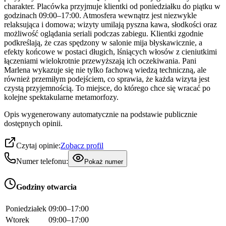
charakter. Placówka przyjmuje klientki od poniedziałku do piątku w
godzinach 09:00–17:00. Atmosfera wewnątrz jest niezwykle
relaksująca i domowa; wizyty umilają pyszna kawa, słodkości oraz
możliwość oglądania seriali podczas zabiegu. Klientki zgodnie
podkreślają, że czas spędzony w salonie mija błyskawicznie, a
efekty końcowe w postaci długich, lśniących włosów z cieniutkimi
łączeniami wielokrotnie przewyższają ich oczekiwania. Pani
Marlena wykazuje się nie tylko fachową wiedzą techniczną, ale
również przemiłym podejściem, co sprawia, że każda wizyta jest
czystą przyjemnością. To miejsce, do którego chce się wracać po
kolejne spektakularne metamorfozy.
Opis wygenerowany automatycznie na podstawie publicznie
dostępnych opinii.
Czytaj opinie:
Zobacz profil
Numer telefonu:
Pokaż numer
Godziny otwarcia
Poniedziałek
09:00–17:00
Wtorek
09:00–17:00