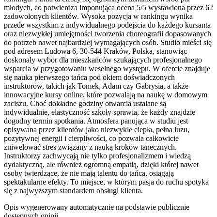
młodych, co potwierdza imponująca ocena 5/5 wystawiona przez 62
zadowolonych klientów. Wysoka pozycja w rankingu wynika
przede wszystkim z indywidualnego podejścia do każdego kursanta
oraz niezwykłej umiejętności tworzenia choreografii dopasowanych
do potrzeb nawet najbardziej wymagających osób. Studio mieści się
pod adresem Ludowa 6, 30-544 Kraków, Polska, stanowiąc
doskonały wybór dla mieszkańców szukających profesjonalnego
wsparcia w przygotowaniu weselnego występu. W ofercie znajduje
się nauka pierwszego tańca pod okiem doświadczonych
instruktorów, takich jak Tomek, Adam czy Gabrysia, a także
innowacyjne kursy online, które pozwalają na naukę w domowym
zaciszu. Choć dokładne godziny otwarcia ustalane są
indywidualnie, elastyczność szkoły sprawia, że każdy znajdzie
dogodny termin spotkania. Atmosfera panująca w studiu jest
opisywana przez klientów jako niezwykle ciepła, pełna luzu,
pozytywnej energii i cierpliwości, co pozwala całkowicie
zniwelować stres związany z nauką kroków tanecznych.
Instruktorzy zachwycają nie tylko profesjonalizmem i wiedzą
dydaktyczną, ale również ogromną empatią, dzięki której nawet
osoby twierdzące, że nie mają talentu do tańca, osiągają
spektakularne efekty. To miejsce, w którym pasja do ruchu spotyka
się z najwyższym standardem obsługi klienta.
Opis wygenerowany automatycznie na podstawie publicznie
dostępnych opinii.