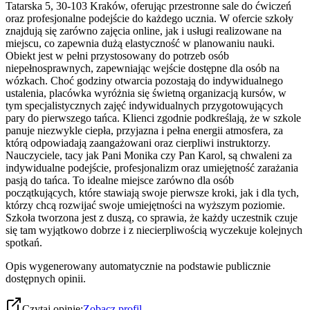
Tatarska 5, 30-103 Kraków, oferując przestronne sale do ćwiczeń
oraz profesjonalne podejście do każdego ucznia. W ofercie szkoły
znajdują się zarówno zajęcia online, jak i usługi realizowane na
miejscu, co zapewnia dużą elastyczność w planowaniu nauki.
Obiekt jest w pełni przystosowany do potrzeb osób
niepełnosprawnych, zapewniając wejście dostępne dla osób na
wózkach. Choć godziny otwarcia pozostają do indywidualnego
ustalenia, placówka wyróżnia się świetną organizacją kursów, w
tym specjalistycznych zajęć indywidualnych przygotowujących
pary do pierwszego tańca. Klienci zgodnie podkreślają, że w szkole
panuje niezwykle ciepła, przyjazna i pełna energii atmosfera, za
którą odpowiadają zaangażowani oraz cierpliwi instruktorzy.
Nauczyciele, tacy jak Pani Monika czy Pan Karol, są chwaleni za
indywidualne podejście, profesjonalizm oraz umiejętność zarażania
pasją do tańca. To idealne miejsce zarówno dla osób
początkujących, które stawiają swoje pierwsze kroki, jak i dla tych,
którzy chcą rozwijać swoje umiejętności na wyższym poziomie.
Szkoła tworzona jest z duszą, co sprawia, że każdy uczestnik czuje
się tam wyjątkowo dobrze i z niecierpliwością wyczekuje kolejnych
spotkań.
Opis wygenerowany automatycznie na podstawie publicznie
dostępnych opinii.
Czytaj opinie:
Zobacz profil