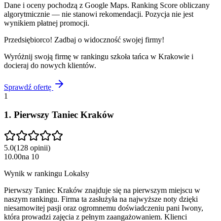
Dane i oceny pochodzą z Google Maps. Ranking Score obliczany
algorytmicznie — nie stanowi rekomendacji. Pozycja nie jest
wynikiem płatnej promocji.
Przedsiębiorco! Zadbaj o widoczność swojej firmy!
Wyróżnij swoją firmę w rankingu
szkoła tańca
w
Krakowie
i
docieraj do nowych klientów.
Sprawdź ofertę
1
1
.
Pierwszy Taniec Kraków
5.0
(
128
opinii
)
10.00
na
10
Wynik w rankingu Lokalsy
Pierwszy Taniec Kraków znajduje się na pierwszym miejscu w
naszym rankingu. Firma ta zasłużyła na najwyższe noty dzięki
niesamowitej pasji oraz ogromnemu doświadczeniu pani Iwony,
która prowadzi zajęcia z pełnym zaangażowaniem. Klienci