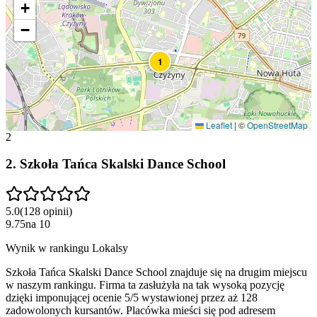
+
−
1
Leaflet
|
©
OpenStreetMap
2
2
.
Szkoła Tańca Skalski Dance School
5.0
(
128
opinii
)
9.75
na
10
Wynik w rankingu Lokalsy
Szkoła Tańca Skalski Dance School znajduje się na drugim miejscu
w naszym rankingu. Firma ta zasłużyła na tak wysoką pozycję
dzięki imponującej ocenie 5/5 wystawionej przez aż 128
zadowolonych kursantów. Placówka mieści się pod adresem