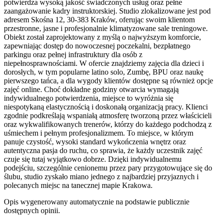
potwierdza wysoką jakość świadczonych usług oraz pełne
zaangażowanie kadry instruktorskiej. Studio zlokalizowane jest pod
adresem Skośna 12, 30-383 Kraków, oferując swoim klientom
przestronne, jasne i profesjonalnie klimatyzowane sale treningowe.
Obiekt został zaprojektowany z myślą o najwyższym komforcie,
zapewniając dostęp do nowoczesnej poczekalni, bezpłatnego
parkingu oraz pełnej infrastruktury dla osób z
niepełnosprawnościami. W ofercie znajdziemy zajęcia dla dzieci i
dorosłych, w tym popularne latino solo, Zumbę, BPU oraz naukę
pierwszego tańca, a dla wygody klientów dostępne są również opcje
zajęć online. Choć dokładne godziny otwarcia wymagają
indywidualnego potwierdzenia, miejsce to wyróżnia się
niespotykaną elastycznością i doskonałą organizacją pracy. Klienci
zgodnie podkreślają wspaniałą atmosferę tworzoną przez właścicieli
oraz wykwalifikowanych trenerów, którzy do każdego podchodzą z
uśmiechem i pełnym profesjonalizmem. To miejsce, w którym
panuje czystość, wysoki standard wykończenia wnętrz oraz
autentyczna pasja do ruchu, co sprawia, że każdy uczestnik zajęć
czuje się tutaj wyjątkowo dobrze. Dzięki indywidualnemu
podejściu, szczególnie cenionemu przez pary przygotowujące się do
ślubu, studio zyskało miano jednego z najbardziej przyjaznych i
polecanych miejsc na tanecznej mapie Krakowa.
Opis wygenerowany automatycznie na podstawie publicznie
dostępnych opinii.