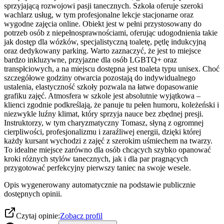
sprzyjającą rozwojowi pasji tanecznych. Szkoła oferuje szeroki
wachlarz usług, w tym profesjonalne lekcje stacjonarne oraz
wygodne zajęcia online. Obiekt jest w pełni przystosowany do
potrzeb osób z niepełnosprawnościami, oferując udogodnienia takie
jak dostęp dla wózków, specjalistyczną toaletę, pętlę indukcyjną
oraz dedykowany parking. Warto zaznaczyć, że jest to miejsce
bardzo inkluzywne, przyjazne dla osób LGBTQ+ oraz
transpłciowych, a na miejscu dostępna jest toaleta typu unisex. Choć
szczegółowe godziny otwarcia pozostają do indywidualnego
ustalenia, elastyczność szkoły pozwala na łatwe dopasowanie
grafiku zajęć. Atmosfera w szkole jest absolutnie wyjątkowa –
klienci zgodnie podkreślają, że panuje tu pełen humoru, koleżeński i
niezwykle luźny klimat, który sprzyja nauce bez zbędnej presji.
Instruktorzy, w tym charyzmatyczny Tomasz, słyną z ogromnej
cierpliwości, profesjonalizmu i zaraźliwej energii, dzięki której
każdy kursant wychodzi z zajęć z szerokim uśmiechem na twarzy.
To idealne miejsce zarówno dla osób chcących szybko opanować
kroki różnych stylów tanecznych, jak i dla par pragnących
przygotować perfekcyjny pierwszy taniec na swoje wesele.
Opis wygenerowany automatycznie na podstawie publicznie
dostępnych opinii.
Czytaj opinie:
Zobacz profil