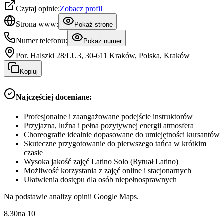
Czytaj opinie:
Zobacz profil
Strona www:
Pokaż stronę
Numer telefonu:
Pokaż numer
Por. Halszki 28/LU3, 30-611 Kraków, Polska, Kraków
Kopiuj
Najczęściej doceniane:
Profesjonalne i zaangażowane podejście instruktorów
Przyjazna, luźna i pełna pozytywnej energii atmosfera
Choreografie idealnie dopasowane do umiejętności kursantów
Skuteczne przygotowanie do pierwszego tańca w krótkim
czasie
Wysoka jakość zajęć Latino Solo (Rytuał Latino)
Możliwość korzystania z zajęć online i stacjonarnych
Ułatwienia dostępu dla osób niepełnosprawnych
Na podstawie analizy opinii Google Maps.
8.30
na
10