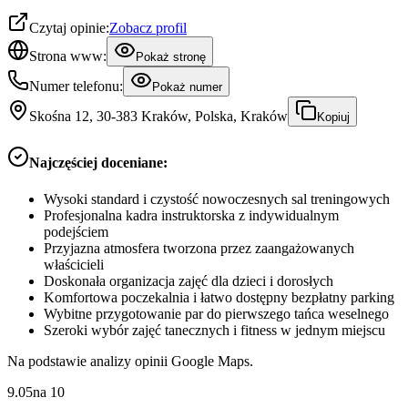
Czytaj opinie:
Zobacz profil
Strona www:
Pokaż stronę
Numer telefonu:
Pokaż numer
Skośna 12, 30-383 Kraków, Polska, Kraków
Kopiuj
Najczęściej doceniane:
Wysoki standard i czystość nowoczesnych sal treningowych
Profesjonalna kadra instruktorska z indywidualnym
podejściem
Przyjazna atmosfera tworzona przez zaangażowanych
właścicieli
Doskonała organizacja zajęć dla dzieci i dorosłych
Komfortowa poczekalnia i łatwo dostępny bezpłatny parking
Wybitne przygotowanie par do pierwszego tańca weselnego
Szeroki wybór zajęć tanecznych i fitness w jednym miejscu
Na podstawie analizy opinii Google Maps.
9.05
na
10