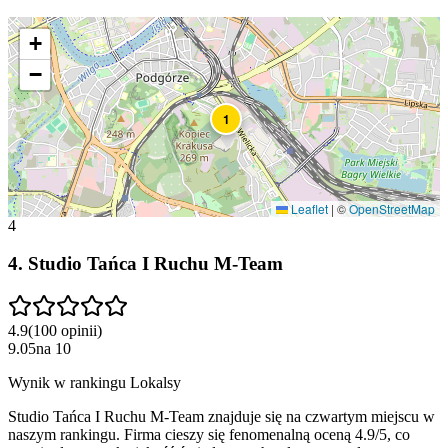
+
−
1
Leaflet
|
©
OpenStreetMap
4
4
.
Studio Tańca I Ruchu M-Team
4.9
(
100
opinii
)
9.05
na
10
Wynik w rankingu Lokalsy
Studio Tańca I Ruchu M-Team znajduje się na czwartym miejscu w
naszym rankingu. Firma cieszy się fenomenalną oceną 4.9/5, co