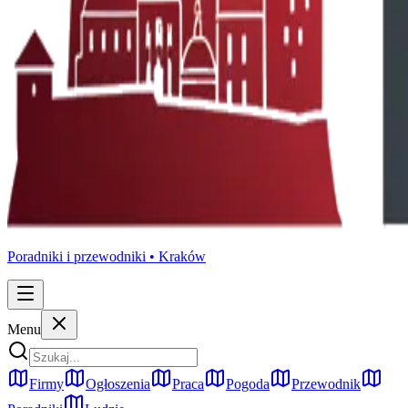
Poradniki i przewodniki •
Kraków
Menu
Firmy
Ogłoszenia
Praca
Pogoda
Przewodnik