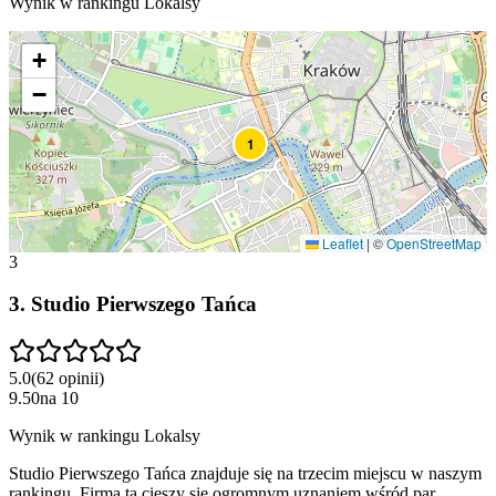
Wynik w rankingu Lokalsy
+
−
1
Leaflet
|
©
OpenStreetMap
3
3
.
Studio Pierwszego Tańca
5.0
(
62
opinii
)
9.50
na
10
Wynik w rankingu Lokalsy
Studio Pierwszego Tańca znajduje się na trzecim miejscu w naszym
rankingu. Firma ta cieszy się ogromnym uznaniem wśród par