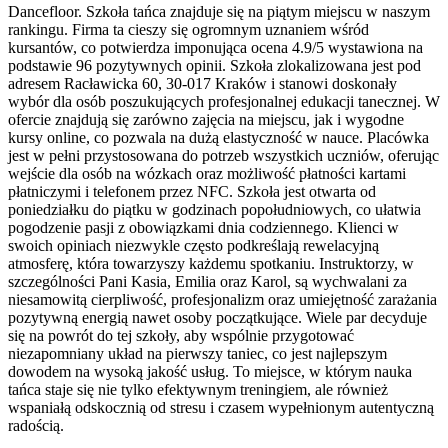
Dancefloor. Szkoła tańca znajduje się na piątym miejscu w naszym
rankingu. Firma ta cieszy się ogromnym uznaniem wśród
kursantów, co potwierdza imponująca ocena 4.9/5 wystawiona na
podstawie 96 pozytywnych opinii. Szkoła zlokalizowana jest pod
adresem Racławicka 60, 30-017 Kraków i stanowi doskonały
wybór dla osób poszukujących profesjonalnej edukacji tanecznej. W
ofercie znajdują się zarówno zajęcia na miejscu, jak i wygodne
kursy online, co pozwala na dużą elastyczność w nauce. Placówka
jest w pełni przystosowana do potrzeb wszystkich uczniów, oferując
wejście dla osób na wózkach oraz możliwość płatności kartami
płatniczymi i telefonem przez NFC. Szkoła jest otwarta od
poniedziałku do piątku w godzinach popołudniowych, co ułatwia
pogodzenie pasji z obowiązkami dnia codziennego. Klienci w
swoich opiniach niezwykle często podkreślają rewelacyjną
atmosferę, która towarzyszy każdemu spotkaniu. Instruktorzy, w
szczególności Pani Kasia, Emilia oraz Karol, są wychwalani za
niesamowitą cierpliwość, profesjonalizm oraz umiejętność zarażania
pozytywną energią nawet osoby początkujące. Wiele par decyduje
się na powrót do tej szkoły, aby wspólnie przygotować
niezapomniany układ na pierwszy taniec, co jest najlepszym
dowodem na wysoką jakość usług. To miejsce, w którym nauka
tańca staje się nie tylko efektywnym treningiem, ale również
wspaniałą odskocznią od stresu i czasem wypełnionym autentyczną
radością.