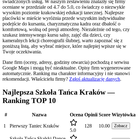
świadczonych usług. W naszym zestawieniu znalazły się firmy
oceniane w przedziale od 4.7 do 5.0, co świadczy o niezwykle
wysokim poziomie krakowskiej edukacji tanecznej. Najlepsze
placówki w mieście wyróżnia przede wszystkim indywidualne
podejście do kursanta, charyzmatyczna kadra oraz dbałość o
komfortową, wolną od presji atmosferę. Niezależnie od tego, czy
szukasz intensywnego kursu salsy, zajęć dla dzieci, czy
kameralnych lekcji choreografii ślubnej, warto zapoznać się z
poniższą listą, aby wybrać miejsce, które najlepiej wpisze się w
Twoje oczekiwania.
Dane firm (oceny, adresy, godziny otwarcia) pochodzą z serwisu
Google Maps i mogą być nieaktualne. Opisy firm wygenerowane
automatycznie. Ranking ma charakter informacyjny i nie stanowi
rekomendacji.
Właścicielu firmy?
Zgłoś aktualizację danych
.
Najlepsza Szkoła Tańca Kraków —
Ranking TOP 10
#
Nazwa
Ocena
Opinii
Score
Wizytówka
1
Pierwszy Taniec Kraków
128
10.00
Zobacz
5.0
Szkoła Tańca Skalski Dance