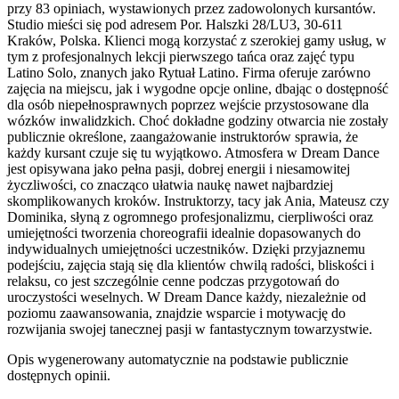
przy 83 opiniach, wystawionych przez zadowolonych kursantów.
Studio mieści się pod adresem Por. Halszki 28/LU3, 30-611
Kraków, Polska. Klienci mogą korzystać z szerokiej gamy usług, w
tym z profesjonalnych lekcji pierwszego tańca oraz zajęć typu
Latino Solo, znanych jako Rytuał Latino. Firma oferuje zarówno
zajęcia na miejscu, jak i wygodne opcje online, dbając o dostępność
dla osób niepełnosprawnych poprzez wejście przystosowane dla
wózków inwalidzkich. Choć dokładne godziny otwarcia nie zostały
publicznie określone, zaangażowanie instruktorów sprawia, że
każdy kursant czuje się tu wyjątkowo. Atmosfera w Dream Dance
jest opisywana jako pełna pasji, dobrej energii i niesamowitej
życzliwości, co znacząco ułatwia naukę nawet najbardziej
skomplikowanych kroków. Instruktorzy, tacy jak Ania, Mateusz czy
Dominika, słyną z ogromnego profesjonalizmu, cierpliwości oraz
umiejętności tworzenia choreografii idealnie dopasowanych do
indywidualnych umiejętności uczestników. Dzięki przyjaznemu
podejściu, zajęcia stają się dla klientów chwilą radości, bliskości i
relaksu, co jest szczególnie cenne podczas przygotowań do
uroczystości weselnych. W Dream Dance każdy, niezależnie od
poziomu zaawansowania, znajdzie wsparcie i motywację do
rozwijania swojej tanecznej pasji w fantastycznym towarzystwie.
Opis wygenerowany automatycznie na podstawie publicznie
dostępnych opinii.