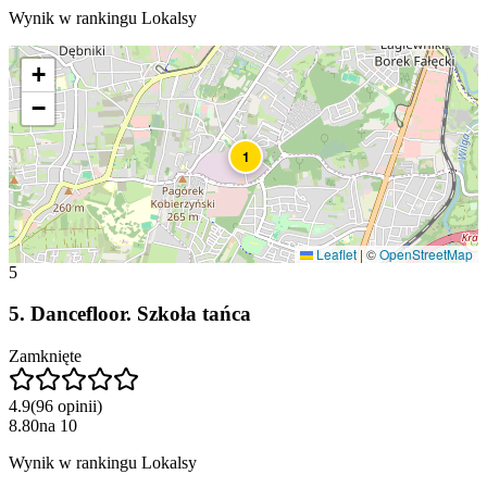
Wynik w rankingu Lokalsy
+
−
1
Leaflet
|
©
OpenStreetMap
5
5
.
Dancefloor. Szkoła tańca
Zamknięte
4.9
(
96
opinii
)
8.80
na
10
Wynik w rankingu Lokalsy