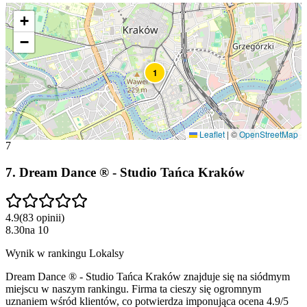
+
−
1
Leaflet
|
©
OpenStreetMap
7
7
.
Dream Dance ® - Studio Tańca Kraków
4.9
(
83
opinii
)
8.30
na
10
Wynik w rankingu Lokalsy
Dream Dance ® - Studio Tańca Kraków znajduje się na siódmym
miejscu w naszym rankingu. Firma ta cieszy się ogromnym
uznaniem wśród klientów, co potwierdza imponująca ocena 4.9/5