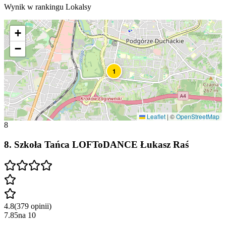
Wynik w rankingu Lokalsy
+
−
1
Leaflet
|
©
OpenStreetMap
8
8
.
Szkoła Tańca LOFToDANCE Łukasz Raś
4.8
(
379
opinii
)
7.85
na
10