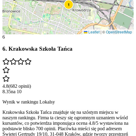
1
Leaflet
|
©
OpenStreetMap
6
6
.
Krakowska Szkoła Tańca
4.8
(
682
opinii
)
8.35
na
10
Wynik w rankingu Lokalsy
Krakowska Szkoła Tańca znajduje się na szóstym miejscu w
naszym rankingu. Firma ta cieszy się ogromnym uznaniem wśród
kursantów, co potwierdza imponująca ocena 4.8/5 wystawiona na
podstawie blisko 700 opinii. Placówka mieści się pod adresem
Świętej Gertrudy 19/10, 31-048 Kraków, gdzie tworzy przestrzeń