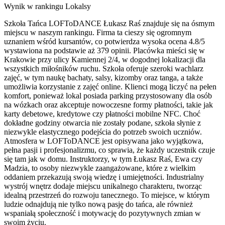
Wynik w rankingu Lokalsy
Szkoła Tańca LOFToDANCE Łukasz Raś znajduje się na ósmym
miejscu w naszym rankingu. Firma ta cieszy się ogromnym
uznaniem wśród kursantów, co potwierdza wysoka ocena 4.8/5
wystawiona na podstawie aż 379 opinii. Placówka mieści się w
Krakowie przy ulicy Kamiennej 2/4, w dogodnej lokalizacji dla
wszystkich miłośników ruchu. Szkoła oferuje szeroki wachlarz
zajęć, w tym naukę bachaty, salsy, kizomby oraz tanga, a także
umożliwia korzystanie z zajęć online. Klienci mogą liczyć na pełen
komfort, ponieważ lokal posiada parking przystosowany dla osób
na wózkach oraz akceptuje nowoczesne formy płatności, takie jak
karty debetowe, kredytowe czy płatności mobilne NFC. Choć
dokładne godziny otwarcia nie zostały podane, szkoła słynie z
niezwykle elastycznego podejścia do potrzeb swoich uczniów.
Atmosfera w LOFToDANCE jest opisywana jako wyjątkowa,
pełna pasji i profesjonalizmu, co sprawia, że każdy uczestnik czuje
się tam jak w domu. Instruktorzy, w tym Łukasz Raś, Ewa czy
Madzia, to osoby niezwykle zaangażowane, które z wielkim
oddaniem przekazują swoją wiedzę i umiejętności. Industrialny
wystrój wnętrz dodaje miejscu unikalnego charakteru, tworząc
idealną przestrzeń do rozwoju tanecznego. To miejsce, w którym
ludzie odnajdują nie tylko nową pasję do tańca, ale również
wspaniałą społeczność i motywację do pozytywnych zmian w
swoim życiu.