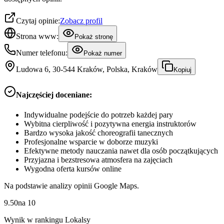
Czytaj opinie:
Zobacz profil
Strona www:
Pokaż stronę
Numer telefonu:
Pokaż numer
Ludowa 6, 30-544 Kraków, Polska, Kraków
Kopiuj
Najczęściej doceniane:
Indywidualne podejście do potrzeb każdej pary
Wybitna cierpliwość i pozytywna energia instruktorów
Bardzo wysoka jakość choreografii tanecznych
Profesjonalne wsparcie w doborze muzyki
Efektywne metody nauczania nawet dla osób początkujących
Przyjazna i bezstresowa atmosfera na zajęciach
Wygodna oferta kursów online
Na podstawie analizy opinii Google Maps.
9.50
na
10
Wynik w rankingu Lokalsy