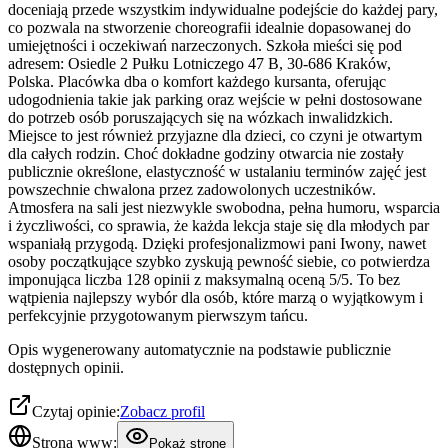
doceniają przede wszystkim indywidualne podejście do każdej pary,
co pozwala na stworzenie choreografii idealnie dopasowanej do
umiejętności i oczekiwań narzeczonych. Szkoła mieści się pod
adresem: Osiedle 2 Pułku Lotniczego 47 B, 30-686 Kraków,
Polska. Placówka dba o komfort każdego kursanta, oferując
udogodnienia takie jak parking oraz wejście w pełni dostosowane
do potrzeb osób poruszających się na wózkach inwalidzkich.
Miejsce to jest również przyjazne dla dzieci, co czyni je otwartym
dla całych rodzin. Choć dokładne godziny otwarcia nie zostały
publicznie określone, elastyczność w ustalaniu terminów zajęć jest
powszechnie chwalona przez zadowolonych uczestników.
Atmosfera na sali jest niezwykle swobodna, pełna humoru, wsparcia
i życzliwości, co sprawia, że każda lekcja staje się dla młodych par
wspaniałą przygodą. Dzięki profesjonalizmowi pani Iwony, nawet
osoby początkujące szybko zyskują pewność siebie, co potwierdza
imponująca liczba 128 opinii z maksymalną oceną 5/5. To bez
wątpienia najlepszy wybór dla osób, które marzą o wyjątkowym i
perfekcyjnie przygotowanym pierwszym tańcu.
Opis wygenerowany automatycznie na podstawie publicznie
dostępnych opinii.
Czytaj opinie:
Zobacz profil
Strona www:
Pokaż stronę