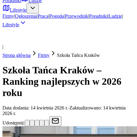
Poradniki
Ludzie
Lifestyle
Firmy
|
Ogłoszenia
|
Praca
|
Pogoda
|
Przewodnik
|
Poradniki
|
Ludzie
|
Lifestyle
|
Strona główna
Firmy
Szkoła Tańca
Kraków
Szkoła Tańca Kraków –
Ranking najlepszych w 2026
roku
Data dodania:
14 kwietnia 2026 r.
·
Zaktualizowano:
14 kwietnia
2026 r.
Udostępnij: