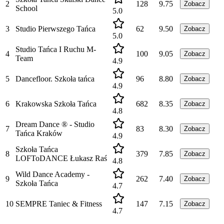
2
128
9.75
Zobacz
School
5.0
3
Studio Pierwszego Tańca
62
9.50
Zobacz
5.0
Studio Tańca I Ruchu M-
4
100
9.05
Zobacz
Team
4.9
5
Dancefloor. Szkoła tańca
96
8.80
Zobacz
4.9
6
Krakowska Szkoła Tańca
682
8.35
Zobacz
4.8
Dream Dance ® - Studio
7
83
8.30
Zobacz
Tańca Kraków
4.9
Szkoła Tańca
8
379
7.85
Zobacz
LOFToDANCE Łukasz Raś
4.8
Wild Dance Academy -
9
262
7.40
Zobacz
Szkoła Tańca
4.7
10
SEMPRE Taniec & Fitness
147
7.15
Zobacz
4.7