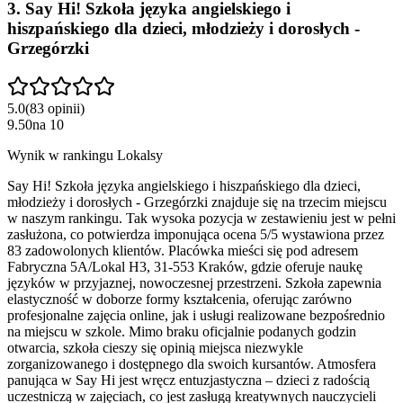
3
.
Say Hi! Szkoła języka angielskiego i
hiszpańskiego dla dzieci, młodzieży i dorosłych -
Grzegórzki
5.0
(
83
opinii
)
9.50
na
10
Wynik w rankingu Lokalsy
Say Hi! Szkoła języka angielskiego i hiszpańskiego dla dzieci,
młodzieży i dorosłych - Grzegórzki znajduje się na trzecim miejscu
w naszym rankingu. Tak wysoka pozycja w zestawieniu jest w pełni
zasłużona, co potwierdza imponująca ocena 5/5 wystawiona przez
83 zadowolonych klientów. Placówka mieści się pod adresem
Fabryczna 5A/Lokal H3, 31-553 Kraków, gdzie oferuje naukę
języków w przyjaznej, nowoczesnej przestrzeni. Szkoła zapewnia
elastyczność w doborze formy kształcenia, oferując zarówno
profesjonalne zajęcia online, jak i usługi realizowane bezpośrednio
na miejscu w szkole. Mimo braku oficjalnie podanych godzin
otwarcia, szkoła cieszy się opinią miejsca niezwykle
zorganizowanego i dostępnego dla swoich kursantów. Atmosfera
panująca w Say Hi jest wręcz entuzjastyczna – dzieci z radością
uczestniczą w zajęciach, co jest zasługą kreatywnych nauczycieli