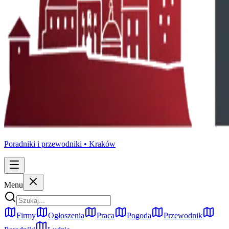
Poradniki i przewodniki •
Kraków
Menu
Firmy
Ogłoszenia
Praca
Pogoda
Przewodnik