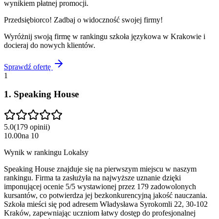
wynikiem płatnej promocji.
Przedsiębiorco! Zadbaj o widoczność swojej firmy!
Wyróżnij swoją firmę w rankingu
szkoła językowa
w
Krakowie
i
docieraj do nowych klientów.
Sprawdź ofertę
1
1
.
Speaking House
5.0
(
179
opinii
)
10.00
na
10
Wynik w rankingu Lokalsy
Speaking House znajduje się na pierwszym miejscu w naszym
rankingu. Firma ta zasłużyła na najwyższe uznanie dzięki
imponującej ocenie 5/5 wystawionej przez 179 zadowolonych
kursantów, co potwierdza jej bezkonkurencyjną jakość nauczania.
Szkoła mieści się pod adresem Władysława Syrokomli 22, 30-102
Kraków, zapewniając uczniom łatwy dostęp do profesjonalnej