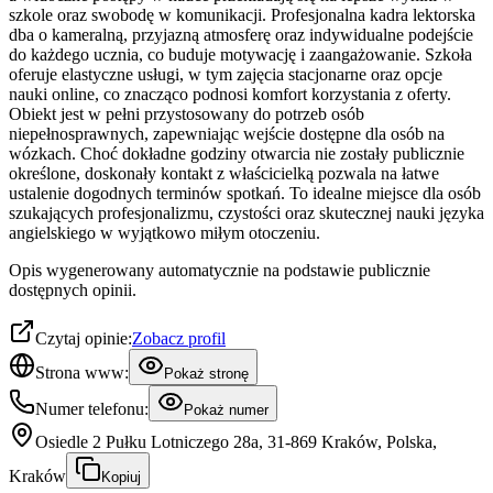
szkole oraz swobodę w komunikacji. Profesjonalna kadra lektorska
dba o kameralną, przyjazną atmosferę oraz indywidualne podejście
do każdego ucznia, co buduje motywację i zaangażowanie. Szkoła
oferuje elastyczne usługi, w tym zajęcia stacjonarne oraz opcje
nauki online, co znacząco podnosi komfort korzystania z oferty.
Obiekt jest w pełni przystosowany do potrzeb osób
niepełnosprawnych, zapewniając wejście dostępne dla osób na
wózkach. Choć dokładne godziny otwarcia nie zostały publicznie
określone, doskonały kontakt z właścicielką pozwala na łatwe
ustalenie dogodnych terminów spotkań. To idealne miejsce dla osób
szukających profesjonalizmu, czystości oraz skutecznej nauki języka
angielskiego w wyjątkowo miłym otoczeniu.
Opis wygenerowany automatycznie na podstawie publicznie
dostępnych opinii.
Czytaj opinie:
Zobacz profil
Strona www:
Pokaż stronę
Numer telefonu:
Pokaż numer
Osiedle 2 Pułku Lotniczego 28a, 31-869 Kraków, Polska,
Kraków
Kopiuj