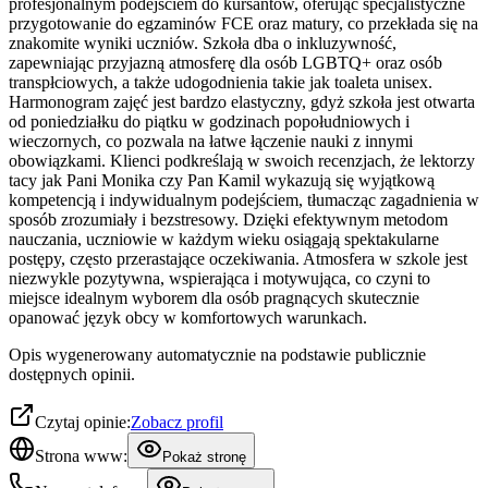
profesjonalnym podejściem do kursantów, oferując specjalistyczne
przygotowanie do egzaminów FCE oraz matury, co przekłada się na
znakomite wyniki uczniów. Szkoła dba o inkluzywność,
zapewniając przyjazną atmosferę dla osób LGBTQ+ oraz osób
transpłciowych, a także udogodnienia takie jak toaleta unisex.
Harmonogram zajęć jest bardzo elastyczny, gdyż szkoła jest otwarta
od poniedziałku do piątku w godzinach popołudniowych i
wieczornych, co pozwala na łatwe łączenie nauki z innymi
obowiązkami. Klienci podkreślają w swoich recenzjach, że lektorzy
tacy jak Pani Monika czy Pan Kamil wykazują się wyjątkową
kompetencją i indywidualnym podejściem, tłumacząc zagadnienia w
sposób zrozumiały i bezstresowy. Dzięki efektywnym metodom
nauczania, uczniowie w każdym wieku osiągają spektakularne
postępy, często przerastające oczekiwania. Atmosfera w szkole jest
niezwykle pozytywna, wspierająca i motywująca, co czyni to
miejsce idealnym wyborem dla osób pragnących skutecznie
opanować język obcy w komfortowych warunkach.
Opis wygenerowany automatycznie na podstawie publicznie
dostępnych opinii.
Czytaj opinie:
Zobacz profil
Strona www:
Pokaż stronę