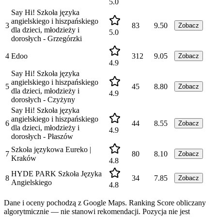
5.0
Say Hi! Szkoła języka
angielskiego i hiszpańskiego
3
83
9.50
Zobacz
dla dzieci, młodzieży i
5.0
dorosłych - Grzegórzki
4
Edoo
312
9.05
Zobacz
4.9
Say Hi! Szkoła języka
angielskiego i hiszpańskiego
5
45
8.80
Zobacz
dla dzieci, młodzieży i
4.9
dorosłych - Czyżyny
Say Hi! Szkoła języka
angielskiego i hiszpańskiego
6
44
8.55
Zobacz
dla dzieci, młodzieży i
4.9
dorosłych - Płaszów
Szkoła językowa Eureko |
7
80
8.10
Zobacz
Kraków
4.8
HYDE PARK Szkoła Języka
8
34
7.85
Zobacz
Angielskiego
4.8
Dane i oceny pochodzą z Google Maps. Ranking Score obliczany
algorytmicznie — nie stanowi rekomendacji. Pozycja nie jest