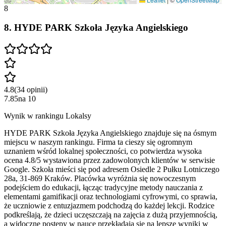
8
8
.
HYDE PARK Szkoła Języka Angielskiego
4.8
(
34
opinii
)
7.85
na
10
Wynik w rankingu Lokalsy
HYDE PARK Szkoła Języka Angielskiego znajduje się na ósmym
miejscu w naszym rankingu. Firma ta cieszy się ogromnym
uznaniem wśród lokalnej społeczności, co potwierdza wysoka
ocena 4.8/5 wystawiona przez zadowolonych klientów w serwisie
Google. Szkoła mieści się pod adresem Osiedle 2 Pułku Lotniczego
28a, 31-869 Kraków. Placówka wyróżnia się nowoczesnym
podejściem do edukacji, łącząc tradycyjne metody nauczania z
elementami gamifikacji oraz technologiami cyfrowymi, co sprawia,
że uczniowie z entuzjazmem podchodzą do każdej lekcji. Rodzice
podkreślają, że dzieci uczęszczają na zajęcia z dużą przyjemnością,
a widoczne postępy w nauce przekładają się na lepsze wyniki w