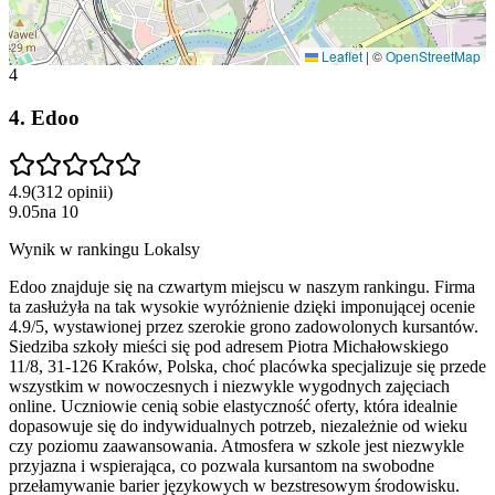
Leaflet
|
©
OpenStreetMap
4
4
.
Edoo
4.9
(
312
opinii
)
9.05
na
10
Wynik w rankingu Lokalsy
Edoo znajduje się na czwartym miejscu w naszym rankingu. Firma
ta zasłużyła na tak wysokie wyróżnienie dzięki imponującej ocenie
4.9/5, wystawionej przez szerokie grono zadowolonych kursantów.
Siedziba szkoły mieści się pod adresem Piotra Michałowskiego
11/8, 31-126 Kraków, Polska, choć placówka specjalizuje się przede
wszystkim w nowoczesnych i niezwykle wygodnych zajęciach
online. Uczniowie cenią sobie elastyczność oferty, która idealnie
dopasowuje się do indywidualnych potrzeb, niezależnie od wieku
czy poziomu zaawansowania. Atmosfera w szkole jest niezwykle
przyjazna i wspierająca, co pozwala kursantom na swobodne
przełamywanie barier językowych w bezstresowym środowisku.