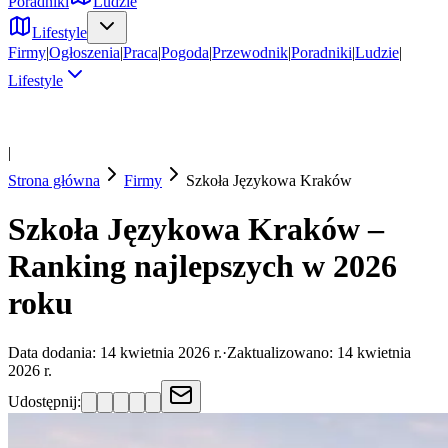
Poradniki
Ludzie
Lifestyle
Firmy
|
Ogłoszenia
|
Praca
|
Pogoda
|
Przewodnik
|
Poradniki
|
Ludzie
|
Lifestyle
|
Strona główna
Firmy
Szkoła Językowa
Kraków
Szkoła Językowa Kraków –
Ranking najlepszych w 2026
roku
Data dodania:
14 kwietnia 2026 r.
·
Zaktualizowano:
14 kwietnia
2026 r.
Udostępnij: