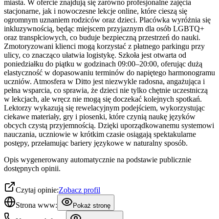
miasta. W ofercie znajdują się zarówno profesjonalne zajęcia
stacjonarne, jak i nowoczesne lekcje online, które cieszą się
ogromnym uznaniem rodziców oraz dzieci. Placówka wyróżnia się
inkluzywnością, będąc miejscem przyjaznym dla osób LGBTQ+
oraz transpłciowych, co buduje bezpieczną przestrzeń do nauki.
Zmotoryzowani klienci mogą korzystać z płatnego parkingu przy
ulicy, co znacząco ułatwia logistykę. Szkoła jest otwarta od
poniedziałku do piątku w godzinach 09:00–20:00, oferując dużą
elastyczność w dopasowaniu terminów do napiętego harmonogramu
uczniów. Atmosfera w Ditto jest niezwykle radosna, angażująca i
pełna wsparcia, co sprawia, że dzieci nie tylko chętnie uczestniczą
w lekcjach, ale wręcz nie mogą się doczekać kolejnych spotkań.
Lektorzy wykazują się rewelacyjnym podejściem, wykorzystując
ciekawe materiały, gry i piosenki, które czynią naukę języków
obcych czystą przyjemnością. Dzięki uporządkowanemu systemowi
nauczania, uczniowie w krótkim czasie osiągają spektakularne
postępy, przełamując bariery językowe w naturalny sposób.
Opis wygenerowany automatycznie na podstawie publicznie
dostępnych opinii.
Czytaj opinie:
Zobacz profil
Strona www:
Pokaż stronę