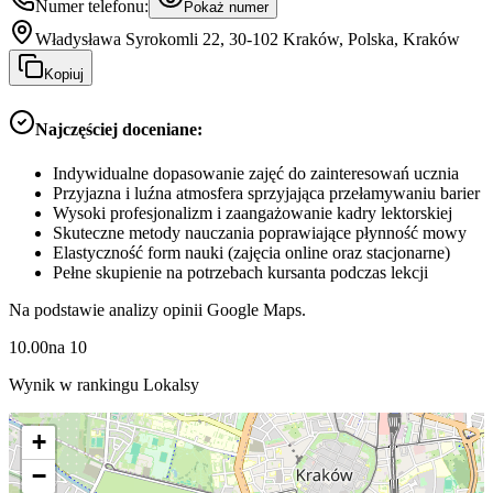
Numer telefonu:
Pokaż numer
Władysława Syrokomli 22, 30-102 Kraków, Polska, Kraków
Kopiuj
Najczęściej doceniane:
Indywidualne dopasowanie zajęć do zainteresowań ucznia
Przyjazna i luźna atmosfera sprzyjająca przełamywaniu barier
Wysoki profesjonalizm i zaangażowanie kadry lektorskiej
Skuteczne metody nauczania poprawiające płynność mowy
Elastyczność form nauki (zajęcia online oraz stacjonarne)
Pełne skupienie na potrzebach kursanta podczas lekcji
Na podstawie analizy opinii Google Maps.
10.00
na
10
Wynik w rankingu Lokalsy
+
−