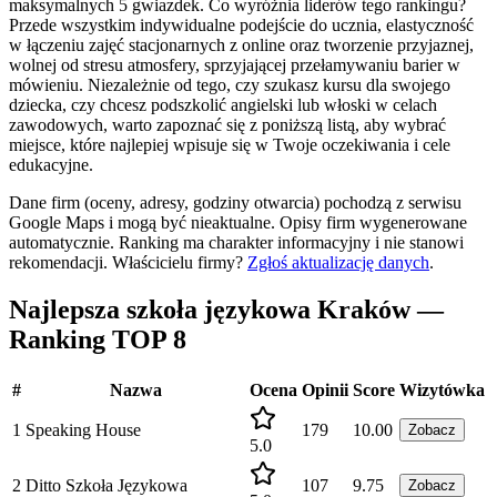
maksymalnych 5 gwiazdek. Co wyróżnia liderów tego rankingu?
Przede wszystkim indywidualne podejście do ucznia, elastyczność
w łączeniu zajęć stacjonarnych z online oraz tworzenie przyjaznej,
wolnej od stresu atmosfery, sprzyjającej przełamywaniu barier w
mówieniu. Niezależnie od tego, czy szukasz kursu dla swojego
dziecka, czy chcesz podszkolić angielski lub włoski w celach
zawodowych, warto zapoznać się z poniższą listą, aby wybrać
miejsce, które najlepiej wpisuje się w Twoje oczekiwania i cele
edukacyjne.
Dane firm (oceny, adresy, godziny otwarcia) pochodzą z serwisu
Google Maps i mogą być nieaktualne. Opisy firm wygenerowane
automatycznie. Ranking ma charakter informacyjny i nie stanowi
rekomendacji.
Właścicielu firmy?
Zgłoś aktualizację danych
.
Najlepsza szkoła językowa Kraków —
Ranking TOP 8
#
Nazwa
Ocena
Opinii
Score
Wizytówka
1
Speaking House
179
10.00
Zobacz
5.0
2
Ditto Szkoła Językowa
107
9.75
Zobacz