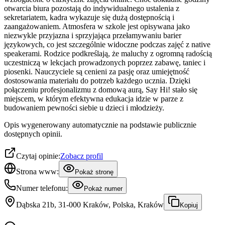
otwarcia biura pozostają do indywidualnego ustalenia z
sekretariatem, kadra wykazuje się dużą dostępnością i
zaangażowaniem. Atmosfera w szkole jest opisywana jako
niezwykle przyjazna i sprzyjająca przełamywaniu barier
językowych, co jest szczególnie widoczne podczas zajęć z native
speakerami. Rodzice podkreślają, że maluchy z ogromną radością
uczestniczą w lekcjach prowadzonych poprzez zabawę, taniec i
piosenki. Nauczyciele są cenieni za pasję oraz umiejętność
dostosowania materiału do potrzeb każdego ucznia. Dzięki
połączeniu profesjonalizmu z domową aurą, Say Hi! stało się
miejscem, w którym efektywna edukacja idzie w parze z
budowaniem pewności siebie u dzieci i młodzieży.
Opis wygenerowany automatycznie na podstawie publicznie
dostępnych opinii.
Czytaj opinie:
Zobacz profil
Strona www:
Pokaż stronę
Numer telefonu:
Pokaż numer
Dąbska 21b, 31-000 Kraków, Polska, Kraków
Kopiuj