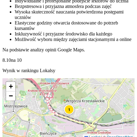
Indywidualne i profesjonalne podejście lektorów do ucznia
Bezpstresowa i przyjazna atmosfera podczas zajęć
Wysoka skuteczność nauczania potwierdzona postępami
uczniów
Elastyczne godziny otwarcia dostosowane do potrzeb
kursantów
Inkluzywność i przyjazne środowisko dla każdego
Możliwość wyboru między zajęciami stacjonarnymi a online
Na podstawie analizy opinii Google Maps.
8.10
na
10
Wynik w rankingu Lokalsy
+
−
1
Leaflet
|
©
OpenStreetMap