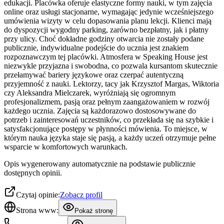
edukacji. Placówka oferuje elastyczne formy nauki, w tym zajęcia
online oraz usługi stacjonarne, wymagając jedynie wcześniejszego
umówienia wizyty w celu dopasowania planu lekcji. Klienci mają
do dyspozycji wygodny parking, zarówno bezpłatny, jak i płatny
przy ulicy. Choć dokładne godziny otwarcia nie zostały podane
publicznie, indywidualne podejście do ucznia jest znakiem
rozpoznawczym tej placówki. Atmosfera w Speaking House jest
niezwykle przyjazna i swobodna, co pozwala kursantom skutecznie
przełamywać bariery językowe oraz czerpać autentyczną
przyjemność z nauki. Lektorzy, tacy jak Krzysztof Margas, Wiktoria
czy Aleksandra Mielczarek, wyróżniają się ogromnym
profesjonalizmem, pasją oraz pełnym zaangażowaniem w rozwój
każdego ucznia. Zajęcia są każdorazowo dostosowywane do
potrzeb i zainteresowań uczestników, co przekłada się na szybkie i
satysfakcjonujące postępy w płynności mówienia. To miejsce, w
którym nauka języka staje się pasją, a każdy uczeń otrzymuje pełne
wsparcie w komfortowych warunkach.
Opis wygenerowany automatycznie na podstawie publicznie
dostępnych opinii.
Czytaj opinie:
Zobacz profil
Strona www:
Pokaż stronę