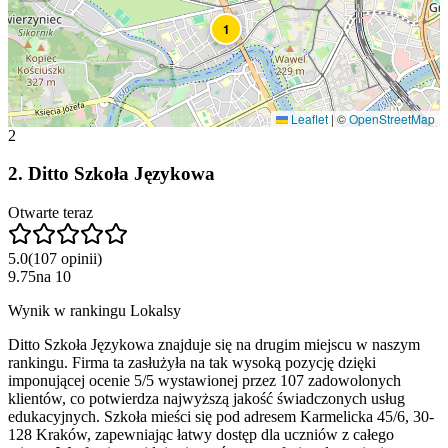
1
Leaflet
|
©
OpenStreetMap
2
2
.
Ditto Szkoła Językowa
Otwarte teraz
5.0
(
107
opinii
)
9.75
na
10
Wynik w rankingu Lokalsy
Ditto Szkoła Językowa znajduje się na drugim miejscu w naszym
rankingu. Firma ta zasłużyła na tak wysoką pozycję dzięki
imponującej ocenie 5/5 wystawionej przez 107 zadowolonych
klientów, co potwierdza najwyższą jakość świadczonych usług
edukacyjnych. Szkoła mieści się pod adresem Karmelicka 45/6, 30-
128 Kraków, zapewniając łatwy dostęp dla uczniów z całego