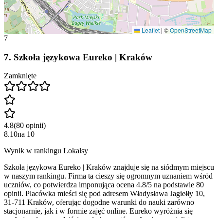
Leaflet
|
©
OpenStreetMap
7
7
.
Szkoła językowa Eureko | Kraków
Zamknięte
4.8
(
80
opinii
)
8.10
na
10
Wynik w rankingu Lokalsy
Szkoła językowa Eureko | Kraków znajduje się na siódmym miejscu
w naszym rankingu. Firma ta cieszy się ogromnym uznaniem wśród
uczniów, co potwierdza imponująca ocena 4.8/5 na podstawie 80
opinii. Placówka mieści się pod adresem Władysława Jagiełły 10,
31-711 Kraków, oferując dogodne warunki do nauki zarówno
stacjonarnie, jak i w formie zajęć online. Eureko wyróżnia się