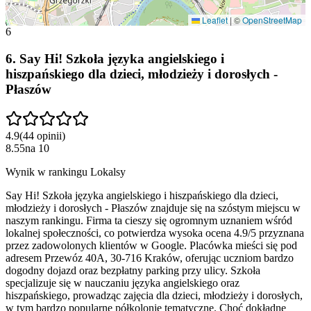
Leaflet
|
©
OpenStreetMap
6
6
.
Say Hi! Szkoła języka angielskiego i
hiszpańskiego dla dzieci, młodzieży i dorosłych -
Płaszów
4.9
(
44
opinii
)
8.55
na
10
Wynik w rankingu Lokalsy
Say Hi! Szkoła języka angielskiego i hiszpańskiego dla dzieci,
młodzieży i dorosłych - Płaszów znajduje się na szóstym miejscu w
naszym rankingu. Firma ta cieszy się ogromnym uznaniem wśród
lokalnej społeczności, co potwierdza wysoka ocena 4.9/5 przyznana
przez zadowolonych klientów w Google. Placówka mieści się pod
adresem Przewóz 40A, 30-716 Kraków, oferując uczniom bardzo
dogodny dojazd oraz bezpłatny parking przy ulicy. Szkoła
specjalizuje się w nauczaniu języka angielskiego oraz
hiszpańskiego, prowadząc zajęcia dla dzieci, młodzieży i dorosłych,
w tym bardzo popularne półkolonie tematyczne. Choć dokładne