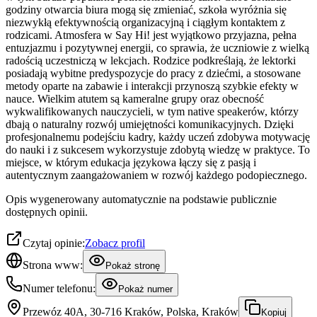
godziny otwarcia biura mogą się zmieniać, szkoła wyróżnia się
niezwykłą efektywnością organizacyjną i ciągłym kontaktem z
rodzicami. Atmosfera w Say Hi! jest wyjątkowo przyjazna, pełna
entuzjazmu i pozytywnej energii, co sprawia, że uczniowie z wielką
radością uczestniczą w lekcjach. Rodzice podkreślają, że lektorki
posiadają wybitne predyspozycje do pracy z dziećmi, a stosowane
metody oparte na zabawie i interakcji przynoszą szybkie efekty w
nauce. Wielkim atutem są kameralne grupy oraz obecność
wykwalifikowanych nauczycieli, w tym native speakerów, którzy
dbają o naturalny rozwój umiejętności komunikacyjnych. Dzięki
profesjonalnemu podejściu kadry, każdy uczeń zdobywa motywację
do nauki i z sukcesem wykorzystuje zdobytą wiedzę w praktyce. To
miejsce, w którym edukacja językowa łączy się z pasją i
autentycznym zaangażowaniem w rozwój każdego podopiecznego.
Opis wygenerowany automatycznie na podstawie publicznie
dostępnych opinii.
Czytaj opinie:
Zobacz profil
Strona www:
Pokaż stronę
Numer telefonu:
Pokaż numer
Przewóz 40A, 30-716 Kraków, Polska, Kraków
Kopiuj