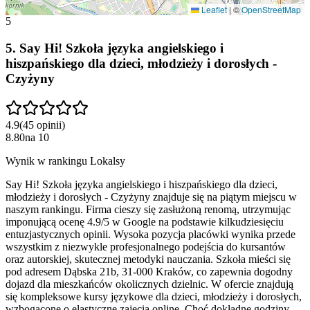
Leaflet
|
©
OpenStreetMap
5
5
.
Say Hi! Szkoła języka angielskiego i
hiszpańskiego dla dzieci, młodzieży i dorosłych -
Czyżyny
4.9
(
45
opinii
)
8.80
na
10
Wynik w rankingu Lokalsy
Say Hi! Szkoła języka angielskiego i hiszpańskiego dla dzieci,
młodzieży i dorosłych - Czyżyny znajduje się na piątym miejscu w
naszym rankingu. Firma cieszy się zasłużoną renomą, utrzymując
imponującą ocenę 4.9/5 w Google na podstawie kilkudziesięciu
entuzjastycznych opinii. Wysoka pozycja placówki wynika przede
wszystkim z niezwykle profesjonalnego podejścia do kursantów
oraz autorskiej, skutecznej metodyki nauczania. Szkoła mieści się
pod adresem Dąbska 21b, 31-000 Kraków, co zapewnia dogodny
dojazd dla mieszkańców okolicznych dzielnic. W ofercie znajdują
się kompleksowe kursy językowe dla dzieci, młodzieży i dorosłych,
wzbogacone o elastyczne zajęcia online. Choć dokładne godziny