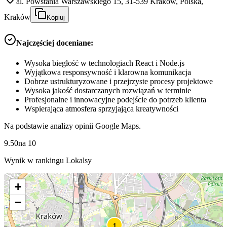
al. Powstania Warszawskiego 15, 31-539 Kraków, Polska,
Kraków
Kopiuj
Najczęściej doceniane:
Wysoka biegłość w technologiach React i Node.js
Wyjątkowa responsywność i klarowna komunikacja
Dobrze ustrukturyzowane i przejrzyste procesy projektowe
Wysoka jakość dostarczanych rozwiązań w terminie
Profesjonalne i innowacyjne podejście do potrzeb klienta
Wspierająca atmosfera sprzyjająca kreatywności
Na podstawie analizy opinii Google Maps.
9.50
na
10
Wynik w rankingu Lokalsy
+
−
1