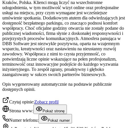
Kraków, Polska. Klienci mogą liczyć na wszechstronne
udogodnienia, w tym możliwość wizyt online oraz profesjonalne
usługi na miejscu, przy czym wymagane jest wcześniejsze
umówienie spotkania. Dodatkowym atutem dla odwiedzających jest
dostępność bezpłatnego parkingu, co znacząco podnosi komfort
współpracy. Choć oficjalne godziny otwarcia nie zostały podane do
publicznej wiadomości, firma słynie z doskonałej responsywności i
przejrzystych procesów komunikacyjnych. Atmosfera panująca w
DBB Software jest niezwykle pozytywna, oparta na wzajemnym
wsparciu, kreatywności oraz nastawieniu na nieustanny rozwój
zawodowy. Współpraca z nimi to czysta przyjemność, co
potwierdzają liczne opinie wskazujące na pełen profesjonalizm,
terminowość oraz innowacyjne podejście do każdego wyzwania
inżynieryjnego. To zespół zgrany, proaktywny i głęboko
zaangażowany w sukces swoich partnerów biznesowych.
Opis wygenerowany automatycznie na podstawie publicznie
dostępnych opinii.
Czytaj opinie:
Zobacz profil
Strona www:
Pokaż stronę
Numer telefonu:
Pokaż numer