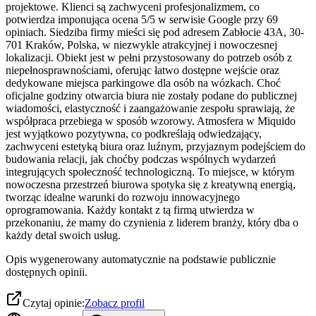
projektowe. Klienci są zachwyceni profesjonalizmem, co
potwierdza imponująca ocena 5/5 w serwisie Google przy 69
opiniach. Siedziba firmy mieści się pod adresem Zabłocie 43A, 30-
701 Kraków, Polska, w niezwykle atrakcyjnej i nowoczesnej
lokalizacji. Obiekt jest w pełni przystosowany do potrzeb osób z
niepełnosprawnościami, oferując łatwo dostępne wejście oraz
dedykowane miejsca parkingowe dla osób na wózkach. Choć
oficjalne godziny otwarcia biura nie zostały podane do publicznej
wiadomości, elastyczność i zaangażowanie zespołu sprawiają, że
współpraca przebiega w sposób wzorowy. Atmosfera w Miquido
jest wyjątkowo pozytywna, co podkreślają odwiedzający,
zachwyceni estetyką biura oraz luźnym, przyjaznym podejściem do
budowania relacji, jak choćby podczas wspólnych wydarzeń
integrujących społeczność technologiczną. To miejsce, w którym
nowoczesna przestrzeń biurowa spotyka się z kreatywną energią,
tworząc idealne warunki do rozwoju innowacyjnego
oprogramowania. Każdy kontakt z tą firmą utwierdza w
przekonaniu, że mamy do czynienia z liderem branży, który dba o
każdy detal swoich usług.
Opis wygenerowany automatycznie na podstawie publicznie
dostępnych opinii.
Czytaj opinie:
Zobacz profil