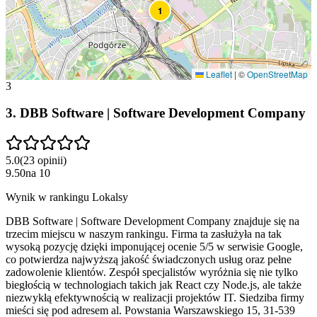
1
Leaflet
|
©
OpenStreetMap
3
3
.
DBB Software | Software Development Company
5.0
(
23
opinii
)
9.50
na
10
Wynik w rankingu Lokalsy
DBB Software | Software Development Company znajduje się na
trzecim miejscu w naszym rankingu. Firma ta zasłużyła na tak
wysoką pozycję dzięki imponującej ocenie 5/5 w serwisie Google,
co potwierdza najwyższą jakość świadczonych usług oraz pełne
zadowolenie klientów. Zespół specjalistów wyróżnia się nie tylko
biegłością w technologiach takich jak React czy Node.js, ale także
niezwykłą efektywnością w realizacji projektów IT. Siedziba firmy
mieści się pod adresem al. Powstania Warszawskiego 15, 31-539