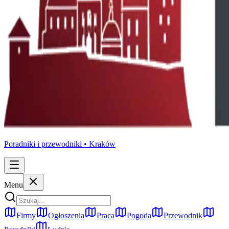
Poradniki i przewodniki •
Kraków
Menu
Firmy
Ogłoszenia
Praca
Pogoda
Przewodnik