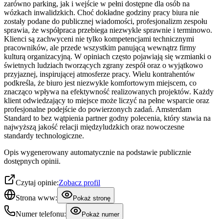
zarówno parking, jak i wejście w pełni dostępne dla osób na
wózkach inwalidzkich. Choć dokładne godziny pracy biura nie
zostały podane do publicznej wiadomości, profesjonalizm zespołu
sprawia, że współpraca przebiega niezwykle sprawnie i terminowo.
Klienci są zachwyceni nie tylko kompetencjami technicznymi
pracowników, ale przede wszystkim panującą wewnątrz firmy
kulturą organizacyjną. W opiniach często pojawiają się wzmianki o
świetnych ludziach tworzących zgrany zespół oraz o wyjątkowo
przyjaznej, inspirującej atmosferze pracy. Wielu kontrahentów
podkreśla, że biuro jest niezwykle komfortowym miejscem, co
znacząco wpływa na efektywność realizowanych projektów. Każdy
klient odwiedzający to miejsce może liczyć na pełne wsparcie oraz
profesjonalne podejście do powierzonych zadań. Amsterdam
Standard to bez wątpienia partner godny polecenia, który stawia na
najwyższą jakość relacji międzyludzkich oraz nowoczesne
standardy technologiczne.
Opis wygenerowany automatycznie na podstawie publicznie
dostępnych opinii.
Czytaj opinie:
Zobacz profil
Strona www:
Pokaż stronę
Numer telefonu:
Pokaż numer