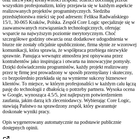
wszystkim profesjonalizm, który przejawia się w każdym aspekcie
realizowanych projektów programistycznych. Siedziba
przedsiębiorstwa mieści się pod adresem: Feliksa Radwańskiego
15/1, 30-065 Kraków, Polska. Zespół Core Logic specjalizuje się w
zaawansowanych rozwiązaniach technologicznych, oferując
wsparcie na najwyższym poziomie merytorycznym. Choć
szczegółowe godziny otwarcia oraz dodatkowe udogodnienia w
biurze nie zostały oficjalnie upublicznione, firma słynie ze wzorowej
komunikacji, która sprawia, że współpraca przebiega niezwykle
sprawnie. Panująca wewnątrz atmosfera jest opisywana przez
kontrahentów jako inspirująca i otwarta na innowacyjne pomysły.
Dzięki doświadczeniu programistów, każdy projekt realizowany
przez tę firmę jest prowadzony w sposób przemyślany i skuteczny,
co bezpośrednio przekłada się na wymierne sukcesy biznesowe
klientów. To miejsce, w którym profesjonaliści w każdym calu łączą
pasję do technologii z dbałością o potrzeby partnera. Wysoka ocena
w Google, wynosząca 4.5/5, jest najlepszym potwierdzeniem
zaufania, jakim darzą ich zleceniodawcy. Wybierając Core Logic,
stawiają Państwo na sprawdzony zespół, który gwarantuje
doskonałe wyniki pracy.
Opis wygenerowany automatycznie na podstawie publicznie
dostępnych opinii.