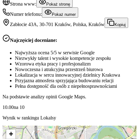
Strona www:
Pokaż stronę
Numer telefonu:
Pokaż numer
Zabłocie 43A, 30-701 Kraków, Polska, Kraków
Kopiuj
Najczęściej doceniane:
Najwyższa ocena 5/5 w serwisie Google
Niezwykły talent i wysokie kompetencje zespołu
Wzorowa etyka pracy i profesjonalizm
Nowoczesna i atrakcyjna przestrzeń biurowa
Lokalizacja w sercu innowacyjnej dzielnicy Krakowa
Przyjazna atmosfera sprzyjająca budowaniu relacji
Pełna dostępność dla osób z niepełnosprawnościami
Na podstawie analizy opinii Google Maps.
10.00
na
10
Wynik w rankingu Lokalsy
+