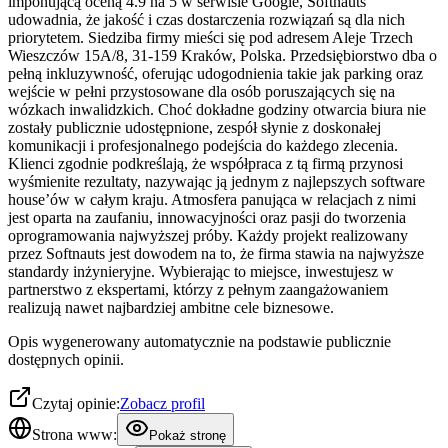
imponującą oceną 4.9 na 5 w serwisie Google, Softnauts
udowadnia, że jakość i czas dostarczenia rozwiązań są dla nich
priorytetem. Siedziba firmy mieści się pod adresem Aleje Trzech
Wieszczów 15A/8, 31-159 Kraków, Polska. Przedsiębiorstwo dba o
pełną inkluzywność, oferując udogodnienia takie jak parking oraz
wejście w pełni przystosowane dla osób poruszających się na
wózkach inwalidzkich. Choć dokładne godziny otwarcia biura nie
zostały publicznie udostępnione, zespół słynie z doskonałej
komunikacji i profesjonalnego podejścia do każdego zlecenia.
Klienci zgodnie podkreślają, że współpraca z tą firmą przynosi
wyśmienite rezultaty, nazywając ją jednym z najlepszych software
house’ów w całym kraju. Atmosfera panująca w relacjach z nimi
jest oparta na zaufaniu, innowacyjności oraz pasji do tworzenia
oprogramowania najwyższej próby. Każdy projekt realizowany
przez Softnauts jest dowodem na to, że firma stawia na najwyższe
standardy inżynieryjne. Wybierając to miejsce, inwestujesz w
partnerstwo z ekspertami, którzy z pełnym zaangażowaniem
realizują nawet najbardziej ambitne cele biznesowe.
Opis wygenerowany automatycznie na podstawie publicznie
dostępnych opinii.
Czytaj opinie:
Zobacz profil
Strona www:
Pokaż stronę