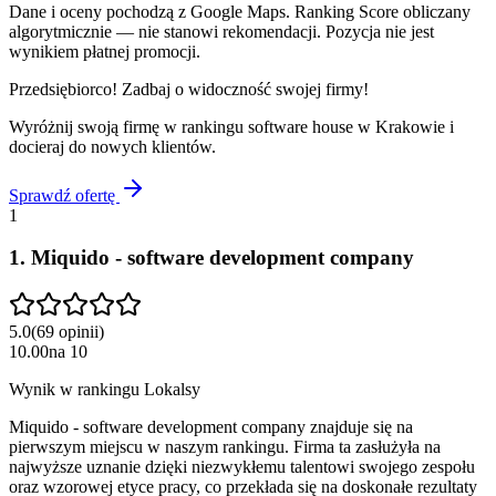
Dane i oceny pochodzą z Google Maps. Ranking Score obliczany
algorytmicznie — nie stanowi rekomendacji. Pozycja nie jest
wynikiem płatnej promocji.
Przedsiębiorco! Zadbaj o widoczność swojej firmy!
Wyróżnij swoją firmę w rankingu
software house
w
Krakowie
i
docieraj do nowych klientów.
Sprawdź ofertę
1
1
.
Miquido - software development company
5.0
(
69
opinii
)
10.00
na
10
Wynik w rankingu Lokalsy
Miquido - software development company znajduje się na
pierwszym miejscu w naszym rankingu. Firma ta zasłużyła na
najwyższe uznanie dzięki niezwykłemu talentowi swojego zespołu
oraz wzorowej etyce pracy, co przekłada się na doskonałe rezultaty