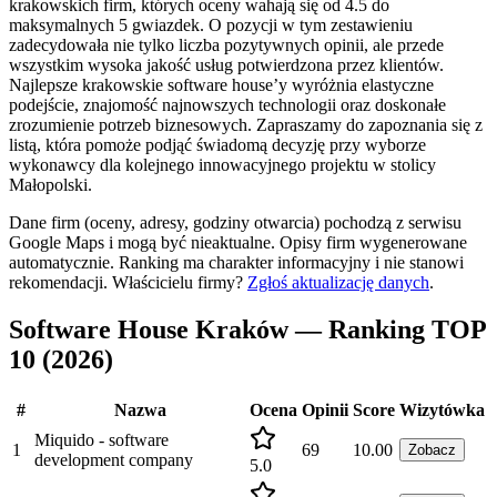
krakowskich firm, których oceny wahają się od 4.5 do
maksymalnych 5 gwiazdek. O pozycji w tym zestawieniu
zadecydowała nie tylko liczba pozytywnych opinii, ale przede
wszystkim wysoka jakość usług potwierdzona przez klientów.
Najlepsze krakowskie software house’y wyróżnia elastyczne
podejście, znajomość najnowszych technologii oraz doskonałe
zrozumienie potrzeb biznesowych. Zapraszamy do zapoznania się z
listą, która pomoże podjąć świadomą decyzję przy wyborze
wykonawcy dla kolejnego innowacyjnego projektu w stolicy
Małopolski.
Dane firm (oceny, adresy, godziny otwarcia) pochodzą z serwisu
Google Maps i mogą być nieaktualne. Opisy firm wygenerowane
automatycznie. Ranking ma charakter informacyjny i nie stanowi
rekomendacji.
Właścicielu firmy?
Zgłoś aktualizację danych
.
Software House Kraków — Ranking TOP
10 (2026)
#
Nazwa
Ocena
Opinii
Score
Wizytówka
Miquido - software
1
69
10.00
Zobacz
development company
5.0