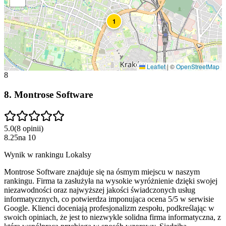
1
Leaflet
|
©
OpenStreetMap
8
8
.
Montrose Software
5.0
(
8
opinii
)
8.25
na
10
Wynik w rankingu Lokalsy
Montrose Software znajduje się na ósmym miejscu w naszym
rankingu. Firma ta zasłużyła na wysokie wyróżnienie dzięki swojej
niezawodności oraz najwyższej jakości świadczonych usług
informatycznych, co potwierdza imponująca ocena 5/5 w serwisie
Google. Klienci doceniają profesjonalizm zespołu, podkreślając w
swoich opiniach, że jest to niezwykle solidna firma informatyczna, z