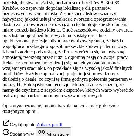
przedsiębiorstwa mieści się pod adresem Józefitów 8, 30-039
Kraków, co zapewnia dogodną lokalizację dla partnerów
biznesowych w sercu miasta. Zespół specjalistów świadczy
najwyższej jakości usługi w zakresie tworzenia oprogramowania,
dostarczając nowoczesne rozwiązania technologiczne skrojone na
miarę potrzeb każdego klienta. Choć szczegółowe godziny otwarcia
oraz lista udogodnień biurowych nie zostały oficjalnie
upublicznione, profesjonalizm pracowników sprawia, że każda
współpraca przebiega w sposób niezwykle sprawny i terminowy.
Klienci zgodnie podkreślają, że firma wyróżnia się fantastyczną
atmosferą, tworzoną przez ludzi z ogromną pasją do swojej pracy.
Relacje z kontrahentami opierają się na pełnym zaufaniu oraz
wzajemnym szacunku, co przekłada się na wysoką jakość finalnych
produktów. Każdy etap realizacji projektu jest prowadzony z
dbałością o detale, co czyni tę firmę godnym polecenia partnerem w
branży IT. Entuzjastyczne recenzje jednoznacznie wskazują, że
mamy do czynienia z zespołem ekspertów, których warto wybrać do
realizacji najbardziej ambitnych wyzwań cyfrowych.
Opis wygenerowany automatycznie na podstawie publicznie
dostępnych opinii.
Czytaj opinie:
Zobacz profil
Strona www:
Pokaż stronę