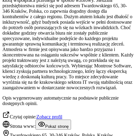
którą współpraca przebiega w sposób wzorowy. Siedziba
przedsiębiorstwa mieści się pod adresem Twardowskiego 65, 30-
346 Kraków, Polska, co zapewnia dogodny dostęp dla
kontrahentów z całego regionu. Dużym atutem lokalu jest dbałość o
inkluzywność, gdyż budynek posiada wejście w pełni dostosowane
do potrzeb osób poruszających się na wózkach inwalidzkich. Choć
dokładne godziny otwarcia biura nie zostały publicznie
sprecyzowane, indywidualne podejście do każdego projektu
gwarantuje sprawną komunikację i terminową realizację zleceń.
Atmosfera w firmie jest opisywana jako bardzo przyjazna i
skoncentrowana na osiąganiu sukcesów wspólnie z klientem. Każdy
projekt traktowany jest z należytą uwagą, co przekłada się na
satysfakcję odbiorców końcowych. Wybierając Montrose Software,
klienci zyskują partnera technologicznego, który łączy ekspercką
wiedzę z doskonałą kulturą pracy. To miejsce zdecydowanie
wyróżnia się na tle krakowskiego sektora IT swoją stabilnością oraz
zaangażowaniem w dostarczanie nowoczesnych rozwiązań.
Opis wygenerowany automatycznie na podstawie publicznie
dostępnych opinii.
Czytaj opinie:
Zobacz profil
Strona www:
Pokaż stronę
Twardowskiego 65, 30-346 Kraków, Polska, Kraków