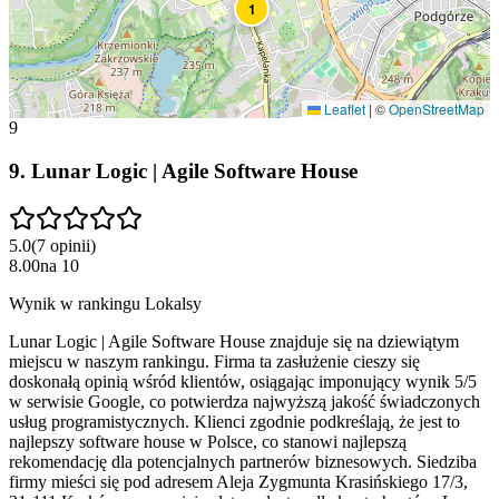
1
Leaflet
|
©
OpenStreetMap
9
9
.
Lunar Logic | Agile Software House
5.0
(
7
opinii
)
8.00
na
10
Wynik w rankingu Lokalsy
Lunar Logic | Agile Software House znajduje się na dziewiątym
miejscu w naszym rankingu. Firma ta zasłużenie cieszy się
doskonałą opinią wśród klientów, osiągając imponujący wynik 5/5
w serwisie Google, co potwierdza najwyższą jakość świadczonych
usług programistycznych. Klienci zgodnie podkreślają, że jest to
najlepszy software house w Polsce, co stanowi najlepszą
rekomendację dla potencjalnych partnerów biznesowych. Siedziba
firmy mieści się pod adresem Aleja Zygmunta Krasińskiego 17/3,