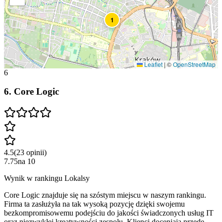
1
Leaflet
|
©
OpenStreetMap
6
6
.
Core Logic
4.5
(
23
opinii
)
7.75
na
10
Wynik w rankingu Lokalsy
Core Logic znajduje się na szóstym miejscu w naszym rankingu.
Firma ta zasłużyła na tak wysoką pozycję dzięki swojemu
bezkompromisowemu podejściu do jakości świadczonych usług IT
oraz niezwykłej kreatywności zespołu. Klienci doceniają przede