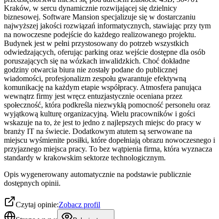
Kraków, w sercu dynamicznie rozwijającej się dzielnicy
biznesowej. Software Mansion specjalizuje się w dostarczaniu
najwyższej jakości rozwiązań informatycznych, stawiając przy tym
na nowoczesne podejście do każdego realizowanego projektu.
Budynek jest w pełni przystosowany do potrzeb wszystkich
odwiedzających, oferując parking oraz wejście dostępne dla osób
poruszających się na wózkach inwalidzkich. Choć dokładne
godziny otwarcia biura nie zostały podane do publicznej
wiadomości, profesjonalizm zespołu gwarantuje efektywną
komunikację na każdym etapie współpracy. Atmosfera panująca
wewnątrz firmy jest wręcz entuzjastycznie oceniana przez
społeczność, która podkreśla niezwykłą pomocność personelu oraz
wyjątkową kulturę organizacyjną. Wielu pracowników i gości
wskazuje na to, że jest to jedno z najlepszych miejsc do pracy w
branży IT na świecie. Dodatkowym atutem są serwowane na
miejscu wyśmienite posiłki, które dopełniają obrazu nowoczesnego i
przyjaznego miejsca pracy. To bez wątpienia firma, która wyznacza
standardy w krakowskim sektorze technologicznym.
Opis wygenerowany automatycznie na podstawie publicznie
dostępnych opinii.
Czytaj opinie:
Zobacz profil