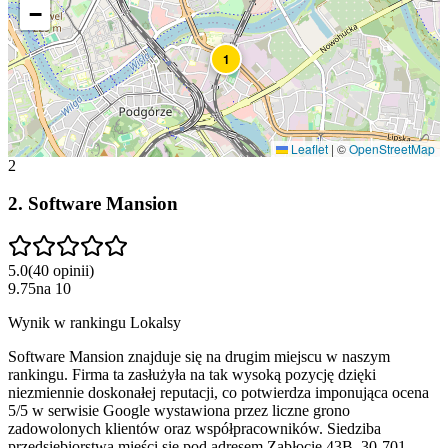
−
1
Leaflet
|
©
OpenStreetMap
2
2
.
Software Mansion
5.0
(
40
opinii
)
9.75
na
10
Wynik w rankingu Lokalsy
Software Mansion znajduje się na drugim miejscu w naszym
rankingu. Firma ta zasłużyła na tak wysoką pozycję dzięki
niezmiennie doskonałej reputacji, co potwierdza imponująca ocena
5/5 w serwisie Google wystawiona przez liczne grono
zadowolonych klientów oraz współpracowników. Siedziba
przedsiębiorstwa mieści się pod adresem Zabłocie 43B, 30-701