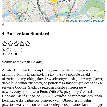
Leaflet
|
©
OpenStreetMap
4
4
.
Amsterdam Standard
5.0
(
17
opinii
)
9.25
na
10
Wynik w rankingu Lokalsy
Amsterdam Standard znajduje się na czwartym miejscu w naszym
rankingu. Firma ta zasłużyła na tak wysoką pozycję dzięki
niezmiennie wysokiej jakości świadczonych usług oraz wyjątkowej
dbałości o standardy pracy, co potwierdza imponująca ocena 5/5 w
serwisie Google. Siedziba przedsiębiorstwa mieści się w
nowoczesnym biurowcu Porto Office B, przy ulicy Generała
Bohdana Zielińskiego 22, 30-320 Kraków, co zapewnia doskonałą
lokalizację dla partnerów biznesowych. Obiekt jest w pełni
przystosowany do potrzeb osób z niepełnosprawnościami, oferując