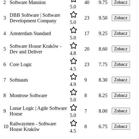
2
Software Mansion
40
9.75
Zobacz
5.0
DBB Software | Software
3
23
9.50
Zobacz
Development Company
5.0
4
Amsterdam Standard
17
9.25
Zobacz
5.0
Software House Kraków -
5
20
8.60
Zobacz
Dev and Deliver
4.8
6
Core Logic
23
7.75
Zobacz
4.5
7
Softnauts
9
8.30
Zobacz
4.9
8
Montrose Software
8
8.25
Zobacz
5.0
Lunar Logic | Agile Software
9
7
8.00
Zobacz
House
5.0
Railwaymen - Software
10
8
6.75
Zobacz
House Kraków
4.5