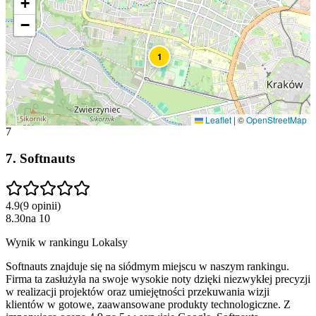
+
−
1
Leaflet
|
©
OpenStreetMap
7
7
.
Softnauts
4.9
(
9
opinii
)
8.30
na
10
Wynik w rankingu Lokalsy
Softnauts znajduje się na siódmym miejscu w naszym rankingu.
Firma ta zasłużyła na swoje wysokie noty dzięki niezwykłej precyzji
w realizacji projektów oraz umiejętności przekuwania wizji
klientów w gotowe, zaawansowane produkty technologiczne. Z