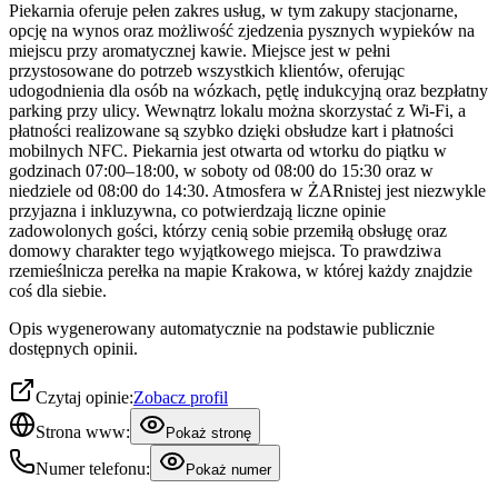
Piekarnia oferuje pełen zakres usług, w tym zakupy stacjonarne,
opcję na wynos oraz możliwość zjedzenia pysznych wypieków na
miejscu przy aromatycznej kawie. Miejsce jest w pełni
przystosowane do potrzeb wszystkich klientów, oferując
udogodnienia dla osób na wózkach, pętlę indukcyjną oraz bezpłatny
parking przy ulicy. Wewnątrz lokalu można skorzystać z Wi-Fi, a
płatności realizowane są szybko dzięki obsłudze kart i płatności
mobilnych NFC. Piekarnia jest otwarta od wtorku do piątku w
godzinach 07:00–18:00, w soboty od 08:00 do 15:30 oraz w
niedziele od 08:00 do 14:30. Atmosfera w ŻARnistej jest niezwykle
przyjazna i inkluzywna, co potwierdzają liczne opinie
zadowolonych gości, którzy cenią sobie przemiłą obsługę oraz
domowy charakter tego wyjątkowego miejsca. To prawdziwa
rzemieślnicza perełka na mapie Krakowa, w której każdy znajdzie
coś dla siebie.
Opis wygenerowany automatycznie na podstawie publicznie
dostępnych opinii.
Czytaj opinie:
Zobacz profil
Strona www:
Pokaż stronę
Numer telefonu:
Pokaż numer