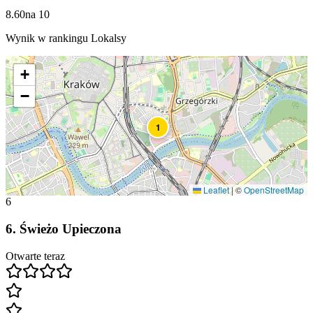
8.60
na
10
Wynik w rankingu Lokalsy
+
−
1
Leaflet
|
©
OpenStreetMap
6
6
.
Świeżo Upieczona
Otwarte teraz