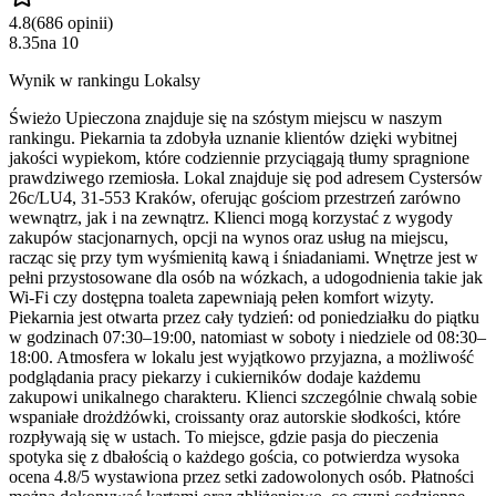
4.8
(
686
opinii
)
8.35
na
10
Wynik w rankingu Lokalsy
Świeżo Upieczona znajduje się na szóstym miejscu w naszym
rankingu. Piekarnia ta zdobyła uznanie klientów dzięki wybitnej
jakości wypiekom, które codziennie przyciągają tłumy spragnione
prawdziwego rzemiosła. Lokal znajduje się pod adresem Cystersów
26c/LU4, 31-553 Kraków, oferując gościom przestrzeń zarówno
wewnątrz, jak i na zewnątrz. Klienci mogą korzystać z wygody
zakupów stacjonarnych, opcji na wynos oraz usług na miejscu,
racząc się przy tym wyśmienitą kawą i śniadaniami. Wnętrze jest w
pełni przystosowane dla osób na wózkach, a udogodnienia takie jak
Wi-Fi czy dostępna toaleta zapewniają pełen komfort wizyty.
Piekarnia jest otwarta przez cały tydzień: od poniedziałku do piątku
w godzinach 07:30–19:00, natomiast w soboty i niedziele od 08:30–
18:00. Atmosfera w lokalu jest wyjątkowo przyjazna, a możliwość
podglądania pracy piekarzy i cukierników dodaje każdemu
zakupowi unikalnego charakteru. Klienci szczególnie chwalą sobie
wspaniałe drożdżówki, croissanty oraz autorskie słodkości, które
rozpływają się w ustach. To miejsce, gdzie pasja do pieczenia
spotyka się z dbałością o każdego gościa, co potwierdza wysoka
ocena 4.8/5 wystawiona przez setki zadowolonych osób. Płatności