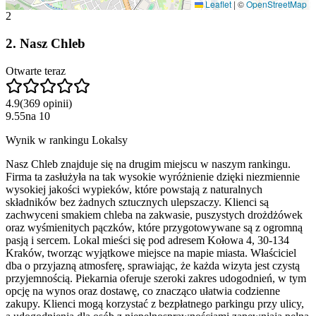
Leaflet
|
©
OpenStreetMap
2
2
.
Nasz Chleb
Otwarte teraz
4.9
(
369
opinii
)
9.55
na
10
Wynik w rankingu Lokalsy
Nasz Chleb znajduje się na drugim miejscu w naszym rankingu.
Firma ta zasłużyła na tak wysokie wyróżnienie dzięki niezmiennie
wysokiej jakości wypieków, które powstają z naturalnych
składników bez żadnych sztucznych ulepszaczy. Klienci są
zachwyceni smakiem chleba na zakwasie, puszystych drożdżówek
oraz wyśmienitych pączków, które przygotowywane są z ogromną
pasją i sercem. Lokal mieści się pod adresem Kołowa 4, 30-134
Kraków, tworząc wyjątkowe miejsce na mapie miasta. Właściciel
dba o przyjazną atmosferę, sprawiając, że każda wizyta jest czystą
przyjemnością. Piekarnia oferuje szeroki zakres udogodnień, w tym
opcję na wynos oraz dostawę, co znacząco ułatwia codzienne
zakupy. Klienci mogą korzystać z bezpłatnego parkingu przy ulicy,