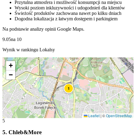
Przytulna atmosfera i możliwość konsumpcji na miejscu
Wysoki poziom inkluzywności i udogodnień dla klientów
Świeżość produktów zachowana nawet po kilku dniach
Dogodna lokalizacja z łatwym dostępem i parkingiem
Na podstawie analizy opinii Google Maps.
9.05
na
10
Wynik w rankingu Lokalsy
+
−
1
Leaflet
|
©
OpenStreetMap
5
5
.
Chleb&More