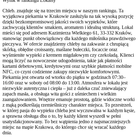
Wynik w rankingu Lokalsy
Chleb. znajduje się na trzecim miejscu w naszym rankingu. Ta
wyjątkowa piekarnia w Krakowie zasłużyła na tak wysoką pozycję
dzięki bezkompromisowej jakości swoich wypieków, które
zachwycają klientów smakiem, aromatem i idealną strukturą. Lokal
mieści się pod adresem Kazimierza Wielkiego 61, 33-332 Kraków,
stanowiąc punkt obowiązkowy dla każdego miłośnika prawdziwego
pieczywa. W ofercie znajdziemy chleby na zakwasie z chrupiącą
skórką, obłędne croissanty, maślane bułeczki, focaccie oraz
wyśmienite wypieki z kremem migdałowym czy czekoladą. Klienci
mogą liczyć na nowoczesne udogodnienia, takie jak płatności
kartami debetowymi, kredytowymi oraz szybkie płatności mobilne
NFC, co czyni codzienne zakupy niezwykle komfortowymi.
Piekarnia jest otwarta od wtorku do piątku w godzinach 07:30–
16:00 oraz w soboty od 08:00 do 13:00. Atmosfera w lokalu jest
niezwykle autentyczna i ciepła – już z daleka czuć zniewalający
zapach masła, a obsługa wita gości z uśmiechem i wielkim
zaangażowaniem. Wnętrze emanuje prostotą, gdzie widoczne worki
z mąką podkreślają rzemieślniczy charakter miejsca. To przestrzeń,
w której pasja do wypieku chleba jest wyczuwalna w każdym kęsie,
a sprawna obsługa dba o to, by każdy klient wyszedł w pełni
usatysfakcjonowany. To bez wątpienia jedno z najsmaczniejszych
miejsc na mapie Krakowa, do którego chce się wracać każdego
dnia.