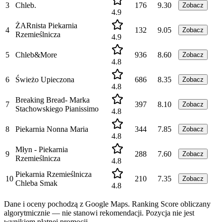
3
Chleb.
176
9.30
Zobacz
4.9
ŻARnista Piekarnia
4
132
9.05
Zobacz
Rzemieślnicza
4.9
5
Chleb&More
936
8.60
Zobacz
4.8
6
Świeżo Upieczona
686
8.35
Zobacz
4.8
Breaking Bread- Marka
7
397
8.10
Zobacz
Stachowskiego Pianissimo
4.8
8
Piekarnia Nonna Maria
344
7.85
Zobacz
4.8
Młyn - Piekarnia
9
288
7.60
Zobacz
Rzemieślnicza
4.8
Piekarnia Rzemieślnicza
10
210
7.35
Zobacz
Chleba Smak
4.8
Dane i oceny pochodzą z Google Maps. Ranking Score obliczany
algorytmicznie — nie stanowi rekomendacji. Pozycja nie jest
wynikiem płatnej promocji.