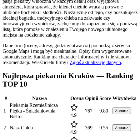
pasja piekarzy widoczna w każdym detalu oraz wyjątkowa
atmosfera, która sprawia, że klienci chętnie wracają po swoje
ulubione bochenki i słodkości. Niezależnie od tego, czy poszukujesz
idealnej bagietki, tradycyjnego chleba na zakwasie czy
innowacyjnych wypieków, zachęcamy do zapoznania się z poniższą
listą, która pomoże w znalezieniu Twojego nowego ulubionego
miejsca na codzienne zakupy.
Dane firm (oceny, adresy, godziny otwarcia) pochodzą z serwisu
Google Maps i mogą być nieaktualne. Opisy firm wygenerowane
automatycznie. Ranking ma charakter informacyjny i nie stanowi
rekomendacji.
Właścicielu firmy?
Zgłoś aktualizację danych
.
Najlepsza piekarnia Kraków — Ranking
TOP 10
#
Nazwa
Ocena
Opinii
Score
Wizytówka
Piekarnia Rzemieślnicza
1
Piętka - Śniadaniownia,
767
9.80
Zobacz
4.9
Bistro
2
Nasz Chleb
369
9.55
Zobacz
4.9