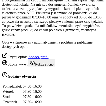
a udogodnienia dla osób z niepełnosprawnościami zapewniają pełną
dostępność lokalu. Na miejscu dostępne są również kawa oraz
toaleta, a za zakupy zapłacimy wygodnie kartami płatniczymi lub
telefonem przez NFC. Piekarnia jest czynna od poniedziałku do
piątku w godzinach 07:30–16:00 oraz w soboty od 08:00 do 13:00,
co pozwala na zakup świeżego pieczywa niemal przez cały tydzień.
To prawdziwa gratka dla miłośników rzemieślniczych wypieków,
gdzie każdy produkt, od chałki po chleb z grzybami, zachwyca
jakością.
Opis wygenerowany automatycznie na podstawie publicznie
dostępnych opinii.
Czytaj opinie:
Zobacz profil
Strona www:
Pokaż stronę
Godziny otwarcia
Poniedziałek
07:30–16:00
Wtorek
07:30–16:00
Środa
07:30–16:00
Czwartek
07:30–16:00