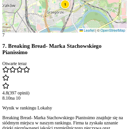
1
Leaflet
|
©
OpenStreetMap
7
7
.
Breaking Bread- Marka Stachowskiego
Pianissimo
Otwarte teraz
4.8
(
397
opinii
)
8.10
na
10
Wynik w rankingu Lokalsy
Breaking Bread- Marka Stachowskiego Pianissimo znajduje się na
siódmym miejscu w naszym rankingu. Firma ta zyskała uznanie
dzięki niezrównanej jakości rzemieślniczego pieczywa oraz