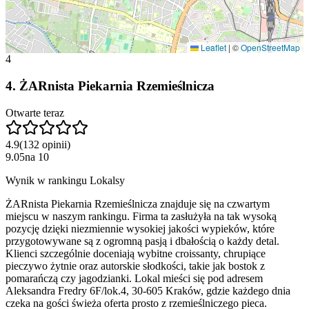
Leaflet
|
©
OpenStreetMap
4
4
.
ŻARnista Piekarnia Rzemieślnicza
Otwarte teraz
4.9
(
132
opinii
)
9.05
na
10
Wynik w rankingu Lokalsy
ŻARnista Piekarnia Rzemieślnicza znajduje się na czwartym
miejscu w naszym rankingu. Firma ta zasłużyła na tak wysoką
pozycję dzięki niezmiennie wysokiej jakości wypieków, które
przygotowywane są z ogromną pasją i dbałością o każdy detal.
Klienci szczególnie doceniają wybitne croissanty, chrupiące
pieczywo żytnie oraz autorskie słodkości, takie jak bostok z
pomarańczą czy jagodzianki. Lokal mieści się pod adresem
Aleksandra Fredry 6F/lok.4, 30-605 Kraków, gdzie każdego dnia
czeka na gości świeża oferta prosto z rzemieślniczego pieca.