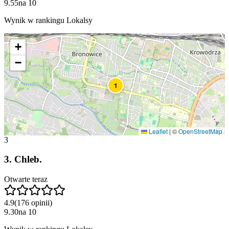
9.55
na
10
Wynik w rankingu Lokalsy
+
−
1
Leaflet
|
©
OpenStreetMap
3
3
.
Chleb.
Otwarte teraz
4.9
(
176
opinii
)
9.30
na
10