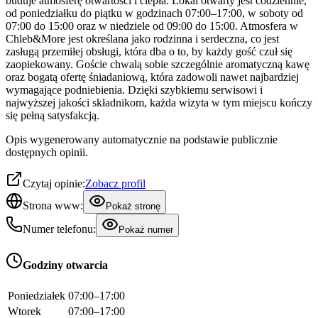
buduje atmosferę otwartości i ciepła. Lokal otwarty jest codziennie,
od poniedziałku do piątku w godzinach 07:00–17:00, w soboty od
07:00 do 15:00 oraz w niedziele od 09:00 do 15:00. Atmosfera w
Chleb&More jest określana jako rodzinna i serdeczna, co jest
zasługą przemiłej obsługi, która dba o to, by każdy gość czuł się
zaopiekowany. Goście chwalą sobie szczególnie aromatyczną kawę
oraz bogatą ofertę śniadaniową, która zadowoli nawet najbardziej
wymagające podniebienia. Dzięki szybkiemu serwisowi i
najwyższej jakości składnikom, każda wizyta w tym miejscu kończy
się pełną satysfakcją.
Opis wygenerowany automatycznie na podstawie publicznie
dostępnych opinii.
Czytaj opinie:
Zobacz profil
Strona www:
Pokaż stronę
Numer telefonu:
Pokaż numer
Godziny otwarcia
Poniedziałek
07:00–17:00
Wtorek
07:00–17:00