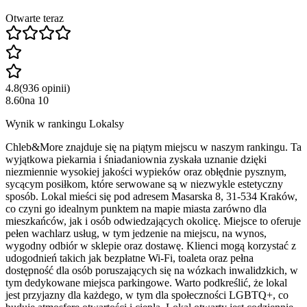
Otwarte teraz
4.8
(
936
opinii
)
8.60
na
10
Wynik w rankingu Lokalsy
Chleb&More znajduje się na piątym miejscu w naszym rankingu. Ta
wyjątkowa piekarnia i śniadaniownia zyskała uznanie dzięki
niezmiennie wysokiej jakości wypieków oraz obłędnie pysznym,
sycącym posiłkom, które serwowane są w niezwykle estetyczny
sposób. Lokal mieści się pod adresem Masarska 8, 31-534 Kraków,
co czyni go idealnym punktem na mapie miasta zarówno dla
mieszkańców, jak i osób odwiedzających okolicę. Miejsce to oferuje
pełen wachlarz usług, w tym jedzenie na miejscu, na wynos,
wygodny odbiór w sklepie oraz dostawę. Klienci mogą korzystać z
udogodnień takich jak bezpłatne Wi-Fi, toaleta oraz pełna
dostępność dla osób poruszających się na wózkach inwalidzkich, w
tym dedykowane miejsca parkingowe. Warto podkreślić, że lokal
jest przyjazny dla każdego, w tym dla społeczności LGBTQ+, co