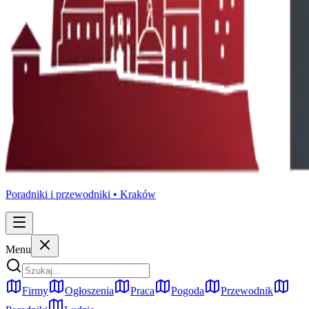
Poradniki i przewodniki •
Kraków
Menu
Firmy
Ogłoszenia
Praca
Pogoda
Przewodnik