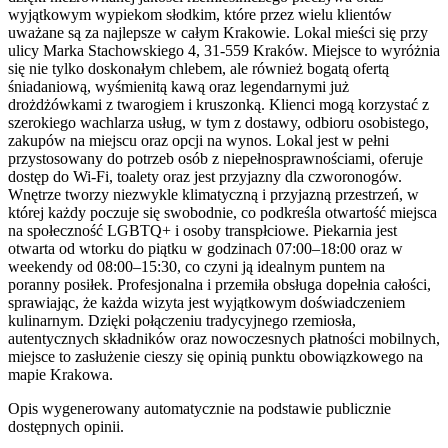
wyjątkowym wypiekom słodkim, które przez wielu klientów
uważane są za najlepsze w całym Krakowie. Lokal mieści się przy
ulicy Marka Stachowskiego 4, 31-559 Kraków. Miejsce to wyróżnia
się nie tylko doskonałym chlebem, ale również bogatą ofertą
śniadaniową, wyśmienitą kawą oraz legendarnymi już
drożdżówkami z twarogiem i kruszonką. Klienci mogą korzystać z
szerokiego wachlarza usług, w tym z dostawy, odbioru osobistego,
zakupów na miejscu oraz opcji na wynos. Lokal jest w pełni
przystosowany do potrzeb osób z niepełnosprawnościami, oferuje
dostęp do Wi-Fi, toalety oraz jest przyjazny dla czworonogów.
Wnętrze tworzy niezwykle klimatyczną i przyjazną przestrzeń, w
której każdy poczuje się swobodnie, co podkreśla otwartość miejsca
na społeczność LGBTQ+ i osoby transpłciowe. Piekarnia jest
otwarta od wtorku do piątku w godzinach 07:00–18:00 oraz w
weekendy od 08:00–15:30, co czyni ją idealnym puntem na
poranny posiłek. Profesjonalna i przemiła obsługa dopełnia całości,
sprawiając, że każda wizyta jest wyjątkowym doświadczeniem
kulinarnym. Dzięki połączeniu tradycyjnego rzemiosła,
autentycznych składników oraz nowoczesnych płatności mobilnych,
miejsce to zasłużenie cieszy się opinią punktu obowiązkowego na
mapie Krakowa.
Opis wygenerowany automatycznie na podstawie publicznie
dostępnych opinii.