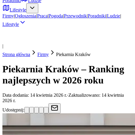
Poradniki
Ludzie
Lifestyle
Firmy
|
Ogłoszenia
|
Praca
|
Pogoda
|
Przewodnik
|
Poradniki
|
Ludzie
|
Lifestyle
|
Strona główna
Firmy
Piekarnia
Kraków
Piekarnia Kraków – Ranking
najlepszych w 2026 roku
Data dodania:
14 kwietnia 2026 r.
·
Zaktualizowano:
14 kwietnia
2026 r.
Udostępnij: