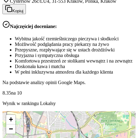
Cystersów 26c/LU4, 31-553 Kraków, Polska, Kraków
Kopiuj
Najczęściej doceniane:
Wybitna jakość rzemieślniczego pieczywa i słodkości
Możliwość podglądania pracy piekarzy na żywo
Przepyszne, rozpływające się w ustach drożdżówki
Przyjazna i sympatyczna obsługa
Komfortowa przestrzeń ze stolikami wewnątrz i na zewnątrz
Doskonała kawa i matcha
W pełni inkluzywna atmosfera dla każdego klienta
Na podstawie analizy opinii Google Maps.
8.35
na
10
Wynik w rankingu Lokalsy
+
−