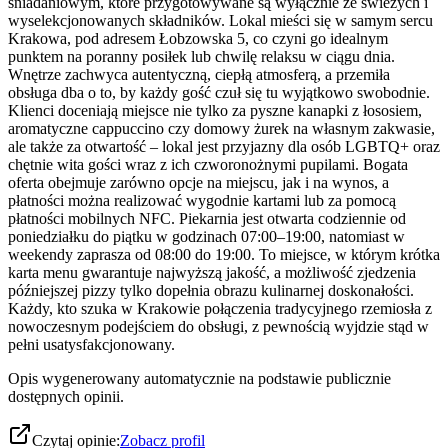
śniadaniowym, które przygotowywane są wyłącznie ze świeżych i
wyselekcjonowanych składników. Lokal mieści się w samym sercu
Krakowa, pod adresem Łobzowska 5, co czyni go idealnym
punktem na poranny posiłek lub chwilę relaksu w ciągu dnia.
Wnętrze zachwyca autentyczną, ciepłą atmosferą, a przemiła
obsługa dba o to, by każdy gość czuł się tu wyjątkowo swobodnie.
Klienci doceniają miejsce nie tylko za pyszne kanapki z łososiem,
aromatyczne cappuccino czy domowy żurek na własnym zakwasie,
ale także za otwartość – lokal jest przyjazny dla osób LGBTQ+ oraz
chętnie wita gości wraz z ich czworonożnymi pupilami. Bogata
oferta obejmuje zarówno opcje na miejscu, jak i na wynos, a
płatności można realizować wygodnie kartami lub za pomocą
płatności mobilnych NFC. Piekarnia jest otwarta codziennie od
poniedziałku do piątku w godzinach 07:00–19:00, natomiast w
weekendy zaprasza od 08:00 do 19:00. To miejsce, w którym krótka
karta menu gwarantuje najwyższą jakość, a możliwość zjedzenia
późniejszej pizzy tylko dopełnia obrazu kulinarnej doskonałości.
Każdy, kto szuka w Krakowie połączenia tradycyjnego rzemiosła z
nowoczesnym podejściem do obsługi, z pewnością wyjdzie stąd w
pełni usatysfakcjonowany.
Opis wygenerowany automatycznie na podstawie publicznie
dostępnych opinii.
Czytaj opinie:
Zobacz profil