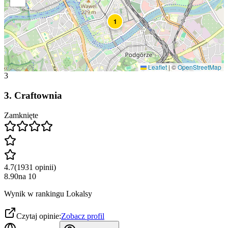
1
Leaflet
|
©
OpenStreetMap
3
3
.
Craftownia
Zamknięte
4.7
(
1931
opinii
)
8.90
na
10
Wynik w rankingu Lokalsy
Czytaj opinie:
Zobacz profil