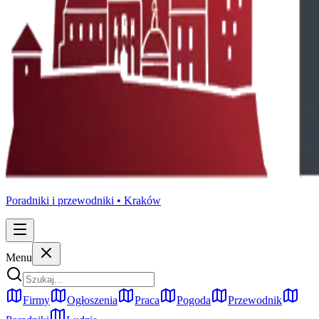
Poradniki i przewodniki •
Kraków
Menu
Firmy
Ogłoszenia
Praca
Pogoda
Przewodnik