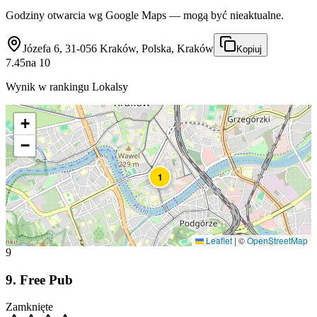
Godziny otwarcia wg Google Maps — mogą być nieaktualne.
Józefa 6, 31-056 Kraków, Polska, Kraków
Kopiuj
7.45
na
10
Wynik w rankingu Lokalsy
+
−
1
Leaflet
|
©
OpenStreetMap
9
9
.
Free Pub
Zamknięte