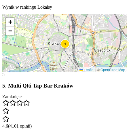
Wynik w rankingu Lokalsy
+
−
1
Leaflet
|
©
OpenStreetMap
5
5
.
Multi Qlti Tap Bar Kraków
Zamknięte
4.6
(
4101
opinii
)