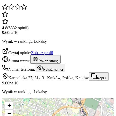
4.8
(
6332
opinii
)
9.60
na
10
Wynik w rankingu Lokalsy
Czytaj opinie:
Zobacz profil
Strona www:
Pokaż stronę
Numer telefonu:
Pokaż numer
Karmelicka 27, 31-131 Kraków, Polska, Kraków
Kopiuj
9.60
na
10
Wynik w rankingu Lokalsy
+
−