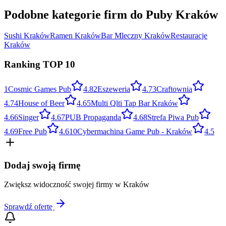
Podobne kategorie firm do
Puby
Kraków
Sushi
Kraków
Ramen
Kraków
Bar Mleczny
Kraków
Restauracje
Kraków
Ranking TOP
10
1
Cosmic Games Pub
4.8
2
Eszeweria
4.7
3
Craftownia
4.7
4
House of Beer
4.6
5
Multi Qlti Tap Bar Kraków
4.6
6
Singer
4.6
7
PUB Propaganda
4.6
8
Strefa Piwa Pub
4.6
9
Free Pub
4.6
10
Cybermachina Game Pub - Kraków
4.5
Dodaj swoją firmę
Zwiększ widoczność swojej firmy w
Kraków
Sprawdź ofertę