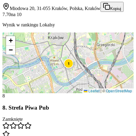
Miodowa 20, 31-055 Kraków, Polska, Kraków
Kopiuj
7.70
na
10
Wynik w rankingu Lokalsy
+
−
1
Leaflet
|
©
OpenStreetMap
8
8
.
Strefa Piwa Pub
Zamknięte