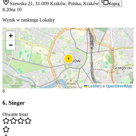
Szewska 21, 31-009 Kraków, Polska, Kraków
Kopiuj
8.20
na
10
Wynik w rankingu Lokalsy
+
−
1
Leaflet
|
©
OpenStreetMap
6
6
.
Singer
Otwarte teraz