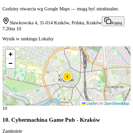
Godziny otwarcia wg Google Maps — mogą być nieaktualne.
Sławkowska 4, 31-014 Kraków, Polska, Kraków
Kopiuj
7.20
na
10
Wynik w rankingu Lokalsy
+
−
1
Leaflet
|
©
OpenStreetMap
10
10
.
Cybermachina Game Pub - Kraków
Zamknięte