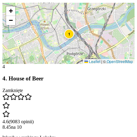
+
−
1
Leaflet
|
©
OpenStreetMap
4
4
.
House of Beer
Zamknięte
4.6
(
9083
opinii
)
8.45
na
10