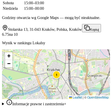
Sobota
15:00–03:00
Niedziela
15:00–00:00
Godziny otwarcia wg Google Maps — mogą być nieaktualne.
Stolarska 13, 31-043 Kraków, Polska, Kraków
Kopiuj
6.75
na
10
Wynik w rankingu Lokalsy
+
−
1
Leaflet
|
©
OpenStreetMap
Informacje prawne i zastrzeżenia
+