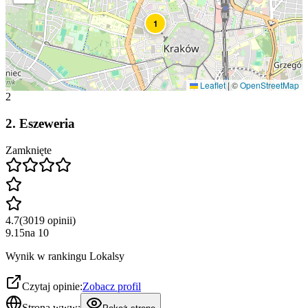
1
Leaflet
|
©
OpenStreetMap
2
2
.
Eszeweria
Zamknięte
4.7
(
3019
opinii
)
9.15
na
10
Wynik w rankingu Lokalsy
Czytaj opinie:
Zobacz profil
Strona www: