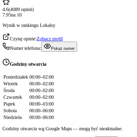
4.6
(
4089
opinii
)
7.95
na
10
Wynik w rankingu Lokalsy
Czytaj opinie:
Zobacz profil
Numer telefonu:
Pokaż numer
Godziny otwarcia
Poniedziałek
00:00–02:00
Wtorek
00:00–02:00
Środa
00:00–02:00
Czwartek
00:00–02:00
Piątek
00:00–03:00
Sobota
00:00–06:00
Niedziela
00:00–06:00
Godziny otwarcia wg Google Maps — mogą być nieaktualne.