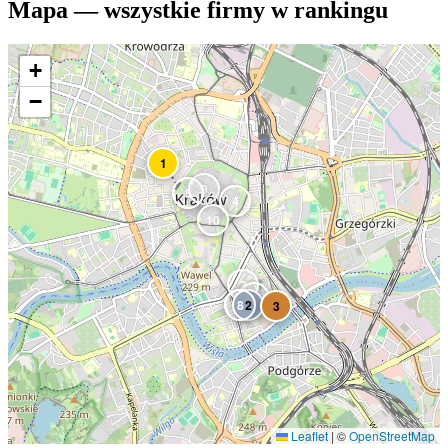
Mapa — wszystkie firmy w rankingu
+
−
1
9
5
4
10
7
6
8
2
3
Leaflet
|
©
OpenStreetMap