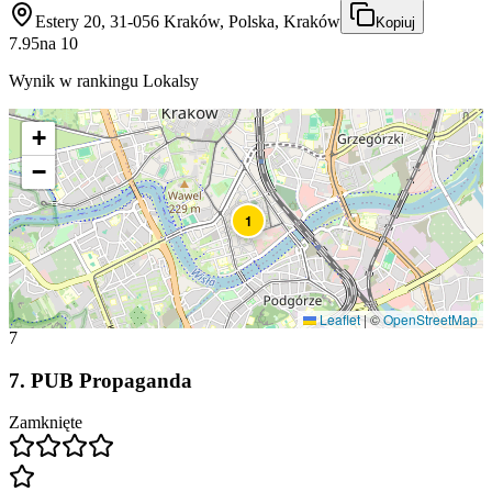
Estery 20, 31-056 Kraków, Polska, Kraków
Kopiuj
7.95
na
10
Wynik w rankingu Lokalsy
+
−
1
Leaflet
|
©
OpenStreetMap
7
7
.
PUB Propaganda
Zamknięte