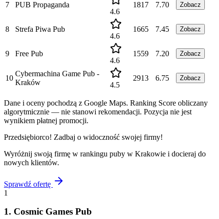
7
PUB Propaganda
1817
7.70
Zobacz
4.6
8
Strefa Piwa Pub
1665
7.45
Zobacz
4.6
9
Free Pub
1559
7.20
Zobacz
4.6
Cybermachina Game Pub -
10
2913
6.75
Zobacz
Kraków
4.5
Dane i oceny pochodzą z Google Maps. Ranking Score obliczany
algorytmicznie — nie stanowi rekomendacji. Pozycja nie jest
wynikiem płatnej promocji.
Przedsiębiorco! Zadbaj o widoczność swojej firmy!
Wyróżnij swoją firmę w rankingu
puby
w
Krakowie
i docieraj do
nowych klientów.
Sprawdź ofertę
1
1
.
Cosmic Games Pub