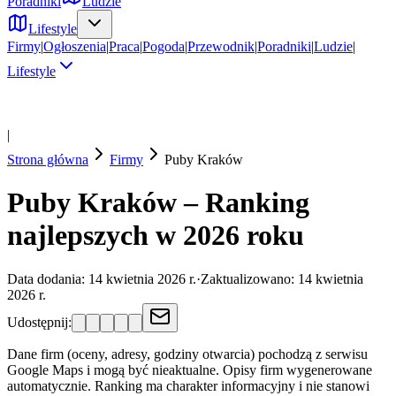
Poradniki
Ludzie
Lifestyle
Firmy
|
Ogłoszenia
|
Praca
|
Pogoda
|
Przewodnik
|
Poradniki
|
Ludzie
|
Lifestyle
|
Strona główna
Firmy
Puby
Kraków
Puby Kraków – Ranking
najlepszych w 2026 roku
Data dodania:
14 kwietnia 2026 r.
·
Zaktualizowano:
14 kwietnia
2026 r.
Udostępnij:
Dane firm (oceny, adresy, godziny otwarcia) pochodzą z serwisu
Google Maps i mogą być nieaktualne. Opisy firm wygenerowane
automatycznie. Ranking ma charakter informacyjny i nie stanowi