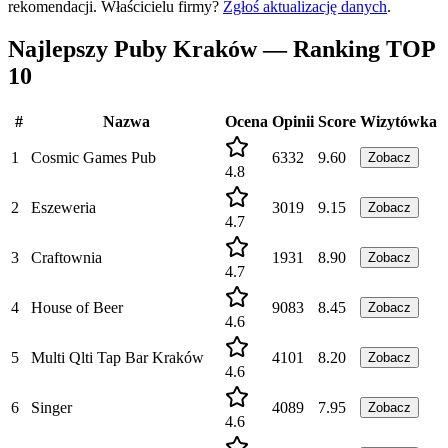
rekomendacji.
Właścicielu firmy?
Zgłoś aktualizację danych
.
Najlepszy Puby Kraków — Ranking TOP
10
#
Nazwa
Ocena
Opinii
Score
Wizytówka
1
Cosmic Games Pub
6332
9.60
Zobacz
4.8
2
Eszeweria
3019
9.15
Zobacz
4.7
3
Craftownia
1931
8.90
Zobacz
4.7
4
House of Beer
9083
8.45
Zobacz
4.6
5
Multi Qlti Tap Bar Kraków
4101
8.20
Zobacz
4.6
6
Singer
4089
7.95
Zobacz
4.6