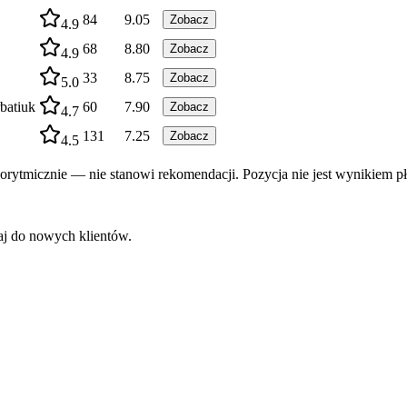
84
9.05
Zobacz
4.9
68
8.80
Zobacz
4.9
33
8.75
Zobacz
5.0
batiuk
60
7.90
Zobacz
4.7
131
7.25
Zobacz
4.5
rytmicznie — nie stanowi rekomendacji. Pozycja nie jest wynikiem pł
aj do nowych klientów.