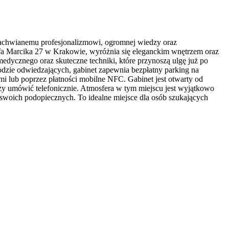
ezachwianemu profesjonalizmowi, ogromnej wiedzy oraz
zefa Marcika 27 w Krakowie, wyróżnia się eleganckim wnętrzem oraz
dycznego oraz skuteczne techniki, które przynoszą ulgę już po
odzie odwiedzających, gabinet zapewnia bezpłatny parking na
i lub poprzez płatności mobilne NFC. Gabinet jest otwarty od
ży umówić telefonicznie. Atmosfera w tym miejscu jest wyjątkowo
 swoich podopiecznych. To idealne miejsce dla osób szukających