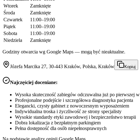
Wtorek
Zamknięte
Środa
Zamknięte
Czwartek
11:00–19:00
Piątek
11:00–19:00
Sobota
11:00–19:00
Niedziela
Zamknięte
Godziny otwarcia wg Google Maps — mogą być nieaktualne.
Józefa Marcika 27, 30-443 Kraków, Polska, Kraków
Kopiuj
Najczęściej doceniane:
Wysoka skuteczność zabiegów odczuwalna już po pierwszej w
Profesjonalne podejście i szczegółowa diagnostyka pacjenta
Elegancki, czysty gabinet z nowoczesnym wyposażeniem
Indywidualna troska i życzliwość ze strony specjalisty
Wysokie standardy etyki zawodowej i bezpieczeństwo terapii
Dobra lokalizacja z bezpłatnym parkingiem
Pełna dostępność dla osób niepełnosprawnych
Na podstawie analizy opinii Google Maps.