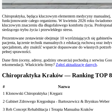
Chiropraktyka, będąca kluczowym elementem medycyny manualnej, sku
funkcjonowanie całego organizmu. W kwietniu 2026 roku świadomość 
kluczowym znaczeniu dla długofalowego komfortu życia. Profesjonaln
siedzącego trybu życia i przewlekłego stresu.
Prezentowane zestawienie obejmuje 10 wyróżniających się gabinetów w
pacjenta, łączenie technik manualnych z edukacją ruchową oraz indy
specjalistom, aby znaleźć wsparcie dopasowane do własnych potrzeb
pełnej sprawności.
Dane firm (oceny, adresy, godziny otwarcia) pochodzą z serwisu Go
rekomendacji.
Właścicielu firmy?
Zgłoś aktualizację danych
.
Chiropraktyka Kraków — Ranking TOP 8
#
Nazwa
1
Klonowski Chiropraktyka | Kręgarz
2
Gabinet Zdrowego Kręgosłupa - Bartoszewicz & Brynkus-Weber
3
Reh Concept Rehabilitacja i Terapia Manualna Kraków