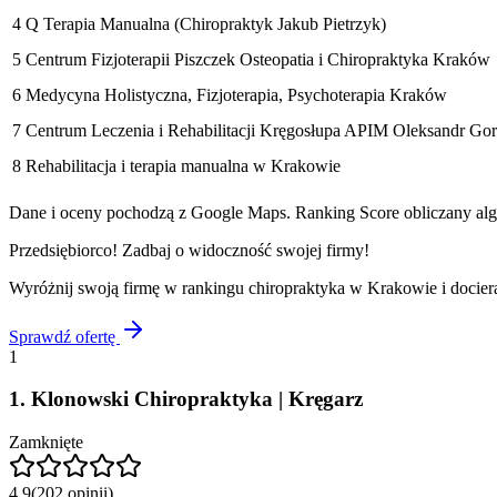
4
Q Terapia Manualna (Chiropraktyk Jakub Pietrzyk)
5
Centrum Fizjoterapii Piszczek Osteopatia i Chiropraktyka Kraków
6
Medycyna Holistyczna, Fizjoterapia, Psychoterapia Kraków
7
Centrum Leczenia i Rehabilitacji Kręgosłupa APIM Oleksandr Gor
8
Rehabilitacja i terapia manualna w Krakowie
Dane i oceny pochodzą z Google Maps. Ranking Score obliczany algo
Przedsiębiorco! Zadbaj o widoczność swojej firmy!
Wyróżnij swoją firmę w rankingu
chiropraktyka
w
Krakowie
i docier
Sprawdź ofertę
1
1
.
Klonowski Chiropraktyka | Kręgarz
Zamknięte
4.9
(
202
opinii
)