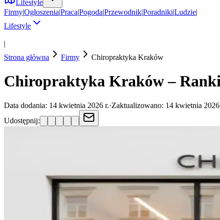
Lifestyle
Firmy
|
Ogłoszenia
|
Praca
|
Pogoda
|
Przewodnik
|
Poradniki
|
Ludzie
|
Lifestyle
|
Strona główna
Firmy
Chiropraktyka
Kraków
Chiropraktyka Kraków – Ranki
Data dodania:
14 kwietnia 2026 r.
·
Zaktualizowano:
14 kwietnia 2026 
Udostępnij: