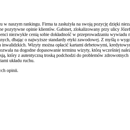
cu w naszym rankingu. Firma ta zasłużyła na swoją pozycję dzięki ni
zne pozytywne opinie klientów. Gabinet, zlokalizowany przy ulicy Jó
enci niezwykle cenią sobie dokładność w przeprowadzaniu wywiadu me
cznych, dbając o najwyższe standardy etyki zawodowej. Z myślą o wyg
h inwalidzkich. Wizyty można opłacić kartami debetowymi, kredytowym
pozwala na dogodne dopasowanie terminu wizyty, którą wcześniej nale
pasją, który z autentyczną troską podchodzi do problemów zdrowotnych
iami układu ruchu.
ch opinii.