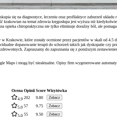
pia się na diagnostyce, leczeniu oraz profilaktyce zaburzeń układu
krakowian na temat zdrowia kręgosłupa jest wyższa niż kiedykolwiek,
a opieka chiropraktyczna nie tylko eliminuje doraźny ból, ale pomaga
 Krakowie, które zostały ocenione przez pacjentów w skali od 4.5 do 5
widualne dopasowanie terapii do schorzeń takich jak dyskopatie czy pr
 zdrowotnych. Zapraszamy do zapoznania się z poniższym zestawieniem
ogle Maps i mogą być nieaktualne. Opisy firm wygenerowane automatyc
Ocena
Opinii
Score
Wizytówka
202
9.80
Zobacz
4.9
57
9.75
Zobacz
5.0
55
9.50
Zobacz
5.0