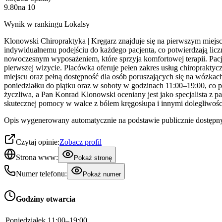
9.80
na
10
Wynik w rankingu Lokalsy
Klonowski Chiropraktyka | Kręgarz znajduje się na pierwszym miejs
indywidualnemu podejściu do każdego pacjenta, co potwierdzają lic
nowoczesnym wyposażeniem, które sprzyja komfortowej terapii. Pacj
pierwszej wizycie. Placówka oferuje pełen zakres usług chiroprakty
miejscu oraz pełną dostępność dla osób poruszających się na wózkac
poniedziałku do piątku oraz w soboty w godzinach 11:00–19:00, co 
życzliwa, a Pan Konrad Klonowski oceniany jest jako specjalista z 
skutecznej pomocy w walce z bólem kręgosłupa i innymi dolegliwośc
Opis wygenerowany automatycznie na podstawie publicznie dostępny
Czytaj opinie:
Zobacz profil
Strona www:
Pokaż stronę
Numer telefonu:
Pokaż numer
Godziny otwarcia
Poniedziałek
11:00–19:00