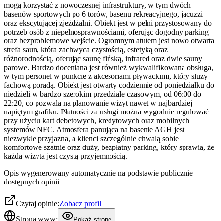
mogą korzystać z nowoczesnej infrastruktury, w tym dwóch
basenów sportowych po 6 torów, basenu rekreacyjnego, jacuzzi
oraz ekscytującej zjeżdżalni. Obiekt jest w pełni przystosowany do
potrzeb osób z niepełnosprawnościami, oferując dogodny parking
oraz bezproblemowe wejście. Ogromnym atutem jest nowo otwarta
strefa saun, która zachwyca czystością, estetyką oraz
różnorodnością, oferując saunę fińską, infrared oraz dwie sauny
parowe. Bardzo doceniana jest również wykwalifikowana obsługa,
w tym personel w punkcie z akcesoriami pływackimi, który służy
fachową poradą. Obiekt jest otwarty codziennie od poniedziałku do
niedzieli w bardzo szerokim przedziale czasowym, od 06:00 do
22:20, co pozwala na planowanie wizyt nawet w najbardziej
napiętym grafiku. Płatności za usługi można wygodnie regulować
przy użyciu kart debetowych, kredytowych oraz mobilnych
systemów NFC. Atmosfera panująca na basenie AGH jest
niezwykle przyjazna, a klienci szczególnie chwalą sobie
komfortowe szatnie oraz duży, bezpłatny parking, który sprawia, że
każda wizyta jest czystą przyjemnością.
Opis wygenerowany automatycznie na podstawie publicznie
dostępnych opinii.
Czytaj opinie:
Zobacz profil
Strona www:
Pokaż stronę