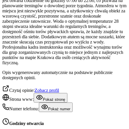
jest otwarta codziennie od godziny 07:00 do 22:00, co pozwala na
planowanie treningów o dowolnej porze tygodnia. Atmosfera w tym
miejscu jest niezwykle pozytywna, a użytkownicy chwalą obiekt za
wzorową czystość, przestronne szatnie oraz doskonałe
zabezpieczenie ratownicze. Woda o optymalnej temperaturze 28
stopni stwarza idealne warunki do regularnych treningów, a
dostępność ośmiu torów pływackich sprawia, że każdy znajdzie tu
przestrzeń dla siebie. Dodatkowym atutem są mocne suszarki, które
znacznie skracają czas przygotowań po wyjściu z wody.
Profesjonalna kadra instruktorska oraz możliwość wynajmu torów
dla grup zorganizowanych czynią to miejsce jednym z najlepszych
punktów na mapie Krakowa dla osób ceniących aktywność
fizyczną.
Opis wygenerowany automatycznie na podstawie publicznie
dostępnych opinii.
Czytaj opinie:
Zobacz profil
Strona www:
Pokaż stronę
Numer telefonu:
Pokaż numer
Godziny otwarcia