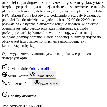
oraz miejsca parkingowe. Zmotoryzowani goście mogą korzystać z
bezpłatnego parkingu, a na miejscu dostępne są nowoczesne metody
płatności, w tym karty debetowe, kredytowe oraz płatności mobilne
NFC. Basen Kolna jest otwarty codziennie przez cały tydzień, od
poniedziałku do niedzieli, w godzinach od 07:00 do 22:00, co
pozwala na elastyczne planowanie wizyt. Atmosfera w obiekcie
oceniana jest jako bardzo przyjazna i relaksująca, a osoby
preferujące bardziej kameralne warunki mogą wybrać mniej
oblegane godziny poranne. Dzięki dogodnej lokalizacji dojazd do
obiektu jest łatwy zarówno własnym samochodem, jak i
komunikacją miejską.
Opis wygenerowany automatycznie na podstawie publicznie
dostępnych opinii.
Czytaj opinie:
Zobacz profil
Strona www:
Pokaż stronę
Numer telefonu:
Pokaż numer
Godziny otwarcia
Poniedziałek
07:00–22:00