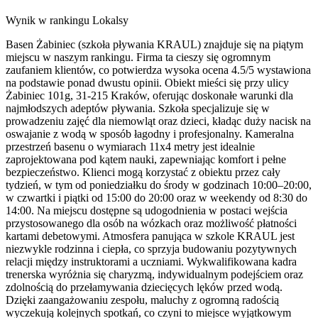
Wynik w rankingu Lokalsy
Basen Żabiniec (szkoła pływania KRAUL) znajduje się na piątym
miejscu w naszym rankingu. Firma ta cieszy się ogromnym
zaufaniem klientów, co potwierdza wysoka ocena 4.5/5 wystawiona
na podstawie ponad dwustu opinii. Obiekt mieści się przy ulicy
Żabiniec 101g, 31-215 Kraków, oferując doskonałe warunki dla
najmłodszych adeptów pływania. Szkoła specjalizuje się w
prowadzeniu zajęć dla niemowląt oraz dzieci, kładąc duży nacisk na
oswajanie z wodą w sposób łagodny i profesjonalny. Kameralna
przestrzeń basenu o wymiarach 11x4 metry jest idealnie
zaprojektowana pod kątem nauki, zapewniając komfort i pełne
bezpieczeństwo. Klienci mogą korzystać z obiektu przez cały
tydzień, w tym od poniedziałku do środy w godzinach 10:00–20:00,
w czwartki i piątki od 15:00 do 20:00 oraz w weekendy od 8:30 do
14:00. Na miejscu dostępne są udogodnienia w postaci wejścia
przystosowanego dla osób na wózkach oraz możliwość płatności
kartami debetowymi. Atmosfera panująca w szkole KRAUL jest
niezwykle rodzinna i ciepła, co sprzyja budowaniu pozytywnych
relacji między instruktorami a uczniami. Wykwalifikowana kadra
trenerska wyróżnia się charyzmą, indywidualnym podejściem oraz
zdolnością do przełamywania dziecięcych lęków przed wodą.
Dzięki zaangażowaniu zespołu, maluchy z ogromną radością
wyczekują kolejnych spotkań, co czyni to miejsce wyjątkowym