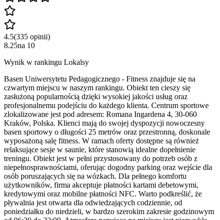
4.5
(
335
opinii
)
8.25
na
10
Wynik w rankingu Lokalsy
Basen Uniwersytetu Pedagogicznego - Fitness znajduje się na
czwartym miejscu w naszym rankingu. Obiekt ten cieszy się
zasłużoną popularnością dzięki wysokiej jakości usług oraz
profesjonalnemu podejściu do każdego klienta. Centrum sportowe
zlokalizowane jest pod adresem: Romana Ingardena 4, 30-060
Kraków, Polska. Klienci mają do swojej dyspozycji nowoczesny
basen sportowy o długości 25 metrów oraz przestronną, doskonale
wyposażoną salę fitness. W ramach oferty dostępne są również
relaksujące sesje w saunie, które stanowią idealne dopełnienie
treningu. Obiekt jest w pełni przystosowany do potrzeb osób z
niepełnosprawnościami, oferując dogodny parking oraz wejście dla
osób poruszających się na wózkach. Dla pełnego komfortu
użytkowników, firma akceptuje płatności kartami debetowymi,
kredytowymi oraz mobilne płatności NFC. Warto podkreślić, że
pływalnia jest otwarta dla odwiedzających codziennie, od
poniedziałku do niedzieli, w bardzo szerokim zakresie godzinowym