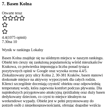
7
.
Basen Kolna
Otwarte teraz
4.4
(
1075
opinii
)
7.30
na
10
Wynik w rankingu Lokalsy
Basen Kolna znajduje się na siódmym miejscu w naszym rankingu.
Obiekt ten cieszy się zasłużoną popularnością wśród mieszkańców
Krakowa, co potwierdza imponująca liczba ponad tysiąca
pozytywnych opinii w Google oraz wysoka ocena 4.4/5.
Zlokalizowany przy ulicy Kolna 2, 30-381 Kraków, basen stanowi
doskonałe miejsce na aktywny wypoczynek dla całych rodzin.
Klienci szczególnie doceniają czystość obiektu oraz odpowiednią
temperaturę wody, która zapewnia komfort podczas pływania. Dla
najmłodszych przygotowano atrakcyjną zjeżdżalnię oraz duży basen
dedykowany dzieciom, co czyni to miejsce idealnym na
weekendowe wypady. Obiekt jest w pełni przystosowany do
potrzeb osób z niepełnosprawnościami, oferując dogodne wejścia