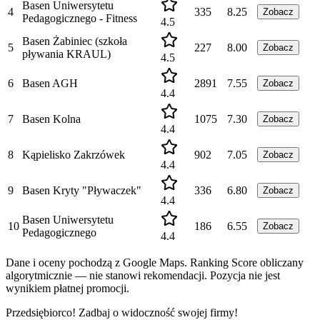
Basen Uniwersytetu
4
335
8.25
Zobacz
Pedagogicznego - Fitness
4.5
Basen Żabiniec (szkoła
5
227
8.00
Zobacz
pływania KRAUL)
4.5
6
Basen AGH
2891
7.55
Zobacz
4.4
7
Basen Kolna
1075
7.30
Zobacz
4.4
8
Kąpielisko Zakrzówek
902
7.05
Zobacz
4.4
9
Basen Kryty "Pływaczek"
336
6.80
Zobacz
4.4
Basen Uniwersytetu
10
186
6.55
Zobacz
Pedagogicznego
4.4
Dane i oceny pochodzą z Google Maps. Ranking Score obliczany
algorytmicznie — nie stanowi rekomendacji. Pozycja nie jest
wynikiem płatnej promocji.
Przedsiębiorco! Zadbaj o widoczność swojej firmy!