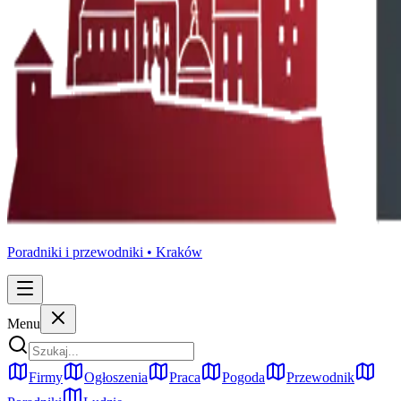
Poradniki i przewodniki •
Kraków
Menu
Firmy
Ogłoszenia
Praca
Pogoda
Przewodnik