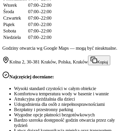
Wtorek
07:00–22:00
Środa
07:00–22:00
Czwartek
07:00–22:00
Piątek
07:00–22:00
Sobota
07:00–22:00
Niedziela
07:00–22:00
Godziny otwarcia wg Google Maps — mogą być nieaktualne.
Kolna 2, 30-381 Kraków, Polska, Kraków
Kopiuj
Najczęściej doceniane:
Wysoki standard czystości w całym obiekcie
Komfortowa temperatura wody w basenie i wannie
Atrakcyjna zjeżdżalnia dla dzieci
Udogodnienia dla osób z niepełnosprawnościami
Bezpłatny i przestronny parking
Wygodne opcje płatności bezgotówkowych
Bardzo szeroka dostępność godzin otwarcia przez cały
tydzień
Łatwy dojazd komunikacją miejską oraz transportem