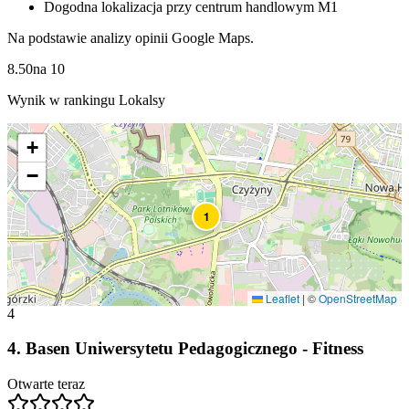
Dogodna lokalizacja przy centrum handlowym M1
Na podstawie analizy opinii Google Maps.
8.50
na
10
Wynik w rankingu Lokalsy
+
−
1
Leaflet
|
©
OpenStreetMap
4
4
.
Basen Uniwersytetu Pedagogicznego - Fitness
Otwarte teraz