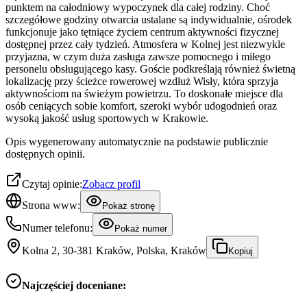
punktem na całodniowy wypoczynek dla całej rodziny. Choć
szczegółowe godziny otwarcia ustalane są indywidualnie, ośrodek
funkcjonuje jako tętniące życiem centrum aktywności fizycznej
dostępnej przez cały tydzień. Atmosfera w Kolnej jest niezwykle
przyjazna, w czym duża zasługa zawsze pomocnego i miłego
personelu obsługującego kasy. Goście podkreślają również świetną
lokalizację przy ścieżce rowerowej wzdłuż Wisły, która sprzyja
aktywnościom na świeżym powietrzu. To doskonałe miejsce dla
osób ceniących sobie komfort, szeroki wybór udogodnień oraz
wysoką jakość usług sportowych w Krakowie.
Opis wygenerowany automatycznie na podstawie publicznie
dostępnych opinii.
Czytaj opinie:
Zobacz profil
Strona www:
Pokaż stronę
Numer telefonu:
Pokaż numer
Kolna 2, 30-381 Kraków, Polska, Kraków
Kopiuj
Najczęściej doceniane: