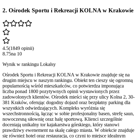
2
.
Ośrodek Sportu i Rekreacji KOLNA w Krakowie
4.5
(
1849
opinii
)
8.75
na
10
Wynik w rankingu Lokalsy
Ośrodek Sportu i Rekreacji KOLNA w Krakowie znajduje się na
drugim miejscu w naszym rankingu. Obiekt ten cieszy się ogromną
popularnością wśród mieszkańców, co potwierdza imponująca
liczba ponad 1800 pozytywnych opinii wystawionych przez
zadowolonych klientów. Ośrodek mieści się przy ulicy Kolna 2, 30-
381 Kraków, oferując dogodny dojazd oraz bezpłatny parking dla
wszystkich odwiedzających. Kompleks wyróżnia się
wszechstronnością, łącząc w sobie profesjonalny basen, strefę saun,
nowoczesną siłownię oraz halę sportową. Klienci szczególnie
doceniają unikalny tor kajakarstwa górskiego, który stanowi
prawdziwy ewenement na skalę całego miasta. W obiekcie znajduje
się również hotel oraz restauracja, co czyni to miejsce idealnym