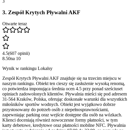
3
3
.
Zespół Krytych Pływalni AKF
Otwarte teraz
4.5
(
607
opinii
)
8.50
na
10
Wynik w rankingu Lokalsy
Zespół Krytych Pływalni AKF znajduje się na trzecim miejscu w
naszym rankingu. Obiekt ten cieszy się zasłużenie wysoką renomą,
co potwierdza imponująca średnia ocen 4.5 przy ponad sześciuset
opiniach zadowolonych klientów. Pływalnia mieści się pod adresem
31-564 Kraków, Polska, oferując doskonałe warunki dla wszystkich
miłośników sportów wodnych. Obiekt jest wyjątkowo dobrze
przystosowany do potrzeb osób z niepełnosprawnościami,
zapewniając parking oraz wejście dostępne dla osób na wózkach.
Klienci doceniają również nowoczesne formy płatności, w tym
karty debetowe, kredytowe oraz płatności mobilne NFC. Pływalnia