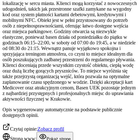
lokalizację w sercu miasta. Klienci mogą korzystać z nowoczesnych
udogodnień, takich jak przestronne szafki zamykane na wygodny
kod oraz system płatności kartami debetowymi, kredytowymi i
mobilnymi NFC. Obiekt jest w pełni przystosowany do potrzeb
osób z niepełnosprawnościami, oferując łatwo dostępne wejścia
oraz miejsca parkingowe. Godziny otwarcia są niezwykle
elastyczne, ponieważ basen działa od poniedziałku do piątku w
godzinach 06:15–22:00, w soboty od 07:00 do 19:45, a w niedziele
od 08:30 do 21:15. Wewnątrz panuje wyjątkowo spokojna i
sprzyjająca treningom atmosfera, co czyni to miejsce idealnym dla
osób poszukujących zadbanej przestrzeni do regularnego pływania.
Klienci doceniają przede wszystkim czystość obiektu, ciepłą wodę
oraz dużą liczbę gorących pryszniców. To miejsce wyróżnia się
także przejrzystą organizacją wejść, która pozwala na optymalne
zaplanowanie czasu spędzonego w wodzie. Dzięki akceptacji kart
Medicover oraz atrakcyjnym cenom, Basen UEK pozostaje jednym
z najbardziej przystępnych i profesjonalnych miejsc do uprawiania
aktywności fizycznej w Krakowie.
Opis wygenerowany automatycznie na podstawie publicznie
dostępnych opinii.
Czytaj opinie:
Zobacz profil
Strona www:
Pokaż stronę