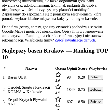
nowoczesną infrastrukturą, ale także dogodnymi godzinami
otwarcia oraz udogodnieniami, takimi jak parkingi dla osób z
niepełnosprawnościami czy systemy płatności mobilnych.
Zapraszamy do zapoznania się z poniższym zestawieniem, które
pomoże wybrać idealne miejsce na kolejny trening w basenie.
Dane firm (oceny, adresy, godziny otwarcia) pochodzą z serwisu
Google Maps i mogą być nieaktualne. Opisy firm wygenerowane
automatycznie. Ranking ma charakter informacyjny i nie stanowi
rekomendacji.
Właścicielu firmy?
Zgłoś aktualizację danych
.
Najlepszy basen Kraków — Ranking TOP
10
#
Nazwa
Ocena
Opinii
Score
Wizytówka
1
Basen UEK
98
9.20
Zobacz
4.6
Ośrodek Sportu i Rekreacji
2
1849
8.75
Zobacz
KOLNA w Krakowie
4.5
Zespół Krytych Pływalni
3
607
8.50
Zobacz
AKF
4.5