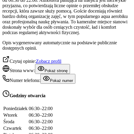
od 06:30 do 22:00. Atmosfera panująca na miejscu jest niezwykle
przyjazna, co potwierdzają liczne opinie o przemiłej obsłudze
recepcji, która zawsze służy pomocą. Goście doceniają również
bardzo dobrą organizację zajęć, w tym popularnego aqua aerobiku
oraz profesjonalną naukę pływania. To kameralne miejsce stanowi
doskonały wybór dla osób ceniących czystość, ład i komfort
podczas regularnej aktywności fizycznej.
Opis wygenerowany automatycznie na podstawie publicznie
dostępnych opinii.
Czytaj opinie:
Zobacz profil
Strona www:
Pokaż stronę
Numer telefonu:
Pokaż numer
Godziny otwarcia
Poniedziałek
06:30–22:00
Wtorek
06:30–22:00
Środa
06:30–22:00
Czwartek
06:30–22:00