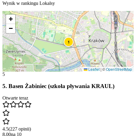
Wynik w rankingu Lokalsy
+
−
1
Leaflet
|
©
OpenStreetMap
5
5
.
Basen Żabiniec (szkoła pływania KRAUL)
Otwarte teraz
4.5
(
227
opinii
)
8.00
na
10