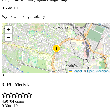
9.55
na
10
Wynik w rankingu Lokalsy
+
−
1
Leaflet
|
©
OpenStreetMap
3
3
.
PC Medyk
4.9
(
704
opinii
)
9.30
na
10