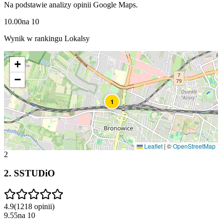
Na podstawie analizy opinii Google Maps.
10.00
na
10
Wynik w rankingu Lokalsy
+
−
1
Leaflet
|
©
OpenStreetMap
2
2
.
SSTUDiO
4.9
(
1218
opinii
)
9.55
na
10