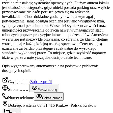
rzetelną reinstalację systemów operacyjnych. Dużym atutem lokalu
jest dbałość o dostępność, gdyż obiekt posiada parking oraz wejście
przystosowane dla osób poruszających się na wózkach
inwalidzkich. Choć dokładne godziny otwarcia wymagają
potwierdzenia, sama obsługa oceniana jest jako wyjątkowo miła,
sympatyczna i pełna humoru. Właściciel słynie z uczciwości oraz
umiejętności przywracania do życia nawet wymagających stacji
roboczych poprzez precyzyjne lutowanie podzespołów. Atmosfera
w serwisie jest niezwykle przyjazna, co sprawia, że klienci chętnie
wracają tutaj z każdą kolejną usterką sprzętową. Ceny usług są
uznawane za bardzo przystępne i adekwatne do wysokiego
standardu wykonanej pracy. To miejsce, gdzie szybkość naprawy
idzie w parze z najwyższą dbałością o detale techniczne.
Opis wygenerowany automatycznie na podstawie publicznie
dostępnych opinii.
Czytaj opinie:
Zobacz profil
Strona www:
Pokaż stronę
Numer telefonu:
Pokaż numer
Dobrego Pasterza 68, 31-416 Kraków, Polska, Kraków