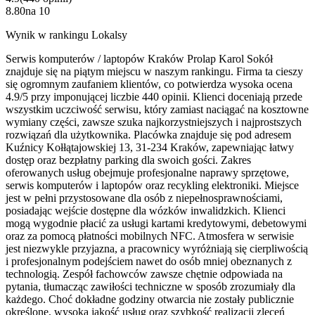
8.80
na
10
Wynik w rankingu Lokalsy
Serwis komputerów / laptopów Kraków Prolap Karol Sokół
znajduje się na piątym miejscu w naszym rankingu. Firma ta cieszy
się ogromnym zaufaniem klientów, co potwierdza wysoka ocena
4.9/5 przy imponującej liczbie 440 opinii. Klienci doceniają przede
wszystkim uczciwość serwisu, który zamiast naciągać na kosztowne
wymiany części, zawsze szuka najkorzystniejszych i najprostszych
rozwiązań dla użytkownika. Placówka znajduje się pod adresem
Kuźnicy Kołłątajowskiej 13, 31-234 Kraków, zapewniając łatwy
dostęp oraz bezpłatny parking dla swoich gości. Zakres
oferowanych usług obejmuje profesjonalne naprawy sprzętowe,
serwis komputerów i laptopów oraz recykling elektroniki. Miejsce
jest w pełni przystosowane dla osób z niepełnosprawnościami,
posiadając wejście dostępne dla wózków inwalidzkich. Klienci
mogą wygodnie płacić za usługi kartami kredytowymi, debetowymi
oraz za pomocą płatności mobilnych NFC. Atmosfera w serwisie
jest niezwykle przyjazna, a pracownicy wyróżniają się cierpliwością
i profesjonalnym podejściem nawet do osób mniej obeznanych z
technologią. Zespół fachowców zawsze chętnie odpowiada na
pytania, tłumacząc zawiłości techniczne w sposób zrozumiały dla
każdego. Choć dokładne godziny otwarcia nie zostały publicznie
określone, wysoka jakość usług oraz szybkość realizacji zleceń