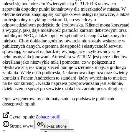
mieści się pod adresem Zwierzyniecka 9, 31-103 Kraków, co
zapewnia dogodny punkt kontaktowy dla mieszkańców miasta. W
ofercie serwisu znajdują się kompleksowe usługi naprawcze, a także
profesjonalny recykling elektroniki, co świadczy o
odpowiedzialnym podejściu do środowiska. Klienci mogą korzystać
z wygody, jaką daje możliwość płatności kartami debetowymi oraz
mobilnymi NFC, a także opcji wizyt online i usług świadczonych na
miejscu. Choć dokładne godziny otwarcia nie zostały wskazane w
publicznych danych, ogromna dostępność i elastyczność serwisu
sprawiają, że nawet najbardziej wymagający użytkownicy są w
pełni usatysfakcjonowani. Atmosfera w ATIUM jest przez klientów
określana jako niezwykle miła i pomocna, co w połączeniu z
błyskawiczną realizacją zleceń buduje wizerunek miejsca godnego
zaufania. Wiele osób podkreśla, że darmowa diagnoza oraz świetny
kontakt z Panem Andrzejem to standard, który wyróżnia to miejsce
na tle konkurencji. Każda naprawa przeprowadzana jest solidnie,
dzięki czemu sprzęt po serwisie działa bez zarzutu przez długi czas.
Opis wygenerowany automatycznie na podstawie publicznie
dostępnych opinii.
Czytaj opinie:
Zobacz profil
Strona www:
Pokaż stronę