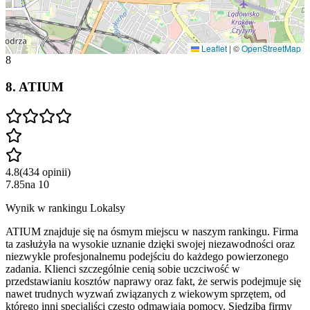
Leaflet
|
©
OpenStreetMap
8
8
.
ATIUM
4.8
(
434
opinii
)
7.85
na
10
Wynik w rankingu Lokalsy
ATIUM znajduje się na ósmym miejscu w naszym rankingu. Firma
ta zasłużyła na wysokie uznanie dzięki swojej niezawodności oraz
niezwykle profesjonalnemu podejściu do każdego powierzonego
zadania. Klienci szczególnie cenią sobie uczciwość w
przedstawianiu kosztów naprawy oraz fakt, że serwis podejmuje się
nawet trudnych wyzwań związanych z wiekowym sprzętem, od
którego inni specjaliści często odmawiają pomocy. Siedziba firmy