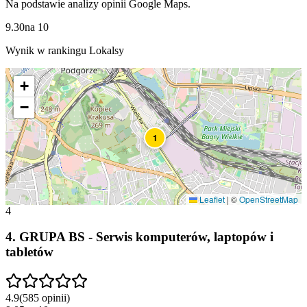
Na podstawie analizy opinii Google Maps.
9.30
na
10
Wynik w rankingu Lokalsy
+
−
1
Leaflet
|
©
OpenStreetMap
4
4
.
GRUPA BS - Serwis komputerów, laptopów i
tabletów
4.9
(
585
opinii
)