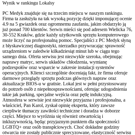
Wynik w rankingu Lokalsy
PC Medyk znajduje się na trzecim miejscu w naszym rankingu.
Firma ta zasłużyła na tak wysoką pozycję dzięki imponującej ocenie
4.9 na 5 gwiazdek oraz ogromnemu zaufaniu, jakim obdarzyło ją
już ponad 700 klientów. Serwis mieści się pod adresem Wielicka 76,
30-552 Kraków, gdzie każdy użytkownik sprzętu komputerowego
może liczyć na profesjonalną pomoc. Specjaliści z PC Medyk słyną
z błyskawicznej diagnostyki, nierzadko przywracając sprawność
urządzeniom w zaledwie kilkadziesiąt minut lub w ciągu tego
samego dnia. Oferta serwisu jest niezwykle szeroka, obejmując
naprawy matryc, serwis układów chłodzenia, wymianę
podzespołów oraz wsparcie w zakresie instalacji systemów
operacyjnych. Klienci szczególnie doceniają fakt, że firma oferuje
darmowe przeglądy sprzętu podczas głównych napraw oraz
aktualizacje BIOS-u w gratisie. Lokal jest w pełni przystosowany
do potrzeb osób z niepełnosprawnościami, oferując udogodnienia
takie jak parking, specjalne wejścia oraz pętlę indukcyjną.
Atmosfera w serwisie jest niezwykle przyjazna i profesjonalna, a
właściciel, Pan Karol, zyskał opinię eksperta, który zawsze
cierpliwie tłumaczy zawiłości techniczne i doradza w doborze
części. Miejsce to wyróżnia się również otwartością i
inkluzywnością, będąc przyjaznym punktem dla społeczności
LGBTQ+ oraz osób transpłciowych. Choć dokładne godziny
otwarcia nie zostały publicznie sprecyzowane, elastyczność serwisu