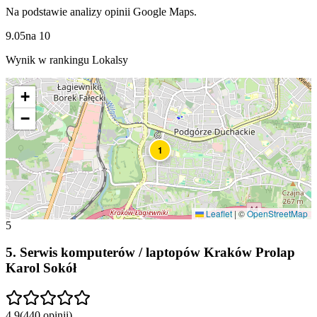
Na podstawie analizy opinii Google Maps.
9.05
na
10
Wynik w rankingu Lokalsy
+
−
1
Leaflet
|
©
OpenStreetMap
5
5
.
Serwis komputerów / laptopów Kraków Prolap
Karol Sokół
4.9
(
440
opinii
)