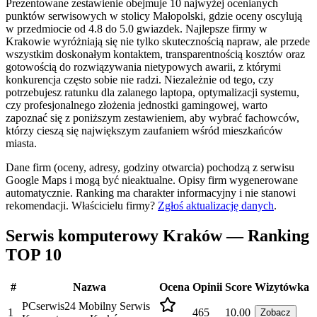
Prezentowane zestawienie obejmuje 10 najwyżej ocenianych
punktów serwisowych w stolicy Małopolski, gdzie oceny oscylują
w przedmiocie od 4.8 do 5.0 gwiazdek. Najlepsze firmy w
Krakowie wyróżniają się nie tylko skutecznością napraw, ale przede
wszystkim doskonałym kontaktem, transparentnością kosztów oraz
gotowością do rozwiązywania nietypowych awarii, z którymi
konkurencja często sobie nie radzi. Niezależnie od tego, czy
potrzebujesz ratunku dla zalanego laptopa, optymalizacji systemu,
czy profesjonalnego złożenia jednostki gamingowej, warto
zapoznać się z poniższym zestawieniem, aby wybrać fachowców,
którzy cieszą się największym zaufaniem wśród mieszkańców
miasta.
Dane firm (oceny, adresy, godziny otwarcia) pochodzą z serwisu
Google Maps i mogą być nieaktualne. Opisy firm wygenerowane
automatycznie. Ranking ma charakter informacyjny i nie stanowi
rekomendacji.
Właścicielu firmy?
Zgłoś aktualizację danych
.
Serwis komputerowy Kraków — Ranking
TOP 10
#
Nazwa
Ocena
Opinii
Score
Wizytówka
PCserwis24 Mobilny Serwis
1
465
10.00
Zobacz