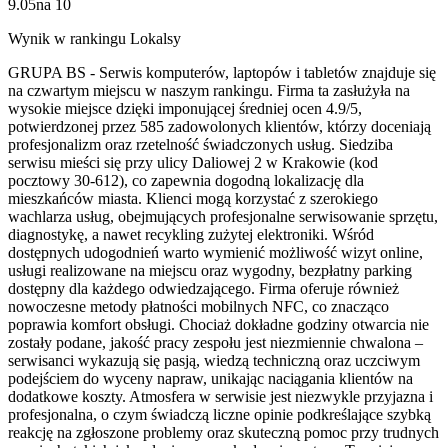
9.05
na
10
Wynik w rankingu Lokalsy
GRUPA BS - Serwis komputerów, laptopów i tabletów znajduje się
na czwartym miejscu w naszym rankingu. Firma ta zasłużyła na
wysokie miejsce dzięki imponującej średniej ocen 4.9/5,
potwierdzonej przez 585 zadowolonych klientów, którzy doceniają
profesjonalizm oraz rzetelność świadczonych usług. Siedziba
serwisu mieści się przy ulicy Daliowej 2 w Krakowie (kod
pocztowy 30-612), co zapewnia dogodną lokalizację dla
mieszkańców miasta. Klienci mogą korzystać z szerokiego
wachlarza usług, obejmujących profesjonalne serwisowanie sprzętu,
diagnostykę, a nawet recykling zużytej elektroniki. Wśród
dostępnych udogodnień warto wymienić możliwość wizyt online,
usługi realizowane na miejscu oraz wygodny, bezpłatny parking
dostępny dla każdego odwiedzającego. Firma oferuje również
nowoczesne metody płatności mobilnych NFC, co znacząco
poprawia komfort obsługi. Chociaż dokładne godziny otwarcia nie
zostały podane, jakość pracy zespołu jest niezmiennie chwalona –
serwisanci wykazują się pasją, wiedzą techniczną oraz uczciwym
podejściem do wyceny napraw, unikając naciągania klientów na
dodatkowe koszty. Atmosfera w serwisie jest niezwykle przyjazna i
profesjonalna, o czym świadczą liczne opinie podkreślające szybką
reakcję na zgłoszone problemy oraz skuteczną pomoc przy trudnych