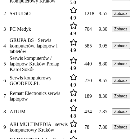
Komputerowy Kraków
5.0
2
SSTUDiO
1218
9.55
Zobacz
4.9
3
PC Medyk
704
9.30
Zobacz
4.9
GRUPA BS - Serwis
4
komputerów, laptopów i
585
9.05
Zobacz
4.9
tabletów
Serwis komputerów /
5
laptopów Kraków Prolap
440
8.80
Zobacz
4.9
Karol Sokół
Serwis komputerowy
6
270
8.55
Zobacz
GOODFIX.PL
4.9
Rematt Electronics serwis
7
189
8.30
Zobacz
laptopów
4.9
8
ATIUM
434
7.85
Zobacz
4.8
ARI MULTIMEDIA - serwis
9
78
7.80
Zobacz
komputerowy Kraków
4.9