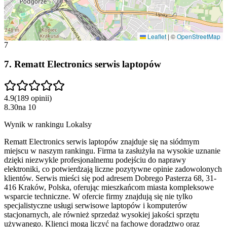
Leaflet
|
©
OpenStreetMap
7
7
.
Rematt Electronics serwis laptopów
4.9
(
189
opinii
)
8.30
na
10
Wynik w rankingu Lokalsy
Rematt Electronics serwis laptopów znajduje się na siódmym
miejscu w naszym rankingu. Firma ta zasłużyła na wysokie uznanie
dzięki niezwykle profesjonalnemu podejściu do naprawy
elektroniki, co potwierdzają liczne pozytywne opinie zadowolonych
klientów. Serwis mieści się pod adresem Dobrego Pasterza 68, 31-
416 Kraków, Polska, oferując mieszkańcom miasta kompleksowe
wsparcie techniczne. W ofercie firmy znajdują się nie tylko
specjalistyczne usługi serwisowe laptopów i komputerów
stacjonarnych, ale również sprzedaż wysokiej jakości sprzętu
używanego. Klienci mogą liczyć na fachowe doradztwo oraz