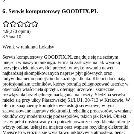
6
.
Serwis komputerowy GOODFIX.PL
4.9
(
270
opinii
)
8.55
na
10
Wynik w rankingu Lokalsy
Serwis komputerowy GOODFIX.PL znajduje się na szóstym
miejscu w naszym rankingu. Firma ta zasłużyła na tak wysoką
pozycję dzięki niezwykłej precyzji w wykonywaniu nawet
najbardziej skomplikowanych napraw płyt głównych oraz
indywidualnemu podejściu do każdego klienta. Klienci doceniają
profesjonalizm techników, którzy potrafią zdiagnozować usterkę w
obecności właściciela sprzętu, oferując uczciwe i skuteczne
rozwiązania bez zbędnego naciągania na koszty. Siedziba serwisu
mieści się przy ulicy Płaszowskiej 51/LU1, 30-713 w Krakowie. W
ofercie znajdziemy kompleksowe usługi serwisowe, w tym
zaawansowane naprawy elektroniki, reballing procesorów, wymianę
obudów czy modernizację podzespołów, takich jak RAM. Obiekt
jest w pełni dostosowany do potrzeb nowoczesnego klienta: oferuje
wizyty online, usługi na miejscu oraz wspiera recykling elektroniki.
Miejsce to wyróżnia się wyjątkowo inkluzywną atmosferą, będąc