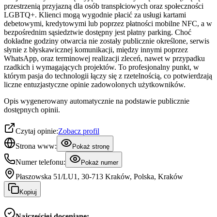
przestrzenią przyjazną dla osób transpłciowych oraz społeczności
LGBTQ+. Klienci mogą wygodnie płacić za usługi kartami
debetowymi, kredytowymi lub poprzez płatności mobilne NFC, a w
bezpośrednim sąsiedztwie dostępny jest płatny parking. Choć
dokładne godziny otwarcia nie zostały publicznie określone, serwis
słynie z błyskawicznej komunikacji, między innymi poprzez
WhatsApp, oraz terminowej realizacji zleceń, nawet w przypadku
rzadkich i wymagających projektów. To profesjonalny punkt, w
którym pasja do technologii łączy się z rzetelnością, co potwierdzają
liczne entuzjastyczne opinie zadowolonych użytkowników.
Opis wygenerowany automatycznie na podstawie publicznie
dostępnych opinii.
Czytaj opinie:
Zobacz profil
Strona www:
Pokaż stronę
Numer telefonu:
Pokaż numer
Płaszowska 51/LU1, 30-713 Kraków, Polska, Kraków
Kopiuj
Najczęściej doceniane: