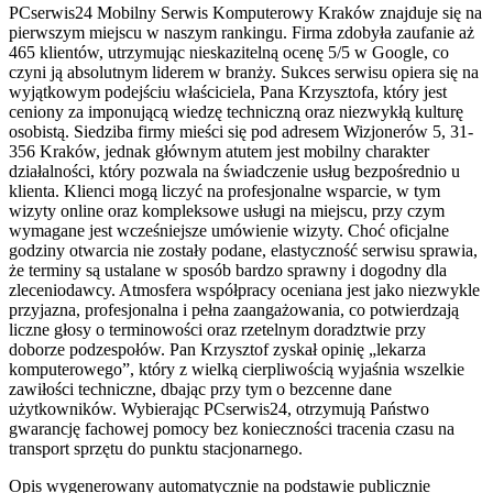
PCserwis24 Mobilny Serwis Komputerowy Kraków znajduje się na
pierwszym miejscu w naszym rankingu. Firma zdobyła zaufanie aż
465 klientów, utrzymując nieskazitelną ocenę 5/5 w Google, co
czyni ją absolutnym liderem w branży. Sukces serwisu opiera się na
wyjątkowym podejściu właściciela, Pana Krzysztofa, który jest
ceniony za imponującą wiedzę techniczną oraz niezwykłą kulturę
osobistą. Siedziba firmy mieści się pod adresem Wizjonerów 5, 31-
356 Kraków, jednak głównym atutem jest mobilny charakter
działalności, który pozwala na świadczenie usług bezpośrednio u
klienta. Klienci mogą liczyć na profesjonalne wsparcie, w tym
wizyty online oraz kompleksowe usługi na miejscu, przy czym
wymagane jest wcześniejsze umówienie wizyty. Choć oficjalne
godziny otwarcia nie zostały podane, elastyczność serwisu sprawia,
że terminy są ustalane w sposób bardzo sprawny i dogodny dla
zleceniodawcy. Atmosfera współpracy oceniana jest jako niezwykle
przyjazna, profesjonalna i pełna zaangażowania, co potwierdzają
liczne głosy o terminowości oraz rzetelnym doradztwie przy
doborze podzespołów. Pan Krzysztof zyskał opinię „lekarza
komputerowego”, który z wielką cierpliwością wyjaśnia wszelkie
zawiłości techniczne, dbając przy tym o bezcenne dane
użytkowników. Wybierając PCserwis24, otrzymują Państwo
gwarancję fachowej pomocy bez konieczności tracenia czasu na
transport sprzętu do punktu stacjonarnego.
Opis wygenerowany automatycznie na podstawie publicznie