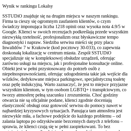
Wynik w rankingu Lokalsy
SSTUDiO znajduje się na drugim miejscu w naszym rankingu.
Firma ta cieszy się ogromnym zaufaniem klientów, o czym
świadczy imponująca liczba 1218 opinii oraz wysoka nota 4.9/5 w
Google. Klienci w swoich recenzjach podkreślają przede wszystkim
niezwykłą rzetelność, profesjonalizm oraz błyskawiczne tempo
diagnostyki i napraw. Siedziba serwisu mieści się przy placu
Inwalidów 7 w Krakowie (kod pocztowy 30-033), co zapewnia
doskonałą lokalizację w centrum miasta. Zespół SSTUDiO
specjalizuje się w kompleksowej obsłudze urządzeń, oferując
zarówno usługi na miejscu, jak i profesjonalne konsultacje online.
Obiekt jest w pełni przystosowany do potrzeb osób z
niepełnosprawnościami, oferując udogodnienia takie jak wejście dla
wózków, dedykowane miejsca parkingowe, specjalistyczną toaletę
oraz pętlę indukcyjną. Warto zaznaczyć, że jest to miejsce przyjazne
wszystkim klientom, w tym osobom LGBTQ+ i transpłciowym, co
tworzy atmosferę pełną szacunku i zrozumienia. Choć godziny
otwarcia nie są oficjalnie podane, klienci zgodnie doceniają
elastyczność obsługi oraz gotowość serwisu do pomocy nawet w
najbardziej kryzysowych sytuacjach. Panująca tam atmosfera jest
niezwykle miła, a fachowe podejście do każdego problemu – od
zalania laptopa po odzyskiwanie bezcennych danych z telefonu –
sprawia, że klienci czują się w pełni zaopiekowani. To bez