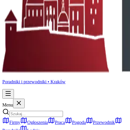
Poradniki i przewodniki •
Kraków
Menu
Firmy
Ogłoszenia
Praca
Pogoda
Przewodnik