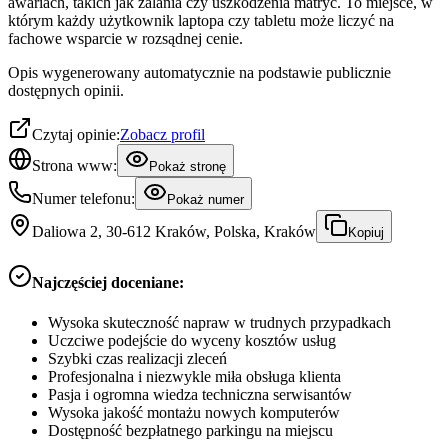
awariach, takich jak zalania czy uszkodzenia matryc. To miejsce, w
którym każdy użytkownik laptopa czy tabletu może liczyć na
fachowe wsparcie w rozsądnej cenie.
Opis wygenerowany automatycznie na podstawie publicznie
dostępnych opinii.
Czytaj opinie:
Zobacz profil
Strona www:
Pokaż stronę
Numer telefonu:
Pokaż numer
Daliowa 2, 30-612 Kraków, Polska, Kraków
Kopiuj
Najczęściej doceniane:
Wysoka skuteczność napraw w trudnych przypadkach
Uczciwe podejście do wyceny kosztów usług
Szybki czas realizacji zleceń
Profesjonalna i niezwykle miła obsługa klienta
Pasja i ogromna wiedza techniczna serwisantów
Wysoka jakość montażu nowych komputerów
Dostępność bezpłatnego parkingu na miejscu