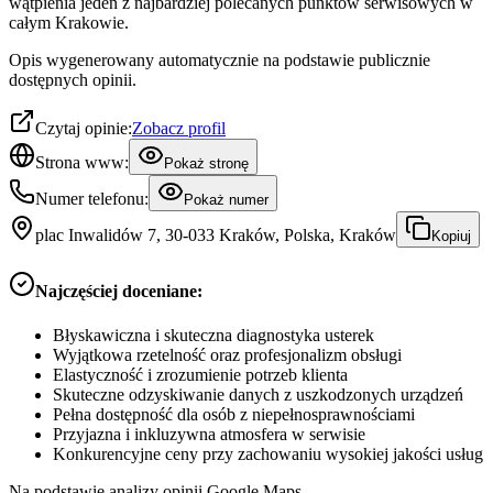
wątpienia jeden z najbardziej polecanych punktów serwisowych w
całym Krakowie.
Opis wygenerowany automatycznie na podstawie publicznie
dostępnych opinii.
Czytaj opinie:
Zobacz profil
Strona www:
Pokaż stronę
Numer telefonu:
Pokaż numer
plac Inwalidów 7, 30-033 Kraków, Polska, Kraków
Kopiuj
Najczęściej doceniane:
Błyskawiczna i skuteczna diagnostyka usterek
Wyjątkowa rzetelność oraz profesjonalizm obsługi
Elastyczność i zrozumienie potrzeb klienta
Skuteczne odzyskiwanie danych z uszkodzonych urządzeń
Pełna dostępność dla osób z niepełnosprawnościami
Przyjazna i inkluzywna atmosfera w serwisie
Konkurencyjne ceny przy zachowaniu wysokiej jakości usług
Na podstawie analizy opinii Google Maps.