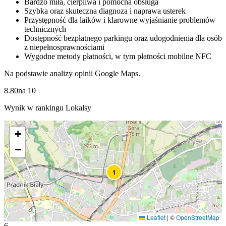
Bardzo miła, cierpliwa i pomocna obsługa
Szybka oraz skuteczna diagnoza i naprawa usterek
Przystępność dla laików i klarowne wyjaśnianie problemów
technicznych
Dostępność bezpłatnego parkingu oraz udogodnienia dla osób
z niepełnosprawnościami
Wygodne metody płatności, w tym płatności mobilne NFC
Na podstawie analizy opinii Google Maps.
8.80
na
10
Wynik w rankingu Lokalsy
+
−
1
Leaflet
|
©
OpenStreetMap
6