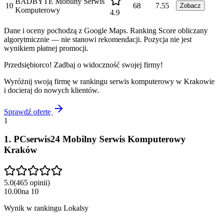
BADBYTE Mobilny Serwis
10
68
7.55
Zobacz
Komputerowy
4.9
Dane i oceny pochodzą z Google Maps. Ranking Score obliczany
algorytmicznie — nie stanowi rekomendacji. Pozycja nie jest
wynikiem płatnej promocji.
Przedsiębiorco! Zadbaj o widoczność swojej firmy!
Wyróżnij swoją firmę w rankingu
serwis komputerowy
w
Krakowie
i docieraj do nowych klientów.
Sprawdź ofertę
1
1
.
PCserwis24 Mobilny Serwis Komputerowy
Kraków
5.0
(
465
opinii
)
10.00
na
10
Wynik w rankingu Lokalsy