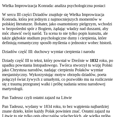
Wielka Improwizacja Konrada: analiza psychologiczna postaci
W sercu III części Dziadów znajduje się Wielka Improwizacja
Konrada, która jest jednym z najmocniejszych momentów w
polskiej literaturze. Bohater, jako osamotniony pielgrzym, wchodzi
w bezpośredni spór z Bogiem, żądając władzy nad duszami, aby
móc zbawić swój naród. Ta scena to nie tylko popis kunsztu, ale
także głębokie studium psychologiczne dumy i cierpienia, które
definiują romantyczny sposób myślenia o jednostce wobec historii.
Dziadów część III: duchowy wymiar cierpienia i narodu
Dziady część III to tekst, który powstał w Dreźnie w
1832
roku, po
upadku powstania listopadowego. Twórca stworzył tu wizję Polski
jako Chrystusa narodów, nadając cierpieniu Polaków wymiar
mesjanistyczny. Wykorzystując motyw obrzędu dziadów, poeta
połączył świat żywych z umarłymi, co pozwoliło mu na rozliczenie
się z traumą przegranej walki i próbę nadania sensu narodowej
martyrologii.
Pan Tadeusz czyli ostatni zajazd na Litwie
Pan Tadeusz, wydany w 1834 roku, to bez wątpienia najbardziej
znane dzieło, które każdy Polak powinien znać. Ostatni zajazd na
Litwie to nie tylko opis obyczajów szlacheckich, ale wielka próba