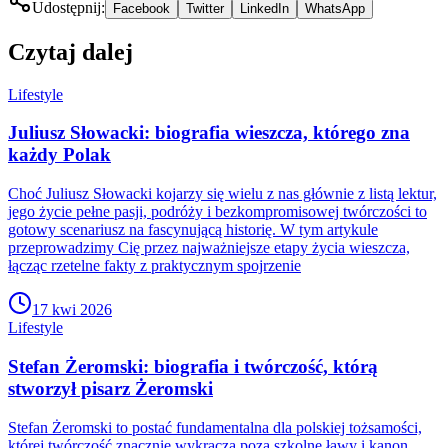
Udostępnij:
Facebook
Twitter
LinkedIn
WhatsApp
Czytaj dalej
Lifestyle
Juliusz Słowacki: biografia wieszcza, którego zna
każdy Polak
Choć Juliusz Słowacki kojarzy się wielu z nas głównie z listą lektur,
jego życie pełne pasji, podróży i bezkompromisowej twórczości to
gotowy scenariusz na fascynującą historię. W tym artykule
przeprowadzimy Cię przez najważniejsze etapy życia wieszcza,
łącząc rzetelne fakty z praktycznym spojrzenie
17 kwi 2026
Lifestyle
Stefan Żeromski: biografia i twórczość, którą
stworzył pisarz Żeromski
Stefan Żeromski to postać fundamentalna dla polskiej tożsamości,
której twórczość znacznie wykracza poza szkolne ławy i kanon