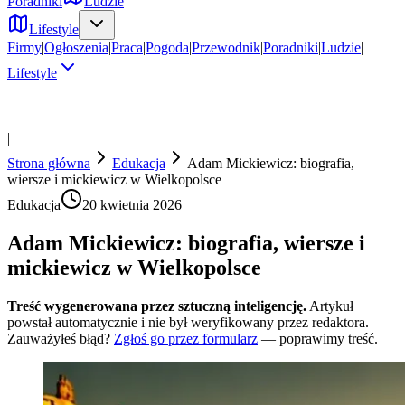
Poradniki
Ludzie
Lifestyle
Firmy
|
Ogłoszenia
|
Praca
|
Pogoda
|
Przewodnik
|
Poradniki
|
Ludzie
|
Lifestyle
|
Strona główna
Edukacja
Adam Mickiewicz: biografia,
wiersze i mickiewicz w Wielkopolsce
Edukacja
20 kwietnia 2026
Adam Mickiewicz: biografia, wiersze i
mickiewicz w Wielkopolsce
Treść wygenerowana przez sztuczną inteligencję.
Artykuł
powstał automatycznie i nie był weryfikowany przez redaktora.
Zauważyłeś błąd?
Zgłoś go przez formularz
— poprawimy treść.