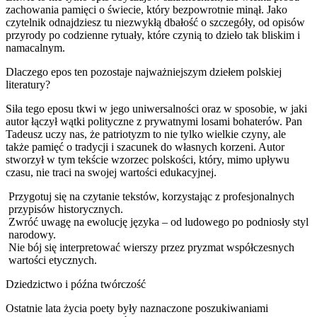
zachowania pamięci o świecie, który bezpowrotnie minął. Jako
czytelnik odnajdziesz tu niezwykłą dbałość o szczegóły, od opisów
przyrody po codzienne rytuały, które czynią to dzieło tak bliskim i
namacalnym.
Dlaczego epos ten pozostaje najważniejszym dziełem polskiej
literatury?
Siła tego eposu tkwi w jego uniwersalności oraz w sposobie, w jaki
autor łączył wątki polityczne z prywatnymi losami bohaterów. Pan
Tadeusz uczy nas, że patriotyzm to nie tylko wielkie czyny, ale
także pamięć o tradycji i szacunek do własnych korzeni. Autor
stworzył w tym tekście wzorzec polskości, który, mimo upływu
czasu, nie traci na swojej wartości edukacyjnej.
Przygotuj się na czytanie tekstów, korzystając z profesjonalnych
przypisów historycznych.
Zwróć uwagę na ewolucję języka – od ludowego po podniosły styl
narodowy.
Nie bój się interpretować wierszy przez pryzmat współczesnych
wartości etycznych.
Dziedzictwo i późna twórczość
Ostatnie lata życia poety były naznaczone poszukiwaniami