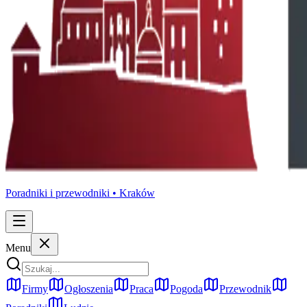
Poradniki i przewodniki •
Kraków
Menu
Firmy
Ogłoszenia
Praca
Pogoda
Przewodnik