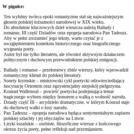
W pigułce:
Ten wybitny twórca epoki romantyzmu stał się najważniejszym
głosem polskiej tożsamości narodowej w XIX wieku.
Do absolutnie kluczowych dzieł wieszcza należą Ballady i
romanse, III część Dziadów oraz epopeja narodowa Pan Tadeusz.
Aby w pełni zrozumieć jego teksty, warto czytać je z
uwzględnieniem kontekstu historycznego oraz biograficznego
wygnania poety.
Autor był nie tylko literatem, ale również aktywnym działaczem
politycznym i duchowym przewodnikiem polskiej emigracji.
Ballady i romanse – przełomowy zbiór wierszy, który wprowadził
romantyczny klimat do polskiej literatury.
Sonety krymskie – mistrzowski cykl poetycki odzwierciedlający
fascynację Orientem oraz egzystencjalny niepokój pielgrzyma.
Konrad Wallenrod – powieść poetycka podejmująca temat
tragicznego wyboru między honorem a walką o wolność narodu.
Dziady część III – arcydzieło dramatyczne, w którym Konrad staje
do duchowej walki o losy narodu.
Pan Tadeusz – epopeja narodowa będąca sentymentalnym zapisem
polskiej szlachty i jej obyczajów na Litwie.
Liryki lozańskie – osobiste, filozoficzne wiersze z końcowego
okresu życia poety, pełne refleksji nad przemijaniem.