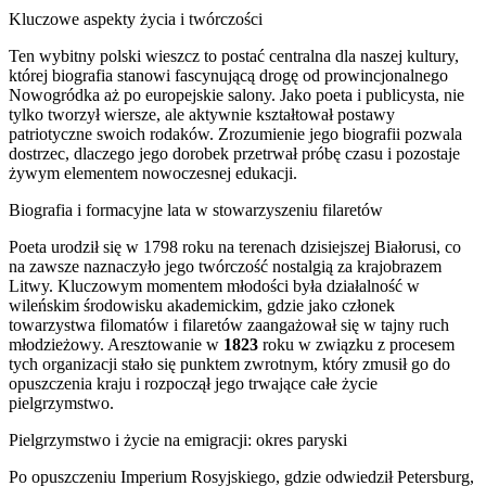
Kluczowe aspekty życia i twórczości
Ten wybitny polski wieszcz to postać centralna dla naszej kultury,
której biografia stanowi fascynującą drogę od prowincjonalnego
Nowogródka aż po europejskie salony. Jako poeta i publicysta, nie
tylko tworzył wiersze, ale aktywnie kształtował postawy
patriotyczne swoich rodaków. Zrozumienie jego biografii pozwala
dostrzec, dlaczego jego dorobek przetrwał próbę czasu i pozostaje
żywym elementem nowoczesnej edukacji.
Biografia i formacyjne lata w stowarzyszeniu filaretów
Poeta urodził się w 1798 roku na terenach dzisiejszej Białorusi, co
na zawsze naznaczyło jego twórczość nostalgią za krajobrazem
Litwy. Kluczowym momentem młodości była działalność w
wileńskim środowisku akademickim, gdzie jako członek
towarzystwa filomatów i filaretów zaangażował się w tajny ruch
młodzieżowy. Aresztowanie w
1823
roku w związku z procesem
tych organizacji stało się punktem zwrotnym, który zmusił go do
opuszczenia kraju i rozpoczął jego trwające całe życie
pielgrzymstwo.
Pielgrzymstwo i życie na emigracji: okres paryski
Po opuszczeniu Imperium Rosyjskiego, gdzie odwiedził Petersburg,