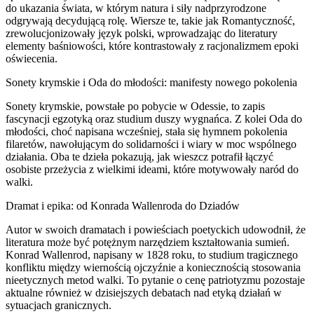
do ukazania świata, w którym natura i siły nadprzyrodzone
odgrywają decydującą rolę. Wiersze te, takie jak Romantyczność,
zrewolucjonizowały język polski, wprowadzając do literatury
elementy baśniowości, które kontrastowały z racjonalizmem epoki
oświecenia.
Sonety krymskie i Oda do młodości: manifesty nowego pokolenia
Sonety krymskie, powstałe po pobycie w Odessie, to zapis
fascynacji egzotyką oraz studium duszy wygnańca. Z kolei Oda do
młodości, choć napisana wcześniej, stała się hymnem pokolenia
filaretów, nawołującym do solidarności i wiary w moc wspólnego
działania. Oba te dzieła pokazują, jak wieszcz potrafił łączyć
osobiste przeżycia z wielkimi ideami, które motywowały naród do
walki.
Dramat i epika: od Konrada Wallenroda do Dziadów
Autor w swoich dramatach i powieściach poetyckich udowodnił, że
literatura może być potężnym narzędziem kształtowania sumień.
Konrad Wallenrod, napisany w 1828 roku, to studium tragicznego
konfliktu między wiernością ojczyźnie a koniecznością stosowania
nieetycznych metod walki. To pytanie o cenę patriotyzmu pozostaje
aktualne również w dzisiejszych debatach nad etyką działań w
sytuacjach granicznych.