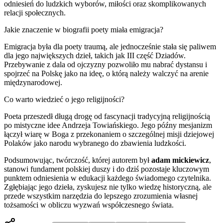
odniesień do ludzkich wyborów, miłości oraz skomplikowanych
relacji społecznych.
Jakie znaczenie w biografii poety miała emigracja?
Emigracja była dla poety traumą, ale jednocześnie stała się paliwem
dla jego największych dzieł, takich jak III część Dziadów.
Przebywanie z dala od ojczyzny pozwoliło mu nabrać dystansu i
spojrzeć na Polskę jako na ideę, o którą należy walczyć na arenie
międzynarodowej.
Co warto wiedzieć o jego religijności?
Poeta przeszedł długą drogę od fascynacji tradycyjną religijnością
po mistyczne idee Andrzeja Towiańskiego. Jego późny mesjanizm
łączył wiarę w Boga z przekonaniem o szczególnej misji dziejowej
Polaków jako narodu wybranego do zbawienia ludzkości.
Podsumowując, twórczość, której autorem był
adam mickiewicz
,
stanowi fundament polskiej duszy i do dziś pozostaje kluczowym
punktem odniesienia w edukacji każdego świadomego czytelnika.
Zgłębiając jego dzieła, zyskujesz nie tylko wiedzę historyczną, ale
przede wszystkim narzędzia do lepszego zrozumienia własnej
tożsamości w obliczu wyzwań współczesnego świata.