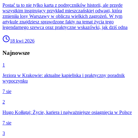
Postać ta to nie tylko karta z podręczników historii, ale przede
wszystkim inspirujący przykład mieszczańskiej odwagi, która
zmieniła losy Warszawy w obliczu wielkich zagrożeń. W tym
artykule znajdziesz sprawdzone fakty na temat życia tego
legendarnego szewca oraz praktyczne wskazówki, jak dziś odna
18 kwi 2026
Najnowsze
1
Jeziora w Krakowie: aktualne kąpieliska i praktyczny poradnik
wypoczynku
7 sie
2
Hugo Kołłątaj: Życie, kariera i najważniejsze osiągnięcia w Polsce
7 sie
3