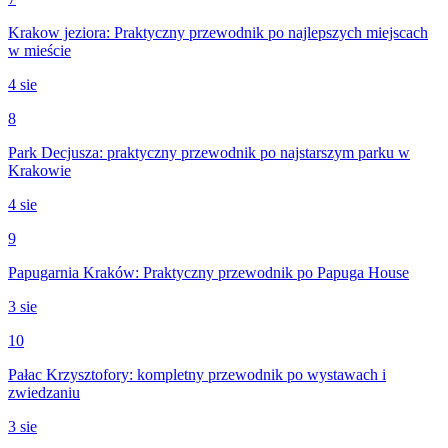
Krakow jeziora: Praktyczny przewodnik po najlepszych miejscach
w mieście
4 sie
8
Park Decjusza: praktyczny przewodnik po najstarszym parku w
Krakowie
4 sie
9
Papugarnia Kraków: Praktyczny przewodnik po Papuga House
3 sie
10
Pałac Krzysztofory: kompletny przewodnik po wystawach i
zwiedzaniu
3 sie