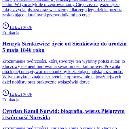
lektur. W tym artykule przeprowadzimy Cię przez najważniejsze
fakty z życia pisarza oraz wskażemy, dlaczego jego dzieła pozostają
zaskakująco aktualnymi przewodnikami po etyc
14 kwi 2026
Edukacja
Henryk Sienkiewicz: życie od Sienkiewicz do urodzin
5 maja 1846 roku
Zrozumienie twórczości, którą stworzył ten wybitny polski autor, to
kluczowy element budowania świadomości kulturowej. Pozwala
ona lepiej odczytywać mechanizmy kształtujące polską tożsamość.
W tym artykule znajdziesz rzetelne opracowanie najważniejszych
dzieł noblisty oraz praktyczne wskazówki dotyc
14 kwi 2026
Edukacja
Cyprian Kamil Norwid: biografia, wiersz Pielgrzym
i twórczość Norwida
Zrozumienie twórczości Cypriana Kamila Norwida to klucz do