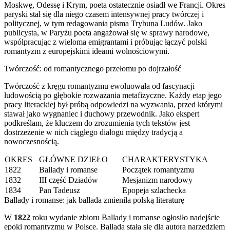
Moskwę, Odessę i Krym, poeta ostatecznie osiadł we Francji. Okres
paryski stał się dla niego czasem intensywnej pracy twórczej i
politycznej, w tym redagowania pisma Trybuna Ludów. Jako
publicysta, w Paryżu poeta angażował się w sprawy narodowe,
współpracując z wieloma emigrantami i próbując łączyć polski
romantyzm z europejskimi ideami wolnościowymi.
Twórczość: od romantycznego przełomu po dojrzałość
Twórczość z kręgu romantyzmu ewoluowała od fascynacji
ludowością po głębokie rozważania metafizyczne. Każdy etap jego
pracy literackiej był próbą odpowiedzi na wyzwania, przed którymi
stawał jako wygnaniec i duchowy przewodnik. Jako ekspert
podkreślam, że kluczem do zrozumienia tych tekstów jest
dostrzeżenie w nich ciągłego dialogu między tradycją a
nowoczesnością.
OKRES
GŁÓWNE DZIEŁO
CHARAKTERYSTYKA
1822
Ballady i romanse
Początek romantyzmu
1832
III część Dziadów
Mesjanizm narodowy
1834
Pan Tadeusz
Epopeja szlachecka
Ballady i romanse: jak ballada zmieniła polską literaturę
W
1822
roku wydanie zbioru Ballady i romanse ogłosiło nadejście
epoki romantyzmu w Polsce. Ballada stała się dla autora narzędziem