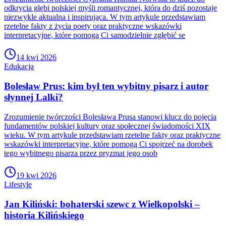
odkrycia głębi polskiej myśli romantycznej, która do dziś pozostaje
niezwykle aktualna i inspirująca. W tym artykule przedstawiam
rzetelne fakty z życia poety oraz praktyczne wskazówki
interpretacyjne, które pomogą Ci samodzielnie zgłębić se
14 kwi 2026
Edukacja
Bolesław Prus: kim był ten wybitny pisarz i autor
słynnej Lalki?
Zrozumienie twórczości Bolesława Prusa stanowi klucz do pojęcia
fundamentów polskiej kultury oraz społecznej świadomości XIX
wieku. W tym artykule przedstawiam rzetelne fakty oraz praktyczne
wskazówki interpretacyjne, które pomogą Ci spojrzeć na dorobek
tego wybitnego pisarza przez pryzmat jego osob
19 kwi 2026
Lifestyle
Jan Kiliński: bohaterski szewc z Wielkopolski –
historia Kilińskiego