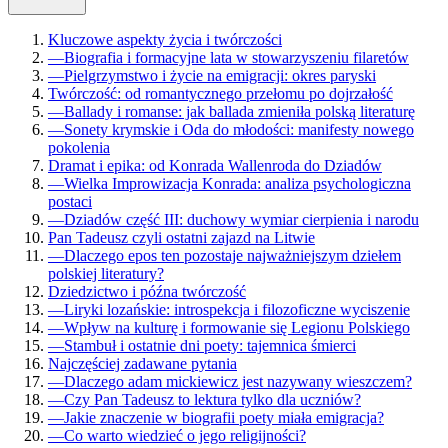
Kluczowe aspekty życia i twórczości
—
Biografia i formacyjne lata w stowarzyszeniu filaretów
—
Pielgrzymstwo i życie na emigracji: okres paryski
Twórczość: od romantycznego przełomu po dojrzałość
—
Ballady i romanse: jak ballada zmieniła polską literaturę
—
Sonety krymskie i Oda do młodości: manifesty nowego
pokolenia
Dramat i epika: od Konrada Wallenroda do Dziadów
—
Wielka Improwizacja Konrada: analiza psychologiczna
postaci
—
Dziadów część III: duchowy wymiar cierpienia i narodu
Pan Tadeusz czyli ostatni zajazd na Litwie
—
Dlaczego epos ten pozostaje najważniejszym dziełem
polskiej literatury?
Dziedzictwo i późna twórczość
—
Liryki lozańskie: introspekcja i filozoficzne wyciszenie
—
Wpływ na kulturę i formowanie się Legionu Polskiego
—
Stambuł i ostatnie dni poety: tajemnica śmierci
Najczęściej zadawane pytania
—
Dlaczego adam mickiewicz jest nazywany wieszczem?
—
Czy Pan Tadeusz to lektura tylko dla uczniów?
—
Jakie znaczenie w biografii poety miała emigracja?
—
Co warto wiedzieć o jego religijności?