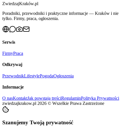
ZwiedzajKraków.pl
Poradniki, przewodniki i praktyczne informacje — Kraków i nie
tylko. Firmy, praca, ogłoszenia.
Serwis
Firmy
Praca
Odkrywaj
Przewodnik
Lifestyle
Pogoda
Ogłoszenia
Informacje
O nas
Kontakt
Jak powstają treści
Regulamin
Polityka Prywatności
zwiedzajkrakow.pl
2026
©
Wszelkie Prawa Zastrzeżone
Szanujemy Twoją prywatność