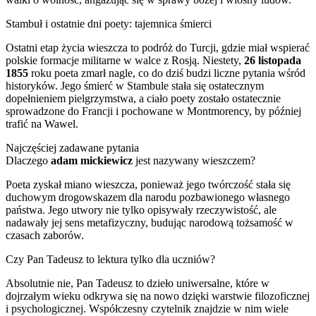
Stambuł i ostatnie dni poety: tajemnica śmierci
Ostatni etap życia wieszcza to podróż do Turcji, gdzie miał wspierać
polskie formacje militarne w walce z Rosją. Niestety,
26 listopada
1855
roku poeta zmarł nagle, co do dziś budzi liczne pytania wśród
historyków. Jego śmierć w Stambule stała się ostatecznym
dopełnieniem pielgrzymstwa, a ciało poety zostało ostatecznie
sprowadzone do Francji i pochowane w Montmorency, by później
trafić na Wawel.
Najczęściej zadawane pytania
Dlaczego
adam mickiewicz
jest nazywany wieszczem?
Poeta zyskał miano wieszcza, ponieważ jego twórczość stała się
duchowym drogowskazem dla narodu pozbawionego własnego
państwa. Jego utwory nie tylko opisywały rzeczywistość, ale
nadawały jej sens metafizyczny, budując narodową tożsamość w
czasach zaborów.
Czy Pan Tadeusz to lektura tylko dla uczniów?
Absolutnie nie, Pan Tadeusz to dzieło uniwersalne, które w
dojrzałym wieku odkrywa się na nowo dzięki warstwie filozoficznej
i psychologicznej. Współczesny czytelnik znajdzie w nim wiele