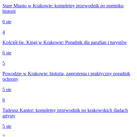
Stare Miasto w Krakowie: kompletny przewodnik po pomniku
historii
6 sie
4
Kościół św. Kingi w Krakowie: Poradnik dla parafian i turystów
6 sie
5
Powodzie w Krakowie: historia, zagrożenia i praktyczny poradnik
ochrony
5 sie
6
Tadeusz Kantor: kompletny przewodnik po krakowskich śladach
artysty
5 sie
7