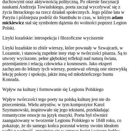
duchowymi oraz aktywnością polityczną. Po okresie fascynacji
naukami Andrzeja Towiańskiego, poeta zaczął wycofywać się z
życia literackiego na rzecz działań społecznych. Jego późne lata w
Paryżu i późniejsza podróż do Stambułu to czas, w którym
adam
mickiewicz
stał się symbolem dążenia do wolności poprzez Legion
Polski.
Liryki lozańskie: introspekcja i filozoficzne wyciszenie
Liryki lozańskie to zbiór wierszy, które powstały w Szwajcarii, w
Lozannie, i stanowią zupełnie inny etap w twórczości pisarza. Są to
utwory wyciszone, pełne głębokiej refleksji nad naturą świata,
przemijaniem i relacją człowieka z kosmosem. Jako ekspert
zachęcam do lektury tych wierszy, ponieważ oferują one niezwykłą
lekcję pokory i spokoju, jakże inną od młodzieńczego buntu
Konrada.
Wpływ na kulturę i formowanie się Legionu Polskiego
Wpływ twórczości tego poety na polską kulturę jest nie do
przecenienia. Wielu artystów, w tym kompozytor Karol
Szymanowski, inspirowało się jego tekstami, przekładając
romantyczne emocje na język muzyki. Poeta był również
zaangażowany w tworzenie Legionu Polskiego w 1848 roku, co
pokazuje, że do samego końca pozostał wierny swoim ideałom
walki o wolność, angażując się w sprawy bożej i wiosny ludów.