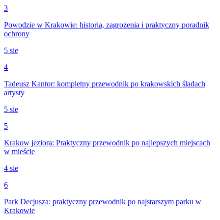
3
Powodzie w Krakowie: historia, zagrożenia i praktyczny poradnik
ochrony
5 sie
4
Tadeusz Kantor: kompletny przewodnik po krakowskich śladach
artysty
5 sie
5
Krakow jeziora: Praktyczny przewodnik po najlepszych miejscach
w mieście
4 sie
6
Park Decjusza: praktyczny przewodnik po najstarszym parku w
Krakowie