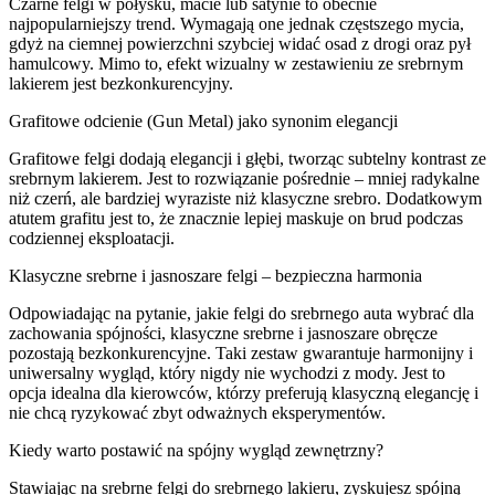
Czarne felgi w połysku, macie lub satynie to obecnie
najpopularniejszy trend. Wymagają one jednak częstszego mycia,
gdyż na ciemnej powierzchni szybciej widać osad z drogi oraz pył
hamulcowy. Mimo to, efekt wizualny w zestawieniu ze srebrnym
lakierem jest bezkonkurencyjny.
Grafitowe odcienie (Gun Metal) jako synonim elegancji
Grafitowe felgi dodają elegancji i głębi, tworząc subtelny kontrast ze
srebrnym lakierem. Jest to rozwiązanie pośrednie – mniej radykalne
niż czerń, ale bardziej wyraziste niż klasyczne srebro. Dodatkowym
atutem grafitu jest to, że znacznie lepiej maskuje on brud podczas
codziennej eksploatacji.
Klasyczne srebrne i jasnoszare felgi – bezpieczna harmonia
Odpowiadając na pytanie, jakie felgi do srebrnego auta wybrać dla
zachowania spójności, klasyczne srebrne i jasnoszare obręcze
pozostają bezkonkurencyjne. Taki zestaw gwarantuje harmonijny i
uniwersalny wygląd, który nigdy nie wychodzi z mody. Jest to
opcja idealna dla kierowców, którzy preferują klasyczną elegancję i
nie chcą ryzykować zbyt odważnych eksperymentów.
Kiedy warto postawić na spójny wygląd zewnętrzny?
Stawiając na srebrne felgi do srebrnego lakieru, zyskujesz spójną