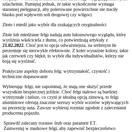
szlachetnie. Pamiętaj jednak, że takie wykończenie wymaga
starannej pielęgnacji, aby polerowane powierzchnie nie traciły
blasku pod wpływem soli drogowej czy wilgoci.
Złoto i miedź jako wybór dla szukających oryginalności
Złote lub miedziane felgi nadają autu luksusowego wyglądu, który
wyróżnia właściciela z tłumu, co potwierdzają artykuły z
21.02.2022
. Choć jest to opcja odważniejsza, na srebrnym tle
prezentuje się niezwykle efektownie. Z kolei wyraziste kolory, takie
jak czerwień czy błękit, to wybór dla indywidualistów, którzy nie
boją się wyróżnić.
Praktyczne aspekty doboru felg: wytrzymałość, czystość i
techniczne dopasowanie
Wybierając felgi, nie zapominaj, że mają one służyć przede
wszystkim bezpiecznej jeździe. Choć felgi stalowe są bardziej
wytrzymałe i tańsze, co czyni je idealną opcją zimową, to felgi
aluminiowe oferują znacznie szerszy wybór wzorów wpływających
na prezencję auta. Zawsze wybieraj rozmiar zgodnie z zaleceniami
producenta pojazdu.
Sprawdź zalecany rozstaw śrub oraz parametr ET.
Zainwestuj w markowe felgi, aby zapewnić bezpieczeństwo