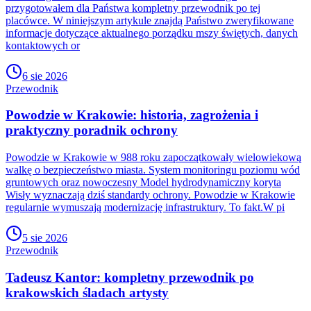
przygotowałem dla Państwa kompletny przewodnik po tej
placówce. W niniejszym artykule znajdą Państwo zweryfikowane
informacje dotyczące aktualnego porządku mszy świętych, danych
kontaktowych or
6 sie 2026
Przewodnik
Powodzie w Krakowie: historia, zagrożenia i
praktyczny poradnik ochrony
Powodzie w Krakowie w 988 roku zapoczątkowały wielowiekową
walkę o bezpieczeństwo miasta. System monitoringu poziomu wód
gruntowych oraz nowoczesny Model hydrodynamiczny koryta
Wisły wyznaczają dziś standardy ochrony. Powodzie w Krakowie
regularnie wymuszają modernizację infrastruktury. To fakt.W pi
5 sie 2026
Przewodnik
Tadeusz Kantor: kompletny przewodnik po
krakowskich śladach artysty