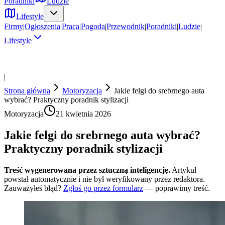
Poradniki
Ludzie
Lifestyle
Firmy
|
Ogłoszenia
|
Praca
|
Pogoda
|
Przewodnik
|
Poradniki
|
Ludzie
|
Lifestyle
|
Strona główna
Motoryzacja
Jakie felgi do srebrnego auta
wybrać? Praktyczny poradnik stylizacji
Motoryzacja
21 kwietnia 2026
Jakie felgi do srebrnego auta wybrać?
Praktyczny poradnik stylizacji
Treść wygenerowana przez sztuczną inteligencję.
Artykuł
powstał automatycznie i nie był weryfikowany przez redaktora.
Zauważyłeś błąd?
Zgłoś go przez formularz
— poprawimy treść.