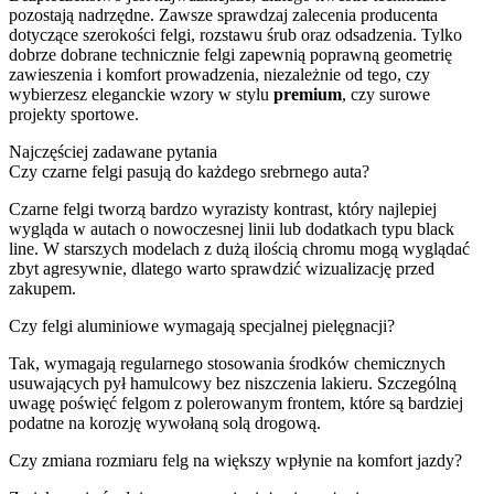
pozostają nadrzędne. Zawsze sprawdzaj zalecenia producenta
dotyczące szerokości felgi, rozstawu śrub oraz odsadzenia. Tylko
dobrze dobrane technicznie felgi zapewnią poprawną geometrię
zawieszenia i komfort prowadzenia, niezależnie od tego, czy
wybierzesz eleganckie wzory w stylu
premium
, czy surowe
projekty sportowe.
Najczęściej zadawane pytania
Czy czarne felgi pasują do każdego srebrnego auta?
Czarne felgi tworzą bardzo wyrazisty kontrast, który najlepiej
wygląda w autach o nowoczesnej linii lub dodatkach typu black
line. W starszych modelach z dużą ilością chromu mogą wyglądać
zbyt agresywnie, dlatego warto sprawdzić wizualizację przed
zakupem.
Czy felgi aluminiowe wymagają specjalnej pielęgnacji?
Tak, wymagają regularnego stosowania środków chemicznych
usuwających pył hamulcowy bez niszczenia lakieru. Szczególną
uwagę poświęć felgom z polerowanym frontem, które są bardziej
podatne na korozję wywołaną solą drogową.
Czy zmiana rozmiaru felg na większy wpłynie na komfort jazdy?