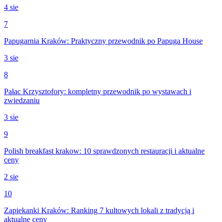
4 sie
7
Papugarnia Kraków: Praktyczny przewodnik po Papuga House
3 sie
8
Pałac Krzysztofory: kompletny przewodnik po wystawach i
zwiedzaniu
3 sie
9
Polish breakfast krakow: 10 sprawdzonych restauracji i aktualne
ceny
2 sie
10
Zapiekanki Kraków: Ranking 7 kultowych lokali z tradycją i
aktualne ceny