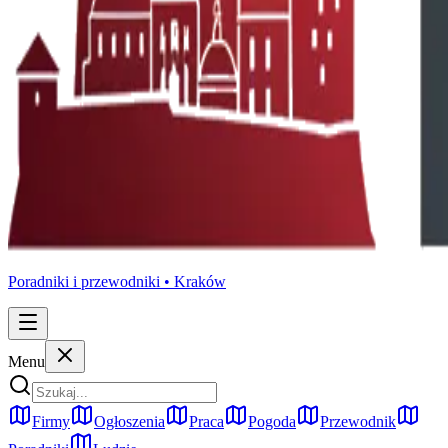
Poradniki i przewodniki •
Kraków
Menu
Firmy
Ogłoszenia
Praca
Pogoda
Przewodnik