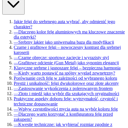
Jakie felgi do srebrnego auta wybrać, aby odmienić jego
charakter?
—
Dlaczego kolor felg aluminiowych ma kluczowe znaczenie
dla estetyki?
—
Srebrny lakier jako uniwersalna baza dla modyfikacji
Czarne i grafitowe felgi – nowoczesny kontrast dla srebrnej
karoserii
—
Czarne obręcze: sportowe zacięcie i wyrazisty styl
—
Grafitowe odcienie (Gun Metal) jako synonim elegancji
Klasyczne srebrne i jasnoszare felgi – bezpieczna harmonia
—
Kiedy warto postawić na spójny wygląd zewnętrzny?
Porównanie cech felg w zależności od wybranego koloru
Prestiż i unikalność: felgi dwukolorowe oraz złote akcenty
—
Zastosowanie wykończenia z polerowanym frontem
—
Złoto i miedź jako wybór dla szukających oryginalności
Praktyczne aspekty doboru felg: wytrzymałość, czystość i
techniczne dopasowanie
—
Wpływ częstotliwości mycia auta na wybór koloru felg
—
Dlaczego warto korzystać z konfiguratora felg przed
zakupem?
—
Kwestie techniczne: jak wybierać rozmiar zgodnie z