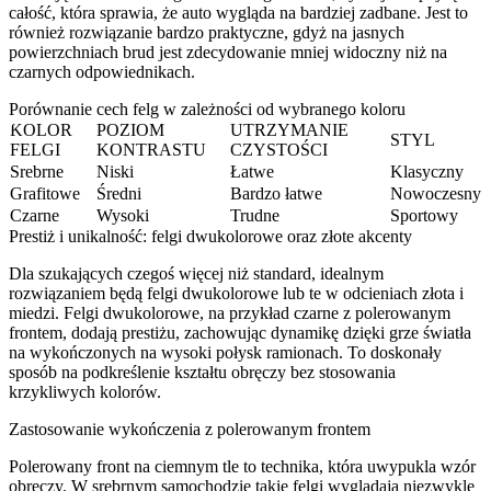
całość, która sprawia, że auto wygląda na bardziej zadbane. Jest to
również rozwiązanie bardzo praktyczne, gdyż na jasnych
powierzchniach brud jest zdecydowanie mniej widoczny niż na
czarnych odpowiednikach.
Porównanie cech felg w zależności od wybranego koloru
KOLOR
POZIOM
UTRZYMANIE
STYL
FELGI
KONTRASTU
CZYSTOŚCI
Srebrne
Niski
Łatwe
Klasyczny
Grafitowe
Średni
Bardzo łatwe
Nowoczesny
Czarne
Wysoki
Trudne
Sportowy
Prestiż i unikalność: felgi dwukolorowe oraz złote akcenty
Dla szukających czegoś więcej niż standard, idealnym
rozwiązaniem będą felgi dwukolorowe lub te w odcieniach złota i
miedzi. Felgi dwukolorowe, na przykład czarne z polerowanym
frontem, dodają prestiżu, zachowując dynamikę dzięki grze światła
na wykończonych na wysoki połysk ramionach. To doskonały
sposób na podkreślenie kształtu obręczy bez stosowania
krzykliwych kolorów.
Zastosowanie wykończenia z polerowanym frontem
Polerowany front na ciemnym tle to technika, która uwypukla wzór
obręczy. W srebrnym samochodzie takie felgi wyglądają niezwykle