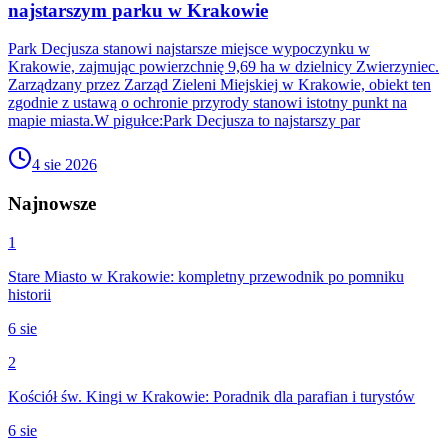
najstarszym parku w Krakowie
Park Decjusza stanowi najstarsze miejsce wypoczynku w
Krakowie, zajmując powierzchnię 9,69 ha w dzielnicy Zwierzyniec.
Zarządzany przez Zarząd Zieleni Miejskiej w Krakowie, obiekt ten
zgodnie z ustawą o ochronie przyrody stanowi istotny punkt na
mapie miasta.W pigułce:Park Decjusza to najstarszy par
4 sie 2026
Najnowsze
1
Stare Miasto w Krakowie: kompletny przewodnik po pomniku
historii
6 sie
2
Kościół św. Kingi w Krakowie: Poradnik dla parafian i turystów
6 sie