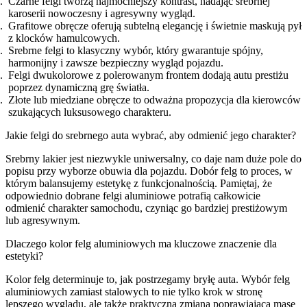
Czarne felgi tworzą najmocniejszy kontrast, nadając srebrnej
karoserii nowoczesny i agresywny wygląd.
Grafitowe obręcze oferują subtelną elegancję i świetnie maskują pył
z klocków hamulcowych.
Srebrne felgi to klasyczny wybór, który gwarantuje spójny,
harmonijny i zawsze bezpieczny wygląd pojazdu.
Felgi dwukolorowe z polerowanym frontem dodają autu prestiżu
poprzez dynamiczną grę światła.
Złote lub miedziane obręcze to odważna propozycja dla kierowców
szukających luksusowego charakteru.
Jakie felgi do srebrnego auta wybrać, aby odmienić jego charakter?
Srebrny lakier jest niezwykle uniwersalny, co daje nam duże pole do
popisu przy wyborze obuwia dla pojazdu. Dobór felg to proces, w
którym balansujemy estetykę z funkcjonalnością. Pamiętaj, że
odpowiednio dobrane felgi aluminiowe potrafią całkowicie
odmienić charakter samochodu, czyniąc go bardziej prestiżowym
lub agresywnym.
Dlaczego kolor felg aluminiowych ma kluczowe znaczenie dla
estetyki?
Kolor felg determinuje to, jak postrzegamy bryłę auta. Wybór felg
aluminiowych zamiast stalowych to nie tylko krok w stronę
lepszego wyglądu, ale także praktyczna zmiana poprawiająca masę