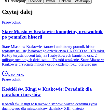
Udostępnij:
Facebook
Twitter
LinkedIn
WhatsApp
Czytaj dalej
Przewodnik
Stare Miasto w Krakowie: kompletny przewodnik
po pomniku historii
Stare Miasto w Krakowie stanowi unikatowy pomnik historii
wpisany na listę światowego dziedzictwa UNESCO w 1978 roku.
Każdy turysta doceni tutaj 331 zabytkowych kamienic oraz 2
miliony ruchomych dzieł sztuki. To robi wrażenie. Stare Miasto w
Krakowie przyciąga miliony osób każdego roku, oferując nie
6 sie 2026
Przewodnik
Kościół św. Kingi w Krakowie: Poradnik dla
parafian i turystów
Kościół św. Kingi w Krakowie stanowi ważne centrum życia
duchowego dla mieszkańców dzielnicy XIII, dlatego