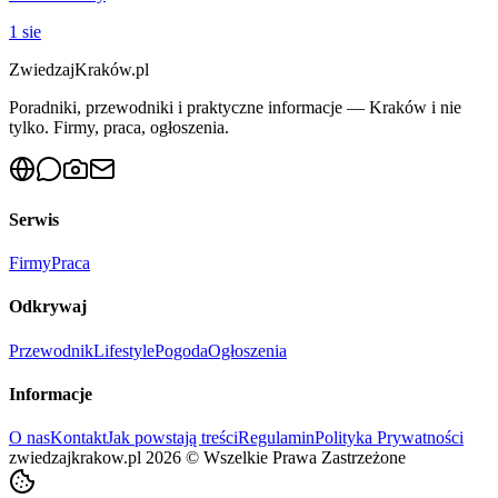
1 sie
ZwiedzajKraków.pl
Poradniki, przewodniki i praktyczne informacje — Kraków i nie
tylko. Firmy, praca, ogłoszenia.
Serwis
Firmy
Praca
Odkrywaj
Przewodnik
Lifestyle
Pogoda
Ogłoszenia
Informacje
O nas
Kontakt
Jak powstają treści
Regulamin
Polityka Prywatności
zwiedzajkrakow.pl
2026
©
Wszelkie Prawa Zastrzeżone