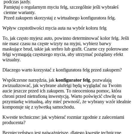
podczas jazdy.
Pamiętaj o regularnym myciu felg, szczególnie jeśli wybrałeś
ciemne warianty.
Przed zakupem skorzystaj z wirtualnego konfiguratora felg.
Wpływ częstotliwości mycia auta na wybór koloru felg
To, jak często myjesz auto, powinno determinować kolor felg. Jeśli
nie masz czasu na częste wizyty na myjni, wybierz barwy
maskujące brud, takie jak srebro lub grafit. Czarne czy polerowane
felgi wymagają częstszego mycia, aby utrzymać pożądany efekt
wizualny.
Dlaczego warto korzystać z konfiguratora felg przed zakupem?
Współczesne narzędzia, jak
konfigurator felg
, pozwalają
zwizualizować, jak wybrane alufelgi będą wyglądać na Twoim
aucie jeszcze przed ich zakupem. To nieoceniona pomoc, która
chroni przed nietrafioną inwestycją. Warto poświęcić chwilę na
przymiarkę wirtualną, aby mieć pewność, że wybrany wzór idealnie
komponuje się z sylwetką samochodu.
Kwestie techniczne: jak wybierać rozmiar zgodnie z zaleceniami
producenta?
Bezpieczeństwo jest najważniejsze, dlatego kwestie techniczne