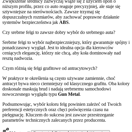
Zwiększenie średnicy zazwyczaj wiąże się z użyciem opon o
niższym profilu, przez co auto reaguje precyzyjniej, ale staje się
sztywniejsze na nierównościach. Zawsze trzymaj się
dopuszczalnych rozmiarów, aby zachować poprawne działanie
systemów bezpieczeństwa jak
ABS
.
Czy srebrne felgi to zawsze dobry wybór do srebrnego auta?
Srebrne felgi to wybór najbezpieczniejszy, który gwarantuje spójny i
ponadczasowy wygląd. Jest to idealna opcja dla kierowców
ceniących elegancję, którzy nie chcą, aby koła dominowały nad
resztą nadwozia.
Czym różnią się felgi grafitowe od antracytowych?
W praktyce te określenia są często używane zamiennie, choć
antracyt bywa nieco ciemniejszy od klasycznego grafitu. Oba kolory
doskonale maskują brud i nadają srebrnemu samochodowi
nowoczesnego wyglądu typu
Gun Metal
.
Podsumowując, wybór koloru felg powinien zależeć od Twoich
preferencji estetycznych oraz chęci poświęcenia czasu na
pielęgnację. Kluczem do sukcesu jest zawsze przestrzeganie
parametrów technicznych zalecanych przez producenta.