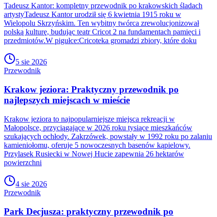
Tadeusz Kantor: kompletny przewodnik po krakowskich śladach
artystyTadeusz Kantor urodził się 6 kwietnia 1915 roku w
Wielopolu Skrzyńskim. Ten wybitny twórca zrewolucjonizował
polską kulturę, budując teatr Cricot 2 na fundamentach pamięci i
przedmiotów.W pigułce:Cricoteka gromadzi zbiory, które doku
5 sie 2026
Przewodnik
Krakow jeziora: Praktyczny przewodnik po
najlepszych miejscach w mieście
Krakow jeziora to najpopularniejsze miejsca rekreacji w
Małopolsce, przyciągające w 2026 roku tysiące mieszkańców
szukających ochłody. Zakrzówek, powstały w 1992 roku po zalaniu
kamieniołomu, oferuje 5 nowoczesnych basenów kąpielowy.
Przylasek Rusiecki w Nowej Hucie zapewnia 26 hektarów
powierzchni
4 sie 2026
Przewodnik
Park Decjusza: praktyczny przewodnik po