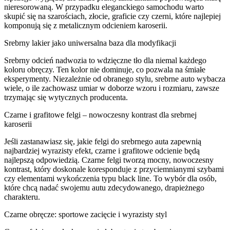
nieresorowaną. W przypadku eleganckiego samochodu warto
skupić się na szarościach, złocie, graficie czy czerni, które najlepiej
komponują się z metalicznym odcieniem karoserii.
Srebrny lakier jako uniwersalna baza dla modyfikacji
Srebrny odcień nadwozia to wdzięczne tło dla niemal każdego
koloru obręczy. Ten kolor nie dominuje, co pozwala na śmiałe
eksperymenty. Niezależnie od obranego stylu, srebrne auto wybacza
wiele, o ile zachowasz umiar w doborze wzoru i rozmiaru, zawsze
trzymając się wytycznych producenta.
Czarne i grafitowe felgi – nowoczesny kontrast dla srebrnej
karoserii
Jeśli zastanawiasz się, jakie felgi do srebrnego auta zapewnią
najbardziej wyrazisty efekt, czarne i grafitowe odcienie będą
najlepszą odpowiedzią. Czarne felgi tworzą mocny, nowoczesny
kontrast, który doskonale koresponduje z przyciemnianymi szybami
czy elementami wykończenia typu black line. To wybór dla osób,
które chcą nadać swojemu autu zdecydowanego, drapieżnego
charakteru.
Czarne obręcze: sportowe zacięcie i wyrazisty styl