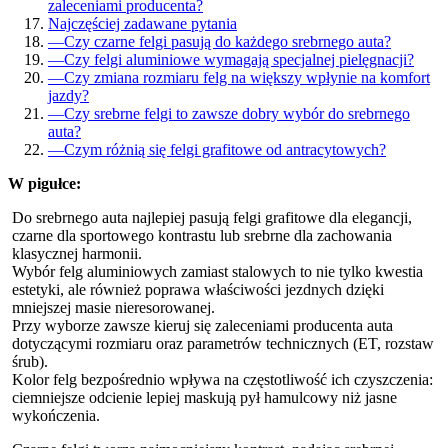
zaleceniami producenta?
Najczęściej zadawane pytania
—
Czy czarne felgi pasują do każdego srebrnego auta?
—
Czy felgi aluminiowe wymagają specjalnej pielęgnacji?
—
Czy zmiana rozmiaru felg na większy wpłynie na komfort
jazdy?
—
Czy srebrne felgi to zawsze dobry wybór do srebrnego
auta?
—
Czym różnią się felgi grafitowe od antracytowych?
W pigułce:
Do srebrnego auta najlepiej pasują felgi grafitowe dla elegancji,
czarne dla sportowego kontrastu lub srebrne dla zachowania
klasycznej harmonii.
Wybór felg aluminiowych zamiast stalowych to nie tylko kwestia
estetyki, ale również poprawa właściwości jezdnych dzięki
mniejszej masie nieresorowanej.
Przy wyborze zawsze kieruj się zaleceniami producenta auta
dotyczącymi rozmiaru oraz parametrów technicznych (ET, rozstaw
śrub).
Kolor felg bezpośrednio wpływa na częstotliwość ich czyszczenia:
ciemniejsze odcienie lepiej maskują pył hamulcowy niż jasne
wykończenia.