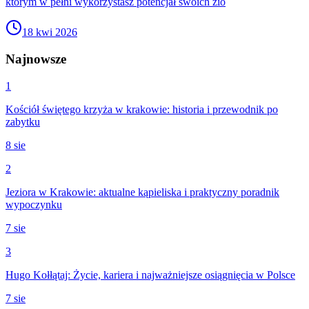
którym w pełni wykorzystasz potencjał swoich zió
18 kwi 2026
Najnowsze
1
Kościół świętego krzyża w krakowie: historia i przewodnik po
zabytku
8 sie
2
Jeziora w Krakowie: aktualne kąpieliska i praktyczny poradnik
wypoczynku
7 sie
3
Hugo Kołłątaj: Życie, kariera i najważniejsze osiągnięcia w Polsce
7 sie