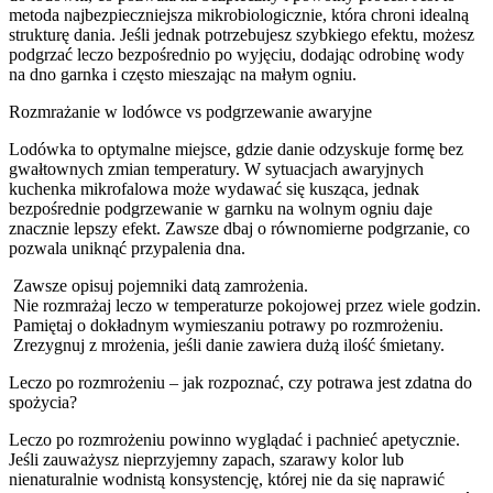
metoda najbezpieczniejsza mikrobiologicznie, która chroni idealną
strukturę dania. Jeśli jednak potrzebujesz szybkiego efektu, możesz
podgrzać leczo bezpośrednio po wyjęciu, dodając odrobinę wody
na dno garnka i często mieszając na małym ogniu.
Rozmrażanie w lodówce vs podgrzewanie awaryjne
Lodówka to optymalne miejsce, gdzie danie odzyskuje formę bez
gwałtownych zmian temperatury. W sytuacjach awaryjnych
kuchenka mikrofalowa może wydawać się kusząca, jednak
bezpośrednie podgrzewanie w garnku na wolnym ogniu daje
znacznie lepszy efekt. Zawsze dbaj o równomierne podgrzanie, co
pozwala uniknąć przypalenia dna.
Zawsze opisuj pojemniki datą zamrożenia.
Nie rozmrażaj leczo w temperaturze pokojowej przez wiele godzin.
Pamiętaj o dokładnym wymieszaniu potrawy po rozmrożeniu.
Zrezygnuj z mrożenia, jeśli danie zawiera dużą ilość śmietany.
Leczo po rozmrożeniu – jak rozpoznać, czy potrawa jest zdatna do
spożycia?
Leczo po rozmrożeniu powinno wyglądać i pachnieć apetycznie.
Jeśli zauważysz nieprzyjemny zapach, szarawy kolor lub
nienaturalnie wodnistą konsystencję, której nie da się naprawić