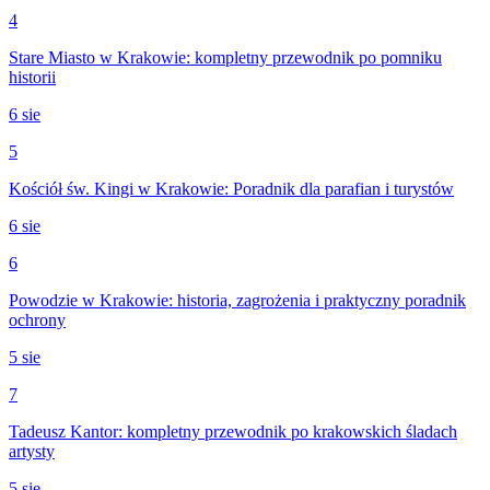
4
Stare Miasto w Krakowie: kompletny przewodnik po pomniku
historii
6 sie
5
Kościół św. Kingi w Krakowie: Poradnik dla parafian i turystów
6 sie
6
Powodzie w Krakowie: historia, zagrożenia i praktyczny poradnik
ochrony
5 sie
7
Tadeusz Kantor: kompletny przewodnik po krakowskich śladach
artysty
5 sie