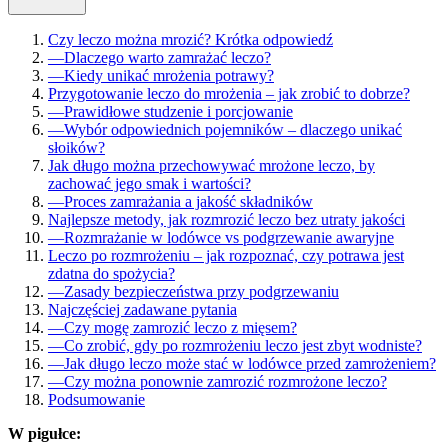
Czy leczo można mrozić? Krótka odpowiedź
—
Dlaczego warto zamrażać leczo?
—
Kiedy unikać mrożenia potrawy?
Przygotowanie leczo do mrożenia – jak zrobić to dobrze?
—
Prawidłowe studzenie i porcjowanie
—
Wybór odpowiednich pojemników – dlaczego unikać
słoików?
Jak długo można przechowywać mrożone leczo, by
zachować jego smak i wartości?
—
Proces zamrażania a jakość składników
Najlepsze metody, jak rozmrozić leczo bez utraty jakości
—
Rozmrażanie w lodówce vs podgrzewanie awaryjne
Leczo po rozmrożeniu – jak rozpoznać, czy potrawa jest
zdatna do spożycia?
—
Zasady bezpieczeństwa przy podgrzewaniu
Najczęściej zadawane pytania
—
Czy mogę zamrozić leczo z mięsem?
—
Co zrobić, gdy po rozmrożeniu leczo jest zbyt wodniste?
—
Jak długo leczo może stać w lodówce przed zamrożeniem?
—
Czy można ponownie zamrozić rozmrożone leczo?
Podsumowanie
W pigułce: