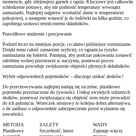
momencie, gdy zdejmujesz garnek z ognia. Kluczowe jest całkowite
schłodzenie potrawy, aby nie podnosić temperatury wewnątrz
zamrażarki. Najlepiej najpierw wystudzić danie w temperaturze
pokojowej, a następnie wstawić je do lodówki na kilka godzin, co
zapobiega szokowi termicznemu składników.
Prawidłowe studzenie i porcjowanie
Podziel leczo na mniejsze porcje, co ułatwi późniejsze rozmrażanie.
Dzięki temu całość zamarznie szybciej, co ogranicza ryzyko
namnażania się bakterii. Pamiętaj, aby podczas pakowania zostawić
odrobinę wolnej przestrzeni w naczyniu, ponieważ proces
zamrażania powoduje zwiększenie objętości płynnych składników.
Wybór odpowiednich pojemników – dlaczego unikać słoików?
Do przechowywania najlepiej nadają się szczelne, plastikowe
pojemniki przeznaczone do żywności. Unikaj zwykłych szklanych
słoików, ponieważ zwiększająca się objętość sosu może prowadzić
do ich pęknięcia. Woreczek strunowy to kolejna dobra alternatywa,
o ile zadbasz o odpowiednie zabezpieczenie przed wylaniem się
zawartości.
METODA
ZALETY
WADY
Plastikowy
Szczelność, łatwe
Zajmuje więcej