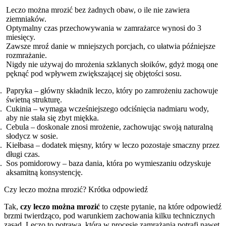
Leczo można mrozić bez żadnych obaw, o ile nie zawiera
ziemniaków.
Optymalny czas przechowywania w zamrażarce wynosi do 3
miesięcy.
Zawsze mroź danie w mniejszych porcjach, co ułatwia późniejsze
rozmrażanie.
Nigdy nie używaj do mrożenia szklanych słoików, gdyż mogą one
pęknąć pod wpływem zwiększającej się objętości sosu.
Papryka – główny składnik leczo, który po zamrożeniu zachowuje
świetną strukturę.
Cukinia – wymaga wcześniejszego odciśnięcia nadmiaru wody,
aby nie stała się zbyt miękka.
Cebula – doskonale znosi mrożenie, zachowując swoją naturalną
słodycz w sosie.
Kiełbasa – dodatek mięsny, który w leczo pozostaje smaczny przez
długi czas.
Sos pomidorowy – baza dania, która po wymieszaniu odzyskuje
aksamitną konsystencję.
Czy leczo można mrozić? Krótka odpowiedź
Tak,
czy leczo można mrozić
to częste pytanie, na które odpowiedź
brzmi twierdząco, pod warunkiem zachowania kilku technicznych
zasad. Leczo to potrawa, która w procesie zamrażania potrafi nawet