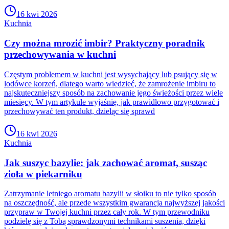
16 kwi 2026
Kuchnia
Czy można mrozić imbir? Praktyczny poradnik
przechowywania w kuchni
Częstym problemem w kuchni jest wysychający lub psujący się w
lodówce korzeń, dlatego warto wiedzieć, że zamrożenie imbiru to
najskuteczniejszy sposób na zachowanie jego świeżości przez wiele
miesięcy. W tym artykule wyjaśnię, jak prawidłowo przygotować i
przechowywać ten produkt, dzieląc się sprawd
16 kwi 2026
Kuchnia
Jak suszyc bazylie: jak zachować aromat, susząc
zioła w piekarniku
Zatrzymanie letniego aromatu bazylii w słoiku to nie tylko sposób
na oszczędność, ale przede wszystkim gwarancja najwyższej jakości
przypraw w Twojej kuchni przez cały rok. W tym przewodniku
podzielę się z Tobą sprawdzonymi technikami suszenia, dzięki