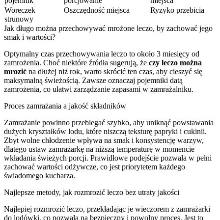
pojemnik
porcjowanie
miejsca
Woreczek
Oszczędność miejsca
Ryzyko przebicia
strunowy
Jak długo można przechowywać mrożone leczo, by zachować jego
smak i wartości?
Optymalny czas przechowywania leczo to około 3 miesięcy od
zamrożenia. Choć niektóre źródła sugerują, że
czy leczo można
mrozić
na dłużej niż rok, warto skrócić ten czas, aby cieszyć się
maksymalną świeżością. Zawsze oznaczaj pojemniki datą
zamrożenia, co ułatwi zarządzanie zapasami w zamrażalniku.
Proces zamrażania a jakość składników
Zamrażanie powinno przebiegać szybko, aby uniknąć powstawania
dużych kryształków lodu, które niszczą teksturę papryki i cukinii.
Zbyt wolne chłodzenie wpływa na smak i konsystencję warzyw,
dlatego ustaw zamrażarkę na niższą temperaturę w momencie
wkładania świeżych porcji. Prawidłowe podejście pozwala w pełni
zachować wartości odżywcze, co jest priorytetem każdego
świadomego kucharza.
Najlepsze metody, jak rozmrozić leczo bez utraty jakości
Najlepiej rozmrozić leczo, przekładając je wieczorem z zamrażarki
do lodówki, co pozwala na bezpieczny i powolny proces. Jest to