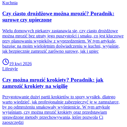
Kuchnia
Czy ciasto drożdżowe można mrozić? Poradnik:
surowe czy upieczone
Wielu domowych piekarzy zastanawia się, czy ciasto drożdżowe
można mrozić bez utraty jego puszystości i smaku, co jest kluczowe
przy planowaniu wypieków z wyprzedzeniem. W tym artykule,
bazując na moim wieloletnim doświadczeniu w kuchni, wyjaśnię,
jak bezpiecznie zamrozić zarówno surowe, jak i upiec
19 kwi 2026
Lifestyle
Czy można mrozić krokiety? Poradnik: jak
zamrozić krokiety na wigilię
Przygotowanie dużej partii krokietów to spory wysiłek, dlatego
warto wiedzieć, jak profesjonalnie zabezpieczyć je w zamrażarce,
by po odmrożeniu smakowały wyśmienicie. W tym artykule
wyjaśniam, czy można mrozić krokiety oraz przedstawiam
sprawdzone metody przechowywania, które pozwolą Ci
zaoszczędzi