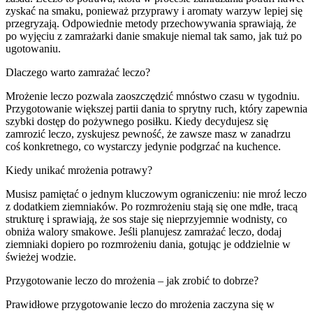
zyskać na smaku, ponieważ przyprawy i aromaty warzyw lepiej się
przegryzają. Odpowiednie metody przechowywania sprawiają, że
po wyjęciu z zamrażarki danie smakuje niemal tak samo, jak tuż po
ugotowaniu.
Dlaczego warto zamrażać leczo?
Mrożenie leczo pozwala zaoszczędzić mnóstwo czasu w tygodniu.
Przygotowanie większej partii dania to sprytny ruch, który zapewnia
szybki dostęp do pożywnego posiłku. Kiedy decydujesz się
zamrozić leczo, zyskujesz pewność, że zawsze masz w zanadrzu
coś konkretnego, co wystarczy jedynie podgrzać na kuchence.
Kiedy unikać mrożenia potrawy?
Musisz pamiętać o jednym kluczowym ograniczeniu: nie mroź leczo
z dodatkiem ziemniaków. Po rozmrożeniu stają się one mdłe, tracą
strukturę i sprawiają, że sos staje się nieprzyjemnie wodnisty, co
obniża walory smakowe. Jeśli planujesz zamrażać leczo, dodaj
ziemniaki dopiero po rozmrożeniu dania, gotując je oddzielnie w
świeżej wodzie.
Przygotowanie leczo do mrożenia – jak zrobić to dobrze?
Prawidłowe przygotowanie leczo do mrożenia zaczyna się w