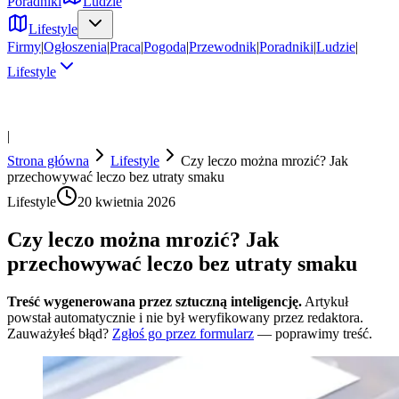
Poradniki
Ludzie
Lifestyle
Firmy
|
Ogłoszenia
|
Praca
|
Pogoda
|
Przewodnik
|
Poradniki
|
Ludzie
|
Lifestyle
|
Strona główna
Lifestyle
Czy leczo można mrozić? Jak
przechowywać leczo bez utraty smaku
Lifestyle
20 kwietnia 2026
Czy leczo można mrozić? Jak
przechowywać leczo bez utraty smaku
Treść wygenerowana przez sztuczną inteligencję.
Artykuł
powstał automatycznie i nie był weryfikowany przez redaktora.
Zauważyłeś błąd?
Zgłoś go przez formularz
— poprawimy treść.