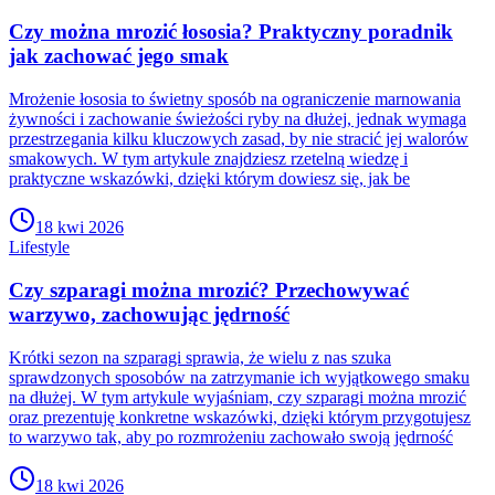
Czy można mrozić łososia? Praktyczny poradnik
jak zachować jego smak
Mrożenie łososia to świetny sposób na ograniczenie marnowania
żywności i zachowanie świeżości ryby na dłużej, jednak wymaga
przestrzegania kilku kluczowych zasad, by nie stracić jej walorów
smakowych. W tym artykule znajdziesz rzetelną wiedzę i
praktyczne wskazówki, dzięki którym dowiesz się, jak be
18 kwi 2026
Lifestyle
Czy szparagi można mrozić? Przechowywać
warzywo, zachowując jędrność
Krótki sezon na szparagi sprawia, że wielu z nas szuka
sprawdzonych sposobów na zatrzymanie ich wyjątkowego smaku
na dłużej. W tym artykule wyjaśniam, czy szparagi można mrozić
oraz prezentuję konkretne wskazówki, dzięki którym przygotujesz
to warzywo tak, aby po rozmrożeniu zachowało swoją jędrność
18 kwi 2026