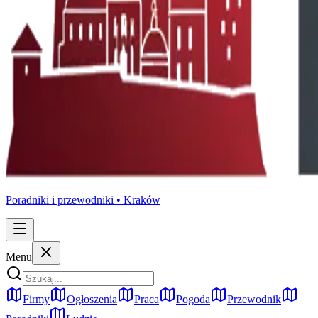
Poradniki i przewodniki •
Kraków
Menu
Firmy
Ogłoszenia
Praca
Pogoda
Przewodnik