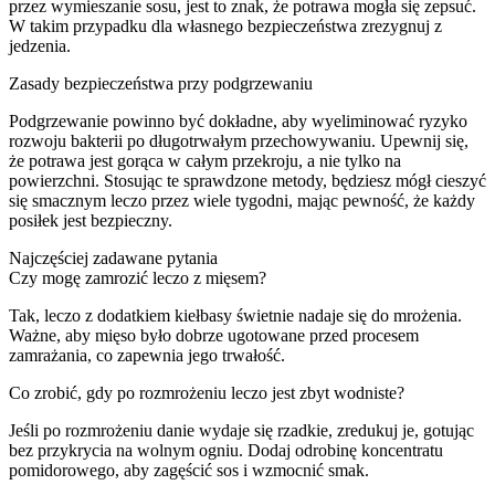
przez wymieszanie sosu, jest to znak, że potrawa mogła się zepsuć.
W takim przypadku dla własnego bezpieczeństwa zrezygnuj z
jedzenia.
Zasady bezpieczeństwa przy podgrzewaniu
Podgrzewanie powinno być dokładne, aby wyeliminować ryzyko
rozwoju bakterii po długotrwałym przechowywaniu. Upewnij się,
że potrawa jest gorąca w całym przekroju, a nie tylko na
powierzchni. Stosując te sprawdzone metody, będziesz mógł cieszyć
się smacznym leczo przez wiele tygodni, mając pewność, że każdy
posiłek jest bezpieczny.
Najczęściej zadawane pytania
Czy mogę zamrozić leczo z mięsem?
Tak, leczo z dodatkiem kiełbasy świetnie nadaje się do mrożenia.
Ważne, aby mięso było dobrze ugotowane przed procesem
zamrażania, co zapewnia jego trwałość.
Co zrobić, gdy po rozmrożeniu leczo jest zbyt wodniste?
Jeśli po rozmrożeniu danie wydaje się rzadkie, zredukuj je, gotując
bez przykrycia na wolnym ogniu. Dodaj odrobinę koncentratu
pomidorowego, aby zagęścić sos i wzmocnić smak.