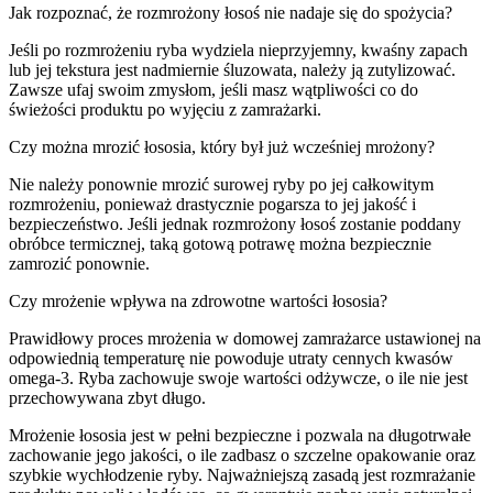
Jak rozpoznać, że rozmrożony łosoś nie nadaje się do spożycia?
Jeśli po rozmrożeniu ryba wydziela nieprzyjemny, kwaśny zapach
lub jej tekstura jest nadmiernie śluzowata, należy ją zutylizować.
Zawsze ufaj swoim zmysłom, jeśli masz wątpliwości co do
świeżości produktu po wyjęciu z zamrażarki.
Czy można mrozić łososia, który był już wcześniej mrożony?
Nie należy ponownie mrozić surowej ryby po jej całkowitym
rozmrożeniu, ponieważ drastycznie pogarsza to jej jakość i
bezpieczeństwo. Jeśli jednak rozmrożony łosoś zostanie poddany
obróbce termicznej, taką gotową potrawę można bezpiecznie
zamrozić ponownie.
Czy mrożenie wpływa na zdrowotne wartości łososia?
Prawidłowy proces mrożenia w domowej zamrażarce ustawionej na
odpowiednią temperaturę nie powoduje utraty cennych kwasów
omega-3. Ryba zachowuje swoje wartości odżywcze, o ile nie jest
przechowywana zbyt długo.
Mrożenie łososia jest w pełni bezpieczne i pozwala na długotrwałe
zachowanie jego jakości, o ile zadbasz o szczelne opakowanie oraz
szybkie wychłodzenie ryby. Najważniejszą zasadą jest rozmrażanie