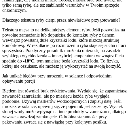
tylko samą rybę, ale też stabilność warunków w Twoim sprzęcie
chłodniczym.
Dlaczego tekstura ryby cierpi przez niewłaściwe przygotowanie?
Tekstura mięsa to najdelikatniejszy element ryby. Jeśli pozwolisz na
powolne zamrażanie lub dopuścisz do kontaktu ryby z tlenem,
wewnątrz powstaną duże kryształki lodu, które niszczą strukturę
komórkową. W rezultacie po rozmrożeniu ryba staje się sucha i traci
sprężystość. Praktyczny poradnik mrożenia opiera się na zasadzie
szybkiego wychłodzenia – im szybciej temperatura wewnątrz fileta
spadnie do
-18°C
, tym mniejsze będą kryształki lodu. To fizyka,
której nie oszukasz, ale możesz ją wykorzystać na swoją korzyść.
Jak unikać błędów przy mrożeniu w solance i odpowiednim
opisywaniu porcji
Błędem jest również brak etykietowania. Wydaje się, że zapamiętasz
zawartość zamrażarki, ale po miesiącu każda ryba wygląda
podobnie. Używaj markerów wodoodpornych i zapisuj datę. Jeśli
mrozisz w solance, upewnij się, że pojemnik jest szczelny. Wyciek
słonej wody może wpłynąć na inne produkty w zamrażarce, dlatego
zawsze sprawdzaj zamknięcie. Odrobina staranności przy
pakowaniu zwraca się z nawiązką przy kolejnym posiłku.