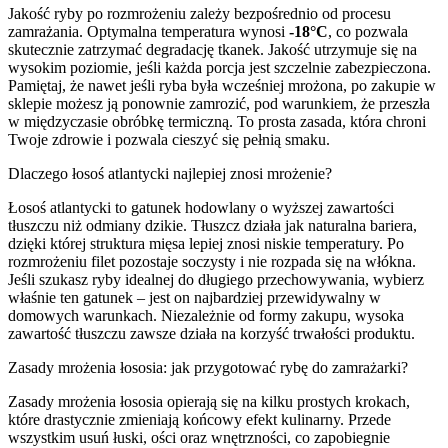
Jakość ryby po rozmrożeniu zależy bezpośrednio od procesu
zamrażania. Optymalna temperatura wynosi
-18°C
, co pozwala
skutecznie zatrzymać degradację tkanek. Jakość utrzymuje się na
wysokim poziomie, jeśli każda porcja jest szczelnie zabezpieczona.
Pamiętaj, że nawet jeśli ryba była wcześniej mrożona, po zakupie w
sklepie możesz ją ponownie zamrozić, pod warunkiem, że przeszła
w międzyczasie obróbkę termiczną. To prosta zasada, która chroni
Twoje zdrowie i pozwala cieszyć się pełnią smaku.
Dlaczego łosoś atlantycki najlepiej znosi mrożenie?
Łosoś atlantycki to gatunek hodowlany o wyższej zawartości
tłuszczu niż odmiany dzikie. Tłuszcz działa jak naturalna bariera,
dzięki której struktura mięsa lepiej znosi niskie temperatury. Po
rozmrożeniu filet pozostaje soczysty i nie rozpada się na włókna.
Jeśli szukasz ryby idealnej do długiego przechowywania, wybierz
właśnie ten gatunek – jest on najbardziej przewidywalny w
domowych warunkach. Niezależnie od formy zakupu, wysoka
zawartość tłuszczu zawsze działa na korzyść trwałości produktu.
Zasady mrożenia łososia: jak przygotować rybę do zamrażarki?
Zasady mrożenia łososia opierają się na kilku prostych krokach,
które drastycznie zmieniają końcowy efekt kulinarny. Przede
wszystkim usuń łuski, ości oraz wnętrzności, co zapobiegnie