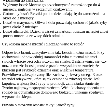
włożeniem do zamrażarki.
Wędzony łosoś: Możesz go przechowywać zamrożonego do 4
miesięcy, najlepiej w szczelnym opakowaniu.
Gotowany łosoś: Resztki po obiedzie nadają się do zamrożenia na
okres do 3 miesięcy.
Łosoś w marynacie: Oliwa i zioła pozwalają zachować jakość ryby
przez około 2 miesiące.
Łosoś atlantycki: Dzięki wyższej zawartości tłuszczu najlepiej znosi
proces mrożenia ze wszystkich odmian.
Czy łososia można mrozić i dlaczego warto to robić?
Odpowiedź brzmi: zdecydowanie tak, łososia można mrozić. Przy
zachowaniu odpowiedniej staranności ryba ta niemal nie traci
swoich właściwości odżywczych ani smaku. Zastanawiając się, czy
mozna mrozic lososia, musisz przede wszystkim zrozumieć, że
kluczem jest szybkość działania oraz właściwa temperatura.
Prawidłowo zabezpieczony filet zachowuje kwasy omega-3 oraz
wartości odżywcze, które są tak cenione w zdrowej diecie. Jeśli
kupujesz większą ilość ryby w promocji, zamrażarka stanie się
Twoim najlepszym sprzymierzeńcem. Wielu kucharzy docenia ten
sposób na optymalizację domowego budżetu i unikanie zbędnych
wypraw do sklepu.
Prawda o mrożeniu łososia: fakty i jakość ryby