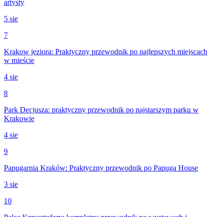
artysty
5 sie
7
Krakow jeziora: Praktyczny przewodnik po najlepszych miejscach
w mieście
4 sie
8
Park Decjusza: praktyczny przewodnik po najstarszym parku w
Krakowie
4 sie
9
Papugarnia Kraków: Praktyczny przewodnik po Papuga House
3 sie
10