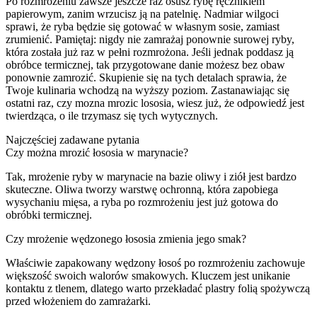
Po rozmrożeniu zawsze jeszcze raz osusz rybę ręcznikiem
papierowym, zanim wrzucisz ją na patelnię. Nadmiar wilgoci
sprawi, że ryba będzie się gotować w własnym sosie, zamiast
zrumienić. Pamiętaj: nigdy nie zamrażaj ponownie surowej ryby,
która została już raz w pełni rozmrożona. Jeśli jednak poddasz ją
obróbce termicznej, tak przygotowane danie możesz bez obaw
ponownie zamrozić. Skupienie się na tych detalach sprawia, że
Twoje kulinaria wchodzą na wyższy poziom. Zastanawiając się
ostatni raz, czy mozna mrozic lososia, wiesz już, że odpowiedź jest
twierdząca, o ile trzymasz się tych wytycznych.
Najczęściej zadawane pytania
Czy można mrozić łososia w marynacie?
Tak, mrożenie ryby w marynacie na bazie oliwy i ziół jest bardzo
skuteczne. Oliwa tworzy warstwę ochronną, która zapobiega
wysychaniu mięsa, a ryba po rozmrożeniu jest już gotowa do
obróbki termicznej.
Czy mrożenie wędzonego łososia zmienia jego smak?
Właściwie zapakowany wędzony łosoś po rozmrożeniu zachowuje
większość swoich walorów smakowych. Kluczem jest unikanie
kontaktu z tlenem, dlatego warto przekładać plastry folią spożywczą
przed włożeniem do zamrażarki.