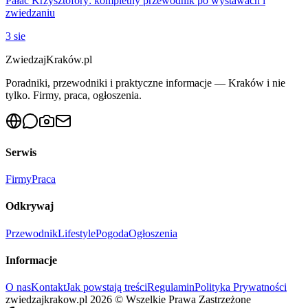
Pałac Krzysztofory: kompletny przewodnik po wystawach i
zwiedzaniu
3 sie
ZwiedzajKraków.pl
Poradniki, przewodniki i praktyczne informacje — Kraków i nie
tylko. Firmy, praca, ogłoszenia.
Serwis
Firmy
Praca
Odkrywaj
Przewodnik
Lifestyle
Pogoda
Ogłoszenia
Informacje
O nas
Kontakt
Jak powstają treści
Regulamin
Polityka Prywatności
zwiedzajkrakow.pl
2026
©
Wszelkie Prawa Zastrzeżone