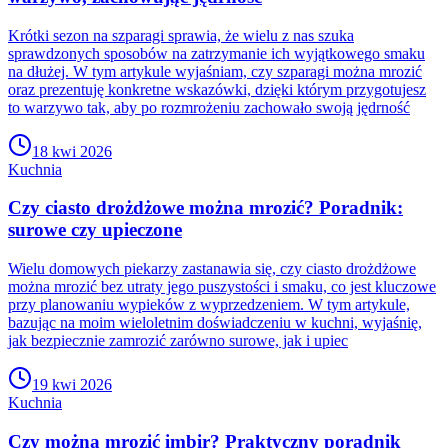
Krótki sezon na szparagi sprawia, że wielu z nas szuka
sprawdzonych sposobów na zatrzymanie ich wyjątkowego smaku
na dłużej. W tym artykule wyjaśniam, czy szparagi można mrozić
oraz prezentuję konkretne wskazówki, dzięki którym przygotujesz
to warzywo tak, aby po rozmrożeniu zachowało swoją jędrność
18 kwi 2026
Kuchnia
Czy ciasto drożdżowe można mrozić? Poradnik:
surowe czy upieczone
Wielu domowych piekarzy zastanawia się, czy ciasto drożdżowe
można mrozić bez utraty jego puszystości i smaku, co jest kluczowe
przy planowaniu wypieków z wyprzedzeniem. W tym artykule,
bazując na moim wieloletnim doświadczeniu w kuchni, wyjaśnię,
jak bezpiecznie zamrozić zarówno surowe, jak i upiec
19 kwi 2026
Kuchnia
Czy można mrozić imbir? Praktyczny poradnik