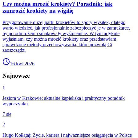
Czy można mrozić krokiety? Poradnik: jak
zamrozić krokiety na wigilię
Przygotowanie dużej partii krokietów to spory wysiłek, dlatego
warto wiedzieć, jak profesjonalnie zabezpieczyć je w zamrażarce,
by po odmrożeniu smakowały wyśmienicie. W tym artykule
wyjaśniam, czy można mrozić krokiety oraz przedstawiam
sprawdzone metody przechowywania, które pozwolą Ci
zaoszczędzi
16 kwi 2026
Najnowsze
1
Jeziora w Krakowie: aktualne kąpieliska i praktyczny poradnik
wypoczynku
7 sie
2
Hugo Kołłątaj: Życie, kariera i najważniejsze osiągnięcia w Polsce