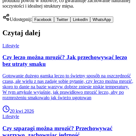
produktu powoli w lodówce, co gwarantuje zachowanie naturalnej
soczystości i idealnej struktury mięsa.
Udostępnij:
Facebook
Twitter
LinkedIn
WhatsApp
Czytaj dalej
Lifestyle
Czy leczo można mrozić? Jak przechowywać leczo
bez utraty smaku
Gotowanie dużego garnka leczo to świetny sposób na oszczędność
czasu, ale wielu z nas zadaje sobie pytanie, czy leczo można mrozić,
skoro to danie na bazie warzyw dobrze zniesie niskie temperatury.
W tym artykule wyjaśnię, jak prawidłowo mrozić leczo, aby po
rozmrożeniu smakowało jak świeżo ugotowan
20 kwi 2026
Lifestyle
Czy szparagi można mrozić? Przechowywać
warzywo, zachowując jędrność