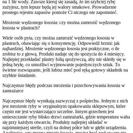
na 1 litr wody. Zawsze kieruj się zasadą, że im szybciej rybę
zużyjesz, tym lepsze będą jej walory smakowe. Prowadzenie
prostego rejestru zapasów pomoże Ci niczego nie zapomnieć.
Mrożenie wędzonego łososia: czy można zamrozić wędzonego
łososia w plastrach?
Wiele osób pyta, czy można zamrozić wędzonego łososia w
plastrach, obawiając się o konsystencję. Odpowiedź brzmi: jak
najbardziej. Mrożenie wędzonego łososia jest praktyczne, o ile
zrobisz to z głową. Produkt nadaje się do spożycia do 4 miesięcy.
Najlepiej przekładać plastry folią spożywczą, aby nie skleiły się w
jedną bryłę, co umożliwi wyjmowanie pojedynczych sztuk. To
świetne rozwiązanie, jeśli lubisz mieć pod ręką gotowy składnik na
szybkie śniadanie.
Najczęstsze błędy podczas mrożenia i przechowywania łososia w
zamrażarce
Najczęstsze błędy wynikają zazwyczaj z pośpiechu. Jednym z nich
jest mrożenie ryby w oryginalnym opakowaniu sklepowym, które
często nie jest wystarczająco szczelne. Innym grzechem jest
umieszczanie ryby blisko drzwi zamrażarki, gdzie temperatura waha
się przy każdym otwarciu. Produkty najlepiej układać w
najzimniejszej strefie, czyli na dolnej półce lub w głębi urządzenia.
Analizując, czy mozna mrozic lososia, musisz brać pod uwagę nie