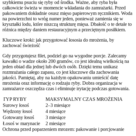
szybkiemu psuciu się ryby od środka. Ważne, aby ryba była
całkowicie świeża w momencie wkładania do zamrażarki. Przed
pakowaniem dokładnie osusz mięso papierowym ręcznikiem. Woda
na powierzchni to wróg numer jeden, ponieważ zamienia się w
kryształki lodu, które niszczą strukturę mięsa. Dbałość o te detale to
różnica między daniem restauracyjnym a przeciętnym posiłkiem.
Kluczowe kroki: jak przygotować łososia do mrożenia, by
zachować świeżość
Gdy przygotujesz filet, podziel go na wygodne porcje. Zalecamy
kawałki o wadze około 200 gramów, co jest idealną wielkością na
jeden obiad dla jednej lub dwóch osób. Dzięki temu unikasz
rozmrażania całego zapasu, co jest kluczowe dla zachowania
jakości. Pamiętaj, aby na każdym opakowaniu umieścić datę
mrożenia oraz informację o rodzaju ryby. Dobra organizacja w
zamrażarce oszczędza czas i eliminuje irytację podczas gotowania.
TYP RYBY
MAKSYMALNY CZAS MROŻENIA
Surowy łosoś
2–3 miesiące
Wędzony łosoś
4 miesiące
Gotowany łosoś
3 miesiące
Łosoś w marynacie
2 miesiące
Ochrona przed poparzeniem mrozem: pakowanie i porcjowanie