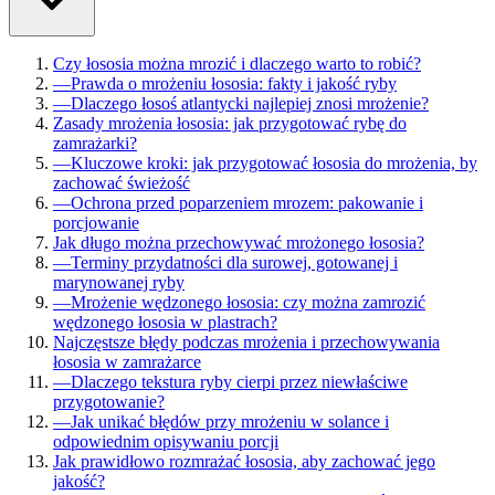
Czy łososia można mrozić i dlaczego warto to robić?
—
Prawda o mrożeniu łososia: fakty i jakość ryby
—
Dlaczego łosoś atlantycki najlepiej znosi mrożenie?
Zasady mrożenia łososia: jak przygotować rybę do
zamrażarki?
—
Kluczowe kroki: jak przygotować łososia do mrożenia, by
zachować świeżość
—
Ochrona przed poparzeniem mrozem: pakowanie i
porcjowanie
Jak długo można przechowywać mrożonego łososia?
—
Terminy przydatności dla surowej, gotowanej i
marynowanej ryby
—
Mrożenie wędzonego łososia: czy można zamrozić
wędzonego łososia w plastrach?
Najczęstsze błędy podczas mrożenia i przechowywania
łososia w zamrażarce
—
Dlaczego tekstura ryby cierpi przez niewłaściwe
przygotowanie?
—
Jak unikać błędów przy mrożeniu w solance i
odpowiednim opisywaniu porcji
Jak prawidłowo rozmrażać łososia, aby zachować jego
jakość?