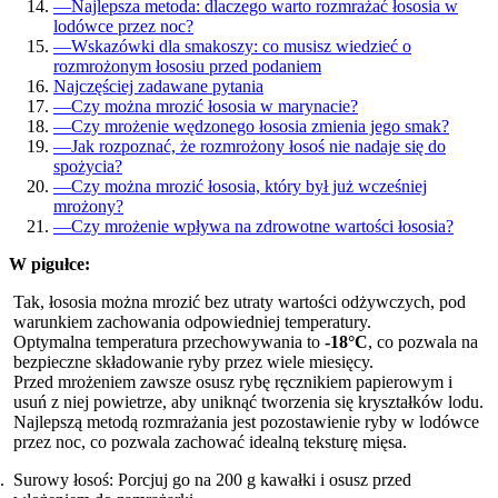
—
Najlepsza metoda: dlaczego warto rozmrażać łososia w
lodówce przez noc?
—
Wskazówki dla smakoszy: co musisz wiedzieć o
rozmrożonym łososiu przed podaniem
Najczęściej zadawane pytania
—
Czy można mrozić łososia w marynacie?
—
Czy mrożenie wędzonego łososia zmienia jego smak?
—
Jak rozpoznać, że rozmrożony łosoś nie nadaje się do
spożycia?
—
Czy można mrozić łososia, który był już wcześniej
mrożony?
—
Czy mrożenie wpływa na zdrowotne wartości łososia?
W pigułce:
Tak, łososia można mrozić bez utraty wartości odżywczych, pod
warunkiem zachowania odpowiedniej temperatury.
Optymalna temperatura przechowywania to
-18°C
, co pozwala na
bezpieczne składowanie ryby przez wiele miesięcy.
Przed mrożeniem zawsze osusz rybę ręcznikiem papierowym i
usuń z niej powietrze, aby uniknąć tworzenia się kryształków lodu.
Najlepszą metodą rozmrażania jest pozostawienie ryby w lodówce
przez noc, co pozwala zachować idealną teksturę mięsa.
Surowy łosoś: Porcjuj go na 200 g kawałki i osusz przed