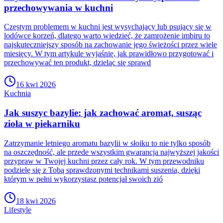
przechowywania w kuchni
Częstym problemem w kuchni jest wysychający lub psujący się w
lodówce korzeń, dlatego warto wiedzieć, że zamrożenie imbiru to
najskuteczniejszy sposób na zachowanie jego świeżości przez wiele
miesięcy. W tym artykule wyjaśnię, jak prawidłowo przygotować i
przechowywać ten produkt, dzieląc się sprawd
16 kwi 2026
Kuchnia
Jak suszyc bazylie: jak zachować aromat, susząc
zioła w piekarniku
Zatrzymanie letniego aromatu bazylii w słoiku to nie tylko sposób
na oszczędność, ale przede wszystkim gwarancja najwyższej jakości
przypraw w Twojej kuchni przez cały rok. W tym przewodniku
podzielę się z Tobą sprawdzonymi technikami suszenia, dzięki
którym w pełni wykorzystasz potencjał swoich zió
18 kwi 2026
Lifestyle