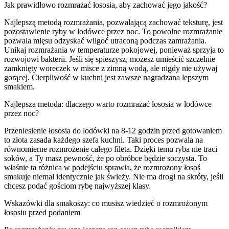
Jak prawidłowo rozmrażać łososia, aby zachować jego jakość?
Najlepszą metodą rozmrażania, pozwalającą zachować teksturę, jest
pozostawienie ryby w lodówce przez noc. To powolne rozmrażanie
pozwala mięsu odzyskać wilgoć utraconą podczas zamrażania.
Unikaj rozmrażania w temperaturze pokojowej, ponieważ sprzyja to
rozwojowi bakterii. Jeśli się spieszysz, możesz umieścić szczelnie
zamknięty woreczek w misce z zimną wodą, ale nigdy nie używaj
gorącej. Cierpliwość w kuchni jest zawsze nagradzana lepszym
smakiem.
Najlepsza metoda: dlaczego warto rozmrażać łososia w lodówce
przez noc?
Przeniesienie łososia do lodówki na 8-12 godzin przed gotowaniem
to złota zasada każdego szefa kuchni. Taki proces pozwala na
równomierne rozmrożenie całego fileta. Dzięki temu ryba nie traci
soków, a Ty masz pewność, że po obróbce będzie soczysta. To
właśnie ta różnica w podejściu sprawia, że rozmrożony łosoś
smakuje niemal identycznie jak świeży. Nie ma drogi na skróty, jeśli
chcesz podać gościom rybę najwyższej klasy.
Wskazówki dla smakoszy: co musisz wiedzieć o rozmrożonym
łososiu przed podaniem