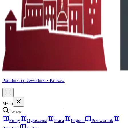
Poradniki i przewodniki •
Kraków
Menu
Firmy
Ogłoszenia
Praca
Pogoda
Przewodnik