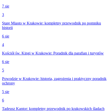
7 sie
3
Stare Miasto w Krakowie: kompletny przewodnik po pomniku
historii
6 sie
4
Kościół św. Kingi w Krakowie: Poradnik dla parafian i turystów
6 sie
5
Powodzie w Krakowie: historia, zagrożenia i praktyczny poradnik
ochrony
5 sie
6
Tadeusz Kantor: kompletny przewodnik po krakowskich śladach