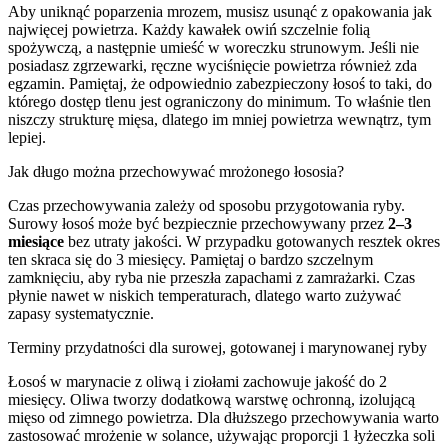
Aby uniknąć poparzenia mrozem, musisz usunąć z opakowania jak
najwięcej powietrza. Każdy kawałek owiń szczelnie folią
spożywczą, a następnie umieść w woreczku strunowym. Jeśli nie
posiadasz zgrzewarki, ręczne wyciśnięcie powietrza również zda
egzamin. Pamiętaj, że odpowiednio zabezpieczony łosoś to taki, do
którego dostęp tlenu jest ograniczony do minimum. To właśnie tlen
niszczy strukturę mięsa, dlatego im mniej powietrza wewnątrz, tym
lepiej.
Jak długo można przechowywać mrożonego łososia?
Czas przechowywania zależy od sposobu przygotowania ryby.
Surowy łosoś może być bezpiecznie przechowywany przez
2–3
miesiące
bez utraty jakości. W przypadku gotowanych resztek okres
ten skraca się do 3 miesięcy. Pamiętaj o bardzo szczelnym
zamknięciu, aby ryba nie przeszła zapachami z zamrażarki. Czas
płynie nawet w niskich temperaturach, dlatego warto zużywać
zapasy systematycznie.
Terminy przydatności dla surowej, gotowanej i marynowanej ryby
Łosoś w marynacie z oliwą i ziołami zachowuje jakość do 2
miesięcy. Oliwa tworzy dodatkową warstwę ochronną, izolującą
mięso od zimnego powietrza. Dla dłuższego przechowywania warto
zastosować mrożenie w solance, używając proporcji 1 łyżeczka soli