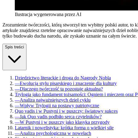
Ilustracja wygenerowana przez AI
Zrozumienie twórczości, którą stworzył ten wybitny polski autor, 
artykule znajdziesz rzetelne opracowanie najważniejszych dzieł nobli
tylko budowało ducha narodu, ale zyskało uznanie na całym świecie.
Spis treści
Dziedzictwo literackie i droga do Nagrody Nobla
—
Ewolucja stylu pisarskiego i znaczenie dla kultury
—
Dlaczego twórczość ta pozostaje aktualna?
Trylogia jako fundament tożsamości: Ogniem i mieczem oraz P
—
Analiza najważniejszych dzieł cyklu
—
Wpływ Trylogii na postawy patriotyczne
Quo vadis i w Pustyni i w puszczy: światowy sukces
—
Jak Quo vadis podbiło serca czytelników?
—
W Pustyni i w puszczy jako klasyka przygody
Latarnik i nowelistyka: krótka forma o wielkiej sile
—
Analiza psychologiczna w nowelach