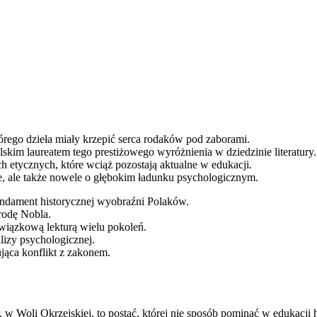
tórego dzieła miały krzepić serca rodaków pod zaborami.
skim laureatem tego prestiżowego wyróżnienia w dziedzinie literatury.
ch etycznych, które wciąż pozostają aktualne w edukacji.
e, ale także nowele o głębokim ładunku psychologicznym.
undament historycznej wyobraźni Polaków.
grodę Nobla.
wiązkową lekturą wielu pokoleń.
lizy psychologicznej.
jąca konflikt z zakonem.
. w Woli Okrzejskiej, to postać, której nie sposób pominąć w edukacji