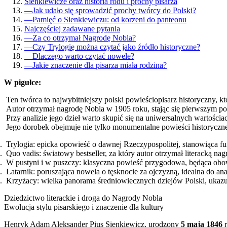
Sienkiewicze oraz historia rodu i prochy pisarza
—
Jak udało się sprowadzić prochy twórcy do Polski?
—
Pamięć o Sienkiewiczu: od korzeni do panteonu
Najczęściej zadawane pytania
—
Za co otrzymał Nagrodę Nobla?
—
Czy Trylogię można czytać jako źródło historyczne?
—
Dlaczego warto czytać nowele?
—
Jakie znaczenie dla pisarza miała rodzina?
W pigułce:
Ten twórca to najwybitniejszy polski powieściopisarz historyczny, k
Autor otrzymał nagrodę Nobla w 1905 roku, stając się pierwszym pol
Przy analizie jego dzieł warto skupić się na uniwersalnych wartościa
Jego dorobek obejmuje nie tylko monumentalne powieści historyczn
Trylogia: epicka opowieść o dawnej Rzeczypospolitej, stanowiąca f
Quo vadis: światowy bestseller, za który autor otrzymał literacką na
W pustyni i w puszczy: klasyczna powieść przygodowa, będąca obo
Latarnik: poruszająca nowela o tęsknocie za ojczyzną, idealna do ana
Krzyżacy: wielka panorama średniowiecznych dziejów Polski, ukazu
Dziedzictwo literackie i droga do Nagrody Nobla
Ewolucja stylu pisarskiego i znaczenie dla kultury
Henryk Adam Aleksander Pius Sienkiewicz, urodzony
5 maja 1846
r