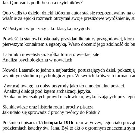
Jak Quo vadis podbiło serca czytelników?
Quo vadis to dzieło, dzięki któremu autor stał się rozpoznawalny na 
właśnie za epicki rozmach otrzymał swoje prestiżowe wyróżnienie, st
W Pustyni i w puszczy jako klasyka przygody
Powieść ta stanowi doskonały przykład literatury przygodowej, która 
pierwszym kontaktem z egzotyką. Warto docenić jego zdolność do budo
Latarnik i nowelistyka: krótka forma o wielkiej sile
Analiza psychologiczna w nowelach
Nowela Latarnik to jedno z najbardziej poruszających dzieł, pokazuj
wybitnym studium psychologicznym. W swoich krótszych formach autor
Zwracaj uwagę na opisy przyrody jako tło emocjonalne postaci.
Analizuj dialogi pod kątem archaizacji języka.
Szukaj uniwersalnych prawd o człowieku, wykraczających poza epo
Sienkiewicze oraz historia rodu i prochy pisarza
Jak udało się sprowadzić prochy twórcy do Polski?
Po śmierci pisarza
15 listopada 1916
roku w Vevey, jego ciało począ
podziemiach katedry św. Jana. Był to akt o ogromnym znaczeniu symbo