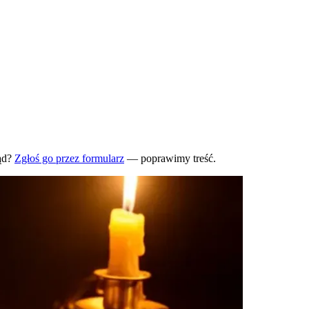
ąd?
Zgłoś go przez formularz
— poprawimy treść.