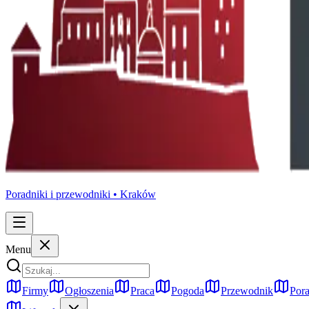
Poradniki i przewodniki •
Kraków
Menu
Firmy
Ogłoszenia
Praca
Pogoda
Przewodnik
Pora