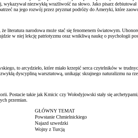
, wykazywał niezwykłą wrażliwość na słowo. Jako pisarz debiutował 
patrzeć na jego rozwój przez pryzmat podróży do Ameryki, które zaowoc
on, że literatura narodowa może stać się fenomenem światowym. Uhonor
jdzie w niej lekcję patriotyzmu oraz wnikliwą naukę o psychologii p
kiego, to arcydzieło, które miało krzepić serca czytelników w trudn
ę niezwykłą dyscypliną warsztatową, unikając skrajnego naturalizmu na
torii. Postacie takie jak Kmicic czy Wołodyjowski stały się archetypami
wych przemian.
GŁÓWNY TEMAT
Powstanie Chmielnickiego
Najazd szwedzki
Wojny z Turcją