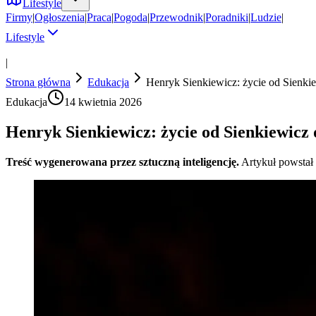
Lifestyle
Firmy
|
Ogłoszenia
|
Praca
|
Pogoda
|
Przewodnik
|
Poradniki
|
Ludzie
|
Lifestyle
|
Strona główna
Edukacja
Henryk Sienkiewicz: życie od Sienki
Edukacja
14 kwietnia 2026
Henryk Sienkiewicz: życie od Sienkiewicz
Treść wygenerowana przez sztuczną inteligencję.
Artykuł powstał