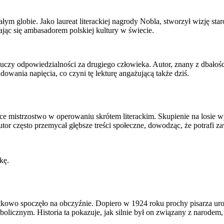
całym globie. Jako laureat literackiej nagrody Nobla, stworzył wizję s
ając się ambasadorem polskiej kultury w świecie.
uczy odpowiedzialności za drugiego człowieka. Autor, znany z dbałości
wania napięcia, co czyni tę lekturę angażującą także dziś.
ące mistrzostwo w operowaniu skrótem literackim. Skupienie na losie 
 często przemycał głębsze treści społeczne, dowodząc, że potrafi za
kę.
tkowo spoczęło na obczyźnie. Dopiero w 1924 roku prochy pisarza ur
licznym. Historia ta pokazuje, jak silnie był on związany z narodem,