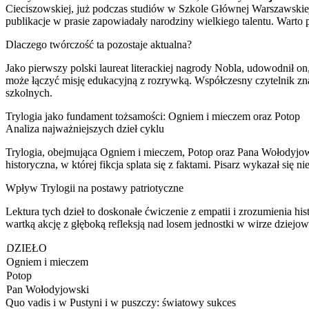
Cieciszowskiej, już podczas studiów w Szkole Głównej Warszawskiej
publikacje w prasie zapowiadały narodziny wielkiego talentu. Warto 
Dlaczego twórczość ta pozostaje aktualna?
Jako pierwszy polski laureat literackiej nagrody Nobla, udowodnił 
może łączyć misję edukacyjną z rozrywką. Współczesny czytelnik zna
szkolnych.
Trylogia jako fundament tożsamości: Ogniem i mieczem oraz Potop
Analiza najważniejszych dzieł cyklu
Trylogia, obejmująca Ogniem i mieczem, Potop oraz Pana Wołodyjows
historyczna, w której fikcja splata się z faktami. Pisarz wykazał si
Wpływ Trylogii na postawy patriotyczne
Lektura tych dzieł to doskonałe ćwiczenie z empatii i zrozumienia his
wartką akcję z głęboką refleksją nad losem jednostki w wirze dziejo
DZIEŁO
Ogniem i mieczem
Potop
Pan Wołodyjowski
Quo vadis i w Pustyni i w puszczy: światowy sukces