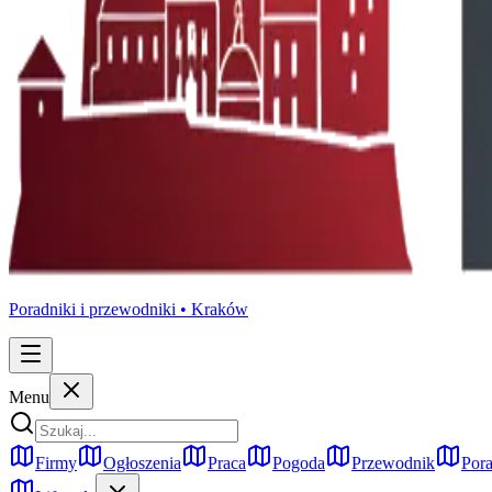
Poradniki i przewodniki •
Kraków
Menu
Firmy
Ogłoszenia
Praca
Pogoda
Przewodnik
Pora