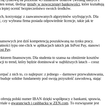
ten temat, śledząc
trendy w nowoczesnej bankowości
, które kształtują
m lepiej ocenić bezpieczeństwo swoich środków.
ych, korzystając z zaawansowanych algorytmów szyfrujących. Dla
, czy wybrana firma posiada odpowiednie licencje, takie jak te
finansowych jest dziś kompetencją poszukiwaną na rynku pracy.
tności typu one-click w aplikacjach takich jak InPost Pay, stanowi
ost Pay
.
sektorem finansowym. Dla studenta to szansa na obniżenie kosztów
ji to trend, który będzie dominował w najbliższych latach – coraz
zerpać z nich to, co najlepsze: z jednego – darmowe przewalutowania,
ież buduje solidne fundamenty pod swoją przyszłość zawodową, stając
zy oferują polski numer IBAN dzięki współpracy z bankami, sprawia,
riale o
gwarancjach i cashbacku w ZEN.com
. To rozwiązanie jest