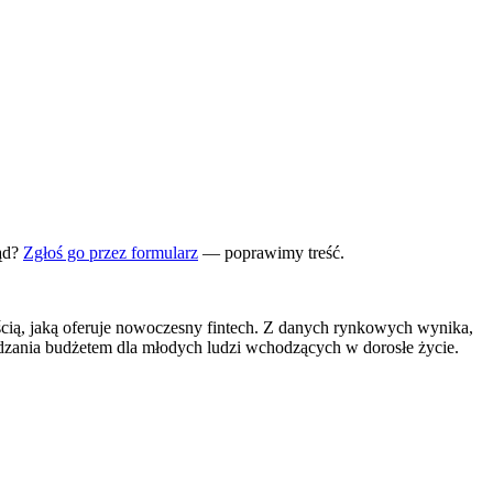
ąd?
Zgłoś go przez formularz
— poprawimy treść.
ścią, jaką oferuje nowoczesny fintech. Z danych rynkowych wynika,
ądzania budżetem dla młodych ludzi wchodzących w dorosłe życie.