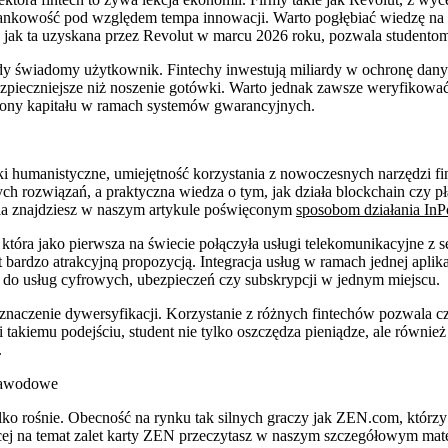
bankowość pod względem tempa innowacji. Warto pogłębiać wiedzę na 
ie jak ta uzyskana przez Revolut w marcu 2026 roku, pozwala studento
żdy świadomy użytkownik. Fintechy inwestują miliardy w ochronę dan
 bezpieczniejsze niż noszenie gotówki. Warto jednak zawsze weryfikować
rony kapitału w ramach systemów gwarancyjnych.
auki humanistyczne, umiejętność korzystania z nowoczesnych narzędzi 
ch rozwiązań, a praktyczna wiedza o tym, jak działa blockchain czy pła
nia znajdziesz w naszym artykule poświęconym
sposobom działania InP
która jako pierwsza na świecie połączyła usługi telekomunikacyjne z 
ardzo atrakcyjną propozycją. Integracja usług w ramach jednej aplikac
m do usług cyfrowych, ubezpieczeń czy subskrypcji w jednym miejscu.
 znaczenie dywersyfikacji. Korzystanie z różnych fintechów pozwala c
ki takiemu podejściu, student nie tylko oszczędza pieniądze, ale równ
.
 zawodowe
tylko rośnie. Obecność na rynku tak silnych graczy jak ZEN.com, któr
cej na temat zalet karty ZEN przeczytasz w naszym szczegółowym mate