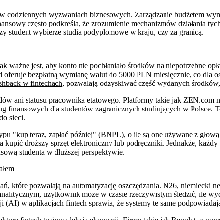
 w codziennych wyzwaniach biznesowych. Zarządzanie budżetem wymaga
finansowy często podkreśla, że zrozumienie mechanizmów działania t
 czy student wybierze studia podyplomowe w kraju, czy za granicą.
k ważne jest, aby konto nie pochłaniało środków na niepotrzebne opłat
 oferuje bezpłatną wymianę walut do 5000 PLN miesięcznie, co dla os
shback w fintechach
, pozwalają odzyskiwać część wydanych środków, 
dów ani statusu pracownika etatowego. Platformy takie jak ZEN.com
 finansowych dla studentów zagranicznych studiujących w Polsce. To i
do sieci.
ypu "kup teraz, zapłać później" (BNPL), o ile są one używane z głową.
ba kupić droższy sprzęt elektroniczny lub podręczniki. Jednakże, każd
nsową studenta w dłuższej perspektywie.
tałem
, które pozwalają na automatyzację oszczędzania. N26, niemiecki neob
itycznym, użytkownik może w czasie rzeczywistym śledzić, ile wydaj
i (AI) w aplikacjach fintech sprawia, że systemy te same podpowiadają,
ektora fintech to żywa lekcja ekonomii. Firmy takie jak Revolut, z 