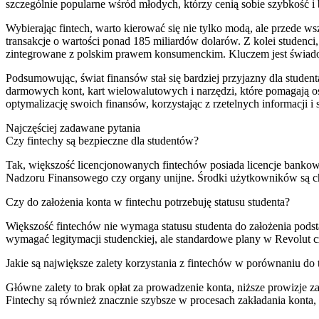
szczególnie popularne wśród młodych, którzy cenią sobie szybkość i 
Wybierając fintech, warto kierować się nie tylko modą, ale przede w
transakcje o wartości ponad 185 miliardów dolarów. Z kolei studenci
zintegrowane z polskim prawem konsumenckim. Kluczem jest świadom
Podsumowując, świat finansów stał się bardziej przyjazny dla stude
darmowych kont, kart wielowalutowych i narzędzi, które pomagają o
optymalizację swoich finansów, korzystając z rzetelnych informacji 
Najczęściej zadawane pytania
Czy fintechy są bezpieczne dla studentów?
Tak, większość licencjonowanych fintechów posiada licencje bankowe
Nadzoru Finansowego czy organy unijne. Środki użytkowników są chr
Czy do założenia konta w fintechu potrzebuję statusu studenta?
Większość fintechów nie wymaga statusu studenta do założenia pods
wymagać legitymacji studenckiej, ale standardowe plany w Revolut 
Jakie są największe zalety korzystania z fintechów w porównaniu d
Główne zalety to brak opłat za prowadzenie konta, niższe prowizje z
Fintechy są również znacznie szybsze w procesach zakładania konta, 