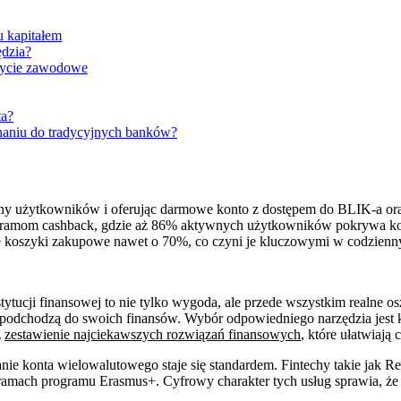
u kapitałem
ędzia?
 życie zawodowe
ta?
wnaniu do tradycyjnych banków?
iony użytkowników i oferując darmowe konto z dostępem do BLIK-a o
ogramom cashback, gdzie aż 86% aktywnych użytkowników pokrywa ko
ne koszyki zakupowe nawet o 70%, co czyni je kluczowymi w codzienn
tytucji finansowej to nie tylko wygoda, ale przede wszystkim realne o
e podchodzą do swoich finansów. Wybór odpowiedniego narzędzia jest k
z
zestawienie najciekawszych rozwiązań finansowych
, które ułatwiają 
anie konta wielowalutowego staje się standardem. Fintechy takie jak Re
amach programu Erasmus+. Cyfrowy charakter tych usług sprawia, że o