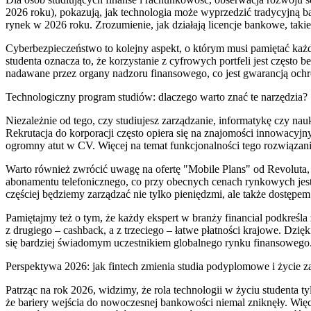
2026 roku), pokazują, jak technologia może wyprzedzić tradycyjną 
rynek w 2026 roku. Zrozumienie, jak działają licencje bankowe, tak
Cyberbezpieczeństwo to kolejny aspekt, o którym musi pamiętać ka
studenta oznacza to, że korzystanie z cyfrowych portfeli jest często
nadawane przez organy nadzoru finansowego, co jest gwarancją och
Technologiczny program studiów: dlaczego warto znać te narzędzia?
Niezależnie od tego, czy studiujesz zarządzanie, informatykę czy n
Rekrutacja do korporacji często opiera się na znajomości innowacyjny
ogromny atut w CV. Więcej na temat funkcjonalności tego rozwiąza
Warto również zwrócić uwagę na ofertę "Mobile Plans" od Revoluta, 
abonamentu telefonicznego, co przy obecnych cenach rynkowych jest b
częściej będziemy zarządzać nie tylko pieniędzmi, ale także dostępe
Pamiętajmy też o tym, że każdy ekspert w branży financial podkreśla
z drugiego – cashback, a z trzeciego – łatwe płatności krajowe. Dzię
się bardziej świadomym uczestnikiem globalnego rynku finansowego
Perspektywa 2026: jak fintech zmienia studia podyplomowe i życie
Patrząc na rok 2026, widzimy, że rola technologii w życiu studenta 
że bariery wejścia do nowoczesnej bankowości niemal zniknęły. Wię