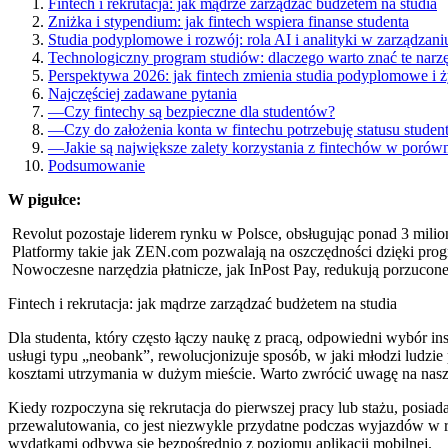
Fintech i rekrutacja: jak mądrze zarządzać budżetem na studia
Zniżka i stypendium: jak fintech wspiera finanse studenta
Studia podyplomowe i rozwój: rola AI i analityki w zarządzani
Technologiczny program studiów: dlaczego warto znać te narz
Perspektywa 2026: jak fintech zmienia studia podyplomowe i
Najczęściej zadawane pytania
—
Czy fintechy są bezpieczne dla studentów?
—
Czy do założenia konta w fintechu potrzebuję statusu studen
—
Jakie są największe zalety korzystania z fintechów w poró
Podsumowanie
W pigułce:
Revolut pozostaje liderem rynku w Polsce, obsługując ponad 3 mil
Platformy takie jak ZEN.com pozwalają na oszczędności dzięki pr
Nowoczesne narzędzia płatnicze, jak InPost Pay, redukują porzuco
Fintech i rekrutacja: jak mądrze zarządzać budżetem na studia
Dla studenta, który często łączy naukę z pracą, odpowiedni wybór ins
usługi typu „neobank”, rewolucjonizuje sposób, w jaki młodzi ludzi
kosztami utrzymania w dużym mieście. Warto zwrócić uwagę na nas
Kiedy rozpoczyna się rekrutacja do pierwszej pracy lub stażu, posiad
przewalutowania, co jest niezwykle przydatne podczas wyjazdów w r
wydatkami odbywa się bezpośrednio z poziomu aplikacji mobilnej.