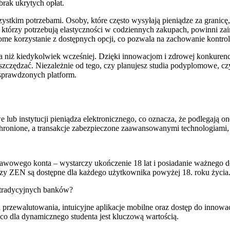
brak ukrytych opłat.
szystkim potrzebami. Osoby, które często wysyłają pieniądze za granicę
, którzy potrzebują elastyczności w codziennych zakupach, powinni za
e korzystanie z dostępnych opcji, co pozwala na zachowanie kontrol
nta niż kiedykolwiek wcześniej. Dzięki innowacjom i zdrowej konkure
szczędzać. Niezależnie od tego, czy planujesz studia podyplomowe, c
i sprawdzonych platform.
 lub instytucji pieniądza elektronicznego, co oznacza, że podlegają 
onione, a transakcje zabezpieczone zaawansowanymi technologiami, t
tawowego konta – wystarczy ukończenie 18 lat i posiadanie ważnego d
czy ZEN są dostępne dla każdego użytkownika powyżej 18. roku życia
o tradycyjnych banków?
a przewalutowania, intuicyjne aplikacje mobilne oraz dostęp do innowa
co dla dynamicznego studenta jest kluczową wartością.