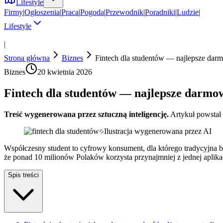
Lifestyle
Firmy
|
Ogłoszenia
|
Praca
|
Pogoda
|
Przewodnik
|
Poradniki
|
Ludzie
|
Lifestyle
|
Strona główna
Biznes
Fintech dla studentów — najlepsze dar
Biznes
20 kwietnia 2026
Fintech dla studentów — najlepsze darmo
Treść wygenerowana przez sztuczną inteligencję.
Artykuł powstał
Ilustracja wygenerowana przez AI
Współczesny student to cyfrowy konsument, dla którego tradycyjna b
że ponad 10 milionów Polaków korzysta przynajmniej z jednej aplika
Spis treści