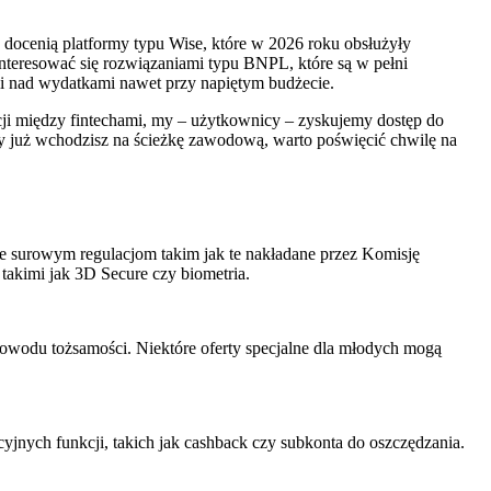
, docenią platformy typu Wise, które w 2026 roku obsłużyły
interesować się rozwiązaniami typu BNPL, które są w pełni
i nad wydatkami nawet przy napiętym budżecie.
ncji między fintechami, my – użytkownicy – zyskujemy dostęp do
zy już wchodzisz na ścieżkę zawodową, warto poświęcić chwilę na
one surowym regulacjom takim jak te nakładane przez Komisję
akimi jak 3D Secure czy biometria.
owodu tożsamości. Niektóre oferty specjalne dla młodych mogą
.
cyjnych funkcji, takich jak cashback czy subkonta do oszczędzania.