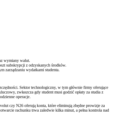
raz wymiany walut.
szt subskrypcji z odzyskanych środków.
ym zarządzaniu wydatkami studenta.
szczędności. Sektor technologiczny, w tym głównie firmy oferujące
luczowy, zwłaszcza gdy student musi godzić opłaty za studia z
codzienne operacje.
volut czy N26 oferują konta, które eliminują zbędne prowizje za
twarcie rachunku trwa zaledwie kilka minut, a pełna kontrola nad