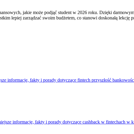
 finansowych, jakie może podjąć student w 2026 roku. Dzięki darmo
szystkim lepiej zarządzać swoim budżetem, co stanowi doskonałą lekc
ze informacje, fakty i porady dotyczące fintech przyszłość bankowoś
sze informacje, fakty i porady dotyczące cashback w fintechach w k