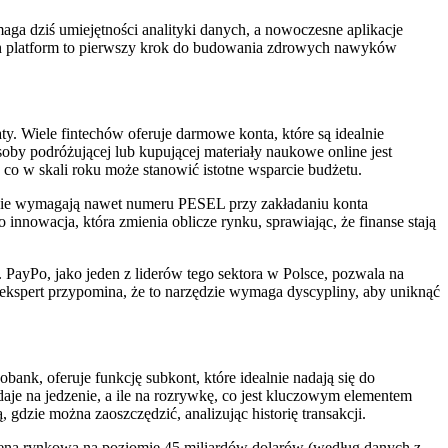
 dziś umiejętności analityki danych, a nowoczesne aplikacje
ych platform to pierwszy krok do budowania zdrowych nawyków
y. Wiele fintechów oferuje darmowe konta, które są idealnie
oby podróżującej lub kupującej materiały naukowe online jest
co w skali roku może stanowić istotne wsparcie budżetu.
 nie wymagają nawet numeru PESEL przy zakładaniu konta
nnowacja, która zmienia oblicze rynku, sprawiając, że finanse stają
 PayPo, jako jeden z liderów tego sektora w Polsce, pozwala na
y ekspert przypomina, że to narzędzie wymaga dyscypliny, aby uniknąć
ank, oferuje funkcję subkont, które idealnie nadają się do
e na jedzenie, a ile na rozrywkę, co jest kluczowym elementem
 gdzie można zaoszczędzić, analizując historię transakcji.
wyceną rynkową na poziomie 45 miliardów dolarów (według danych z