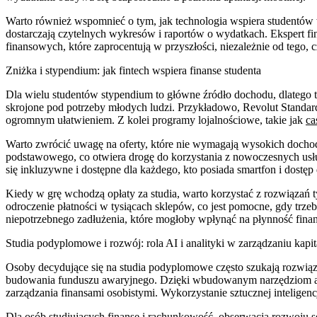
Warto również wspomnieć o tym, jak technologia wspiera studentów
dostarczają czytelnych wykresów i raportów o wydatkach. Ekspert 
finansowych, które zaprocentują w przyszłości, niezależnie od tego,
Zniżka i stypendium: jak fintech wspiera finanse studenta
Dla wielu studentów stypendium to główne źródło dochodu, dlatego ta
skrojone pod potrzeby młodych ludzi. Przykładowo, Revolut Standard
ogromnym ułatwieniem. Z kolei programy lojalnościowe, takie jak
ca
Warto zwrócić uwagę na oferty, które nie wymagają wysokich docho
podstawowego, co otwiera drogę do korzystania z nowoczesnych usług
się inkluzywne i dostępne dla każdego, kto posiada smartfon i dostęp 
Kiedy w grę wchodzą opłaty za studia, warto korzystać z rozwiązań t
odroczenie płatności w tysiącach sklepów, co jest pomocne, gdy trze
niepotrzebnego zadłużenia, które mogłoby wpłynąć na płynność fina
Studia podyplomowe i rozwój: rola AI i analityki w zarządzaniu kapi
Osoby decydujące się na studia podyplomowe często szukają rozwiązań
budowania funduszu awaryjnego. Dzięki wbudowanym narzędziom anal
zarządzania finansami osobistymi. Wykorzystanie sztucznej inteligencj
Dla osób studiujących finanse i rachunkowość, obserwacja rozwoju s