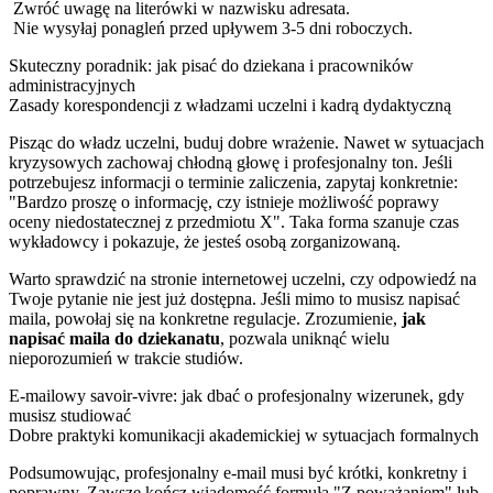
Zwróć uwagę na literówki w nazwisku adresata.
Nie wysyłaj ponagleń przed upływem 3-5 dni roboczych.
Skuteczny poradnik: jak pisać do dziekana i pracowników
administracyjnych
Zasady korespondencji z władzami uczelni i kadrą dydaktyczną
Pisząc do władz uczelni, buduj dobre wrażenie. Nawet w sytuacjach
kryzysowych zachowaj chłodną głowę i profesjonalny ton. Jeśli
potrzebujesz informacji o terminie zaliczenia, zapytaj konkretnie:
"Bardzo proszę o informację, czy istnieje możliwość poprawy
oceny niedostatecznej z przedmiotu X". Taka forma szanuje czas
wykładowcy i pokazuje, że jesteś osobą zorganizowaną.
Warto sprawdzić na stronie internetowej uczelni, czy odpowiedź na
Twoje pytanie nie jest już dostępna. Jeśli mimo to musisz napisać
maila, powołaj się na konkretne regulacje. Zrozumienie,
jak
napisać maila do dziekanatu
, pozwala uniknąć wielu
nieporozumień w trakcie studiów.
E-mailowy savoir-vivre: jak dbać o profesjonalny wizerunek, gdy
musisz studiować
Dobre praktyki komunikacji akademickiej w sytuacjach formalnych
Podsumowując, profesjonalny e-mail musi być krótki, konkretny i
poprawny. Zawsze kończ wiadomość formułą "Z poważaniem" lub