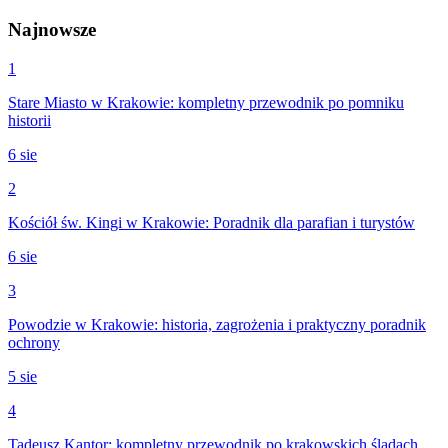
Najnowsze
1
Stare Miasto w Krakowie: kompletny przewodnik po pomniku
historii
6 sie
2
Kościół św. Kingi w Krakowie: Poradnik dla parafian i turystów
6 sie
3
Powodzie w Krakowie: historia, zagrożenia i praktyczny poradnik
ochrony
5 sie
4
Tadeusz Kantor: kompletny przewodnik po krakowskich śladach