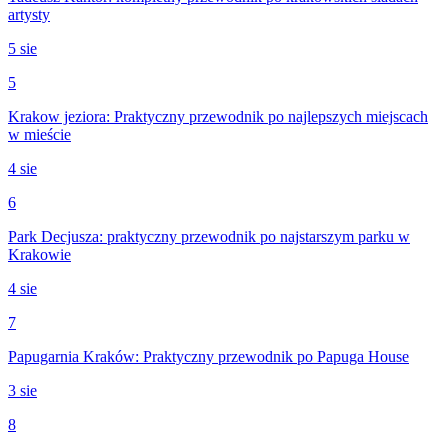
artysty
5 sie
5
Krakow jeziora: Praktyczny przewodnik po najlepszych miejscach
w mieście
4 sie
6
Park Decjusza: praktyczny przewodnik po najstarszym parku w
Krakowie
4 sie
7
Papugarnia Kraków: Praktyczny przewodnik po Papuga House
3 sie
8