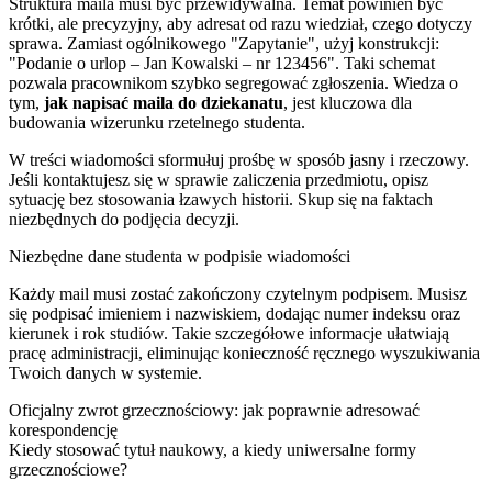
Struktura maila musi być przewidywalna. Temat powinien być
krótki, ale precyzyjny, aby adresat od razu wiedział, czego dotyczy
sprawa. Zamiast ogólnikowego "Zapytanie", użyj konstrukcji:
"Podanie o urlop – Jan Kowalski – nr 123456". Taki schemat
pozwala pracownikom szybko segregować zgłoszenia. Wiedza o
tym,
jak napisać maila do dziekanatu
, jest kluczowa dla
budowania wizerunku rzetelnego studenta.
W treści wiadomości sformułuj prośbę w sposób jasny i rzeczowy.
Jeśli kontaktujesz się w sprawie zaliczenia przedmiotu, opisz
sytuację bez stosowania łzawych historii. Skup się na faktach
niezbędnych do podjęcia decyzji.
Niezbędne dane studenta w podpisie wiadomości
Każdy mail musi zostać zakończony czytelnym podpisem. Musisz
się podpisać imieniem i nazwiskiem, dodając numer indeksu oraz
kierunek i rok studiów. Takie szczegółowe informacje ułatwiają
pracę administracji, eliminując konieczność ręcznego wyszukiwania
Twoich danych w systemie.
Oficjalny zwrot grzecznościowy: jak poprawnie adresować
korespondencję
Kiedy stosować tytuł naukowy, a kiedy uniwersalne formy
grzecznościowe?