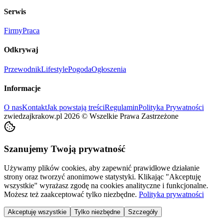
Serwis
Firmy
Praca
Odkrywaj
Przewodnik
Lifestyle
Pogoda
Ogłoszenia
Informacje
O nas
Kontakt
Jak powstają treści
Regulamin
Polityka Prywatności
zwiedzajkrakow.pl
2026
©
Wszelkie Prawa Zastrzeżone
Szanujemy Twoją prywatność
Używamy plików cookies, aby zapewnić prawidłowe działanie
strony oraz tworzyć anonimowe statystyki. Klikając "Akceptuję
wszystkie" wyrażasz zgodę na cookies analityczne i funkcjonalne.
Możesz też zaakceptować tylko niezbędne.
Polityka prywatności
Akceptuję wszystkie
Tylko niezbędne
Szczegóły