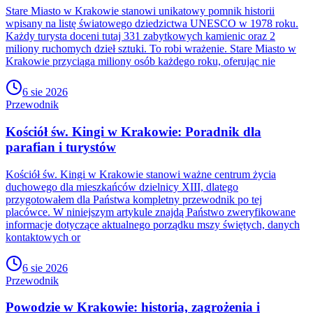
Stare Miasto w Krakowie stanowi unikatowy pomnik historii
wpisany na listę światowego dziedzictwa UNESCO w 1978 roku.
Każdy turysta doceni tutaj 331 zabytkowych kamienic oraz 2
miliony ruchomych dzieł sztuki. To robi wrażenie. Stare Miasto w
Krakowie przyciąga miliony osób każdego roku, oferując nie
6 sie 2026
Przewodnik
Kościół św. Kingi w Krakowie: Poradnik dla
parafian i turystów
Kościół św. Kingi w Krakowie stanowi ważne centrum życia
duchowego dla mieszkańców dzielnicy XIII, dlatego
przygotowałem dla Państwa kompletny przewodnik po tej
placówce. W niniejszym artykule znajdą Państwo zweryfikowane
informacje dotyczące aktualnego porządku mszy świętych, danych
kontaktowych or
6 sie 2026
Przewodnik
Powodzie w Krakowie: historia, zagrożenia i