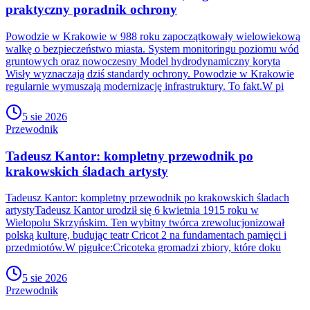
praktyczny poradnik ochrony
Powodzie w Krakowie w 988 roku zapoczątkowały wielowiekową
walkę o bezpieczeństwo miasta. System monitoringu poziomu wód
gruntowych oraz nowoczesny Model hydrodynamiczny koryta
Wisły wyznaczają dziś standardy ochrony. Powodzie w Krakowie
regularnie wymuszają modernizację infrastruktury. To fakt.W pi
5 sie 2026
Przewodnik
Tadeusz Kantor: kompletny przewodnik po
krakowskich śladach artysty
Tadeusz Kantor: kompletny przewodnik po krakowskich śladach
artystyTadeusz Kantor urodził się 6 kwietnia 1915 roku w
Wielopolu Skrzyńskim. Ten wybitny twórca zrewolucjonizował
polską kulturę, budując teatr Cricot 2 na fundamentach pamięci i
przedmiotów.W pigułce:Cricoteka gromadzi zbiory, które doku
5 sie 2026
Przewodnik