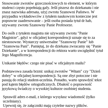
Stosowanie zwrotów grzecznościowych to element, w którym
studenci często popełniają gafy. Jeśli piszesz do dziekanatu i nie
znasz nazwiska adresata, użyj zwrotu Szanowni Państwo. W
przypadku wykładowców z tytułem naukowym konieczne jest
poprawne zaadresowanie – jeśli osoba posiada tytuł dr hab,
używamy zwrotu Szanowny Panie Profesorze.
Do osób z tytułem magistra nie używamy zwrotu "Panie
Magistrze", gdyż w oficjalnej korespondencji uznaje się to za
niestosowne. Wystarczy uniwersalne "Szanowny Panie" lub
"Szanowna Pani". Pamiętaj, że do dziekana zwracamy się "Panie
Dziekanie", a w korespondencji do rektora warto uwzględnić tytuł
Jego Magnificencja.
Unikanie błędów: czego nie pisać w oficjalnym mailu?
Podstawowa zasada brzmi: unikaj zwrotów "Witam" czy "Dzień
dobry" w oficjalnej korespondencji. Są one zbyt potoczne i nie
pasują do relacji student-uczelnia. Ponadto, warto sprawdzić tekst
pod kątem błędów ortograficznych. Dbałość o poprawność
językową świadczy o wysokiej kulturze osobistej studenta.
Sprawdź adres e-mail, z którego wysyłasz wiadomość (tylko
uczelniany).
Upewnij się, że załączniki mają czytelne nazwy plików.