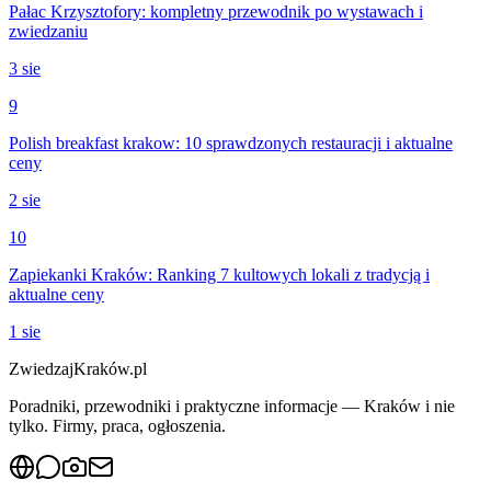
Pałac Krzysztofory: kompletny przewodnik po wystawach i
zwiedzaniu
3 sie
9
Polish breakfast krakow: 10 sprawdzonych restauracji i aktualne
ceny
2 sie
10
Zapiekanki Kraków: Ranking 7 kultowych lokali z tradycją i
aktualne ceny
1 sie
ZwiedzajKraków.pl
Poradniki, przewodniki i praktyczne informacje — Kraków i nie
tylko. Firmy, praca, ogłoszenia.