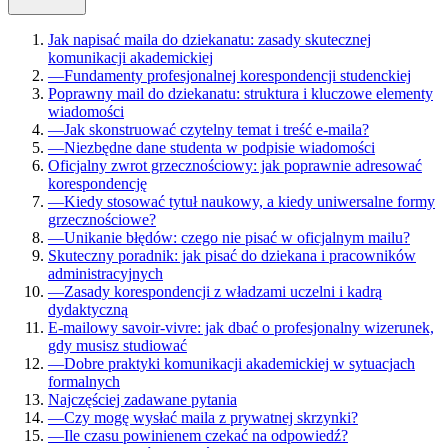
Jak napisać maila do dziekanatu: zasady skutecznej
komunikacji akademickiej
—
Fundamenty profesjonalnej korespondencji studenckiej
Poprawny mail do dziekanatu: struktura i kluczowe elementy
wiadomości
—
Jak skonstruować czytelny temat i treść e-maila?
—
Niezbędne dane studenta w podpisie wiadomości
Oficjalny zwrot grzecznościowy: jak poprawnie adresować
korespondencję
—
Kiedy stosować tytuł naukowy, a kiedy uniwersalne formy
grzecznościowe?
—
Unikanie błędów: czego nie pisać w oficjalnym mailu?
Skuteczny poradnik: jak pisać do dziekana i pracowników
administracyjnych
—
Zasady korespondencji z władzami uczelni i kadrą
dydaktyczną
E-mailowy savoir-vivre: jak dbać o profesjonalny wizerunek,
gdy musisz studiować
—
Dobre praktyki komunikacji akademickiej w sytuacjach
formalnych
Najczęściej zadawane pytania
—
Czy mogę wysłać maila z prywatnej skrzynki?
—
Ile czasu powinienem czekać na odpowiedź?