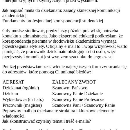
interpunkcyjnych i stylistycznych przed wysłaniem.
Jak napisać maila do dziekanatu: zasady skutecznej komunikacji
akademickiej
Fundamenty profesjonalnej korespondencji studenckiej
Gdy musisz studiować, prędzej czy później pojawi się potrzeba
kontaktu z administracją. Jako ekspert od edukacji podkreślam, że
korespondencja pisemna w środowisku akademickim wymaga
przestrzegania etykiety. Oficjalny e-mail to Twoja wizytówka; warto
pamiętać, że pracownik dziekanatu obsługuje setki osób, więc
przejrzysty komunikat jest wyrazem szacunku do jego czasu.
Poniżej przedstawiam zestawienie najczęstszych form zwracania się
do adresatów, które pomogą Ci uniknąć błędów:
ADRESAT
ZALECANY ZWROT
Dziekanat (ogólnie)
Szanowni Państwo
Dziekan
Szanowny Panie Dziekanie
Wykładowca (dr hab.)
Szanowny Panie Profesorze
Pracownik (magister)
Szanowna Pani / Szanowny Panie
Poprawny mail do dziekanatu: struktura i kluczowe elementy
wiadomości
Jak skonstruować czytelny temat i treść e-maila?