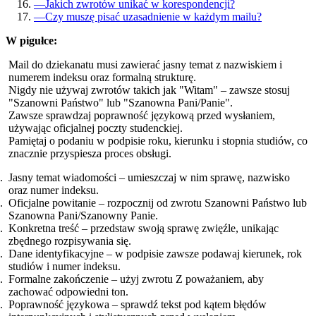
—
Jakich zwrotów unikać w korespondencji?
—
Czy muszę pisać uzasadnienie w każdym mailu?
W pigułce:
Mail do dziekanatu musi zawierać jasny temat z nazwiskiem i
numerem indeksu oraz formalną strukturę.
Nigdy nie używaj zwrotów takich jak "Witam" – zawsze stosuj
"Szanowni Państwo" lub "Szanowna Pani/Panie".
Zawsze sprawdzaj poprawność językową przed wysłaniem,
używając oficjalnej poczty studenckiej.
Pamiętaj o podaniu w podpisie roku, kierunku i stopnia studiów, co
znacznie przyspiesza proces obsługi.
Jasny temat wiadomości – umieszczaj w nim sprawę, nazwisko
oraz numer indeksu.
Oficjalne powitanie – rozpocznij od zwrotu Szanowni Państwo lub
Szanowna Pani/Szanowny Panie.
Konkretna treść – przedstaw swoją sprawę zwięźle, unikając
zbędnego rozpisywania się.
Dane identyfikacyjne – w podpisie zawsze podawaj kierunek, rok
studiów i numer indeksu.
Formalne zakończenie – użyj zwrotu Z poważaniem, aby
zachować odpowiedni ton.
Poprawność językowa – sprawdź tekst pod kątem błędów