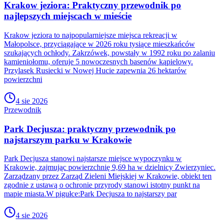
Krakow jeziora: Praktyczny przewodnik po
najlepszych miejscach w mieście
Krakow jeziora to najpopularniejsze miejsca rekreacji w
Małopolsce, przyciągające w 2026 roku tysiące mieszkańców
szukających ochłody. Zakrzówek, powstały w 1992 roku po zalaniu
kamieniołomu, oferuje 5 nowoczesnych basenów kąpielowy.
Przylasek Rusiecki w Nowej Hucie zapewnia 26 hektarów
powierzchni
4 sie 2026
Przewodnik
Park Decjusza: praktyczny przewodnik po
najstarszym parku w Krakowie
Park Decjusza stanowi najstarsze miejsce wypoczynku w
Krakowie, zajmując powierzchnię 9,69 ha w dzielnicy Zwierzyniec.
Zarządzany przez Zarząd Zieleni Miejskiej w Krakowie, obiekt ten
zgodnie z ustawą o ochronie przyrody stanowi istotny punkt na
mapie miasta.W pigułce:Park Decjusza to najstarszy par
4 sie 2026