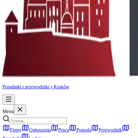
Poradniki i przewodniki •
Kraków
Menu
Firmy
Ogłoszenia
Praca
Pogoda
Przewodnik