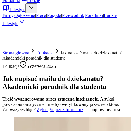
Poradniki
Ludzie
Lifestyle
Firmy
|
Ogłoszenia
|
Praca
|
Pogoda
|
Przewodnik
|
Poradniki
|
Ludzie
|
Lifestyle
|
Strona główna
Edukacja
Jak napisać maila do dziekanatu?
Akademicki poradnik dla studenta
Edukacja
6 czerwca 2026
Jak napisać maila do dziekanatu?
Akademicki poradnik dla studenta
Treść wygenerowana przez sztuczną inteligencję.
Artykuł
powstał automatycznie i nie był weryfikowany przez redaktora.
Zauważyłeś błąd?
Zgłoś go przez formularz
— poprawimy treść.