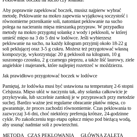
Aby poprawnie zapeklować boczek, musisz najpierw wybrać
metodę. Peklowanie na mokro zapewnia wyjątkową soczystość i
równomierne przenikanie soli, natomiast peklowanie na sucho
polega na nacieraniu mięsa mieszanką przypraw. W przypadku
metody na mokro przygotuj solankę z wody i peklosoli, w której
umieść mięso na 3 do 5 dni w lodówce. Jeśli wybierzesz
peklowanie na sucho, na każdy kilogram przyjmij około 18-22 g
soli peklującej oraz 3-5 g cukru. Możesz też przygotować własną
kompozycję, wykorzystując 20 g peklosoli na kilogram, 10 g
suszonego czosnku, 2 g czarnego pieprzu, a także liść laurowy, ziele
angielskie i majeranek, które najlepiej rozetrzeć w moździerzu.
Jak prawidłowo przygotować boczek w lodówce
Pamiętaj, że lodówka musi być ustawiona na temperaturę 2-6 stopni
Celsjusza. Mięso ułóż w naczyniu tak, aby solanka całkowicie je
przykrywała, lub szczelnie zamknij je w przyprawach przy metodzie
suchej. Bardzo ważne jest regularne obracanie płatów mięsa, co
gwarantuje, że proces zachodzi równomiernie. Czas peklowania to
zazwyczaj 3-6 dni, choć niektórzy preferują krótsze, 24-godzinne
cykle. Po zakończeniu tego etapu opłucz mięso pod bieżącą wodą,
aby usunąć nadmiar soli z powierzchni.
METODA
CZAS PEKLOWANIA
GŁÓWNA ZALETA