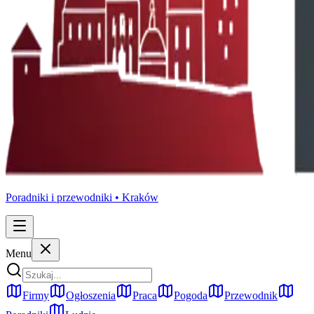
Poradniki i przewodniki •
Kraków
Menu
Firmy
Ogłoszenia
Praca
Pogoda
Przewodnik