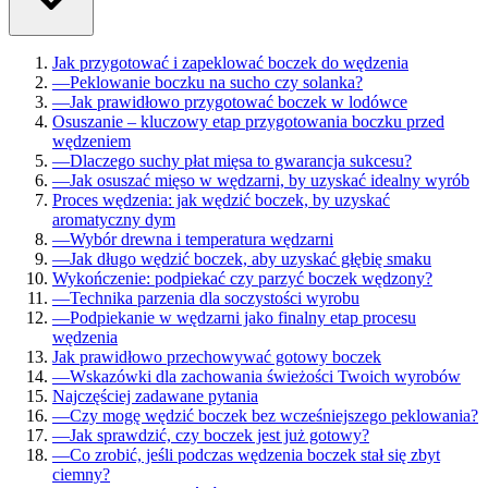
Jak przygotować i zapeklować boczek do wędzenia
—
Peklowanie boczku na sucho czy solanka?
—
Jak prawidłowo przygotować boczek w lodówce
Osuszanie – kluczowy etap przygotowania boczku przed
wędzeniem
—
Dlaczego suchy płat mięsa to gwarancja sukcesu?
—
Jak osuszać mięso w wędzarni, by uzyskać idealny wyrób
Proces wędzenia: jak wędzić boczek, by uzyskać
aromatyczny dym
—
Wybór drewna i temperatura wędzarni
—
Jak długo wędzić boczek, aby uzyskać głębię smaku
Wykończenie: podpiekać czy parzyć boczek wędzony?
—
Technika parzenia dla soczystości wyrobu
—
Podpiekanie w wędzarni jako finalny etap procesu
wędzenia
Jak prawidłowo przechowywać gotowy boczek
—
Wskazówki dla zachowania świeżości Twoich wyrobów
Najczęściej zadawane pytania
—
Czy mogę wędzić boczek bez wcześniejszego peklowania?
—
Jak sprawdzić, czy boczek jest już gotowy?
—
Co zrobić, jeśli podczas wędzenia boczek stał się zbyt
ciemny?