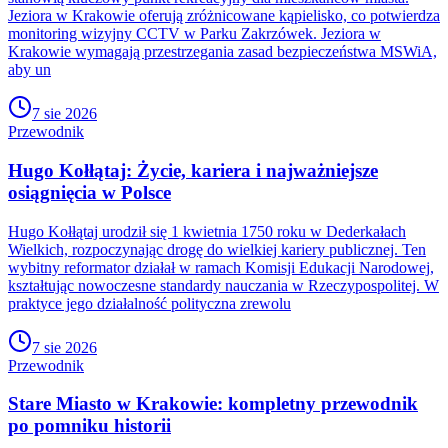
Jeziora w Krakowie oferują zróżnicowane kąpielisko, co potwierdza
monitoring wizyjny CCTV w Parku Zakrzówek. Jeziora w
Krakowie wymagają przestrzegania zasad bezpieczeństwa MSWiA,
aby un
7 sie 2026
Przewodnik
Hugo Kołłątaj: Życie, kariera i najważniejsze
osiągnięcia w Polsce
Hugo Kołłątaj urodził się 1 kwietnia 1750 roku w Dederkałach
Wielkich, rozpoczynając drogę do wielkiej kariery publicznej. Ten
wybitny reformator działał w ramach Komisji Edukacji Narodowej,
kształtując nowoczesne standardy nauczania w Rzeczypospolitej. W
praktyce jego działalność polityczna zrewolu
7 sie 2026
Przewodnik
Stare Miasto w Krakowie: kompletny przewodnik
po pomniku historii