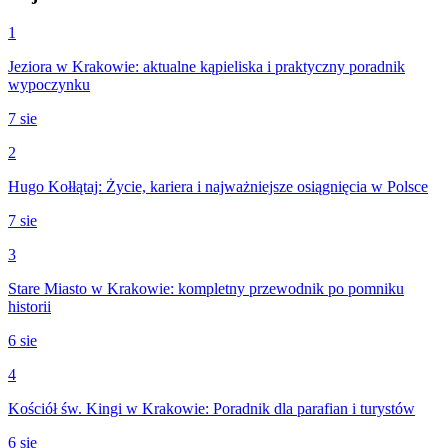
1
Jeziora w Krakowie: aktualne kąpieliska i praktyczny poradnik
wypoczynku
7 sie
2
Hugo Kołłątaj: Życie, kariera i najważniejsze osiągnięcia w Polsce
7 sie
3
Stare Miasto w Krakowie: kompletny przewodnik po pomniku
historii
6 sie
4
Kościół św. Kingi w Krakowie: Poradnik dla parafian i turystów
6 sie