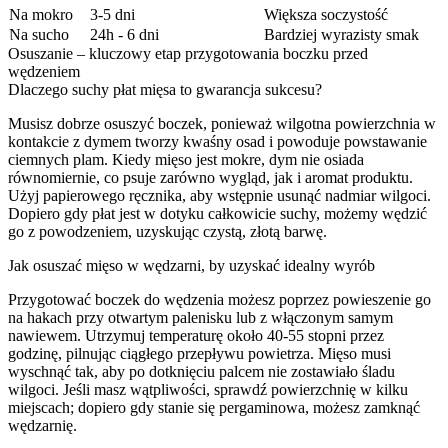
Na mokro
3-5 dni
Większa soczystość
Na sucho
24h - 6 dni
Bardziej wyrazisty smak
Osuszanie – kluczowy etap przygotowania boczku przed
wędzeniem
Dlaczego suchy płat mięsa to gwarancja sukcesu?
Musisz dobrze osuszyć boczek, ponieważ wilgotna powierzchnia w
kontakcie z dymem tworzy kwaśny osad i powoduje powstawanie
ciemnych plam. Kiedy mięso jest mokre, dym nie osiada
równomiernie, co psuje zarówno wygląd, jak i aromat produktu.
Użyj papierowego ręcznika, aby wstępnie usunąć nadmiar wilgoci.
Dopiero gdy płat jest w dotyku całkowicie suchy, możemy wędzić
go z powodzeniem, uzyskując czystą, złotą barwę.
Jak osuszać mięso w wędzarni, by uzyskać idealny wyrób
Przygotować boczek do wędzenia możesz poprzez powieszenie go
na hakach przy otwartym palenisku lub z włączonym samym
nawiewem. Utrzymuj temperaturę około 40-55 stopni przez
godzinę, pilnując ciągłego przepływu powietrza. Mięso musi
wyschnąć tak, aby po dotknięciu palcem nie zostawiało śladu
wilgoci. Jeśli masz wątpliwości, sprawdź powierzchnię w kilku
miejscach; dopiero gdy stanie się pergaminowa, możesz zamknąć
wędzarnię.