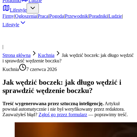
Poradniki
Ludzie
Lifestyle
Firmy
|
Ogłoszenia
|
Praca
|
Pogoda
|
Przewodnik
|
Poradniki
|
Ludzie
|
Lifestyle
|
Strona główna
Kuchnia
Jak wędzić boczek: jak długo wędzić
i sprawdzić wędzenie boczku?
Kuchnia
7 czerwca 2026
Jak wędzić boczek: jak długo wędzić i
sprawdzić wędzenie boczku?
Treść wygenerowana przez sztuczną inteligencję.
Artykuł
powstał automatycznie i nie był weryfikowany przez redaktora.
Zauważyłeś błąd?
Zgłoś go przez formularz
— poprawimy treść.