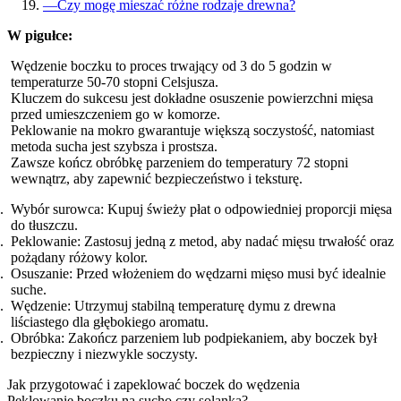
—
Czy mogę mieszać różne rodzaje drewna?
W pigułce:
Wędzenie boczku to proces trwający od 3 do 5 godzin w
temperaturze 50-70 stopni Celsjusza.
Kluczem do sukcesu jest dokładne osuszenie powierzchni mięsa
przed umieszczeniem go w komorze.
Peklowanie na mokro gwarantuje większą soczystość, natomiast
metoda sucha jest szybsza i prostsza.
Zawsze kończ obróbkę parzeniem do temperatury 72 stopni
wewnątrz, aby zapewnić bezpieczeństwo i teksturę.
Wybór surowca: Kupuj świeży płat o odpowiedniej proporcji mięsa
do tłuszczu.
Peklowanie: Zastosuj jedną z metod, aby nadać mięsu trwałość oraz
pożądany różowy kolor.
Osuszanie: Przed włożeniem do wędzarni mięso musi być idealnie
suche.
Wędzenie: Utrzymuj stabilną temperaturę dymu z drewna
liściastego dla głębokiego aromatu.
Obróbka: Zakończ parzeniem lub podpiekaniem, aby boczek był
bezpieczny i niezwykle soczysty.
Jak przygotować i zapeklować boczek do wędzenia
Peklowanie boczku na sucho czy solanka?