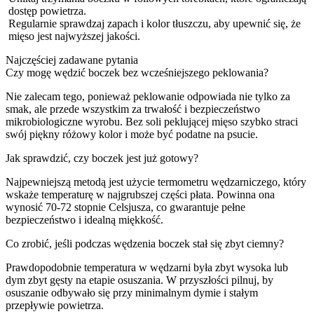
dostęp powietrza.
Regularnie sprawdzaj zapach i kolor tłuszczu, aby upewnić się, że
mięso jest najwyższej jakości.
Najczęściej zadawane pytania
Czy mogę wędzić boczek bez wcześniejszego peklowania?
Nie zalecam tego, ponieważ peklowanie odpowiada nie tylko za
smak, ale przede wszystkim za trwałość i bezpieczeństwo
mikrobiologiczne wyrobu. Bez soli peklującej mięso szybko straci
swój piękny różowy kolor i może być podatne na psucie.
Jak sprawdzić, czy boczek jest już gotowy?
Najpewniejszą metodą jest użycie termometru wędzarniczego, który
wskaże temperaturę w najgrubszej części płata. Powinna ona
wynosić 70-72 stopnie Celsjusza, co gwarantuje pełne
bezpieczeństwo i idealną miękkość.
Co zrobić, jeśli podczas wędzenia boczek stał się zbyt ciemny?
Prawdopodobnie temperatura w wędzarni była zbyt wysoka lub
dym zbyt gęsty na etapie osuszania. W przyszłości pilnuj, by
osuszanie odbywało się przy minimalnym dymie i stałym
przepływie powietrza.