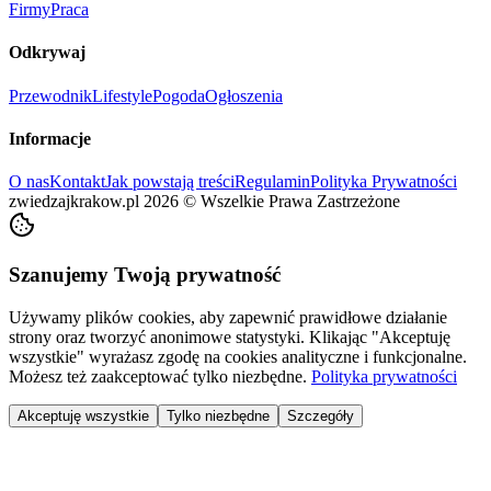
Firmy
Praca
Odkrywaj
Przewodnik
Lifestyle
Pogoda
Ogłoszenia
Informacje
O nas
Kontakt
Jak powstają treści
Regulamin
Polityka Prywatności
zwiedzajkrakow.pl
2026
©
Wszelkie Prawa Zastrzeżone
Szanujemy Twoją prywatność
Używamy plików cookies, aby zapewnić prawidłowe działanie
strony oraz tworzyć anonimowe statystyki. Klikając "Akceptuję
wszystkie" wyrażasz zgodę na cookies analityczne i funkcjonalne.
Możesz też zaakceptować tylko niezbędne.
Polityka prywatności
Akceptuję wszystkie
Tylko niezbędne
Szczegóły