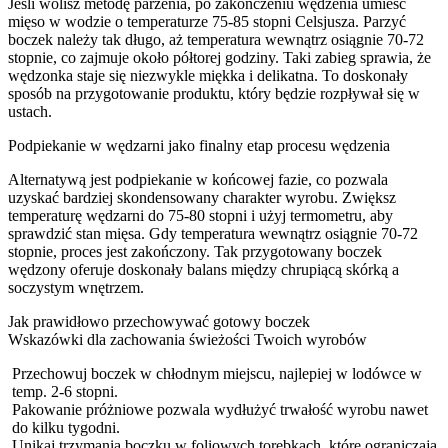
Jeśli wolisz metodę parzenia, po zakończeniu wędzenia umieść
mięso w wodzie o temperaturze 75-85 stopni Celsjusza. Parzyć
boczek należy tak długo, aż temperatura wewnątrz osiągnie 70-72
stopnie, co zajmuje około półtorej godziny. Taki zabieg sprawia, że
wędzonka staje się niezwykle miękka i delikatna. To doskonały
sposób na przygotowanie produktu, który będzie rozpływał się w
ustach.
Podpiekanie w wędzarni jako finalny etap procesu wędzenia
Alternatywą jest podpiekanie w końcowej fazie, co pozwala
uzyskać bardziej skondensowany charakter wyrobu. Zwiększ
temperaturę wędzarni do 75-80 stopni i użyj termometru, aby
sprawdzić stan mięsa. Gdy temperatura wewnątrz osiągnie 70-72
stopnie, proces jest zakończony. Tak przygotowany boczek
wędzony oferuje doskonały balans między chrupiącą skórką a
soczystym wnętrzem.
Jak prawidłowo przechowywać gotowy boczek
Wskazówki dla zachowania świeżości Twoich wyrobów
Przechowuj boczek w chłodnym miejscu, najlepiej w lodówce w
temp. 2-6 stopni.
Pakowanie próżniowe pozwala wydłużyć trwałość wyrobu nawet
do kilku tygodni.
Unikaj trzymania boczku w foliowych torebkach, które ograniczają