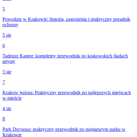
5
Powodzie w Krakowie: historia, zagrożenia i praktyczny poradnik
ochrony
5 sie
6
Tadeusz Kantor: kompletny przewodnik po krakowskich śladach
artysty
5 sie
7
Krakow jeziora: Praktyczny przewodnik po najlepszych miejscach
w mieście
4 sie
8
Park Decjusza: praktyczny przewodnik po najstarszym parku w
Krakowie