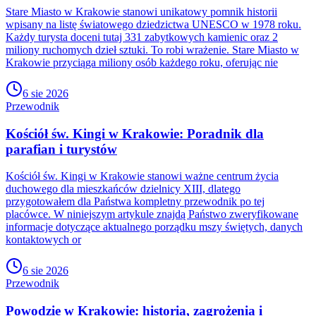
Stare Miasto w Krakowie stanowi unikatowy pomnik historii
wpisany na listę światowego dziedzictwa UNESCO w 1978 roku.
Każdy turysta doceni tutaj 331 zabytkowych kamienic oraz 2
miliony ruchomych dzieł sztuki. To robi wrażenie. Stare Miasto w
Krakowie przyciąga miliony osób każdego roku, oferując nie
6 sie 2026
Przewodnik
Kościół św. Kingi w Krakowie: Poradnik dla
parafian i turystów
Kościół św. Kingi w Krakowie stanowi ważne centrum życia
duchowego dla mieszkańców dzielnicy XIII, dlatego
przygotowałem dla Państwa kompletny przewodnik po tej
placówce. W niniejszym artykule znajdą Państwo zweryfikowane
informacje dotyczące aktualnego porządku mszy świętych, danych
kontaktowych or
6 sie 2026
Przewodnik
Powodzie w Krakowie: historia, zagrożenia i