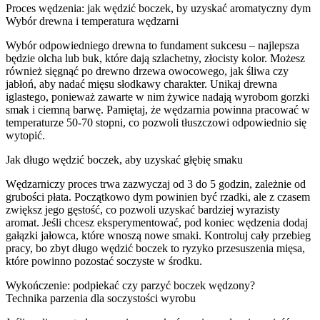
Proces wędzenia: jak wędzić boczek, by uzyskać aromatyczny dym
Wybór drewna i temperatura wędzarni
Wybór odpowiedniego drewna to fundament sukcesu – najlepsza
będzie olcha lub buk, które dają szlachetny, złocisty kolor. Możesz
również sięgnąć po drewno drzewa owocowego, jak śliwa czy
jabłoń, aby nadać mięsu słodkawy charakter. Unikaj drewna
iglastego, ponieważ zawarte w nim żywice nadają wyrobom gorzki
smak i ciemną barwę. Pamiętaj, że wędzarnia powinna pracować w
temperaturze 50-70 stopni, co pozwoli tłuszczowi odpowiednio się
wytopić.
Jak długo wędzić boczek, aby uzyskać głębię smaku
Wędzarniczy proces trwa zazwyczaj od 3 do 5 godzin, zależnie od
grubości płata. Początkowo dym powinien być rzadki, ale z czasem
zwiększ jego gęstość, co pozwoli uzyskać bardziej wyrazisty
aromat. Jeśli chcesz eksperymentować, pod koniec wędzenia dodaj
gałązki jałowca, które wnoszą nowe smaki. Kontroluj cały przebieg
pracy, bo zbyt długo wędzić boczek to ryzyko przesuszenia mięsa,
które powinno pozostać soczyste w środku.
Wykończenie: podpiekać czy parzyć boczek wędzony?
Technika parzenia dla soczystości wyrobu