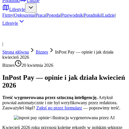
Poradniki
Ludzie
Lifestyle
Firmy
|
Ogłoszenia
|
Praca
|
Pogoda
|
Przewodnik
|
Poradniki
|
Ludzie
|
Lifestyle
|
Strona główna
Biznes
InPost Pay — opinie i jak działa
kwiecień 2026
Biznes
20 kwietnia 2026
InPost Pay — opinie i jak działa kwiecień
2026
Treść wygenerowana przez sztuczną inteligencję.
Artykuł
powstał automatycznie i nie był weryfikowany przez redaktora.
Zauważyłeś błąd?
Zgłoś go przez formularz
— poprawimy treść.
Ilustracja wygenerowana przez AI
Kwiecień 2026 roku przynosi kolejne rekordy w polskim sektorze