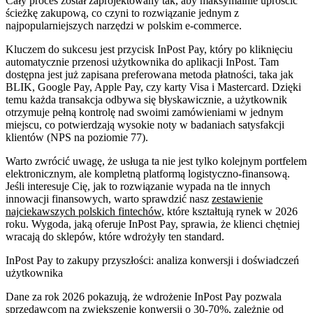
Cały proces został zaprojektowany tak, aby maksymalnie uprościć
ścieżkę zakupową, co czyni to rozwiązanie jednym z
najpopularniejszych narzędzi w polskim e-commerce.
Kluczem do sukcesu jest przycisk InPost Pay, który po kliknięciu
automatycznie przenosi użytkownika do aplikacji InPost. Tam
dostępna jest już zapisana preferowana metoda płatności, taka jak
BLIK, Google Pay, Apple Pay, czy karty Visa i Mastercard. Dzięki
temu każda transakcja odbywa się błyskawicznie, a użytkownik
otrzymuje pełną kontrolę nad swoimi zamówieniami w jednym
miejscu, co potwierdzają wysokie noty w badaniach satysfakcji
klientów (NPS na poziomie 77).
Warto zwrócić uwagę, że usługa ta nie jest tylko kolejnym portfelem
elektronicznym, ale kompletną platformą logistyczno-finansową.
Jeśli interesuje Cię, jak to rozwiązanie wypada na tle innych
innowacji finansowych, warto sprawdzić nasz
zestawienie
najciekawszych polskich fintechów
, które kształtują rynek w 2026
roku. Wygoda, jaką oferuje InPost Pay, sprawia, że klienci chętniej
wracają do sklepów, które wdrożyły ten standard.
InPost Pay to zakupy przyszłości: analiza konwersji i doświadczeń
użytkownika
Dane za rok 2026 pokazują, że wdrożenie InPost Pay pozwala
sprzedawcom na zwiększenie konwersji o 30-70%, zależnie od