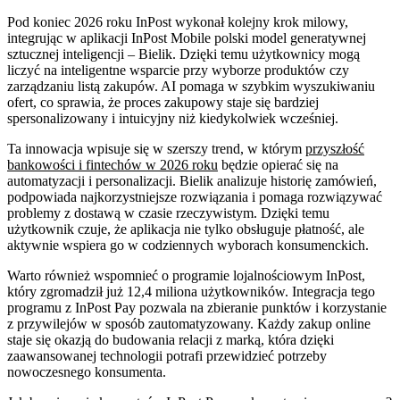
Pod koniec 2026 roku InPost wykonał kolejny krok milowy,
integrując w aplikacji InPost Mobile polski model generatywnej
sztucznej inteligencji – Bielik. Dzięki temu użytkownicy mogą
liczyć na inteligentne wsparcie przy wyborze produktów czy
zarządzaniu listą zakupów. AI pomaga w szybkim wyszukiwaniu
ofert, co sprawia, że proces zakupowy staje się bardziej
spersonalizowany i intuicyjny niż kiedykolwiek wcześniej.
Ta innowacja wpisuje się w szerszy trend, w którym
przyszłość
bankowości i fintechów w 2026 roku
będzie opierać się na
automatyzacji i personalizacji. Bielik analizuje historię zamówień,
podpowiada najkorzystniejsze rozwiązania i pomaga rozwiązywać
problemy z dostawą w czasie rzeczywistym. Dzięki temu
użytkownik czuje, że aplikacja nie tylko obsługuje płatność, ale
aktywnie wspiera go w codziennych wyborach konsumenckich.
Warto również wspomnieć o programie lojalnościowym InPost,
który zgromadził już 12,4 miliona użytkowników. Integracja tego
programu z InPost Pay pozwala na zbieranie punktów i korzystanie
z przywilejów w sposób zautomatyzowany. Każdy zakup online
staje się okazją do budowania relacji z marką, która dzięki
zaawansowanej technologii potrafi przewidzieć potrzeby
nowoczesnego konsumenta.