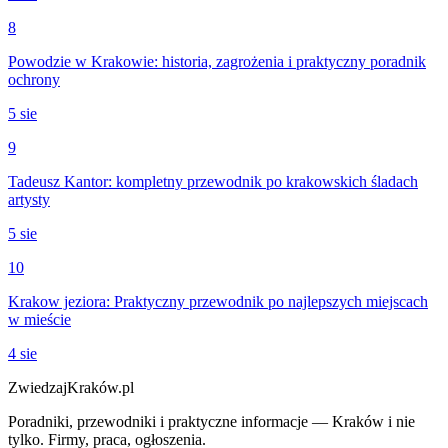
8
Powodzie w Krakowie: historia, zagrożenia i praktyczny poradnik
ochrony
5 sie
9
Tadeusz Kantor: kompletny przewodnik po krakowskich śladach
artysty
5 sie
10
Krakow jeziora: Praktyczny przewodnik po najlepszych miejscach
w mieście
4 sie
ZwiedzajKraków.pl
Poradniki, przewodniki i praktyczne informacje — Kraków i nie
tylko. Firmy, praca, ogłoszenia.