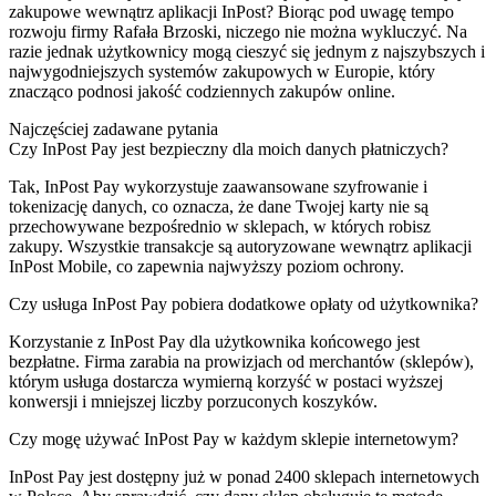
zakupowe wewnątrz aplikacji InPost? Biorąc pod uwagę tempo
rozwoju firmy Rafała Brzoski, niczego nie można wykluczyć. Na
razie jednak użytkownicy mogą cieszyć się jednym z najszybszych i
najwygodniejszych systemów zakupowych w Europie, który
znacząco podnosi jakość codziennych zakupów online.
Najczęściej zadawane pytania
Czy InPost Pay jest bezpieczny dla moich danych płatniczych?
Tak, InPost Pay wykorzystuje zaawansowane szyfrowanie i
tokenizację danych, co oznacza, że dane Twojej karty nie są
przechowywane bezpośrednio w sklepach, w których robisz
zakupy. Wszystkie transakcje są autoryzowane wewnątrz aplikacji
InPost Mobile, co zapewnia najwyższy poziom ochrony.
Czy usługa InPost Pay pobiera dodatkowe opłaty od użytkownika?
Korzystanie z InPost Pay dla użytkownika końcowego jest
bezpłatne. Firma zarabia na prowizjach od merchantów (sklepów),
którym usługa dostarcza wymierną korzyść w postaci wyższej
konwersji i mniejszej liczby porzuconych koszyków.
Czy mogę używać InPost Pay w każdym sklepie internetowym?
InPost Pay jest dostępny już w ponad 2400 sklepach internetowych