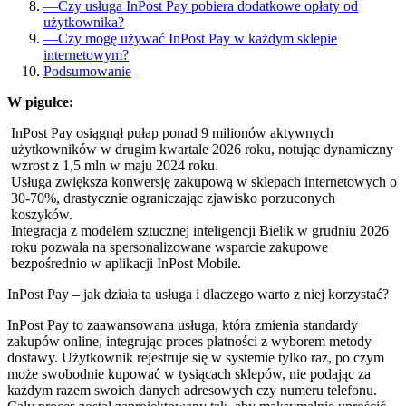
—
Czy usługa InPost Pay pobiera dodatkowe opłaty od
użytkownika?
—
Czy mogę używać InPost Pay w każdym sklepie
internetowym?
Podsumowanie
W pigułce:
InPost Pay osiągnął pułap ponad 9 milionów aktywnych
użytkowników w drugim kwartale 2026 roku, notując dynamiczny
wzrost z 1,5 mln w maju 2024 roku.
Usługa zwiększa konwersję zakupową w sklepach internetowych o
30-70%, drastycznie ograniczając zjawisko porzuconych
koszyków.
Integracja z modelem sztucznej inteligencji Bielik w grudniu 2026
roku pozwala na spersonalizowane wsparcie zakupowe
bezpośrednio w aplikacji InPost Mobile.
InPost Pay – jak działa ta usługa i dlaczego warto z niej korzystać?
InPost Pay to zaawansowana usługa, która zmienia standardy
zakupów online, integrując proces płatności z wyborem metody
dostawy. Użytkownik rejestruje się w systemie tylko raz, po czym
może swobodnie kupować w tysiącach sklepów, nie podając za
każdym razem swoich danych adresowych czy numeru telefonu.