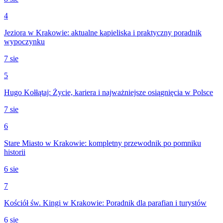
4
Jeziora w Krakowie: aktualne kąpieliska i praktyczny poradnik
wypoczynku
7 sie
5
Hugo Kołłątaj: Życie, kariera i najważniejsze osiągnięcia w Polsce
7 sie
6
Stare Miasto w Krakowie: kompletny przewodnik po pomniku
historii
6 sie
7
Kościół św. Kingi w Krakowie: Poradnik dla parafian i turystów
6 sie