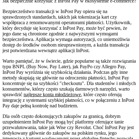
Jak bezpiecznie korzystać z InPost Pay w ekosystemie e-commerce?
Bezpieczeństwo transakcji w InPost Pay opiera się na
sprawdzonych standardach, takich jak tokenizacja kart czy
współpraca z renomowanymi operatorami płatności. Użytkownik,
który decyduje się korzystać z InPost Pay, może być pewien, że
jego dane są chronione zgodnie z najwyższymi wymogami
bezpieczeństwa. Aplikacja wymaga autoryzacji, co uniemożliwia
dostęp do środków osobom nieuprawnionym, a każda transakcja
jest potwierdzana wewnątrz aplikacji InPost.
Warto pamiętać, że w świecie, gdzie popularne są także rozwiązania
typu BNPL (Buy Now, Pay Later), jak PayPo czy Allegro Pay,
InPost Pay wyróżnia się szybkością działania. Podczas gdy inne
metody skupiają się głównie na odroczeniu płatności, InPost Pay
koncentruje się na szybkości "checkoutu". Dla studentów i młodych
konsumentów, którzy często szukają darmowych narzędzi, warto
sprawdzić
najlepsze konta młodzieżowe
, które często oferują
integrację z systemami szybkiej płatności, co w połączeniu z InPost
Pay daje pełną kontrolę nad budżetem.
Dla osób często dokonujących zakupów za granicą, dobrym
uzupełnieniem InPost Pay mogą być platformy oferujące tanie
przewalutowania, takie jak Wise czy Revolut. Choć InPost Pay jest
dedykowany głównie do zakupów na polskim rynku, jego
integracja z kartami wydawanymi przez globalne fintechy pozwala