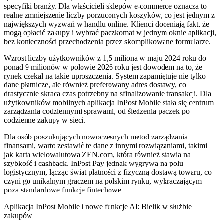
specyfiki branży. Dla właścicieli sklepów e-commerce oznacza to
realne zmniejszenie liczby porzuconych koszyków, co jest jednym z
największych wyzwań w handlu online. Klienci doceniają fakt, że
mogą opłacić zakupy i wybrać paczkomat w jednym oknie aplikacji,
bez konieczności przechodzenia przez skomplikowane formularze.
Wzrost liczby użytkowników z 1,5 miliona w maju 2024 roku do
ponad 9 milionów w połowie 2026 roku jest dowodem na to, że
rynek czekał na takie uproszczenia. System zapamiętuje nie tylko
dane płatnicze, ale również preferowany adres dostawy, co
drastycznie skraca czas potrzebny na sfinalizowanie transakcji. Dla
użytkowników mobilnych aplikacja InPost Mobile stała się centrum
zarządzania codziennymi sprawami, od śledzenia paczek po
codzienne zakupy w sieci.
Dla osób poszukujących nowoczesnych metod zarządzania
finansami, warto zestawić te dane z innymi rozwiązaniami, takimi
jak
karta wielowalutowa ZEN.com
, która również stawia na
szybkość i cashback. InPost Pay jednak wygrywa na polu
logistycznym, łącząc świat płatności z fizyczną dostawą towaru, co
czyni go unikalnym graczem na polskim rynku, wykraczającym
poza standardowe funkcje fintechowe.
Aplikacja InPost Mobile i nowe funkcje AI: Bielik w służbie
zakupów