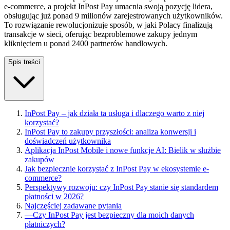
e-commerce, a projekt InPost Pay umacnia swoją pozycję lidera,
obsługując już ponad 9 milionów zarejestrowanych użytkowników.
To rozwiązanie rewolucjonizuje sposób, w jaki Polacy finalizują
transakcje w sieci, oferując bezproblemowe zakupy jednym
kliknięciem u ponad 2400 partnerów handlowych.
Spis treści
InPost Pay – jak działa ta usługa i dlaczego warto z niej
korzystać?
InPost Pay to zakupy przyszłości: analiza konwersji i
doświadczeń użytkownika
Aplikacja InPost Mobile i nowe funkcje AI: Bielik w służbie
zakupów
Jak bezpiecznie korzystać z InPost Pay w ekosystemie e-
commerce?
Perspektywy rozwoju: czy InPost Pay stanie się standardem
płatności w 2026?
Najczęściej zadawane pytania
—
Czy InPost Pay jest bezpieczny dla moich danych
płatniczych?