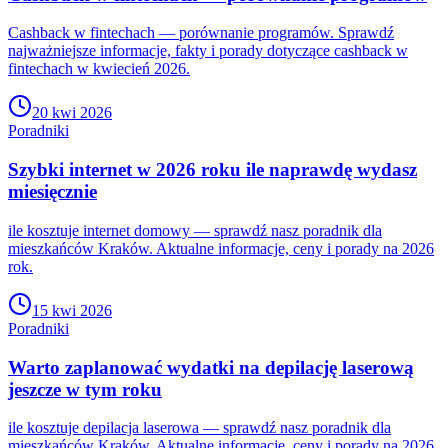
Cashback w fintechach — porównanie programów. Sprawdź
najważniejsze informacje, fakty i porady dotyczące cashback w
fintechach w kwiecień 2026.
20 kwi 2026
Poradniki
Szybki internet w 2026 roku ile naprawdę wydasz
miesięcznie
ile kosztuje internet domowy — sprawdź nasz poradnik dla
mieszkańców Kraków. Aktualne informacje, ceny i porady na 2026
rok.
15 kwi 2026
Poradniki
Warto zaplanować wydatki na depilację laserową
jeszcze w tym roku
ile kosztuje depilacja laserowa — sprawdź nasz poradnik dla
mieszkańców Kraków. Aktualne informacje, ceny i porady na 2026