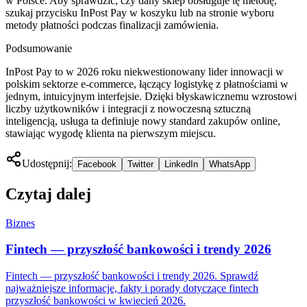
w Polsce. Aby sprawdzić, czy dany sklep obsługuje tę metodę,
szukaj przycisku InPost Pay w koszyku lub na stronie wyboru
metody płatności podczas finalizacji zamówienia.
Podsumowanie
InPost Pay to w 2026 roku niekwestionowany lider innowacji w
polskim sektorze e-commerce, łączący logistykę z płatnościami w
jednym, intuicyjnym interfejsie. Dzięki błyskawicznemu wzrostowi
liczby użytkowników i integracji z nowoczesną sztuczną
inteligencją, usługa ta definiuje nowy standard zakupów online,
stawiając wygodę klienta na pierwszym miejscu.
Udostępnij:
Facebook
Twitter
LinkedIn
WhatsApp
Czytaj dalej
Biznes
Fintech — przyszłość bankowości i trendy 2026
Fintech — przyszłość bankowości i trendy 2026. Sprawdź
najważniejsze informacje, fakty i porady dotyczące fintech
przyszłość bankowości w kwiecień 2026.