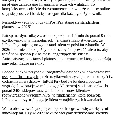
na płynne zarządzanie finansami w różnych walutach. To
kompleksowe podejście do e-commerce sprawia, że zakupy online
stają się prostsze i bardziej dostępne dla każdego użytkownika.
Perspektywy rozwoju: czy InPost Pay stanie się standardem
płatności w 2026?
Patrząc na dynamikę wzrostu – z poziomu 1,5 mln do ponad 9 mln
użytkowników w niespełna rok – można śmiało stwierdzić, że
InPost Pay staje się nowym standardem w polskim e-handlu. W
2026 roku nie chodzi już tylko o to, aby "kupować", ale o to, aby
robić to w sposób jak najmniej angażujący dla klienta.
Automatyzacja dostawy i płatności to kierunek, w którym podążają
najwięksi gracze na rynku.
Podobnie jak w przypadku programów
cashback w nowoczesnych
usługach finansowych
, gdzie użytkownicy zyskują realne korzyści z
codziennych wydatków, InPost Pay buduje lojalność poprzez
wygodę. Inwestycje w technologię AI, rozwój sieci partnerów do
ponad 2400 sklepów oraz zaufanie milionów klientów
(potwierdzone wysokim NPS) to fundamenty, które pozwolą
InPostowi utrzymać pozycję lidera w najbliższych kwartałach.
Warto obserwować, jak projekt będzie integrował się z kolejnymi
innowacjami. Czy w 2027 roku zobaczymy dedykowane kredyty