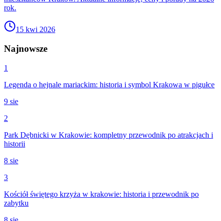
rok.
15 kwi 2026
Najnowsze
1
Legenda o hejnale mariackim: historia i symbol Krakowa w pigułce
9 sie
2
Park Dębnicki w Krakowie: kompletny przewodnik po atrakcjach i
historii
8 sie
3
Kościół świętego krzyża w krakowie: historia i przewodnik po
zabytku
8 sie