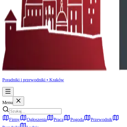
Poradniki i przewodniki •
Kraków
Menu
Firmy
Ogłoszenia
Praca
Pogoda
Przewodnik