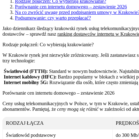
Rodzaje połączeń: Co wybierają krakowianie?
Porównanie cen internetu domowego – zestawienie 2026
Na co zwrócić uwagę przed podpisaniem umowy w Krakowie
Podsumowanie: czy warto przepłacać?
Jako dziennikarz śledzący krakowski rynek usług telekomunikacyjn
dostawców – sprawdź nasz
ranking dostawców internetu w Krakowi
Rodzaje połączeń: Co wybierają krakowianie?
W Krakowie rynek jest niezwykle zróżnicowany. Jeśli zastanawiasz si
trzy technologie:
Światłowód (FTTH):
Standard w nowym budownictwie. Najstabilniej
Internet kablowy (HFC):
Bardzo popularny w blokach z wielkiej pł
Internet mobilny 5G:
Rozwiązanie dla osób, które często zmieniają 
Porównanie cen internetu domowego – zestawienie 2026
Ceny usług telekomunikacyjnych w Polsce, w tym w Krakowie, ustabil
abonamentów. Pamiętaj, że
ceny mogą się różnić
w zależności od aktu
RODZAJ ŁĄCZA
PRĘDKOŚ
Światłowód podstawowy
do 300 Mb/