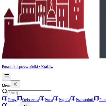
Poradniki i przewodniki •
Kraków
Menu
Firmy
Ogłoszenia
Praca
Pogoda
Przewodnik
Pora