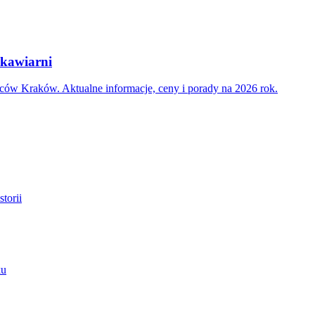
 kawiarni
ców Kraków. Aktualne informacje, ceny i porady na 2026 rok.
torii
ku