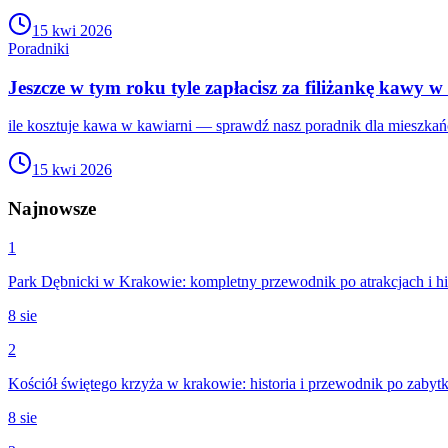
15 kwi 2026
Poradniki
Jeszcze w tym roku tyle zapłacisz za filiżankę kawy w
ile kosztuje kawa w kawiarni — sprawdź nasz poradnik dla mieszkań
15 kwi 2026
Najnowsze
1
Park Dębnicki w Krakowie: kompletny przewodnik po atrakcjach i his
8 sie
2
Kościół świętego krzyża w krakowie: historia i przewodnik po zabyt
8 sie