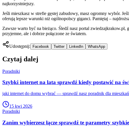
najkorzystniejszy.
Jeśli mieszkasz w strefie gęstej zabudowy, masz ogromny wybór. Jeś
oferują lepsze warunki niż ogólnopolscy giganci. Pamiętaj – najdro
Zawsze warto być na bieżąco. Śledź nasz portal zwiedzajkrakow.pl, g
przyjemne, ale i dobrze połączone ze światem.
Udostępnij:
Facebook
Twitter
LinkedIn
WhatsApp
Czytaj dalej
Poradniki
Szybki internet na lata sprawdź kiedy postawić na ś
jaki internet do domu wybrać — sprawdź nasz poradnik dla mieszkań
15 kwi 2026
Poradniki
Zanim wybierzesz łącze sprawdź te parametry szybkie