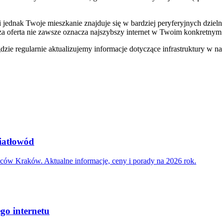
li jednak Twoje mieszkanie znajduje się w bardziej peryferyjnych dzie
ższa oferta nie zawsze oznacza najszybszy internet w Twoim konkretnym
dzie regularnie aktualizujemy informacje dotyczące infrastruktury w n
wiatłowód
ców Kraków. Aktualne informacje, ceny i porady na 2026 rok.
go internetu