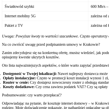
Światłowód szybki
600 Mb/s –
Internet mobilny 5G
zależna od 
Pakiet z TV
zależna od 
Uwaga: Powyższe kwoty to wartości szacunkowe. Często operatorzy o
Na co zwrócić uwagę przed podpisaniem umowy w Krakowie?
Zanim zdecydujesz się na konkretną ofertę, musisz wiedzieć, jak pod
opisujemy kwestie ukrytych kosztów.
Oto lista najważniejszych aspektów, o które warto zapytać przedsta
Dostępność w Twojej lokalizacji:
Nawet najlepszy dostawca może n
Opłaty instalacyjne:
Często w promocji koszt instalacji wynosi 1 z
Router w cenie:
Czy dostajesz nowoczesny router z obsługą standar
Koszty dodatkowe:
Czy cena zawiera podatek VAT? Czy są opłaty 
Podsumowanie: czy warto przepłacać?
Odpowiadając na pytanie, ile kosztuje internet domowy – w Krakowie 
rodziny. Moje doświadczenie pokazuje, że najbardziej opłacalne są 