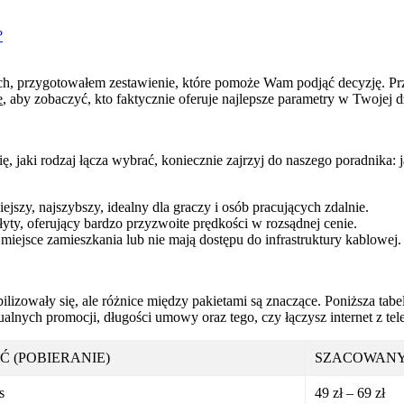
?
ych, przygotowałem zestawienie, które pomoże Wam podjąć decyzję. P
e
, aby zobaczyć, kto faktycznie oferuje najlepsze parametry w Twojej d
ę, jaki rodzaj łącza wybrać, koniecznie zajrzyj do naszego poradnika:
szy, najszybszy, idealny dla graczy i osób pracujących zdalnie.
yty, oferujący bardzo przyzwoite prędkości w rozsądnej cenie.
miejsce zamieszkania lub nie mają dostępu do infrastruktury kablowej.
izowały się, ale różnice między pakietami są znaczące. Poniższa tabe
alnych promocji, długości umowy oraz tego, czy łączysz internet z tel
Ć (POBIERANIE)
SZACOWANY
s
49 zł – 69 zł