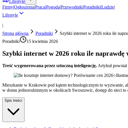
Lifestyle
Firmy
|
Ogłoszenia
|
Praca
|
Pogoda
|
Przewodnik
|
Poradniki
|
Ludzie
|
Lifestyle
|
Strona główna
Poradniki
Szybki internet w 2026 roku ile nap
Poradniki
15 kwietnia 2026
Szybki internet w 2026 roku ile naprawdę 
Treść wygenerowana przez sztuczną inteligencję.
Artykuł powstał
Ilustr
Mieszkanie w Krakowie pod kątem technologicznym to wyzwanie, ale
w domu jednorodzinnym w okolicach Swoszowic, dostęp do sieci to 
Spis treści