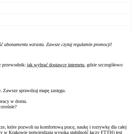
ść abonamentu wzrasta. Zawsze czytaj regulamin promocji!
sz przewodnik:
jak wybrać dostawcę internetu
, gdzie szczegółowo
e. Zawsze sprawdzaj mapę zasięgu.
 pracy w domu.
wzrośnie?
cze, które pozwoli na komfortową pracę, naukę i rozrywkę dla całej
esty w Krakowie potwierdzają wysoką stabilność łączy FTTH) jest