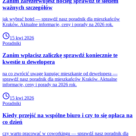
Zanim zarezerwujesz nocleg sprawdź te siedem
ważnych szczegółów
jak wybrać hotel — sprawdź nasz poradnik dla mieszkańców
Kraków. Aktualne informacje, ceny i porady na 2026 rok.
15 kwi 2026
Poradniki
Zanim wpłacisz zaliczkę sprawdź koniecznie te
kwestie u dewelopera
na co zwrócić uwagę kupując mieszkanie od dewelopera —
sprawdź nasz poradnik dla mieszkańców Kraków. Aktualne
informacje, ceny i porady na 2026 rok.
15 kwi 2026
Poradniki
Kiedy przejść na wspólne biuro i czy to się opłaca na
co dzień
czy warto pracować w coworkingu — sprawdź nasz poradnik dla