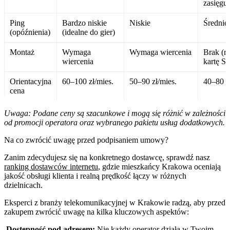
zasięgu
Ping
Bardzo niskie
Niskie
Średnie
(opóźnienia)
(idealne do gier)
Montaż
Wymaga
Wymaga wiercenia
Brak (ro
wiercenia
kartę S
Orientacyjna
60–100 zł/mies.
50–90 zł/mies.
40–80 z
cena
Uwaga: Podane ceny są szacunkowe i mogą się różnić w zależności
od promocji operatora oraz wybranego pakietu usług dodatkowych.
Na co zwrócić uwagę przed podpisaniem umowy?
Zanim zdecydujesz się na konkretnego dostawcę, sprawdź nasz
ranking dostawców internetu
, gdzie mieszkańcy Krakowa oceniają
jakość obsługi klienta i realną prędkość łączy w różnych
dzielnicach.
Eksperci z branży telekomunikacyjnej w Krakowie radzą, aby przed
zakupem zwrócić uwagę na kilka kluczowych aspektów:
Dostępność pod adresem:
Nie każdy operator działa w Twoim