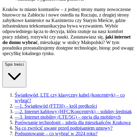
Kraków to miasto kontrastów – z jednej strony mamy nowoczesne
biurowce na Zabłociu i nowe osiedla na Ruczaju, z drugiej strony
zabytkowe kamienice na Kazimierzu czy Starym Mieście, gdzie
infrastruktura telekomunikacyjna bywa wyzwaniem. Wybór
odpowiedniego łącza to decyzja, która rzutuje na nasz komfort
pracy zdalnej, rozrywki czy nauki. Zastanawiasz się,
jaki internet
do domu wybrać
, mieszkając w stolicy Małopolski? W tym
poradniku przeanalizujemy dostępne technologie, biorąc pod uwagę
specyfikę lokalnego rynku.
Spis treści
Światłowód, LTE czy klasyczny kabel (koncentryk) – co
wybrać?
—
1. Światłowód (FTTH) – król prędkości
—
2. Internet kablowy (HFC/Koncentryk) – solidny średniak
—
3. Internet mobilny (LTE/5G) – opcja dla mobilnych
Porównanie technologii – tabela dla mieszkańców Krakowa
Na co zwrócić uwagę przed podpisaniem umowy?
Podsumowanie – co wybrać w 2024 roku?