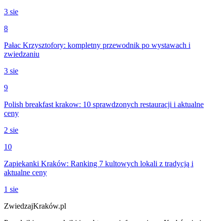
3 sie
8
Pałac Krzysztofory: kompletny przewodnik po wystawach i
zwiedzaniu
3 sie
9
Polish breakfast krakow: 10 sprawdzonych restauracji i aktualne
ceny
2 sie
10
Zapiekanki Kraków: Ranking 7 kultowych lokali z tradycją i
aktualne ceny
1 sie
ZwiedzajKraków.pl