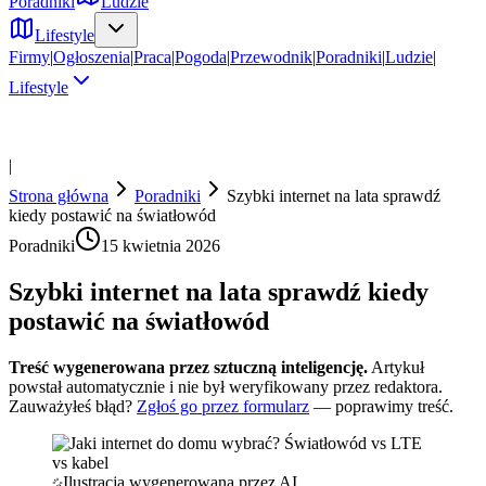
Poradniki
Ludzie
Lifestyle
Firmy
|
Ogłoszenia
|
Praca
|
Pogoda
|
Przewodnik
|
Poradniki
|
Ludzie
|
Lifestyle
|
Strona główna
Poradniki
Szybki internet na lata sprawdź
kiedy postawić na światłowód
Poradniki
15 kwietnia 2026
Szybki internet na lata sprawdź kiedy
postawić na światłowód
Treść wygenerowana przez sztuczną inteligencję.
Artykuł
powstał automatycznie i nie był weryfikowany przez redaktora.
Zauważyłeś błąd?
Zgłoś go przez formularz
— poprawimy treść.
Ilustracja wygenerowana przez AI