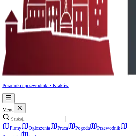
Poradniki i przewodniki •
Kraków
Menu
Firmy
Ogłoszenia
Praca
Pogoda
Przewodnik