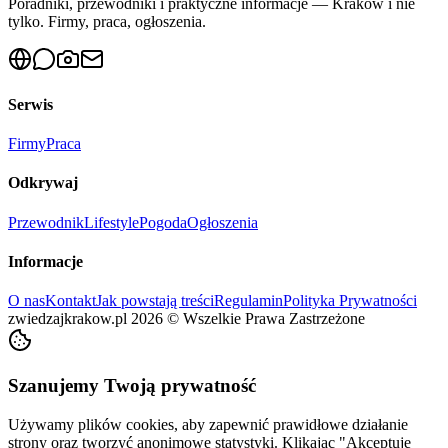
Poradniki, przewodniki i praktyczne informacje — Kraków i nie
tylko. Firmy, praca, ogłoszenia.
Serwis
Firmy
Praca
Odkrywaj
Przewodnik
Lifestyle
Pogoda
Ogłoszenia
Informacje
O nas
Kontakt
Jak powstają treści
Regulamin
Polityka Prywatności
zwiedzajkrakow.pl
2026
©
Wszelkie Prawa Zastrzeżone
Szanujemy Twoją prywatność
Używamy plików cookies, aby zapewnić prawidłowe działanie
strony oraz tworzyć anonimowe statystyki. Klikając "Akceptuję