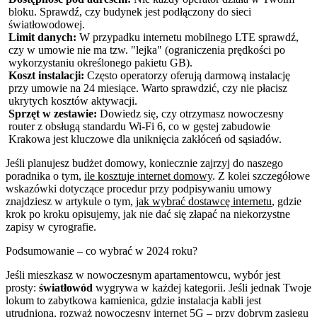
bloku. Sprawdź, czy budynek jest podłączony do sieci
światłowodowej.
Limit danych:
W przypadku internetu mobilnego LTE sprawdź,
czy w umowie nie ma tzw. "lejka" (ograniczenia prędkości po
wykorzystaniu określonego pakietu GB).
Koszt instalacji:
Często operatorzy oferują darmową instalację
przy umowie na 24 miesiące. Warto sprawdzić, czy nie płacisz
ukrytych kosztów aktywacji.
Sprzęt w zestawie:
Dowiedz się, czy otrzymasz nowoczesny
router z obsługą standardu Wi-Fi 6, co w gęstej zabudowie
Krakowa jest kluczowe dla uniknięcia zakłóceń od sąsiadów.
Jeśli planujesz budżet domowy, koniecznie zajrzyj do naszego
poradnika o tym,
ile kosztuje internet domowy
. Z kolei szczegółowe
wskazówki dotyczące procedur przy podpisywaniu umowy
znajdziesz w artykule o tym,
jak wybrać dostawcę internetu
, gdzie
krok po kroku opisujemy, jak nie dać się złapać na niekorzystne
zapisy w cyrografie.
Podsumowanie – co wybrać w 2024 roku?
Jeśli mieszkasz w nowoczesnym apartamentowcu, wybór jest
prosty:
światłowód
wygrywa w każdej kategorii. Jeśli jednak Twoje
lokum to zabytkowa kamienica, gdzie instalacja kabli jest
utrudniona, rozważ nowoczesny internet 5G – przy dobrym zasięgu