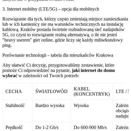
3. Internet mobilny (LTE/5G) – opcja dla mobilnych
Rozwiązanie dla tych, którzy często zmieniają miejsce zamieszkania
lub w ich kamienicy nie ma warunków technicznych na instalację
kablową. Kraków posiada świetnie rozbudowaną sieć nadajników
5G, co czyni to rozwiązanie realną alternatywą, o ile nie jesteś
"heavy userem" gier online, gdzie liczy się każdy milisekundowy
ping.
Porównanie technologii – tabela dla mieszkańców Krakowa
Aby ułatwić Ci decyzję, przygotowaliśmy zestawienie, które
pomoże Ci odpowiedzieć na pytanie,
jaki internet do domu
wybrać
w zależności od Twoich potrzeb:
KABEL
CECHA
ŚWIATŁOWÓD
LTE / 
(KONCENTRYK)
Stabilność
Bardzo wysoka
Wysoka
Zależna
obciąże
nadajni
Prędkość
Do 1-2 Gb/s
Do 600-900 Mb/s
Zależna