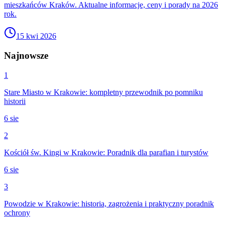
mieszkańców Kraków. Aktualne informacje, ceny i porady na 2026
rok.
15 kwi 2026
Najnowsze
1
Stare Miasto w Krakowie: kompletny przewodnik po pomniku
historii
6 sie
2
Kościół św. Kingi w Krakowie: Poradnik dla parafian i turystów
6 sie
3
Powodzie w Krakowie: historia, zagrożenia i praktyczny poradnik
ochrony