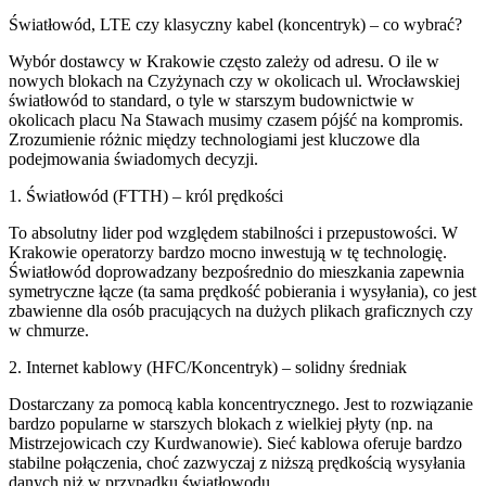
Światłowód, LTE czy klasyczny kabel (koncentryk) – co wybrać?
Wybór dostawcy w Krakowie często zależy od adresu. O ile w
nowych blokach na Czyżynach czy w okolicach ul. Wrocławskiej
światłowód to standard, o tyle w starszym budownictwie w
okolicach placu Na Stawach musimy czasem pójść na kompromis.
Zrozumienie różnic między technologiami jest kluczowe dla
podejmowania świadomych decyzji.
1. Światłowód (FTTH) – król prędkości
To absolutny lider pod względem stabilności i przepustowości. W
Krakowie operatorzy bardzo mocno inwestują w tę technologię.
Światłowód doprowadzany bezpośrednio do mieszkania zapewnia
symetryczne łącze (ta sama prędkość pobierania i wysyłania), co jest
zbawienne dla osób pracujących na dużych plikach graficznych czy
w chmurze.
2. Internet kablowy (HFC/Koncentryk) – solidny średniak
Dostarczany za pomocą kabla koncentrycznego. Jest to rozwiązanie
bardzo popularne w starszych blokach z wielkiej płyty (np. na
Mistrzejowicach czy Kurdwanowie). Sieć kablowa oferuje bardzo
stabilne połączenia, choć zazwyczaj z niższą prędkością wysyłania
danych niż w przypadku światłowodu.