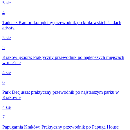
5 sie
4
Tadeusz Kantor: kompletny przewodnik po krakowskich śladach
artysty
5 sie
5
Krakow jeziora: Praktyczny przewodnik po najlepszych miejscach
w mieście
4 sie
6
Park Decjusza: praktyczny przewodnik po najstarszym parku w
Krakowie
4 sie
7
Papugarnia Kraków: Praktyczny przewodnik po Papuga House