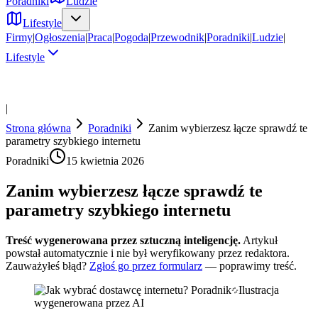
Poradniki
Ludzie
Lifestyle
Firmy
|
Ogłoszenia
|
Praca
|
Pogoda
|
Przewodnik
|
Poradniki
|
Ludzie
|
Lifestyle
|
Strona główna
Poradniki
Zanim wybierzesz łącze sprawdź te
parametry szybkiego internetu
Poradniki
15 kwietnia 2026
Zanim wybierzesz łącze sprawdź te
parametry szybkiego internetu
Treść wygenerowana przez sztuczną inteligencję.
Artykuł
powstał automatycznie i nie był weryfikowany przez redaktora.
Zauważyłeś błąd?
Zgłoś go przez formularz
— poprawimy treść.
Ilustracja
wygenerowana przez AI