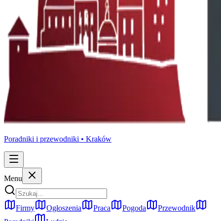
Poradniki i przewodniki •
Kraków
Menu
Firmy
Ogłoszenia
Praca
Pogoda
Przewodnik