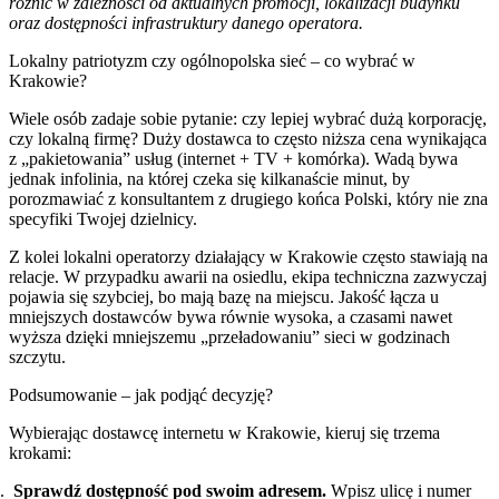
różnić w zależności od aktualnych promocji, lokalizacji budynku
oraz dostępności infrastruktury danego operatora.
Lokalny patriotyzm czy ogólnopolska sieć – co wybrać w
Krakowie?
Wiele osób zadaje sobie pytanie: czy lepiej wybrać dużą korporację,
czy lokalną firmę? Duży dostawca to często niższa cena wynikająca
z „pakietowania” usług (internet + TV + komórka). Wadą bywa
jednak infolinia, na której czeka się kilkanaście minut, by
porozmawiać z konsultantem z drugiego końca Polski, który nie zna
specyfiki Twojej dzielnicy.
Z kolei lokalni operatorzy działający w Krakowie często stawiają na
relacje. W przypadku awarii na osiedlu, ekipa techniczna zazwyczaj
pojawia się szybciej, bo mają bazę na miejscu. Jakość łącza u
mniejszych dostawców bywa równie wysoka, a czasami nawet
wyższa dzięki mniejszemu „przeładowaniu” sieci w godzinach
szczytu.
Podsumowanie – jak podjąć decyzję?
Wybierając dostawcę internetu w Krakowie, kieruj się trzema
krokami:
Sprawdź dostępność pod swoim adresem.
Wpisz ulicę i numer