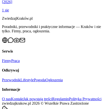
[2026]
1 sie
ZwiedzajKraków.pl
Poradniki, przewodniki i praktyczne informacje — Kraków i nie
tylko. Firmy, praca, ogłoszenia.
Serwis
Firmy
Praca
Odkrywaj
Przewodnik
Lifestyle
Pogoda
Ogłoszenia
Informacje
O nas
Kontakt
Jak powstają treści
Regulamin
Polityka Prywatności
zwiedzajkrakow.pl
2026
©
Wszelkie Prawa Zastrzeżone