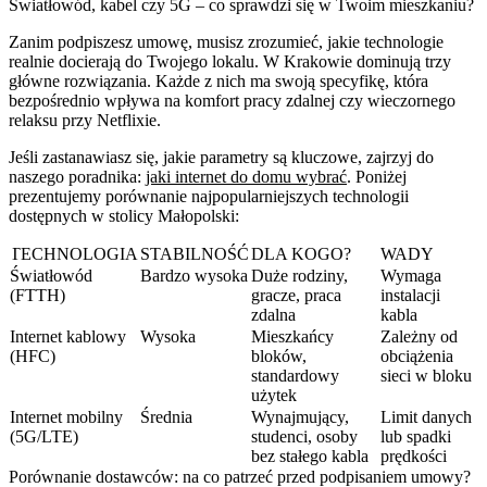
Światłowód, kabel czy 5G – co sprawdzi się w Twoim mieszkaniu?
Zanim podpiszesz umowę, musisz zrozumieć, jakie technologie
realnie docierają do Twojego lokalu. W Krakowie dominują trzy
główne rozwiązania. Każde z nich ma swoją specyfikę, która
bezpośrednio wpływa na komfort pracy zdalnej czy wieczornego
relaksu przy Netflixie.
Jeśli zastanawiasz się, jakie parametry są kluczowe, zajrzyj do
naszego poradnika:
jaki internet do domu wybrać
. Poniżej
prezentujemy porównanie najpopularniejszych technologii
dostępnych w stolicy Małopolski:
TECHNOLOGIA
STABILNOŚĆ
DLA KOGO?
WADY
Światłowód
Bardzo wysoka
Duże rodziny,
Wymaga
(FTTH)
gracze, praca
instalacji
zdalna
kabla
Internet kablowy
Wysoka
Mieszkańcy
Zależny od
(HFC)
bloków,
obciążenia
standardowy
sieci w bloku
użytek
Internet mobilny
Średnia
Wynajmujący,
Limit danych
(5G/LTE)
studenci, osoby
lub spadki
bez stałego kabla
prędkości
Porównanie dostawców: na co patrzeć przed podpisaniem umowy?