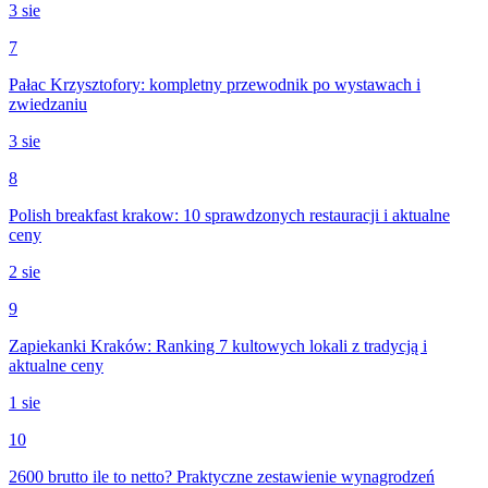
3 sie
7
Pałac Krzysztofory: kompletny przewodnik po wystawach i
zwiedzaniu
3 sie
8
Polish breakfast krakow: 10 sprawdzonych restauracji i aktualne
ceny
2 sie
9
Zapiekanki Kraków: Ranking 7 kultowych lokali z tradycją i
aktualne ceny
1 sie
10
2600 brutto ile to netto? Praktyczne zestawienie wynagrodzeń