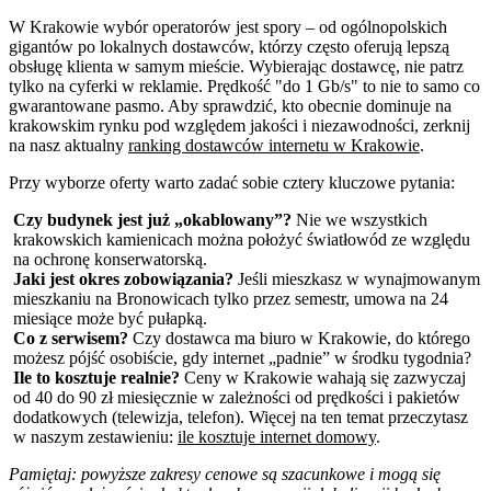
W Krakowie wybór operatorów jest spory – od ogólnopolskich
gigantów po lokalnych dostawców, którzy często oferują lepszą
obsługę klienta w samym mieście. Wybierając dostawcę, nie patrz
tylko na cyferki w reklamie. Prędkość "do 1 Gb/s" to nie to samo co
gwarantowane pasmo. Aby sprawdzić, kto obecnie dominuje na
krakowskim rynku pod względem jakości i niezawodności, zerknij
na nasz aktualny
ranking dostawców internetu w Krakowie
.
Przy wyborze oferty warto zadać sobie cztery kluczowe pytania:
Czy budynek jest już „okablowany”?
Nie we wszystkich
krakowskich kamienicach można położyć światłowód ze względu
na ochronę konserwatorską.
Jaki jest okres zobowiązania?
Jeśli mieszkasz w wynajmowanym
mieszkaniu na Bronowicach tylko przez semestr, umowa na 24
miesiące może być pułapką.
Co z serwisem?
Czy dostawca ma biuro w Krakowie, do którego
możesz pójść osobiście, gdy internet „padnie” w środku tygodnia?
Ile to kosztuje realnie?
Ceny w Krakowie wahają się zazwyczaj
od 40 do 90 zł miesięcznie w zależności od prędkości i pakietów
dodatkowych (telewizja, telefon). Więcej na ten temat przeczytasz
w naszym zestawieniu:
ile kosztuje internet domowy
.
Pamiętaj: powyższe zakresy cenowe są szacunkowe i mogą się