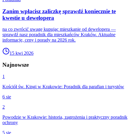
Zanim wpłacisz zaliczkę sprawdź koniecznie te
kwestie u dewelopera
na co zwrócić uwagę kupując mieszkanie od dewelopera —
sprawdź nasz poradnik dla mieszkańców Kraków. Aktualne
informacje, ceny i porady na 2026 rok.
15 kwi 2026
Najnowsze
1
Kościół św. Kingi w Krakowie: Poradnik dla parafian i turystów
6 sie
2
Powodzie w Krakowie: historia, zagrożenia i praktyczny poradnik
ochrony
5 sie