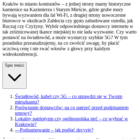
Kraków to miasto kontrastów – z jednej strony mamy historyczne
kamienice na Kazimierzu i Starym Mieście, gdzie grube mury
bywają wyzwaniem dla fal Wi-Fi, z drugiej strony nowoczesne
biurowce w okolicach Zabłocia czy gęsto zabudowane osiedla, jak
Ruczaj czy Czyżyny. Wybór odpowiedniego dostawcy internetu w
tak zróżnicowanej tkance miejskiej to nie lada wyzwanie. Czy warto
postawić na światłowód, a może wystarczy szybkie 5G? W tym
poradniku przeanalizujemy, na co zwrócić uwagę, by płacić
uczciwą cenę i nie rwać włosów z głowy przy każdym
wideokonferencji.
Spis treści
Światłowód, kabel czy 5G – co sprawdzi się w Twoim
mieszkaniu?
Porównanie dostawców: na co patrzeć przed podpisaniem
umowy?
Lokalny patriotyzm czy ogólnopolska sieć – co wybrać w
Krakowie?
—
Podsumowanie – jak podjąć decyzję?