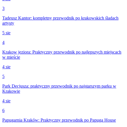
3
Tadeusz Kantor: kompletny przewodnik po krakowskich śladach
artysty
5 sie
4
Krakow jeziora: Praktyczny przewodnik po najlepszych miejscach
w mieście
4 sie
5
Park Decjusza: praktyczny przewodnik po najstarszym parku w
Krakowie
4 sie
6
Papugarnia Kraków: Praktyczny przewodnik po Papuga House