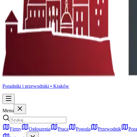
Poradniki i przewodniki •
Kraków
Menu
Firmy
Ogłoszenia
Praca
Pogoda
Przewodnik
Pora