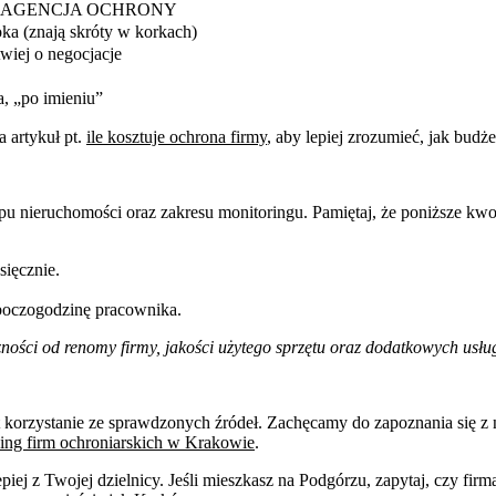
 AGENCJA OCHRONY
ka (znają skróty w korkach)
wiej o negocjacje
, „po imieniu”
a artykuł pt.
ile kosztuje ochrona firmy
, aby lepiej zrozumieć, jak budż
u nieruchomości oraz zakresu monitoringu. Pamiętaj, że poniższe kwot
sięcznie.
oboczogodzinę pracownika.
ności od renomy firmy, jakości użytego sprzętu oraz dodatkowych usłu
orzystanie ze sprawdzonych źródeł. Zachęcamy do zapoznania się z 
ing firm ochroniarskich w Krakowie
.
iej z Twojej dzielnicy. Jeśli mieszkasz na Podgórzu, zapytaj, czy firm