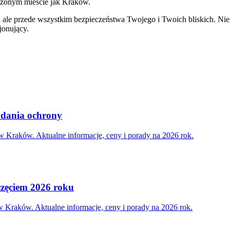
oczonym mieście jak Kraków.
 ale przede wszystkim bezpieczeństwa Twojego i Twoich bliskich. Nie s
jonujący.
zadania ochrony
w Kraków. Aktualne informacje, ceny i porady na 2026 rok.
częciem 2026 roku
w Kraków. Aktualne informacje, ceny i porady na 2026 rok.