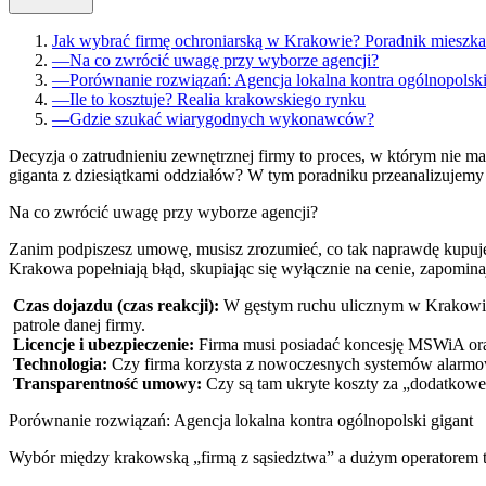
Jak wybrać firmę ochroniarską w Krakowie? Poradnik mieszk
—
Na co zwrócić uwagę przy wyborze agencji?
—
Porównanie rozwiązań: Agencja lokalna kontra ogólnopolski
—
Ile to kosztuje? Realia krakowskiego rynku
—
Gdzie szukać wiarygodnych wykonawców?
Decyzja o zatrudnieniu zewnętrznej firmy to proces, w którym nie ma
giganta z dziesiątkami oddziałów? W tym poradniku przeanalizujemy
Na co zwrócić uwagę przy wyborze agencji?
Zanim podpiszesz umowę, musisz zrozumieć, co tak naprawdę kupuje
Krakowa popełniają błąd, skupiając się wyłącznie na cenie, zapominaj
Czas dojazdu (czas reakcji):
W gęstym ruchu ulicznym w Krakowie (
patrole danej firmy.
Licencje i ubezpieczenie:
Firma musi posiadać koncesję MSWiA oraz
Technologia:
Czy firma korzysta z nowoczesnych systemów alarmowy
Transparentność umowy:
Czy są tam ukryte koszty za „dodatkowe
Porównanie rozwiązań: Agencja lokalna kontra ogólnopolski gigant
Wybór między krakowską „firmą z sąsiedztwa” a dużym operatorem to 