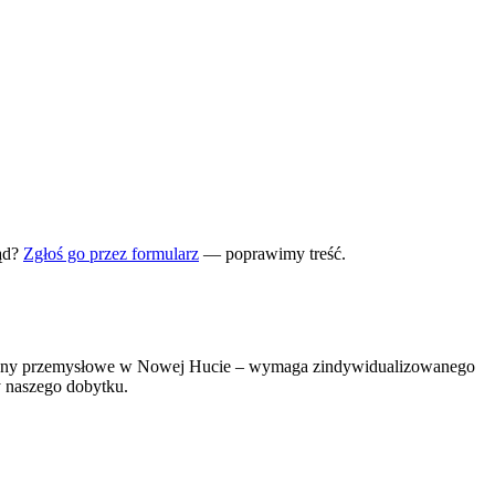
ąd?
Zgłoś go przez formularz
— poprawimy treść.
e tereny przemysłowe w Nowej Hucie – wymaga zindywidualizowanego
y naszego dobytku.