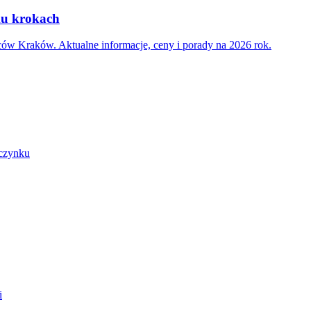
ku krokach
ców Kraków. Aktualne informacje, ceny i porady na 2026 rok.
oczynku
i