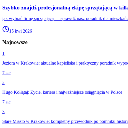
Szybko znajdź profesjonalną ekipę sprzątającą w kil
jak wybrać firmę sprzątającą — sprawdź nasz poradnik dla mieszkań
15 kwi 2026
Najnowsze
1
Jeziora w Krakowie: aktualne kąpieliska i praktyczny poradnik wyp
7 sie
2
Hugo Kołłątaj: Życie, kariera i najważniejsze osiągnięcia w Polsce
7 sie
3
Stare Miasto w Krakowie: kompletny przewodnik po pomniku histori