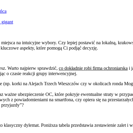
ańca
 gigant
 miejsca na intuicyjne wybory. Czy lepiej postawić na lokalną, krakow
 kluczowe aspekty, które pomogą Ci podjąć decyzję.
sz. Warto najpierw sprawdzić,
co dokładnie robi firma ochroniarska
i 
ąc o czasie reakcji grupy interwencyjnej.
np. korki na Alejach Trzech Wieszczów czy w okolicach ronda Mogilsk
 ważne ubezpieczenie OC, które pokryje ewentualne straty w przyp
ch z powiadomieniami na smartfona, czy opiera się na przestarzałyc
 przyjazdy”?
klasyczny dylemat. Poniższa tabela przedstawia zestawienie zalet i 