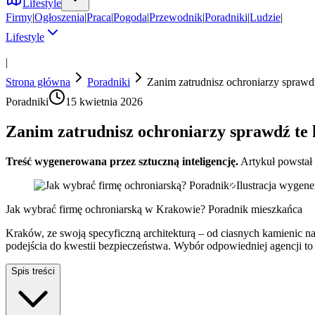
Lifestyle
Firmy
|
Ogłoszenia
|
Praca
|
Pogoda
|
Przewodnik
|
Poradniki
|
Ludzie
|
Lifestyle
|
Strona główna
Poradniki
Zanim zatrudnisz ochroniarzy sprawdź
Poradniki
15 kwietnia 2026
Zanim zatrudnisz ochroniarzy sprawdź te 
Treść wygenerowana przez sztuczną inteligencję.
Artykuł powstał
Ilustracja wygen
Jak wybrać firmę ochroniarską w Krakowie? Poradnik mieszkańca
Kraków, ze swoją specyficzną architekturą – od ciasnych kamienic
podejścia do kwestii bezpieczeństwa. Wybór odpowiedniej agencji to 
Spis treści