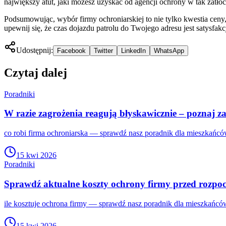
największy atut, jaki możesz uzyskać od agencji ochrony w tak zatł
Podsumowując, wybór firmy ochroniarskiej to nie tylko kwestia ceny,
upewnij się, że czas dojazdu patrolu do Twojego adresu jest satysfakc
Udostępnij:
Facebook
Twitter
LinkedIn
WhatsApp
Czytaj dalej
Poradniki
W razie zagrożenia reagują błyskawicznie – poznaj 
co robi firma ochroniarska — sprawdź nasz poradnik dla mieszkańcó
15 kwi 2026
Poradniki
Sprawdź aktualne koszty ochrony firmy przed rozpo
ile kosztuje ochrona firmy — sprawdź nasz poradnik dla mieszkańcó
15 kwi 2026