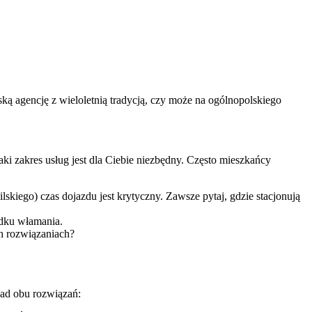
ską agencję z wieloletnią tradycją, czy może na ogólnopolskiego
jaki zakres usług jest dla Ciebie niezbędny. Często mieszkańcy
iego) czas dojazdu jest krytyczny. Zawsze pytaj, gdzie stacjonują
adku włamania.
h rozwiązaniach?
wad obu rozwiązań: