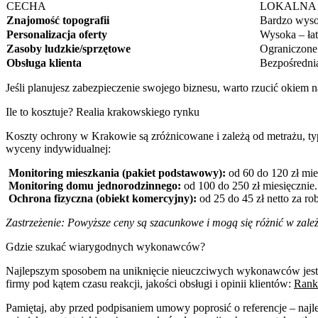
CECHA
LOKALNA
Znajomość topografii
Bardzo wyso
Personalizacja oferty
Wysoka – łat
Zasoby ludzkie/sprzętowe
Ograniczone
Obsługa klienta
Bezpośrednia
Jeśli planujesz zabezpieczenie swojego biznesu, warto rzucić okiem n
Ile to kosztuje? Realia krakowskiego rynku
Koszty ochrony w Krakowie są zróżnicowane i zależą od metrażu, typ
wyceny indywidualnej:
Monitoring mieszkania (pakiet podstawowy):
od 60 do 120 zł mie
Monitoring domu jednorodzinnego:
od 100 do 250 zł miesięcznie.
Ochrona fizyczna (obiekt komercyjny):
od 25 do 45 zł netto za r
Zastrzeżenie: Powyższe ceny są szacunkowe i mogą się różnić w zależ
Gdzie szukać wiarygodnych wykonawców?
Najlepszym sposobem na uniknięcie nieuczciwych wykonawców jest k
firmy pod kątem czasu reakcji, jakości obsługi i opinii klientów:
Rank
Pamiętaj, aby przed podpisaniem umowy poprosić o referencje – najlep