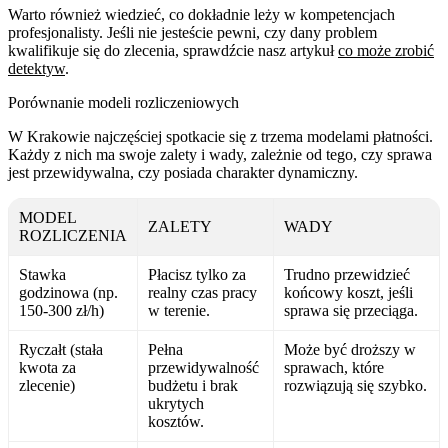
Warto również wiedzieć, co dokładnie leży w kompetencjach
profesjonalisty. Jeśli nie jesteście pewni, czy dany problem
kwalifikuje się do zlecenia, sprawdźcie nasz artykuł
co może zrobić
detektyw
.
Porównanie modeli rozliczeniowych
W Krakowie najczęściej spotkacie się z trzema modelami płatności.
Każdy z nich ma swoje zalety i wady, zależnie od tego, czy sprawa
jest przewidywalna, czy posiada charakter dynamiczny.
MODEL
ZALETY
WADY
ROZLICZENIA
Stawka
Płacisz tylko za
Trudno przewidzieć
godzinowa (np.
realny czas pracy
końcowy koszt, jeśli
150-300 zł/h)
w terenie.
sprawa się przeciąga.
Ryczałt (stała
Pełna
Może być droższy w
kwota za
przewidywalność
sprawach, które
zlecenie)
budżetu i brak
rozwiązują się szybko.
ukrytych
kosztów.