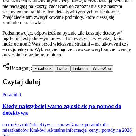
Jeśli szukacie sprawdzonych specjalistów, którzy działają rzetelnie i
nie naciągają na koszty, zachęcam do zapoznania się z naszym
zestawieniem:
ranking firm detektywistycznych w Krakowie
.
Znajdziecie tam zweryfikowane podmioty, które cieszą się
zaufaniem krakowian.
Podsumowując, odpowiedź na pytanie „ile kosztuje detektyw”
nigdy nie jest jednowymiarowa. To inwestycja w wiedzę, która
może uchronić Was przed większymi stratami – majątkowymi czy
emocjonalnymi. Wybierajcie mądrze i zawsze weryfikujcie licencję
oraz opinie o wybranym biurze.
Udostępnij:
Facebook
Twitter
LinkedIn
WhatsApp
Czytaj dalej
Poradniki
Kiedy najszybciej warto zgłosić się po pomoc do
detektywa
co może zrobić detektyw — sprawdź nasz poradnik dla
mieszkańców Kraków. Aktualne informacje, ceny i porady na 2026
rok.