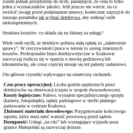
Zanim jednak przejdziemy do liczb, pamiętajcie, że cena to tylko
jeden z wyznaczników jakości. Jeśli jeszcze nie wiecie, na co
zwrócić uwagę przed podpisaniem umowy, koniecznie zajrzyjcie do
naszego poradnika
jak wybrać detektywa
, aby uniknąć osób
niekompetentnych.
Struktura kosztów: co składa się na fakturę za usługę?
Wiele osób myśli, że detektyw pobiera stałą opłatę za „załatwienie
sprawy”. W rzeczywistości praca w terenie to szereg zmiennych
kosztów. Profesjonalne biuro detektywistyczne w Krakowie
zazwyczaj rozlicza się w oparciu o stawkę godzinową lub
kilometrówkę, ale coraz częściej stosuje się też pakiety zadaniowe.
Oto główne czynniki wpływające na ostateczny rachunek:
Czas pracy operacyjnej:
Liczba godzin spędzonych przez
detektywów na obserwacji (często w zespole dwuosobowym).
Koszty logistyczne:
Paliwo, wynajem specjalistycznego sprzętu
(kamery, fotopułapki), opłaty parkingowe w strefie płatnego
parkowania w centrum Krakowa.
Złożoność materiału dowodowego:
Przygotowanie końcowego
raportu, który musi mieć wartość procesową przed sądem.
Dostępność:
Usługi „na cito” lub wymagające wyjazdu poza
granice Małopolski są zazwyczaj droższe.