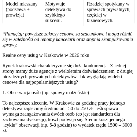
Model mieszany
Motywuje
Rzadziej spotykany w
(podstawa +
detektywa do
sprawach prywatnych,
prowizja)
szybkiego
częściej w
sukcesu.
biznesowych.
*Pamiętaj: powyższe zakresy cenowe są szacunkowe i mogą różnić
się w zależności od renomy kancelarii oraz stopnia skomplikowania
sprawy.
Realne ceny usług w Krakowie w 2026 roku
Rynek krakowski charakteryzuje się dużą konkurencją. Z jednej
strony mamy duże agencje z wieloletnim doświadczeniem, z drugiej
niezależnych prywatnych detektywów. Jak wyglądają widełki
cenowe dla najpopularniejszych usług?
1. Obserwacja osób (np. sprawy małżeńskie)
To najczęstsze zlecenie. W Krakowie za godzinę pracy jednego
detektywa zapłacimy średnio od 150 do 250 zł. Jeśli sprawa
wymaga zaangażowania dwóch osób (co jest standardem dla
zachowania dyskrecji), koszt podwaja się. Średni koszt jednego
„cyklu” obserwacji (np. 5-8 godzin) to wydatek rzędu 1500 – 3000
zł.