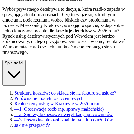
Wybór prywatnego detektywa to decyzja, która rzadko zapada w
sprzyjających okolicznościach. Często wiąże się z trudnymi
emocjami, podejrzeniami wobec bliskich czy problemami w
biznesie. Mieszkańcy Krakowa, szukając wsparcia, zadają sobie
jedno kluczowe pytanie:
ile kosztuje detektyw
w 2026 roku?
Rynek usług detektywistycznych pod Wawelem jest bardzo
zróżnicowany, dlatego przygotowałem to zestawienie, by ułatwić
Wam orientację w kosztach i uniknąć niepotrzebnego stresu
finansowego.
Spis treści
Struktura kosztów: co składa się na fakturę za usługę?
Porównanie modeli rozliczeniowych
Realne ceny usług w Krakowie w 2026 roku
—
1. Obserwacja osób (np. sprawy małżeńskie)
—
2. Sprawy biznesowe i weryfikacja pracowników
—
3. Poszukiwanie osób zaginionych lub dłużników
Jak nie przepłacić?