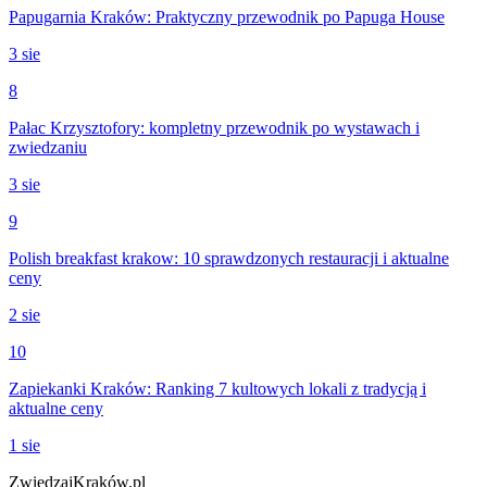
Papugarnia Kraków: Praktyczny przewodnik po Papuga House
3 sie
8
Pałac Krzysztofory: kompletny przewodnik po wystawach i
zwiedzaniu
3 sie
9
Polish breakfast krakow: 10 sprawdzonych restauracji i aktualne
ceny
2 sie
10
Zapiekanki Kraków: Ranking 7 kultowych lokali z tradycją i
aktualne ceny
1 sie
ZwiedzajKraków.pl