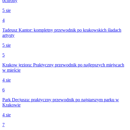
ochrony
5 sie
4
Tadeusz Kantor: kompletny przewodnik po krakowskich śladach
artysty
5 sie
5
Krakow jeziora: Praktyczny przewodnik po najlepszych miejscach
w mieście
4 sie
6
Park Decjusza: praktyczny przewodnik po najstarszym parku w
Krakowie
4 sie
7