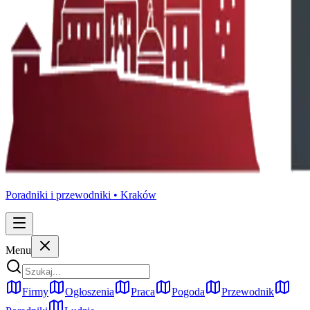
Poradniki i przewodniki •
Kraków
Menu
Firmy
Ogłoszenia
Praca
Pogoda
Przewodnik