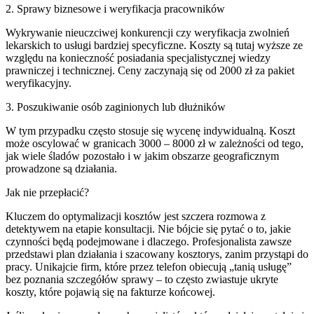
2. Sprawy biznesowe i weryfikacja pracowników
Wykrywanie nieuczciwej konkurencji czy weryfikacja zwolnień
lekarskich to usługi bardziej specyficzne. Koszty są tutaj wyższe ze
względu na konieczność posiadania specjalistycznej wiedzy
prawniczej i technicznej. Ceny zaczynają się od 2000 zł za pakiet
weryfikacyjny.
3. Poszukiwanie osób zaginionych lub dłużników
W tym przypadku często stosuje się wycenę indywidualną. Koszt
może oscylować w granicach 3000 – 8000 zł w zależności od tego,
jak wiele śladów pozostało i w jakim obszarze geograficznym
prowadzone są działania.
Jak nie przepłacić?
Kluczem do optymalizacji kosztów jest szczera rozmowa z
detektywem na etapie konsultacji. Nie bójcie się pytać o to, jakie
czynności będą podejmowane i dlaczego. Profesjonalista zawsze
przedstawi plan działania i szacowany kosztorys, zanim przystąpi do
pracy. Unikajcie firm, które przez telefon obiecują „tanią usługę”
bez poznania szczegółów sprawy – to często zwiastuje ukryte
koszty, które pojawią się na fakturze końcowej.