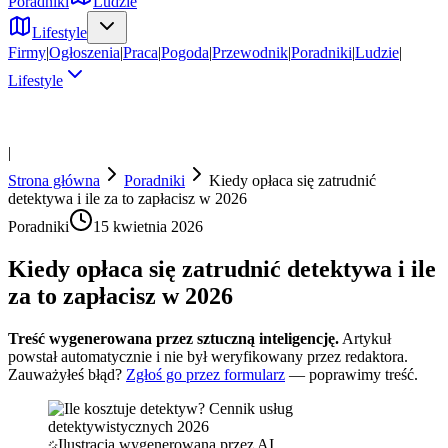
Poradniki
Ludzie
Lifestyle
Firmy
|
Ogłoszenia
|
Praca
|
Pogoda
|
Przewodnik
|
Poradniki
|
Ludzie
|
Lifestyle
|
Strona główna
Poradniki
Kiedy opłaca się zatrudnić
detektywa i ile za to zapłacisz w 2026
Poradniki
15 kwietnia 2026
Kiedy opłaca się zatrudnić detektywa i ile
za to zapłacisz w 2026
Treść wygenerowana przez sztuczną inteligencję.
Artykuł
powstał automatycznie i nie był weryfikowany przez redaktora.
Zauważyłeś błąd?
Zgłoś go przez formularz
— poprawimy treść.
Ilustracja wygenerowana przez AI