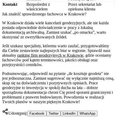
Kontakt
Bezpośredni z
Przez sekretariat lub
właścicielem
opiekuna klienta
Jak znaleźć sprawdzonego fachowca w Krakowie?
W Krakowie działa wiele kancelarii geodezyjnych, ale nie każda
posiada odpowiednie doświadczenie w pracy z lokalną
dokumentacją archiwalną. Zamiast szukać „po omacku”, warto
skorzystać ze zweryfikowanych źródeł.
Jeśli szukasz specjalisty, któremu warto zaufać, przygotowaliśmy
dla Ciebie zestawienie najlepszych biur w regionie. Sprawdź nasz
aktualny
ranking firm geodezyjnych w Krakowie
, gdzie oceniamy
fachowców pod kątem terminowości, jakości obsługi oraz
przejrzystości cenników.
Podsumowując, odpowiedź na pytanie „ile kosztuje geodeta” nie
jest jednoznaczna. Zamiast sugerować się wyłącznie najniższą ceną,
skup się na doświadczeniu i pozytywnych opiniach. Prace
geodezyjne to inwestycja w spokój ducha na lata – dobrze
sporządzona dokumentacja chroni Cię przed sporami granicznymi i
problemami z prawem budowlanym. Powodzenia w realizacji
Twoich planów w naszym pięknym Krakowie!
Udostępnij:
Facebook
Twitter
LinkedIn
WhatsApp