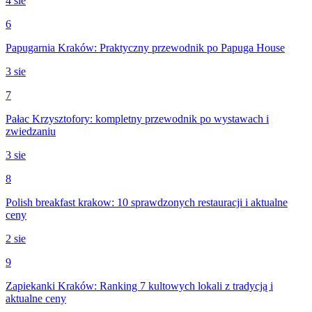
4 sie
6
Papugarnia Kraków: Praktyczny przewodnik po Papuga House
3 sie
7
Pałac Krzysztofory: kompletny przewodnik po wystawach i
zwiedzaniu
3 sie
8
Polish breakfast krakow: 10 sprawdzonych restauracji i aktualne
ceny
2 sie
9
Zapiekanki Kraków: Ranking 7 kultowych lokali z tradycją i
aktualne ceny