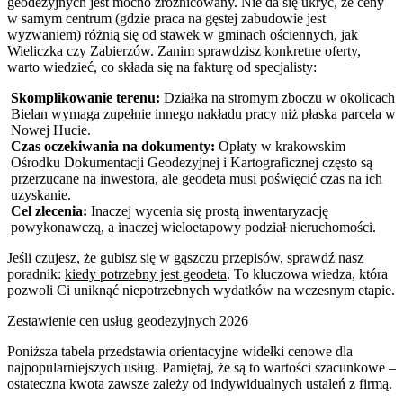
geodezyjnych jest mocno zróżnicowany. Nie da się ukryć, że ceny
w samym centrum (gdzie praca na gęstej zabudowie jest
wyzwaniem) różnią się od stawek w gminach ościennych, jak
Wieliczka czy Zabierzów. Zanim sprawdzisz konkretne oferty,
warto wiedzieć, co składa się na fakturę od specjalisty:
Skomplikowanie terenu:
Działka na stromym zboczu w okolicach
Bielan wymaga zupełnie innego nakładu pracy niż płaska parcela w
Nowej Hucie.
Czas oczekiwania na dokumenty:
Opłaty w krakowskim
Ośrodku Dokumentacji Geodezyjnej i Kartograficznej często są
przerzucane na inwestora, ale geodeta musi poświęcić czas na ich
uzyskanie.
Cel zlecenia:
Inaczej wycenia się prostą inwentaryzację
powykonawczą, a inaczej wieloetapowy podział nieruchomości.
Jeśli czujesz, że gubisz się w gąszczu przepisów, sprawdź nasz
poradnik:
kiedy potrzebny jest geodeta
. To kluczowa wiedza, która
pozwoli Ci uniknąć niepotrzebnych wydatków na wczesnym etapie.
Zestawienie cen usług geodezyjnych 2026
Poniższa tabela przedstawia orientacyjne widełki cenowe dla
najpopularniejszych usług. Pamiętaj, że są to wartości szacunkowe –
ostateczna kwota zawsze zależy od indywidualnych ustaleń z firmą.