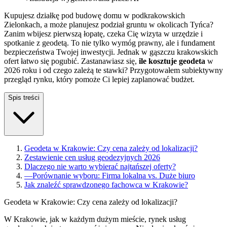
Kupujesz działkę pod budowę domu w podkrakowskich
Zielonkach, a może planujesz podział gruntu w okolicach Tyńca?
Zanim wbijesz pierwszą łopatę, czeka Cię wizyta w urzędzie i
spotkanie z geodetą. To nie tylko wymóg prawny, ale i fundament
bezpieczeństwa Twojej inwestycji. Jednak w gąszczu krakowskich
ofert łatwo się pogubić. Zastanawiasz się,
ile kosztuje geodeta
w
2026 roku i od czego zależą te stawki? Przygotowałem subiektywny
przegląd rynku, który pomoże Ci lepiej zaplanować budżet.
Spis treści
Geodeta w Krakowie: Czy cena zależy od lokalizacji?
Zestawienie cen usług geodezyjnych 2026
Dlaczego nie warto wybierać najtańszej oferty?
—
Porównanie wyboru: Firma lokalna vs. Duże biuro
Jak znaleźć sprawdzonego fachowca w Krakowie?
Geodeta w Krakowie: Czy cena zależy od lokalizacji?
W Krakowie, jak w każdym dużym mieście, rynek usług