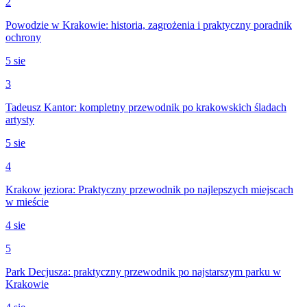
2
Powodzie w Krakowie: historia, zagrożenia i praktyczny poradnik
ochrony
5 sie
3
Tadeusz Kantor: kompletny przewodnik po krakowskich śladach
artysty
5 sie
4
Krakow jeziora: Praktyczny przewodnik po najlepszych miejscach
w mieście
4 sie
5
Park Decjusza: praktyczny przewodnik po najstarszym parku w
Krakowie