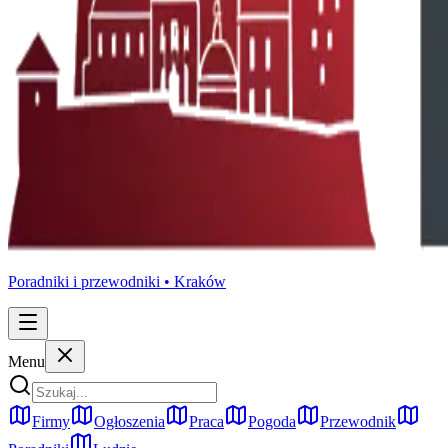
Poradniki i przewodniki •
Kraków
Menu
Firmy
Ogłoszenia
Praca
Pogoda
Przewodnik