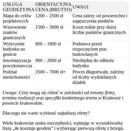
USŁUGA
ORIENTACYJNA
UWAGI
GEODEZYJNA
CENA (BRUTTO)
Mapa do celów
1200 – 2500 zł
Cena zależy od powierzchni i
projektowych
zagęszczenia punktów
Wznowienie
1500 – 3000 zł
Koszt rośnie przy dużej
znaków
liczbie punktów granicznych
granicznych
Wytyczenie
800 – 1800 zł
Podstawa przed
budynku na
rozpoczęciem prac
gruncie
budowlanych
Inwentaryzacja
900 – 2000 zł
Niezbędna do odbioru
powykonawcza
budynku
Podział
3500 – 7000 zł+
Proces długotrwały, zależny
nieruchomości
od liczby wydzielanych
działek
Uwaga: Ceny mogą się różnić w zależności od renomy firmy,
terminu realizacji oraz specyfiki konkretnego terenu w Krakowie i
powiecie krakowskim.
Dlaczego nie warto wybierać najtańszej oferty?
Wielu krakowian szuka oszczędności, wpisując w wyszukiwarkę
frazę „ile kosztuje geodeta” i wybierając pierwszą ofertę z brzegu.