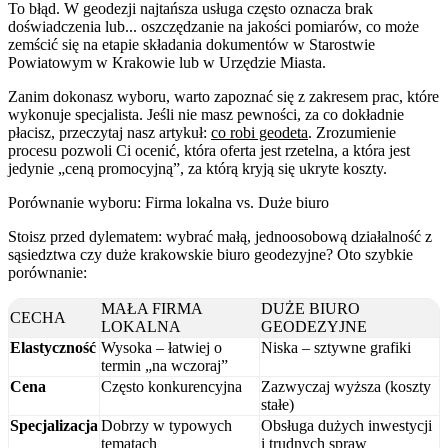
To błąd. W geodezji najtańsza usługa często oznacza brak
doświadczenia lub... oszczędzanie na jakości pomiarów, co może
zemścić się na etapie składania dokumentów w Starostwie
Powiatowym w Krakowie lub w Urzędzie Miasta.
Zanim dokonasz wyboru, warto zapoznać się z zakresem prac, które
wykonuje specjalista. Jeśli nie masz pewności, za co dokładnie
płacisz, przeczytaj nasz artykuł:
co robi geodeta
. Zrozumienie
procesu pozwoli Ci ocenić, która oferta jest rzetelna, a która jest
jedynie „ceną promocyjną”, za którą kryją się ukryte koszty.
Porównanie wyboru: Firma lokalna vs. Duże biuro
Stoisz przed dylematem: wybrać małą, jednoosobową działalność z
sąsiedztwa czy duże krakowskie biuro geodezyjne? Oto szybkie
porównanie:
MAŁA FIRMA
DUŻE BIURO
CECHA
LOKALNA
GEODEZYJNE
Elastyczność
Wysoka – łatwiej o
Niska – sztywne grafiki
termin „na wczoraj”
Cena
Często konkurencyjna
Zazwyczaj wyższa (koszty
stałe)
Specjalizacja
Dobrzy w typowych
Obsługa dużych inwestycji
tematach
i trudnych spraw