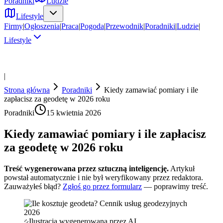
Poradniki
Ludzie
Lifestyle
Firmy
|
Ogłoszenia
|
Praca
|
Pogoda
|
Przewodnik
|
Poradniki
|
Ludzie
|
Lifestyle
|
Strona główna
Poradniki
Kiedy zamawiać pomiary i ile
zapłacisz za geodetę w 2026 roku
Poradniki
15 kwietnia 2026
Kiedy zamawiać pomiary i ile zapłacisz
za geodetę w 2026 roku
Treść wygenerowana przez sztuczną inteligencję.
Artykuł
powstał automatycznie i nie był weryfikowany przez redaktora.
Zauważyłeś błąd?
Zgłoś go przez formularz
— poprawimy treść.
Ilustracja wygenerowana przez AI