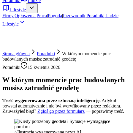
Poradniki
Ludzie
Lifestyle
Firmy
|
Ogłoszenia
|
Praca
|
Pogoda
|
Przewodnik
|
Poradniki
|
Ludzie
|
Lifestyle
|
Strona główna
Poradniki
W którym momencie prac
budowlanych musisz zatrudnić geodetę
Poradniki
15 kwietnia 2026
W którym momencie prac budowlanych
musisz zatrudnić geodetę
Treść wygenerowana przez sztuczną inteligencję.
Artykuł
powstał automatycznie i nie był weryfikowany przez redaktora.
Zauważyłeś błąd?
Zgłoś go przez formularz
— poprawimy treść.
Ilustracja wygenerowana przez AI