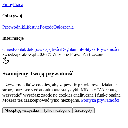
Firmy
Praca
Odkrywaj
Przewodnik
Lifestyle
Pogoda
Ogłoszenia
Informacje
O nas
Kontakt
Jak powstają treści
Regulamin
Polityka Prywatności
zwiedzajkrakow.pl
2026
©
Wszelkie Prawa Zastrzeżone
Szanujemy Twoją prywatność
Używamy plików cookies, aby zapewnić prawidłowe działanie
strony oraz tworzyć anonimowe statystyki. Klikając "Akceptuję
wszystkie" wyrażasz zgodę na cookies analityczne i funkcjonalne.
Możesz też zaakceptować tylko niezbędne.
Polityka prywatności
Akceptuję wszystkie
Tylko niezbędne
Szczegóły