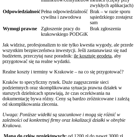
zwykłych aplikacjach)
Odpowiedzialność
Pełna odpowiedzialność
Brak – w razie sporu
cywilna i zawodowa
sąsiedzkiego zostajesz
sam
Wymogi prawne
Zgłoszenie pracy do
Brak zgłoszenia
krakowskiego PODGiK
Jak widzisz, profesjonalizm to nie tylko kwestia wygody, ale przede
wszystkim bezpieczeństwa inwestycji. Jeśli zastanawiasz się nad
budżetem, przeczytaj nasz poradnik:
ile kosztuje geodeta
, aby
przygotować się na realne wydatki.
Realne koszty i terminy w Krakowie – na co się przygotować?
Kraków to specyficzny rynek. Duże zagęszczenie sieci
podziemnych oraz skomplikowana sytuacja prawna działek w
starszych dzielnicach sprawiają, że czas oczekiwania na
dokumentację bywa różny. Ceny są bardzo zróżnicowane i zależą
od skomplikowania zlecenia.
Uwaga: Poniższe widełki są szacunkowe i mogą się różnić w
zależności od konkretnej firmy oraz lokalizacji działki w obrębie
Krakowa.
Mapa do celów projektowych:
od 1200 zł do nawet 3000 zł