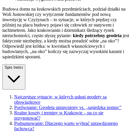
Budowa domu na krakowskich przedmieściach, podział działki na
Woli Justowskiej czy wytyczenie fundamentów pod nową
inwestycję w Czyżynach – to sytuacje, w których prędzej czy
później na placu budowy pojawi się człowiek ze statywem i
tachimetrem. Jako krakowianin i dziennikarz śledzący rynek
nieruchomości, często słyszę pytanie:
kiedy potrzebny geodeta
jest
faktycznie niezbędny, a kiedy można poradzić sobie „na oko”?
Odpowiedź jest krótka: w kwestiach własnościowych i
budowlanych, „na oko” kończy się zazwyczaj wysokimi karami i
sąsiedzkimi sporami.
Spis treści
Najczęstsze sytuacje, w których usługi geodety są
obowiązkowe
Porównanie: Geodeta uprawniony vs. „sąsiedzka pomoc”
Realne koszty i terminy w Krakowie – na co się
przygotować?
Podsumowanie: Dlaczego warto wybrać sprawdzonego
fachowca?