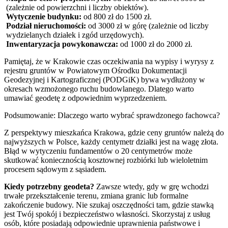
(zależnie od powierzchni i liczby obiektów).
Wytyczenie budynku:
od 800 zł do 1500 zł.
Podział nieruchomości:
od 3000 zł w górę (zależnie od liczby
wydzielanych działek i zgód urzędowych).
Inwentaryzacja powykonawcza:
od 1000 zł do 2000 zł.
Pamiętaj, że w Krakowie czas oczekiwania na wypisy i wyrysy z
rejestru gruntów w Powiatowym Ośrodku Dokumentacji
Geodezyjnej i Kartograficznej (PODGiK) bywa wydłużony w
okresach wzmożonego ruchu budowlanego. Dlatego warto
umawiać geodetę z odpowiednim wyprzedzeniem.
Podsumowanie: Dlaczego warto wybrać sprawdzonego fachowca?
Z perspektywy mieszkańca Krakowa, gdzie ceny gruntów należą do
najwyższych w Polsce, każdy centymetr działki jest na wagę złota.
Błąd w wytyczeniu fundamentów o 20 centymetrów może
skutkować koniecznością kosztownej rozbiórki lub wieloletnim
procesem sądowym z sąsiadem.
Kiedy potrzebny geodeta?
Zawsze wtedy, gdy w grę wchodzi
trwałe przekształcenie terenu, zmiana granic lub formalne
zakończenie budowy. Nie szukaj oszczędności tam, gdzie stawką
jest Twój spokój i bezpieczeństwo własności. Skorzystaj z usług
osób, które posiadają odpowiednie uprawnienia państwowe i