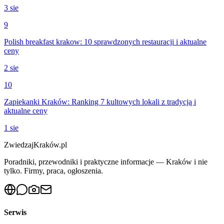
3 sie
9
Polish breakfast krakow: 10 sprawdzonych restauracji i aktualne
ceny
2 sie
10
Zapiekanki Kraków: Ranking 7 kultowych lokali z tradycją i
aktualne ceny
1 sie
ZwiedzajKraków.pl
Poradniki, przewodniki i praktyczne informacje — Kraków i nie
tylko. Firmy, praca, ogłoszenia.
Serwis