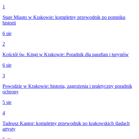
1
Stare Miasto w Krakowie: kompletny przewodnik po pomniku
historii
6 sie
2
Kościół św. Kingi w Krakowie: Poradnik dla parafian i turystów
6 sie
3
Powodzie w Krakowie: historia, zagrożenia i praktyczny poradnik
ochrony
5 sie
4
Tadeusz Kantor: kompletny przewodnik po krakowskich śladach
artysty