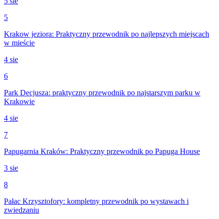
5 sie
5
Krakow jeziora: Praktyczny przewodnik po najlepszych miejscach
w mieście
4 sie
6
Park Decjusza: praktyczny przewodnik po najstarszym parku w
Krakowie
4 sie
7
Papugarnia Kraków: Praktyczny przewodnik po Papuga House
3 sie
8
Pałac Krzysztofory: kompletny przewodnik po wystawach i
zwiedzaniu