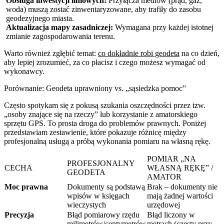
Obsługa inwestycji liniowych:
Przyłącza mediów (prąd, gaz,
woda) muszą zostać zinwentaryzowane, aby trafiły do zasobu
geodezyjnego miasta.
Aktualizacja mapy zasadniczej:
Wymagana przy każdej istotnej
zmianie zagospodarowania terenu.
Warto również zgłębić temat:
co dokładnie robi geodeta
na co dzień,
aby lepiej zrozumieć, za co płacisz i czego możesz wymagać od
wykonawcy.
Porównanie: Geodeta uprawniony vs. „sąsiedzka pomoc”
Często spotykam się z pokusą szukania oszczędności przez tzw.
„osoby znające się na rzeczy” lub korzystanie z amatorskiego
sprzętu GPS. To prosta droga do problemów prawnych. Poniżej
przedstawiam zestawienie, które pokazuje różnicę między
profesjonalną usługą a próbą wykonania pomiaru na własną rękę.
POMIAR „NA
PROFESJONALNY
CECHA
WŁASNĄ RĘKĘ” /
GEODETA
AMATOR
Moc prawna
Dokumenty są podstawą
Brak – dokumenty nie
wpisów w księgach
mają żadnej wartości
wieczystych
urzędowej
Precyzja
Błąd pomiarowy rzędu
Błąd liczony w
milimetrów/centymetrów
metrach (częsty przy