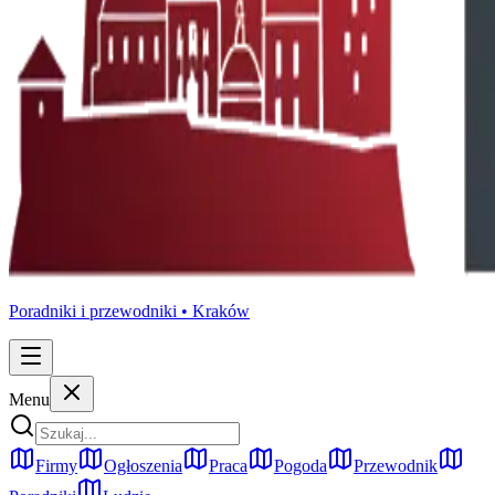
Poradniki i przewodniki •
Kraków
Menu
Firmy
Ogłoszenia
Praca
Pogoda
Przewodnik