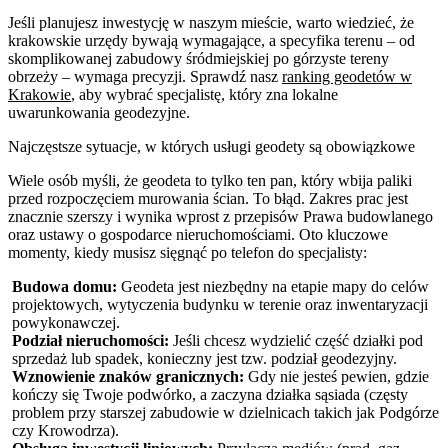
Jeśli planujesz inwestycję w naszym mieście, warto wiedzieć, że
krakowskie urzędy bywają wymagające, a specyfika terenu – od
skomplikowanej zabudowy śródmiejskiej po górzyste tereny
obrzeży – wymaga precyzji. Sprawdź nasz
ranking geodetów w
Krakowie
, aby wybrać specjalistę, który zna lokalne
uwarunkowania geodezyjne.
Najczęstsze sytuacje, w których usługi geodety są obowiązkowe
Wiele osób myśli, że geodeta to tylko ten pan, który wbija paliki
przed rozpoczęciem murowania ścian. To błąd. Zakres prac jest
znacznie szerszy i wynika wprost z przepisów Prawa budowlanego
oraz ustawy o gospodarce nieruchomościami. Oto kluczowe
momenty, kiedy musisz sięgnąć po telefon do specjalisty:
Budowa domu:
Geodeta jest niezbędny na etapie mapy do celów
projektowych, wytyczenia budynku w terenie oraz inwentaryzacji
powykonawczej.
Podział nieruchomości:
Jeśli chcesz wydzielić część działki pod
sprzedaż lub spadek, konieczny jest tzw. podział geodezyjny.
Wznowienie znaków granicznych:
Gdy nie jesteś pewien, gdzie
kończy się Twoje podwórko, a zaczyna działka sąsiada (częsty
problem przy starszej zabudowie w dzielnicach takich jak Podgórze
czy Krowodrza).