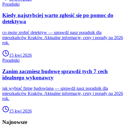
Poradniki
Kiedy najszybciej warto zgłosić się po pomoc do
detektywa
co może zrobić detektyw — sprawdź nasz poradnik dla
mieszkańców Kraków. Aktualne informacje, ceny i porady na 2026
rok.
15 kwi 2026
Poradniki
Zanim zaczniesz budowę sprawdź tych 7 cech
idealnego wykonawcy
jak wybrać firmę budowlaną — sprawdź nasz poradnik dla
mieszkańców Kraków. Aktualne informacje, ceny i porady na 2026
rok.
15 kwi 2026
Najnowsze