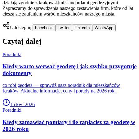
działają zgodnie z krakowskimi standardami geodezyjnymi.
Zapraszamy do sprawdzenia naszego zestawienia firm, które od lat
cieszą się zaufaniem wśród mieszkańców naszego miasta.
Udostępnij:
Facebook
Twitter
LinkedIn
WhatsApp
Czytaj dalej
Poradniki
Kiedy warto wezwać geodetę i jak szybko przygotuje
dokumenty
co robi geodeta — sprawdź nasz poradnik dla mieszkańców
Kraków. Aktualne informacje, ceny i porady na 2026 rok.
15 kwi 2026
Poradniki
Kiedy zamawiać pomiary i ile zapłacisz za geodetę w
2026 roku