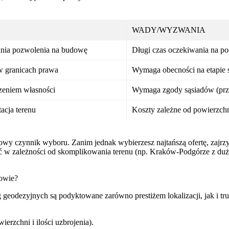
WADY/WYZWANIA
ania pozwolenia na budowę
Długi czas oczekiwania na po
 granicach prawa
Wymaga obecności na etapie 
zeniem własności
Wymaga zgody sąsiadów (przy
acja terenu
Koszty zależne od powierzch
owy czynnik wyboru. Zanim jednak wybierzesz najtańszą ofertę, zajrz
ić w zależności od skomplikowania terenu (np. Kraków-Podgórze z duż
owie?
 geodezyjnych są podyktowane zarówno prestiżem lokalizacji, jak i tr
erzchni i ilości uzbrojenia).