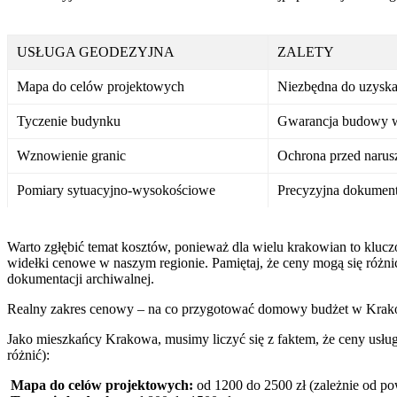
USŁUGA GEODEZYJNA
ZALETY
Mapa do celów projektowych
Niezbędna do uzysk
Tyczenie budynku
Gwarancja budowy w
Wznowienie granic
Ochrona przed narus
Pomiary sytuacyjno-wysokościowe
Precyzyjna dokument
Warto zgłębić temat kosztów, ponieważ dla wielu krakowian to klucz
widełki cenowe w naszym regionie. Pamiętaj, że ceny mogą się różn
dokumentacji archiwalnej.
Realny zakres cenowy – na co przygotować domowy budżet w Krak
Jako mieszkańcy Krakowa, musimy liczyć się z faktem, że ceny usług
różnić):
Mapa do celów projektowych:
od 1200 do 2500 zł (zależnie od powi