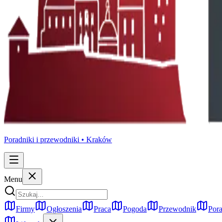
Poradniki i przewodniki •
Kraków
Menu
Firmy
Ogłoszenia
Praca
Pogoda
Przewodnik
Pora