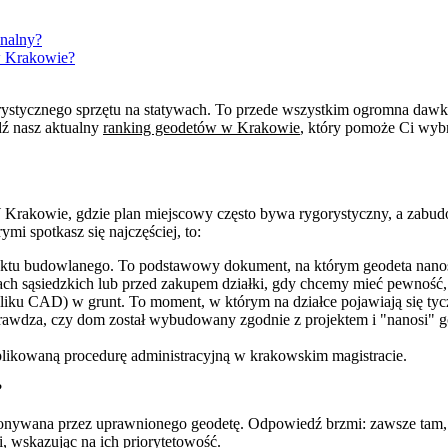
onalny?
w Krakowie?
terystycznego sprzętu na statywach. To przede wszystkim ogromna daw
dź nasz aktualny
ranking geodetów w Krakowie
, który pomoże Ci wy
 W Krakowie, gdzie plan miejscowy często bywa rygorystyczny, a zabud
i spotkasz się najczęściej, to:
ojektu budowlanego. To podstawowy dokument, na którym geodeta nanosi
ach sąsiedzkich lub przed zakupem działki, gdy chcemy mieć pewność,
 pliku CAD) w grunt. To moment, w którym na działce pojawiają się ty
rawdza, czy dom został wybudowany zgodnie z projektem i "nanosi" g
likowaną procedurę administracyjną w krakowskim magistracie.
?
konywana przez uprawnionego geodetę. Odpowiedź brzmi: zawsze tam,
i, wskazując na ich priorytetowość.