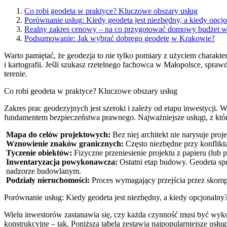
Co robi geodeta w praktyce? Kluczowe obszary usług
Porównanie usług: Kiedy geodeta jest niezbędny, a kiedy opcj
Realny zakres cenowy – na co przygotować domowy budżet 
Podsumowanie: Jak wybrać dobrego geodetę w Krakowie?
Warto pamiętać, że geodezja to nie tylko pomiary z użyciem charak
i kartografii. Jeśli szukasz rzetelnego fachowca w Małopolsce, spraw
terenie.
Co robi geodeta w praktyce? Kluczowe obszary usług
Zakres prac geodezyjnych jest szeroki i zależy od etapu inwestycji.
fundamentem bezpieczeństwa prawnego. Najważniejsze usługi, z którym
Mapa do celów projektowych:
Bez niej architekt nie narysuje pr
Wznowienie znaków granicznych:
Często niezbędne przy konflikt
Tyczenie obiektów:
Fizyczne przeniesienie projektu z papieru (lub
Inwentaryzacja powykonawcza:
Ostatni etap budowy. Geodeta sp
nadzorze budowlanym.
Podziały nieruchomości:
Proces wymagający przejścia przez skomp
Porównanie usług: Kiedy geodeta jest niezbędny, a kiedy opcjonalny
Wielu inwestorów zastanawia się, czy każda czynność musi być wy
konstrukcyjne – tak. Poniższa tabela zestawia najpopularniejsze usług