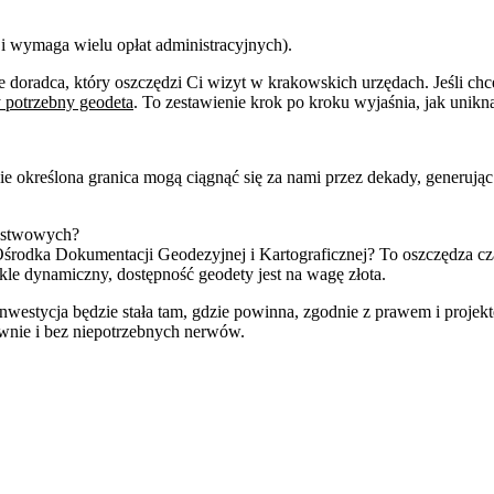
i wymaga wielu opłat administracyjnych).
ale doradca, który oszczędzi Ci wizyt w krakowskich urzędach. Jeśli 
 potrzebny geodeta
. To zestawienie krok po kroku wyjaśnia, jak unik
ie określona granica mogą ciągnąć się za nami przez dekady, generują
aństwowych?
środka Dokumentacji Geodezyjnej i Kartograficznej? To oszczędza c
le dynamiczny, dostępność geodety jest na wagę złota.
nwestycja będzie stała tam, gdzie powinna, zgodnie z prawem i proje
wnie i bez niepotrzebnych nerwów.