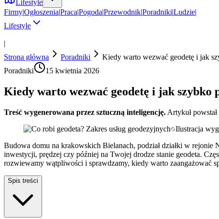
Lifestyle
Firmy
|
Ogłoszenia
|
Praca
|
Pogoda
|
Przewodnik
|
Poradniki
|
Ludzie
|
Lifestyle
|
Strona główna
Poradniki
Kiedy warto wezwać geodetę i jak s
Poradniki
15 kwietnia 2026
Kiedy warto wezwać geodetę i jak szybko
Treść wygenerowana przez sztuczną inteligencję.
Artykuł powstał
Ilustracja wy
Budowa domu na krakowskich Bielanach, podział działki w rejonie N
inwestycji, prędzej czy później na Twojej drodze stanie geodeta. Czę
rozwiewamy wątpliwości i sprawdzamy, kiedy warto zaangażować spe
Spis treści