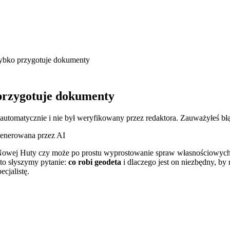
zybko przygotuje dokumenty
 przygotuje dokumenty
 automatycznie i nie był weryfikowany przez redaktora. Zauważyłeś bł
generowana przez AI
owej Huty czy może po prostu wyprostowanie spraw własnościowych w 
sto słyszymy pytanie:
co robi geodeta
i dlaczego jest on niezbędny, by
cjalistę.