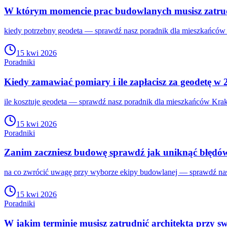
W którym momencie prac budowlanych musisz zatrud
kiedy potrzebny geodeta — sprawdź nasz poradnik dla mieszkańców 
15 kwi 2026
Poradniki
Kiedy zamawiać pomiary i ile zapłacisz za geodetę w
ile kosztuje geodeta — sprawdź nasz poradnik dla mieszkańców Krak
15 kwi 2026
Poradniki
Zanim zaczniesz budowę sprawdź jak uniknąć błędó
na co zwrócić uwagę przy wyborze ekipy budowlanej — sprawdź nasz
15 kwi 2026
Poradniki
W jakim terminie musisz zatrudnić architekta przy s