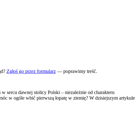
ąd?
Zgłoś go przez formularz
— poprawimy treść.
sercu dawnej stolicy Polski – niezależnie od charakteru
 móc w ogóle wbić pierwszą łopatę w ziemię? W dzisiejszym artykule