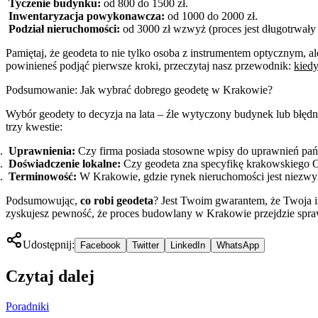
Tyczenie budynku:
od 800 do 1500 zł.
Inwentaryzacja powykonawcza:
od 1000 do 2000 zł.
Podział nieruchomości:
od 3000 zł wzwyż (proces jest długotrwały 
Pamiętaj, że geodeta to nie tylko osoba z instrumentem optycznym, 
powinieneś podjąć pierwsze kroki, przeczytaj nasz przewodnik:
kiedy
Podsumowanie: Jak wybrać dobrego geodetę w Krakowie?
Wybór geodety to decyzja na lata – źle wytyczony budynek lub błędn
trzy kwestie:
Uprawnienia:
Czy firma posiada stosowne wpisy do uprawnień p
Doświadczenie lokalne:
Czy geodeta zna specyfikę krakowskiego O
Terminowość:
W Krakowie, gdzie rynek nieruchomości jest niezwyk
Podsumowując,
co robi geodeta
? Jest Twoim gwarantem, że Twoja i
zyskujesz pewność, że proces budowlany w Krakowie przejdzie spra
Udostępnij:
Facebook
Twitter
LinkedIn
WhatsApp
Czytaj dalej
Poradniki