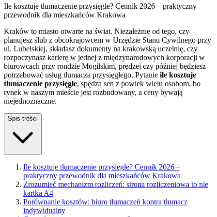
Ile kosztuje tłumaczenie przysięgłe? Cennik 2026 – praktyczny
przewodnik dla mieszkańców Krakowa
Kraków to miasto otwarte na świat. Niezależnie od tego, czy
planujesz ślub z obcokrajowcem w Urzędzie Stanu Cywilnego przy
ul. Lubelskiej, składasz dokumenty na krakowską uczelnię, czy
rozpoczynasz karierę w jednej z międzynarodowych korporacji w
biurowcach przy rondzie Mogilskim, prędzej czy później będziesz
potrzebować usług tłumacza przysięgłego. Pytanie
ile kosztuje
tłumaczenie przysięgłe
, spędza sen z powiek wielu osobom, bo
rynek w naszym mieście jest rozbudowany, a ceny bywają
niejednoznaczne.
Spis treści
Ile kosztuje tłumaczenie przysięgłe? Cennik 2026 –
praktyczny przewodnik dla mieszkańców Krakowa
Zrozumieć mechanizm rozliczeń: strona rozliczeniowa to nie
kartka A4
Porównanie kosztów: biuro tłumaczeń kontra tłumacz
indywidualny