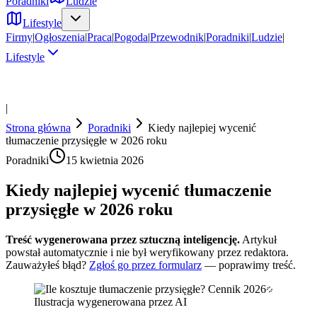
Poradniki
Ludzie
Lifestyle
Firmy
|
Ogłoszenia
|
Praca
|
Pogoda
|
Przewodnik
|
Poradniki
|
Ludzie
|
Lifestyle
|
Strona główna
Poradniki
Kiedy najlepiej wycenić
tłumaczenie przysięgłe w 2026 roku
Poradniki
15 kwietnia 2026
Kiedy najlepiej wycenić tłumaczenie
przysięgłe w 2026 roku
Treść wygenerowana przez sztuczną inteligencję.
Artykuł
powstał automatycznie i nie był weryfikowany przez redaktora.
Zauważyłeś błąd?
Zgłoś go przez formularz
— poprawimy treść.
Ilustracja wygenerowana przez AI