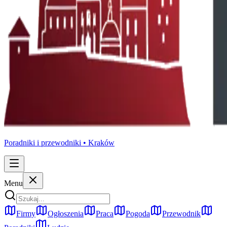
Poradniki i przewodniki •
Kraków
Menu
Firmy
Ogłoszenia
Praca
Pogoda
Przewodnik