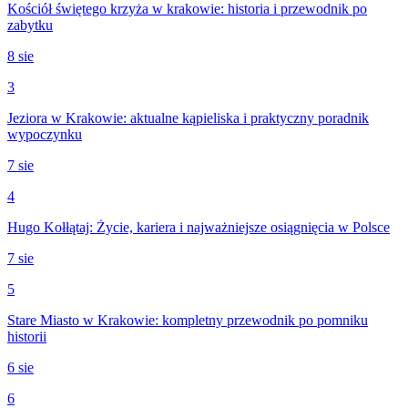
Kościół świętego krzyża w krakowie: historia i przewodnik po
zabytku
8 sie
3
Jeziora w Krakowie: aktualne kąpieliska i praktyczny poradnik
wypoczynku
7 sie
4
Hugo Kołłątaj: Życie, kariera i najważniejsze osiągnięcia w Polsce
7 sie
5
Stare Miasto w Krakowie: kompletny przewodnik po pomniku
historii
6 sie
6