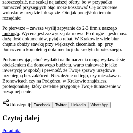
zaoszczędzić, nie szukaj najtańszej oferty, bo w przypadku
tłumaczeń przysięgłych błąd może kosztować Cię odrzucenie
wniosku w urzędzie lub sądzie. Oto jak podejść do tematu
rozsądnie:
Po pierwsze – zawsze wyślij zapytanie do 2-3 firm z naszego
rankingu
. Wycena jest zazwyczaj darmowa. Po drugie – jeśli masz
dużą ilość dokumentów, pytaj o rabat. W Krakowie wiele biur
chętnie obniży stawkę przy większych zleceniach, np. przy
tłumaczeniu kompletnej dokumentacji do kredytu hipotecznego.
Podsumowując, choć wydatki na tłumaczenia mogą wydawać się
obciążeniem dla domowego budżetu, warto traktować je jako
inwestycję w spokój i pewność, że Twoje sprawy urzędowe
przebiegną bez zakłóceń. Niezależnie od tego, czy mieszkasz na
Bronowicach czy na Podgórzu, w Krakowie znajdziesz
profesjonalistę, który rzetelnie przygotuje Twoje tłumaczenie w
rozsądnej cenie.
Udostępnij:
Facebook
Twitter
LinkedIn
WhatsApp
Czytaj dalej
Poradniki