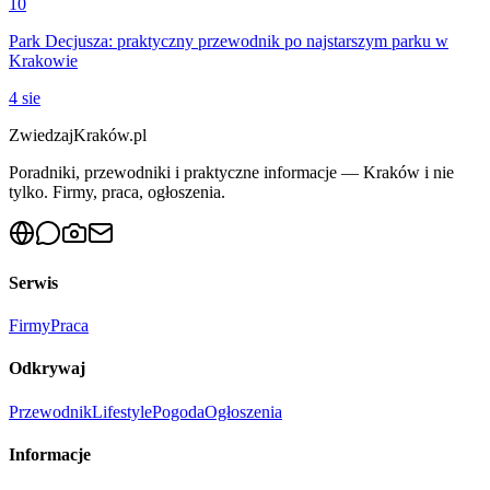
10
Park Decjusza: praktyczny przewodnik po najstarszym parku w
Krakowie
4 sie
ZwiedzajKraków.pl
Poradniki, przewodniki i praktyczne informacje — Kraków i nie
tylko. Firmy, praca, ogłoszenia.
Serwis
Firmy
Praca
Odkrywaj
Przewodnik
Lifestyle
Pogoda
Ogłoszenia
Informacje