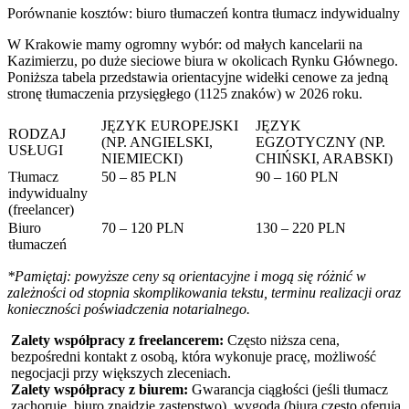
Porównanie kosztów: biuro tłumaczeń kontra tłumacz indywidualny
W Krakowie mamy ogromny wybór: od małych kancelarii na
Kazimierzu, po duże sieciowe biura w okolicach Rynku Głównego.
Poniższa tabela przedstawia orientacyjne widełki cenowe za jedną
stronę tłumaczenia przysięgłego (1125 znaków) w 2026 roku.
JĘZYK EUROPEJSKI
JĘZYK
RODZAJ
(NP. ANGIELSKI,
EGZOTYCZNY (NP.
USŁUGI
NIEMIECKI)
CHIŃSKI, ARABSKI)
Tłumacz
50 – 85 PLN
90 – 160 PLN
indywidualny
(freelancer)
Biuro
70 – 120 PLN
130 – 220 PLN
tłumaczeń
*Pamiętaj: powyższe ceny są orientacyjne i mogą się różnić w
zależności od stopnia skomplikowania tekstu, terminu realizacji oraz
konieczności poświadczenia notarialnego.
Zalety współpracy z freelancerem:
Często niższa cena,
bezpośredni kontakt z osobą, która wykonuje pracę, możliwość
negocjacji przy większych zleceniach.
Zalety współpracy z biurem:
Gwarancja ciągłości (jeśli tłumacz
zachoruje, biuro znajdzie zastępstwo), wygoda (biura często oferują