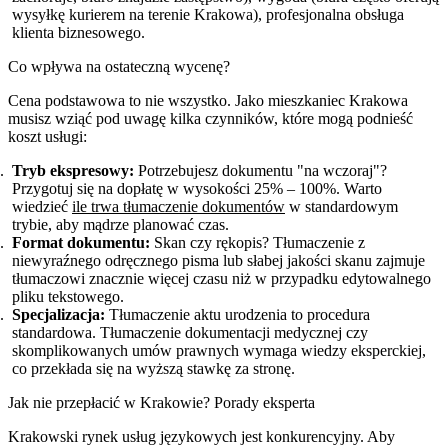
wysyłkę kurierem na terenie Krakowa), profesjonalna obsługa
klienta biznesowego.
Co wpływa na ostateczną wycenę?
Cena podstawowa to nie wszystko. Jako mieszkaniec Krakowa
musisz wziąć pod uwagę kilka czynników, które mogą podnieść
koszt usługi:
Tryb ekspresowy:
Potrzebujesz dokumentu "na wczoraj"?
Przygotuj się na dopłatę w wysokości 25% – 100%. Warto
wiedzieć
ile trwa tłumaczenie dokumentów
w standardowym
trybie, aby mądrze planować czas.
Format dokumentu:
Skan czy rękopis? Tłumaczenie z
niewyraźnego odręcznego pisma lub słabej jakości skanu zajmuje
tłumaczowi znacznie więcej czasu niż w przypadku edytowalnego
pliku tekstowego.
Specjalizacja:
Tłumaczenie aktu urodzenia to procedura
standardowa. Tłumaczenie dokumentacji medycznej czy
skomplikowanych umów prawnych wymaga wiedzy eksperckiej,
co przekłada się na wyższą stawkę za stronę.
Jak nie przepłacić w Krakowie? Porady eksperta
Krakowski rynek usług językowych jest konkurencyjny. Aby