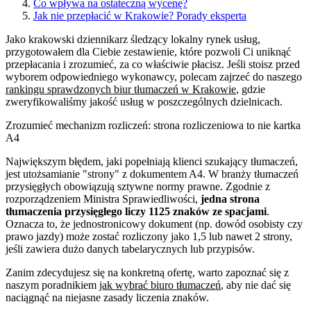
Co wpływa na ostateczną wycenę?
Jak nie przepłacić w Krakowie? Porady eksperta
Jako krakowski dziennikarz śledzący lokalny rynek usług,
przygotowałem dla Ciebie zestawienie, które pozwoli Ci uniknąć
przepłacania i zrozumieć, za co właściwie płacisz. Jeśli stoisz przed
wyborem odpowiedniego wykonawcy, polecam zajrzeć do naszego
rankingu sprawdzonych biur tłumaczeń w Krakowie
, gdzie
zweryfikowaliśmy jakość usług w poszczególnych dzielnicach.
Zrozumieć mechanizm rozliczeń: strona rozliczeniowa to nie kartka
A4
Największym błędem, jaki popełniają klienci szukający tłumaczeń,
jest utożsamianie "strony" z dokumentem A4. W branży tłumaczeń
przysięgłych obowiązują sztywne normy prawne. Zgodnie z
rozporządzeniem Ministra Sprawiedliwości,
jedna strona
tłumaczenia przysięgłego liczy 1125 znaków ze spacjami
.
Oznacza to, że jednostronicowy dokument (np. dowód osobisty czy
prawo jazdy) może zostać rozliczony jako 1,5 lub nawet 2 strony,
jeśli zawiera dużo danych tabelarycznych lub przypisów.
Zanim zdecydujesz się na konkretną ofertę, warto zapoznać się z
naszym poradnikiem
jak wybrać biuro tłumaczeń
, aby nie dać się
naciągnąć na niejasne zasady liczenia znaków.