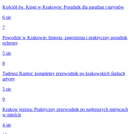
Kościół św. Kingi w Krakowie: Poradnik dla parafian i turystów
6 sie
7
Powodzie w Krakowie: historia, zagrożenia i praktyczny poradnik
ochrony
5 sie
8
Tadeusz Kantor: kompletny przewodnik po krakowskich śladach
artysty
5 sie
9
Krakow jeziora: Praktyczny przewodnik po najlepszych miejscach
w mieście
4 sie